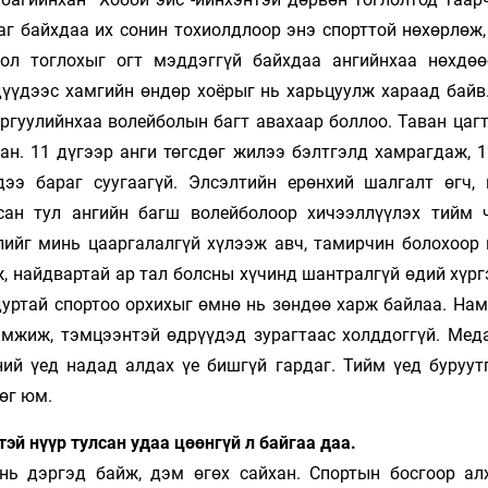
аг байхдаа их сонин тохиолдлоор энэ спорттой нөхөрлөж,
ол тоглохыг огт мэддэггүй байхдаа ангийнхаа нөхдөө
дүүдээс хамгийн өндөр хоёрыг нь харьцуулж хараад байв.
ргуулийнхаа волейболын багт авахаар боллоо. Таван цагт
ан. 11 дүгээр анги төгсдөг жилээ бэлтгэлд хамрагдаж, 1
ээ бараг суугаагүй. Элсэлтийн ерөнхий шалгалт өгч, 
сан тул ангийн багш волейболоор хи­чээллүүлэх тийм 
йлийг минь цаар­галалгүй хүлээж авч, тамирчин болохоор
, найдвартай ар тал болсны хү­чинд шантралгүй өдий хүрг
дуртай спортоо орхихыг өмнө нь зөндөө харж байлаа. Нам
эмжиж, тэмцээнтэй өд­рүүдэд зурагтаас холддоггүй. Меда
ний үед надад алдах үе бишгүй гардаг. Тийм үед бу­руут
дөг юм.
эй нүүр тулсан удаа цөөнгүй л байгаа даа.
нь дэргэд байж, дэм өгөх сайхан. Спортын босгоор ал