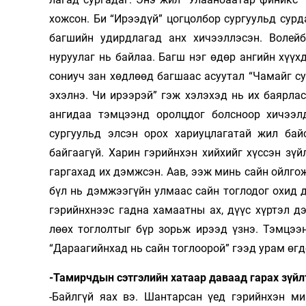
хожсон. Би “Ирээ­дүй” цогцолбор сургуульд сурд
багшийн удирдлагад анх хичээллэсэн. Волейб
нуруулаг нь байлаа. Багш нэг өдөр ангийн хүүх
сониуч зан хөдлөөд багшаас асуутал “Чамайг су
эхэлнэ. Чи ирээрэй” гэж хэлэхэд нь их баярлас
ангидаа тэмцээнд оролцдог болсноор хичээлд
сургуульд элсэн орох хариуцлагатай жил бай
байгаагүй. Харин гэ­рийнхэн хийхийг хүссэн зү
гаргахад их дэмжсэн. Аав, ээж минь сайн ойлгож
бүл нь дэм­жээгүйн улмаас сайн тоглодог охид 
гэрийнхнээс гадна хамаатны ах, дүүс хүртэл д
лөөх тоглолтыг бүр зорьж ирээд үзнэ. Тэм­цээ­
“Дараагийнхад нь сайн тог­лоорой” гээд урам өг
-Тамирчдын сэтгэлийн хатаар даваад гарах зүйлт
-Байлгүй яах вэ. Шантарсан үед гэрийнхэн ми