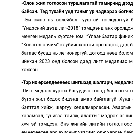
-Олон жил тоглосон туршлагатай тамирчид дээд 
байсан. Тэд тухайн үед таныг ур чадвараа богин
-Би өмнө нь волейбол тууштай тоглодоггүй б
“Үндэсний дээд лиг-2018” тэмцээнд анх оролцож
мөнгөн медаль хүртсэн юм. “Улаанбаатар финикс
“Хөвсгөл эрчим” клубийнхэнтэй өрсөлдөж, дэд 
багаас бусад нь легионергүй, дотоод нөөц боло
ийнхэн 2023 онд болсон дээд лигт медалиас му
хожсон.
-Тэр их өрсөлдөөнөөс шигшээд шал­гарч, медалиа
-Лигт медаль хүртэх багуудын тоонд багтсан ч 
бүтэн жил бодох бидэнд амар байгаагүй. Хүнд 
бэлтгэл хийж, шаргуу хөдөлмөрлөсөн. Аваргын
харамсал, гунигаа тайлж, ялалтыг мэдрэх агшин
хүчтэй тэмцсэн. Энэ жилийн лигийн тоглолтоос 
өмнөхөөсөө эрс ахисныг үзэгчид олж харсан ба