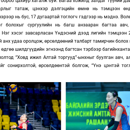
тоороо цахиур хагалж буй. Багаа хожилд залдаг түүний да
Ханш
Хэрэг з
аарлыг татаж, цэнхэр дэлгэцийн өмнө нь тэмцээн өн
Эрэлттэй мэдээ
нэрээр нь бус, 17 дугаартай тоглогч гэдгээр нь мэднэ. Во
Эрүүл м
г бо­лохыг сургуулийн нь багш анзааран багтаа авч,
Хууль ёс
. Нэг хэсэг завсарласан Үндэсний дээд лигийн тэмцээн 
Хүмүүс
й анх удаа оролцож, өрсөлдөөний талбарт тамирчин болох
Албаны 
 өдгөө шилдгүүдийн эгнээнд багтсан тэрбээр багийнханта
Бусад
олтод “Ховд ижил Алтай торгууд”-ынхныг буулган авч, а
йг сонирхолтой, өрсөлдөөнтэй болгож, “Үнэ цэнтэй тогл
Life style
Ярилцл
Зөвлөгөө
Хоймор
Өнөөдрийн тухай
Уншигч-
өл