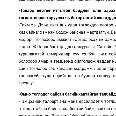
-Танаас өөртөө итгэлтэй байдлыг олж харах
тоглолтоороо харуулах нь бахархалтай санагдда
-Тийм ээ. Дээд лигт анх удаа тоглохдоо өөр­төө
юм байна” хэ­мээн бодож байснаа мартдаггүй. Баг
мэдэрч тоглохоос амжилт гаргах, эсэх нь хамаа
гадна Ж.На­ран­баа­тар дасгалжуулагч “Алтайн б
туршлагатай тамирчдаар хүч сэлбэн лигт сой
болохоор ямар ч тэм­цээнд ойлголцож чаддаг нь 
сайн тоглолоо гэх ханасан мэдрэмж на­дад төр
хоцрохгүйн тулд өөрийгөө тал бүрээр хөгжүүлж
гэсэн үг.
-Өмнө тоглодог байсан багийнхантайгаа талбайд
-Тэмцээний талбарт ана мана өрсөлддөг ч тоглол
ч тэдэнтэйгээ байнга холбоотой байж, сайхан нө
лагад сургадаг. Энэ жил “Улаанбаатар фи­никс” 