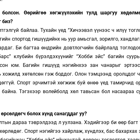
 болсон. Өөрийгөө хөгжүүлэхийн тулд шаргуу хөдөлм
г биз?
 итгэлгүй байлаа. Тухайн үед “Хичээвэл үүнээс ч илүү тог
ийн спор­тод гишүүдийнх нь уур амьсгал, зорилго, ханд­лаг
рдаг. Би багтаа өндрийн довт­логчийн байрлалд тоглодог
арс” клубийн бү­рэл­дэхүүнийг “Хобби эйс” багийн суурь 
сон юм. Багийн гишүүд нэгийнхээ зан ча­нарыг эртээ
хожилд хө­төл­сөн гэж боддог. Олон тэмцээнд оролцдог ч
дөггүй. Спорт эрчимтэй хөгжиж буй өнөө үед тамирчид о
 байна. Тэгэхээр волейболд хөл тавьсан бол насаараа с
 өрсөлдөгч болох хүнд санагддаг уу?
тын дараа тэврэлдээд л уулзана. Хэ­дий­гээр би өөр багт
хөрлөдөг. Спорт нэгийгээ хайрлаж, хүндлэх, бас бахархах 
багийнхан “Хобби эйс”-ийнхэнтэй дөр­вөн тоглолтод таарч