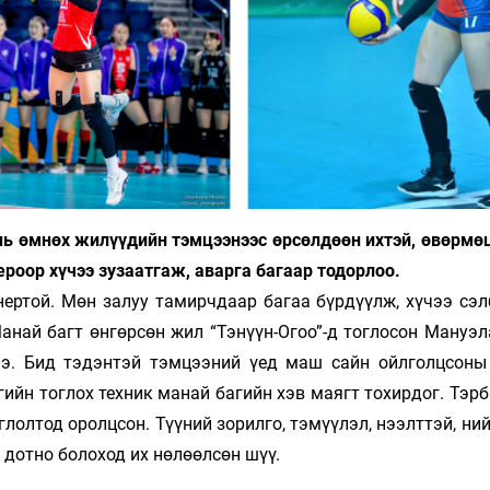
 нь өмнөх жилүүдийн тэмцээнээс өрсөлдөөн ихтэй, өвөрмө
ероор хүчээ зузаатгаж, аварга багаар тодорлоо.
­нертой. Мөн залуу тамирчдаар багаа бүр­дүүлж, хүчээ сэ
най багт өн­гөр­сөн жил “Тэнүүн-Огоо”-д тоглосон Ма­нуэ
ээ. Бид тэдэнтэй тэм­цээний үед маш сайн ойлголцсоны
гийн тоглох техник манай багийн хэв маягт то­хирдог. Тэр
лолтод оролцсон. Түү­ний зорилго, тэмүүлэл, нээлттэй, ний
ойр дотно болоход их нөлөөлсөн шүү.