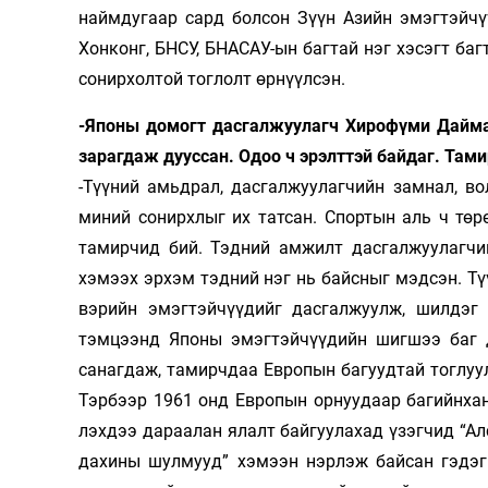
наймдугаар сард болсон Зүүн Азийн эмэгтэйч
Хонконг, БНСУ, БНАСАУ-ын багтай нэг хэсэгт баг
сонирхолтой тоглолт өрнүүлсэн.
-Японы домогт дасгалжуулагч Хиро­фү­ми Дайм
зарагдаж дууссан. Одоо ч эрэлттэй байдаг. Там
-Түүний амьдрал, дасгалжуулагчийн зам­­нал, в
миний сонирх­лыг их татсан. Спортын аль ч төрө
тамирчид бий. Тэдний амжилт дасгал­жуу­­лагч
хэмээх эрхэм тэд­ний нэг нь байсныг мэдсэн. Тү
вэрийн эмэгтэйчүүдийг дасгалжуулж, шил­­­дэ
тэмцээнд Японы эмэг­тэй­чүү­­дийн шигшээ баг
санаг­даж, тамирчдаа Европын багуудтай тоглуул
Тэрбээр 1961 онд Европын ор­нуу­даар багийнхан
лэхдээ да­раалан ялалт байгуулахад үзэг­чид “Ал
дахины шулмууд” хэмээн нэрлэж байсан гэдэг