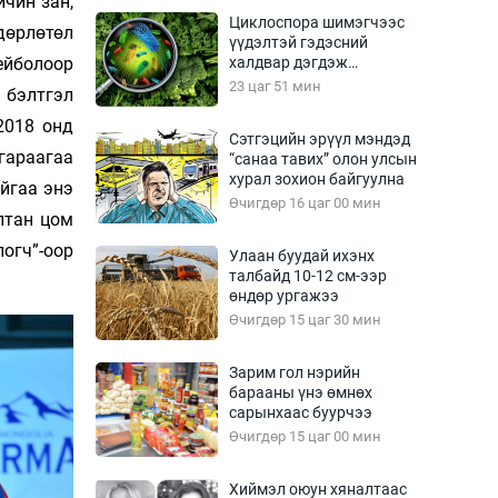
йчин зан,
Урлагтай яриа
Циклоспора шимэгчээс
өрчил
дөрлөтөл
үүдэлтэй гэдэсний
лейболоор
халдвар дэгдэж
энд-Эрхэм баян
болзошгүй
23 цаг 51 мин
 бэлтгэл
2018 онд
Сэтгэцийн эрүүл мэндэд
 гараагаа
“санаа тавих” олон улсын
хүний үг
хурал зохион байгуулна
йгаа энэ
Өчигдөр 16 цаг 00 мин
лтан цом
огч”-оор
Улаан буудай ихэнх
талбайд 10-12 см-ээр
ага
Бусад
өндөр ургажээ
Өчигдөр 15 цаг 30 мин
Фото
сурвалжлагч
Видео
Зарим гол нэрийн
Инфографик
барааны үнэ өмнөх
сарынхаас буурчээ
Санал асуулга
Өчигдөр 15 цаг 00 мин
Хиймэл оюун хяналтаас