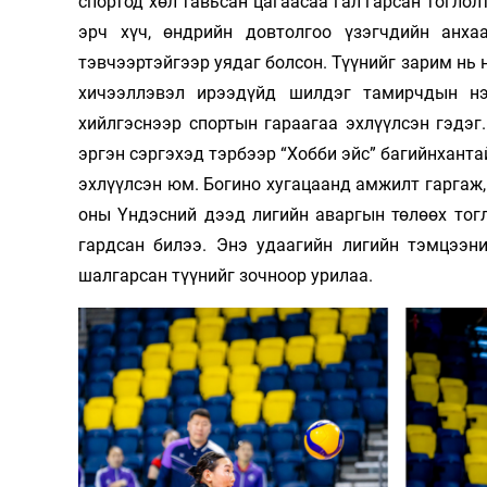
спортод хөл тавьсан цагаасаа гал гарсан тоглол
126-гийн НЭГ
эрч хүч, өндрийн довтолгоо үзэгчдийн анх
тэвчээртэйгээр уядаг болсон. Түүнийг зарим нь 
хичээл­лэ­вэл ирээдүйд шилдэг тамирчдын нэ
хийлгэснээр спортын гараагаа эхлүүлсэн гэдэг
эргэн сэргэхэд тэрбээр “Хобби эйс” багийнханта
эхлүүлсэн юм. Богино хугацаанд амжилт гаргаж,
оны Үндэсний дээд лигийн аваргын төлөөх тогл
гардсан билээ. Энэ удаагийн лигийн тэмцээни
шалгарсан түүнийг зочноор урилаа.
Ертөнц
Спорт
Нийгэм
Бөх
Техник технологи
Сагсан бөмбөг
Шинжлэх ухаан
Хөлбөмбөг
Сонин хачин
Олимпын төрөл
Дэлхийн монгол
Тулааны спорт
Олимпын бус төр