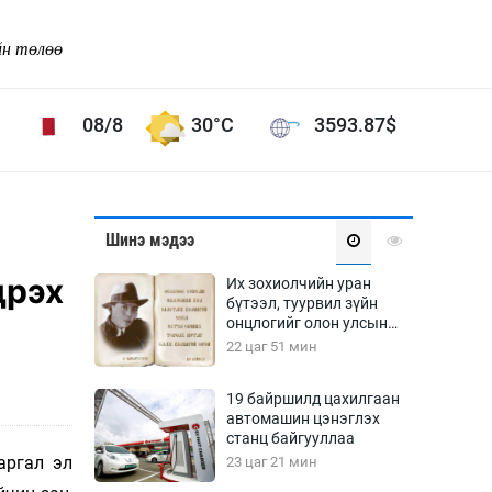
йн төлөө
08/8
30°C
3593.87
$
Соёл урлаг
Шинэ мэдээ
ой хөгжлийн зорилго -
Сонгодог урлаг
дрэх
Их зохиолчийн уран
Ардын урлаг
бүтээл, туурвил зүйн
онцлогийг олон улсын
Дүрслэх урлаг
судлаачид хэлэлцлээ
22 цаг 51 мин
Өв соёл
таг
Кино урлаг
19 байршилд цахилгаан
автомашин цэнэглэх
 орчин
Цирк
станц байгууллаа
ол
аргал эл
23 цаг 21 мин
Рок поп, хип хоп
энд