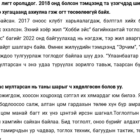
лигт оролцдог. 2018 онд болсон тэмцээнд та үзэгчдэд ши
о хугацаанд ахиулна гэж огт төсөөлөөгүй байх.
айсан. 2017 оноос клубт харьяалагдаж, бэлтгэл хийх 
 эхэлсэн. Эхний хоёр жил “Хобби эйс” багийнхантай тогл
” багийг 2022 онд байгуулахад нь нэгдэж, тэр жил аварг
байрт шалгарч байв. Өмнөх жилүүдийн тэмцээнд “Эрчим”, 
мждоо тулгуурлаж тоглодог байлаа шүү дээ. “Улаанбаатар
лтарсан ч энэ удаа түрүүлэх зорилго тавьж, таарсан бү
с мултарсан нь таны шарыг ч хө­дөл­гөсөн болов уу.
хожигдож, хоосон хоцроход сэтгэл их хямардаг юм билээ.
бодлоосоо салж, алтан цом гардахын төлөө хүн бүр амра
 цом манай багт их үнэ цэнтэй ирсэн шагнал.Тоглолтын
 хамгийн сайхан байлаа. Бид тоглолт, оноо бүрийг алдах
тамирчдын ур чадвар, тоглох техник, багуудын тактик, т
йх.