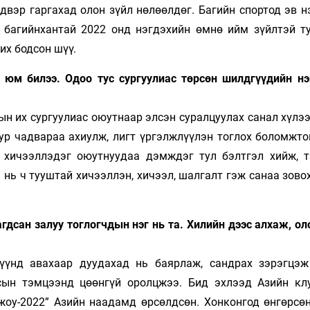
вэр гаргахад олон зүйл нөлөөлдөг. Багийн спортод эв н
 багийнхантай 2022 онд нэгдэхийн өмнө ийм зүйлтэй ту
 их бодсон шүү.
н юм билээ. Одоо тус сургуулиас төрсөн шилдгүүдийн нэ
сын их сургуулиас оюутнаар элсэн суралцуулах санал хүлэ
ур чадвараа ахиулж, лигт үргэлжлүүлэн тоглох боломжтой
р хичээллэдэг оюутнуудаа дэмждэг тул бэлтгэл хийж, 
 нь ч тууштай хи­чээл­лэн, хичээл, шалгалт гэж санаа зово
гдсан залуу тоглогчдын нэг нь та. Хилийн дээс алхаж, о
.
хүүнд авахаар дуудахад нь баярлаж, сандрах зэрэгцэж
сын тэмцээнд цөөнгүй оролц­жээ. Бид эхлээд Азийн кл
анжоу-2022” Азийн наадамд өрсөлдсөн. Хонконгод өнгөрсө