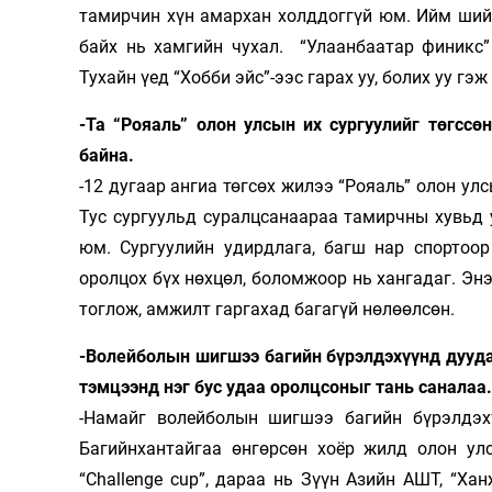
тамирчин хүн амархан холддоггүй юм. Ийм шийд
байх нь хамгийн чухал. “Улаанбаатар финикс”
Тухайн үед “Хобби эйс”-ээс гарах уу, болих уу гэж
-Та “Рояаль” олон улсын их сургуулийг төгссө
байна.
-12 дугаар ангиа төгсөх жилээ “Рояаль” олон ул
Тус сургуульд суралцсанаараа тамирчны хувьд 
юм. Сургуулийн удирдлага, багш нар спор­тоо
оролцох бүх нөхцөл, бо­ломжоор нь хангадаг. Энэ
тоглож, амжилт гаргахад багагүй нө­лөөл­сөн.
-Волейболын шигшээ багийн бүрэл­дэхүүнд дууда
тэмцээнд нэг бус удаа оролцсоныг тань саналаа
-Намайг волейболын шигшээ багийн бүрэл­дэ­
Багийнхантайгаа өнгөрсөн хоёр жилд олон ул
“Challenge cup”, дараа нь Зүүн Азийн АШТ, “Х