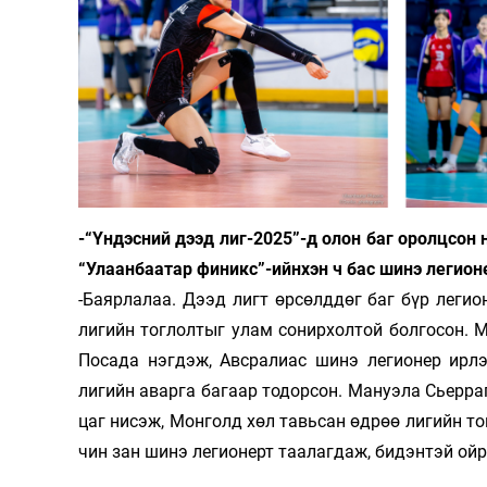
Олимп 2024
-“Үндэсний дээд лиг-2025”-д олон баг оролцсон
“Улаанбаатар финикс”-ийнхэн ч бас шинэ легион
-Баярлалаа. Дээд лигт өрсөлддөг баг бүр ле­гио
лигийн тоглолтыг улам сонирхолтой болгосон. Ма
Посада нэгдэж, Авсралиас ши­нэ легионер ирл
лигийн аварга багаар тодорсон. Мануэла Сьер­ра
цаг нисэж, Монголд хөл тавьсан өдрөө лигийн тог
чин зан шинэ легионерт таалагдаж, би­дэн­тэй 