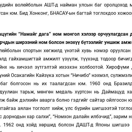
үүдийн волейболын АШТ-д найман улсын баг оролцоход 
тсан юм. Бид Хонконг, БНАСАУ-ын багтай тоглохдоо хожоо
ацүгийн “Намайг дага” ном монгол хэлээр орчуулагдсан 
ирчдын ширээний ном болсон энэхүү бүтээлийг уншиж амж
олейболын спор­тын хөгжилд үнэ­тэй хувь нэмэр оруулсан
лд гайхам­шиг­тай амжилт үзүүлж, түүхэнд тодоор бичигд
ийнх нь хичээл зүтгэлтэй ихээхэн хол­боотой. Хирофүми
үний Осакагийн Кай­зүка хотын “Ничибо” нэхмэл, сүлжмэли
г баг болгосон нь их таалагдсан юм. 1960 онд Бразил
 дуулиан тарьж, мөнгөн ме­­даль хүртсэн нь Даймацүд ха
ж байж дэлхийн аварга болно гэдгийг сайтар ойл­го­сон 
тайгаа аялан тоглолт хийж, улс бүрийн шигшээтэй тоглол
с дор­нодын хар салхи”, “Номхон далайн илбэ­чид”, за­рим 
. 1962 онд хойд хөр­шид болсон ДАШТ-д Японы шигшээ 