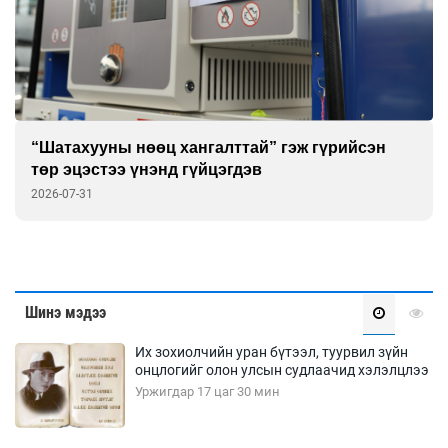
“Шатахууны нөөц хангалттай” гэж гүрийсэн
төр эцэстээ үнэнд гүйцэгдэв
2026-07-31
Шинэ мэдээ
Их зохиолчийн уран бүтээл, туурвил зүйн
онцлогийг олон улсын судлаачид хэлэлцлээ
Уржигдар 17 цаг 30 мин