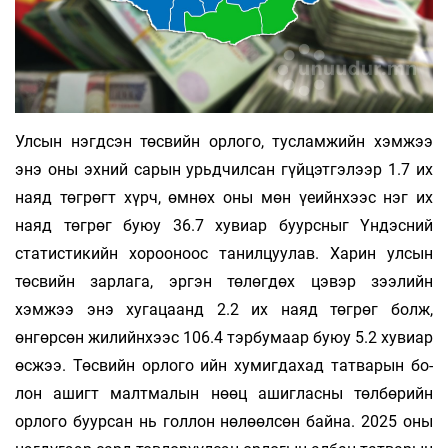
Улсын нэгдсэн төсвийн орлого, тусламжийн хэмжээ
энэ оны эхний сарын урьдчилсан гүй­цэтгэлээр 1.7 их
наяд төгрөгт хүрч, өмнөх оны мөн үеийнхээс нэг их
наяд төгрөг буюу 36.7 ху­виар буурсныг Үндэсний
статистикийн хо­­­роо­ноос танилцуулав. Харин улсын
төсвийн зар­лага, эргэн төлөгдөх цэвэр зээлийн
хэмжээ энэ ху­­­гацаанд 2.2 их наяд төгрөг болж,
өнгөрсөн жи­­­­лийнхээс 106.4 тэрбумаар буюу 5.2 хувиар
өс­жээ. Төсвийн орлого ийн хумигдахад татварын бо­
лон ашигт малтмалын нөөц ашигласны төл­бө­­рийн
орлого буурсан нь голлон нөлөөл­­сөн байна. 2025 оны