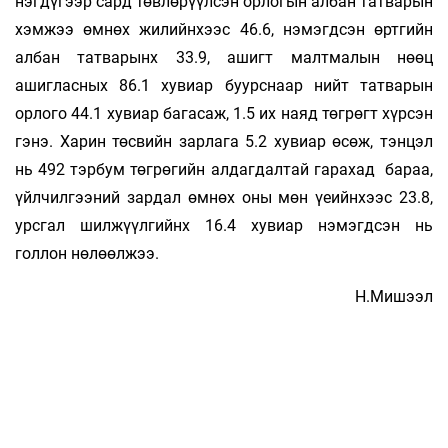
нэгдүгээр сард төвлөрүүл­сэн ор­­­­­ло­гын албан татварын
хэмжээ өмнөх жи­лийн­хээс 46.6, нэмэгдсэн өртгийн
албан татварынх 33.9, ашигт малтмалын нөөц
ашигласных 86.1 ху­виар буурснаар нийт татварын
орлого 44.1 ху­виар багасаж, 1.5 их наяд төгрөгт хүрсэн
гэнэ. Харин төсвийн зарлага 5.2 хувиар өсөж, тэн­цэл
нь 492 тэрбум төгрөгийн алдагдалтай га­ра­хад бараа,
үйлчилгээний зардал өмнөх оны мөн үеийнхээс 23.8,
урсгал шилжүүлгийнх 16.4 ху­­виар нэмэгдсэн нь
голлон нөлөөлжээ.
Н.Мишээл