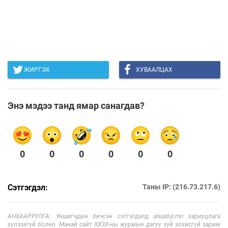
ЖИРГЭХ
ХУВААЛЦАХ
Энэ мэдээ танд ямар санагдав?
0
0
0
0
0
0
Сэтгэгдэл:
Таны IP: (216.73.217.6)
АНХААРУУЛГА: Уншигчдын бичсэн сэтгэгдэлд unuudur.mn хариуцлага
хүлээхгүй болно. Манай сайт ХХЗХ-ны журмын дагуу зүй зохисгүй зарим