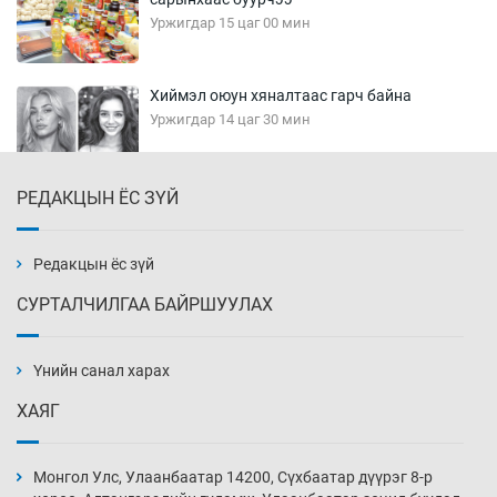
Уржигдар 15 цаг 00 мин
Хиймэл оюун хяналтаас гарч байна
Уржигдар 14 цаг 30 мин
РЕДАКЦЫН ЁС ЗҮЙ
Эмэгтэйчүүд Бээжин, эрэгтэйчүүд Японд
бэлтгэл базаахаар хилийн дээс алхлаа
Уржигдар 14 цаг 00 мин
Редакцын ёс зүй
СУРТАЛЧИЛГАА БАЙРШУУЛАХ
АНУ-ын Цэргийн кибер командлалаын
ажилтнууд амиа хорлох явдал эрс
нэмэгджээ
Үнийн санал харах
Уржигдар 13 цаг 52 мин
ХАЯГ
Монголын шигшээ Хонконгийн багийг ялж,
эхний хожлоо авлаа
Монгол Улс, Улаанбаатар 14200, Сүхбаатар дүүрэг 8-р
Уржигдар 13 цаг 30 мин