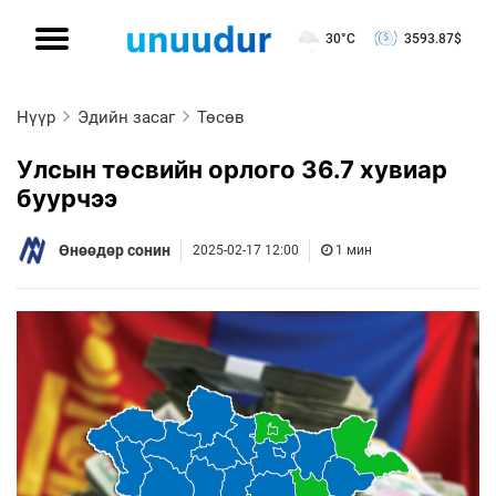
30°C
3593.87
$
Нүүр
Эдийн засаг
Төсөв
Улсын төсвийн орлого 36.7 хувиар
буурчээ
Өнөөдөр сонин
2025-02-17 12:00
1 мин