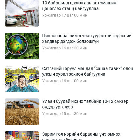
19 байршилд цахилгаан автомашин
цэнэглэх станц байгууллаа
Уржигдар 17 цаг 00 мин
Циклоспора шимэгчээс үүдэлтэй гэдэсний
халдвар дэгдэж болзошгүй
Уржигдар 16 цаг 30 мин
Сэтгэцийн эрүүл мэндэд “санаа тавих” олон
улсын хурал зохион байгуулна
Уржигдар 16 цаг 00 мин
Улаан буудай ихэнх талбайд 10-12 см-ээр
өндөр ургажээ
Уржигдар 15 цаг 30 мин
Зарим гол нэрийн барааны үнэ өмнөх
сарынхаас буурчээ