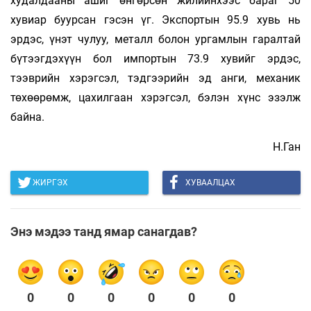
худалдааны ашиг өнгөрсөн жилийнхээс бараг 50
хувиар буурсан гэсэн үг. Экспортын 95.9 хувь нь
эрдэс, үнэт чулуу, металл болон ургам­лын гаралтай
бүтээгдэхүүн бол им­портын 73.9 хувийг эрдэс,
тээврийн хэрэгсэл, тэд­гээ­рийн эд анги, механик
төхөөрөмж, цахил­гаан хэрэгсэл, бэлэн хүнс эзэлж
байна.
Н.Ган
ЖИРГЭХ
ХУВААЛЦАХ
Энэ мэдээ танд ямар санагдав?
0
0
0
0
0
0