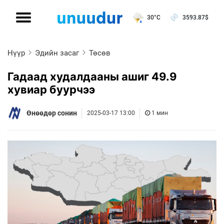
30°C
3593.87
$
Нүүр
Эдийн засаг
Төсөв
Гадаад худалдааны ашиг 49.9
хувиар буурчээ
Өнөөдөр сонин
2025-03-17 13:00
1 мин