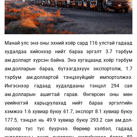
Манай улс энэ оны эхний хоёр сард 116 улс­тай гадаад
худалдаа хийснээр нийт бараа эргэлт 3.7 тэрбум
ам.долларт хүрсэн байна. Энэ хуга­­цаанд хоёр тэрбум
ам.долларын бараа, бү­тээгдэхүүн экспортолж, 1.7
тэрбум ам.дол­лар­той тэн­цэ­хүй­­цийг импортолжээ.
Ингэснээр гадаад худал­дааны тэнцэл 294 сая
ам.долларын ашиг­тай гарав. Өнгөр­сөн оны мөн
үеийнхтэй харь­цуулахад нийт бараа эргэлтийн
хэмжээ 1.6 хувиар буюу 61.7, экс­порт 8.1 хувиар буюу
177.5, тэнцэл нь 49.9 хувиар буюу 293.2 сая ам.дол­
лароор тус тус буур­чээ. Өөрөөр хэлбэл, гадаад