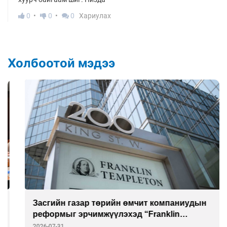
0
0
0
Хариулах
Холбоотой мэдээ
Засгийн газар төрийн өмчит компаниудын
реформыг эрчимжүүлэхэд “Franklin
Templeton”-той хамтарна
2026-07-31