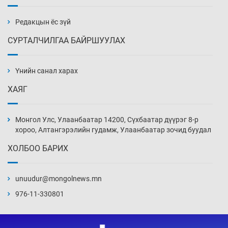
бэлтгэл базаахаар хилийн дээс алхлаа
Уржигдар 14 цаг 00 мин
Редакцын ёс зүй
СУРТАЛЧИЛГАА БАЙРШУУЛАХ
АНУ-ын Цэргийн кибер командлалаын
ажилтнууд амиа хорлох явдал эрс
нэмэгджээ
Үнийн санал харах
Уржигдар 13 цаг 52 мин
ХАЯГ
Монголын шигшээ Хонконгийн багийг ялж,
эхний хожлоо авлаа
Монгол Улс, Улаанбаатар 14200, Сүхбаатар дүүрэг 8-р
Уржигдар 13 цаг 30 мин
хороо, Алтангэрэлийн гудамж, Улаанбаатар зочид буудал
ХОЛБОО БАРИХ
Техникийн өндөр үзүүлэлттэй агаарын хөлөг
худалдан авах хүсэлтээ уламжлав
unuudur@mongolnews.mn
Уржигдар 13 цаг 00 мин
976-11-330801
“Шатахууны бус, бодлогын хомсдол
нүүрлээд байна”