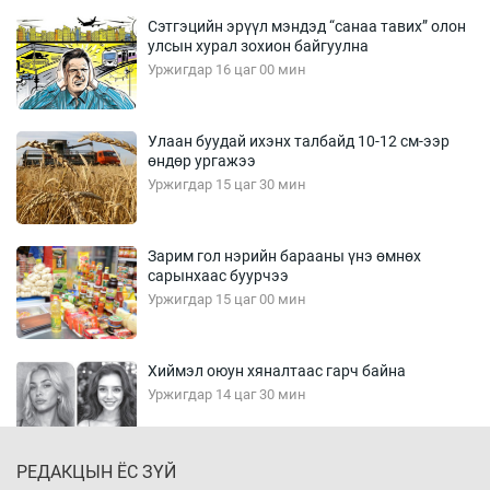
Сэтгэцийн эрүүл мэндэд “санаа тавих” олон
улсын хурал зохион байгуулна
Уржигдар 16 цаг 00 мин
Улаан буудай ихэнх талбайд 10-12 см-ээр
өндөр ургажээ
Уржигдар 15 цаг 30 мин
Зарим гол нэрийн барааны үнэ өмнөх
сарынхаас буурчээ
Уржигдар 15 цаг 00 мин
Хиймэл оюун хяналтаас гарч байна
Уржигдар 14 цаг 30 мин
РЕДАКЦЫН ЁС ЗҮЙ
Эмэгтэйчүүд Бээжин, эрэгтэйчүүд Японд