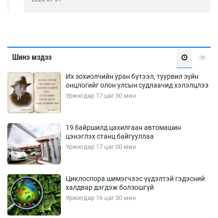
Шинэ мэдээ
Их зохиолчийн уран бүтээл, туурвил зүйн
онцлогийг олон улсын судлаачид хэлэлцлээ
Уржигдар 17 цаг 30 мин
19 байршилд цахилгаан автомашин
цэнэглэх станц байгууллаа
Уржигдар 17 цаг 00 мин
Циклоспора шимэгчээс үүдэлтэй гэдэсний
халдвар дэгдэж болзошгүй
Уржигдар 16 цаг 30 мин