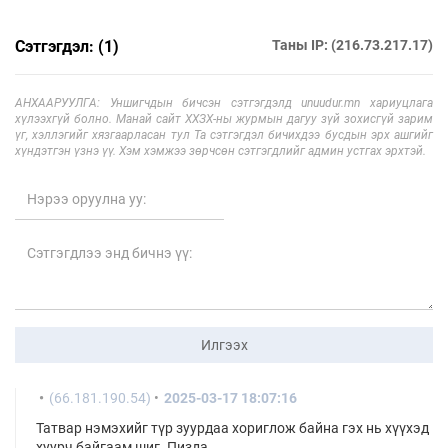
Сэтгэгдэл: (1)
Таны IP: (216.73.217.17)
АНХААРУУЛГА: Уншигчдын бичсэн сэтгэгдэлд unuudur.mn хариуцлага
хүлээхгүй болно. Манай сайт ХХЗХ-ны журмын дагуу зүй зохисгүй зарим
үг, хэллэгийг хязгаарласан тул Та сэтгэгдэл бичихдээ бусдын эрх ашгийг
хүндэтгэн үзнэ үү. Хэм хэмжээ зөрчсөн сэтгэгдлийг админ устгах эрхтэй.
Илгээх
(66.181.190.54)
2025-03-17 18:07:16
Татвар нэмэхийг түр зуурдаа хориглож байна гэх нь хүүхэд
хуурч байгаам шиг. Пизда