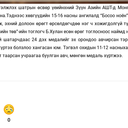
гэлжлэх шатрын өсвөр үеийнхний Зүүн Азийн АШТ-д Мон
а.Тэднээс хөвгүүдийн 15-16 насны ангилалд “Босоо ноён”
, эхний долоон өрөгт өрсөлдөгчдөө нэг ч хожигдолгүй тү
йн төв”-ийн тоглогч Б.Хулан есөн өрөг тоглосноос наймд
й шатарчдаас 24 дэх медалийг эх орондоо авчирсан тэр
үртэх болзлоо хангасан юм. Тэгвэл охидын 11-12 насныха
 таарсан учраагаа буулган авч, мөнгөн медаль хүртжээ.
0