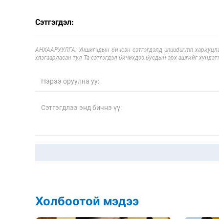
Сэтгэгдэл:
АНХААРУУЛГА: Уншигчдын бичсэн сэтгэгдэлд unuudur.mn хариуцла
хязгаарласан тул Та сэтгэгдэл бичихдээ бусдын эрх ашгийг хүндэтг
Холбоотой мэдээ