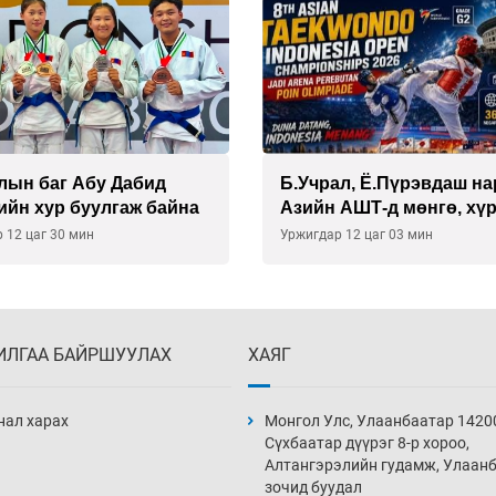
лын баг Абу Дабид
Б.Учрал, Ё.Пүрэвдаш на
ийн хур буулгаж байна
Азийн АШТ-д мөнгө, хү
медаль хүртэв
 12 цаг 30 мин
Уржигдар 12 цаг 03 мин
ИЛГАА БАЙРШУУЛАХ
ХАЯГ
нал харах
Монгол Улс, Улаанбаатар 1420
Сүхбаатар дүүрэг 8-р хороо,
Алтангэрэлийн гудамж, Улаан
зочид буудал