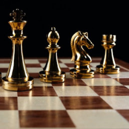
Ханш
Хэрэг з
Эрэлттэй мэдээ
Эрүүл м
Хууль ёс
Хүмүүс
Албаны 
Бусад
Life style
Ярилцл
Зөвлөгөө
Хоймор
Өнөөдрийн тухай
Уншигч-
өл