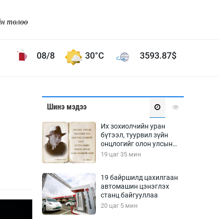
йн төлөө
08/8
30°C
3593.87
$
Соёл урлаг
Шинэ мэдээ
ой хөгжлийн зорилго -
Сонгодог урлаг
Их зохиолчийн уран
Ардын урлаг
бүтээл, туурвил зүйн
онцлогийг олон улсын
Дүрслэх урлаг
судлаачид хэлэлцлээ
19 цаг 35 мин
Өв соёл
таг
Кино урлаг
19 байршилд цахилгаан
автомашин цэнэглэх
 орчин
Цирк
станц байгууллаа
ол
20 цаг 5 мин
Рок поп, хип хоп
энд