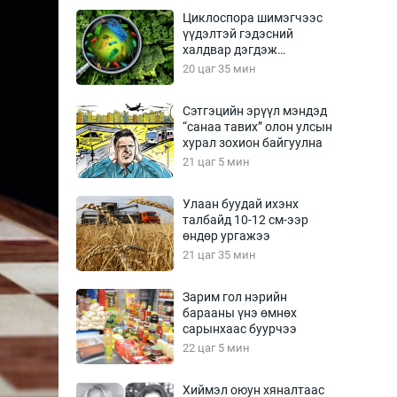
Урлагтай яриа
Циклоспора шимэгчээс
өрчил
үүдэлтэй гэдэсний
халдвар дэгдэж
энд-Эрхэм баян
болзошгүй
20 цаг 35 мин
Сэтгэцийн эрүүл мэндэд
“санаа тавих” олон улсын
хүний үг
хурал зохион байгуулна
21 цаг 5 мин
Улаан буудай ихэнх
талбайд 10-12 см-ээр
ага
Бусад
өндөр ургажээ
21 цаг 35 мин
Фото
сурвалжлагч
Видео
Зарим гол нэрийн
Инфографик
барааны үнэ өмнөх
сарынхаас буурчээ
Санал асуулга
22 цаг 5 мин
Хиймэл оюун хяналтаас