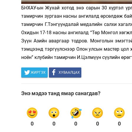
БНХАУ-ын Жухай хотод энэ сарын 30 хүртэл үр
Олимп 2024
тамирчин зургаан насны ангилалд өрсөлдөж байн
тамирчин Г.Тэнгүүндалай медалийн салхи хагалж
Охидын 17-18 насны ангилалд “Төр Монгол хөгжли
Зүүн Азийн аваргаар тодров. Монголын эмэгтэ
тэмцээнд тэргүүлснээр Олон улсын мастер цол х
ноён” клубийн тамирчин И.Цэлмүүн сүүлийн өрөгт
ЖИРГЭХ
ХУВААЛЦАХ
Энэ мэдээ танд ямар санагдав?
0
0
0
0
0