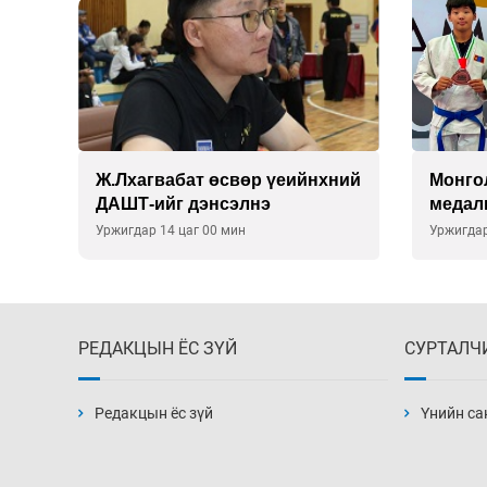
лж,
Ж.Лхагвабат өсвөр үеийнхний
Монго
ДАШТ-ийг дэнсэлнэ
медал
Уржигдар 14 цаг 00 мин
Уржигдар
РЕДАКЦЫН ЁС ЗҮЙ
СУРТАЛЧ
Редакцын ёс зүй
Үнийн са