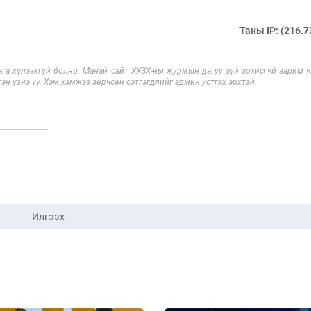
Таны IP: (216.7
га хүлээхгүй болно. Манай сайт ХХЗХ-ны журмын дагуу зүй зохисгүй зарим үг
эн үзнэ үү. Хэм хэмжээ зөрчсөн сэтгэгдлийг админ устгах эрхтэй.
Илгээх