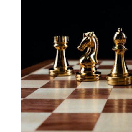
126-гийн НЭГ
Ертөнц
Спорт
Нийгэм
Бөх
Техник технологи
Сагсан бөмбөг
Шинжлэх ухаан
Хөлбөмбөг
Сонин хачин
Олимпын төрөл
Дэлхийн монгол
Тулааны спорт
Олимпын бус төр