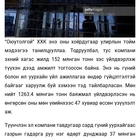
“Оюутолгой” ХХК энэ оны хоёрдугаар улирлын тойм
мэдээгээ танилцууллаа. Тодруулбал, тус компани
эхний хагас жилд 152 мянган тонн зэс үйлдвэрлэж
түүхэн дээд амжилт тогтоосон байна. Энэ нь гүний
болон ил уурхайн үйл ажиллагаа өндөр гүйцэтгэлтэй
байгааг харуулж буй хэмээн тэд тайлбарласан. Мөн
нийт 1263.4 мянган тонн баяжмал үйлдвэрлэсэн нь
өнгөрсөн оны мөн үеийнхээс 47 хувиар өссөн үзүүлэлт
аж.
Түүнчлэн эл компани тавдугаар сард гүний уурхайгаас
газрын гадарга руу нэг өдөрт дунджаар 37 мянган