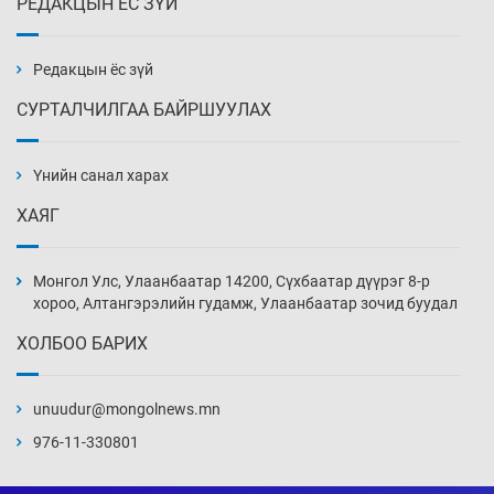
РЕДАКЦЫН ЁС ЗҮЙ
Х.Улам-Өрнөх байр урагшилж, долоод
жагсжээ
13 цаг 26 мин
Редакцын ёс зүй
СУРТАЛЧИЛГАА БАЙРШУУЛАХ
Ж.Лхагвабат өсвөр үеийнхний ДАШТ-ийг
дэнсэлнэ
Үнийн санал харах
13 цаг 56 мин
ХАЯГ
Иран тэсэж үлдсэн ч удаан хугацаанд хүнд
үеийг туулна
Монгол Улс, Улаанбаатар 14200, Сүхбаатар дүүрэг 8-р
14 цаг 26 мин
хороо, Алтангэрэлийн гудамж, Улаанбаатар зочид буудал
ХОЛБОО БАРИХ
Боловсролын зээлийн сангаар гадаадад
суралцагчдын амьжиргааны зардлын
хэмжээг шинэчлэн тогтоох нь
unuudur@mongolnews.mn
14 цаг 56 мин
976-11-330801
Монголын баг Абу Дабид медалийн хур