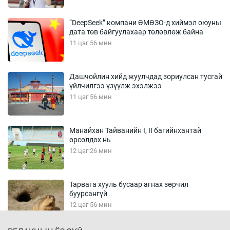
“DeepSeek” компани ӨМӨЗО-д хиймэл оюуны
дата төв байгуулахаар төлөвлөж байна
11 цаг 56 мин
Дашчойлин хийд жуулчдад зориулсан тусгай
үйлчилгээ үзүүлж эхэлжээ
11 цаг 56 мин
Манайхан Тайванийн I, II багийнхантай
өрсөлдөх нь
12 цаг 26 мин
Тарвага хууль бусаар агнах зөрчил
буурсангүй
12 цаг 56 мин