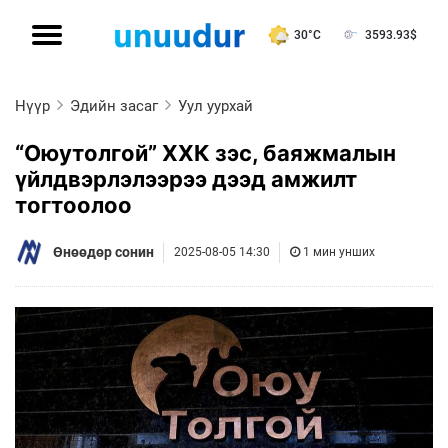
30°C
3593.93
$
Нүүр
Эдийн засаг
Уул уурхай
“Оюутолгой” ХХК зэс, баяжмалын
үйлдвэрлэлээрээ дээд амжилт
тогтоолоо
Өнөөдөр сонин
2025-08-05 14:30
1 мин унших