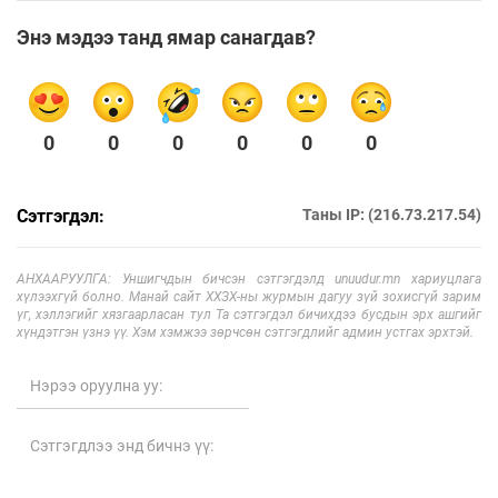
Энэ мэдээ танд ямар санагдав?
0
0
0
0
0
0
Сэтгэгдэл:
Таны IP: (216.73.217.54)
АНХААРУУЛГА: Уншигчдын бичсэн сэтгэгдэлд unuudur.mn хариуцлага
хүлээхгүй болно. Манай сайт ХХЗХ-ны журмын дагуу зүй зохисгүй зарим
үг, хэллэгийг хязгаарласан тул Та сэтгэгдэл бичихдээ бусдын эрх ашгийг
хүндэтгэн үзнэ үү. Хэм хэмжээ зөрчсөн сэтгэгдлийг админ устгах эрхтэй.