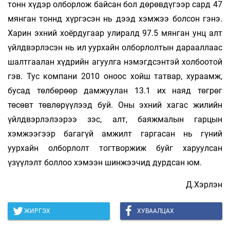
тонн хүдэр олборлож байсан бол дөрөвдүгээр сард 47
мянган тоннд хүргэсэн нь дээд хэмжээ болсон гэнэ.
Харин эхний хоёрдугаар улиралд 97.5 мянган унц алт
үйлдвэрлэсэн нь ил уурхайн олборлолтын дарааллаас
шалтгаалан хүдрийн агуулга нэмэгдсэнтэй холбоотой
гэв. Тус компани 2010 оноос хойш татвар, хураамж,
бусад төлбөрөөр дамжуулан 13.1 их наяд төгрөг
төсөвт төвлөрүүлээд буй. Оны эхний хагас жилийн
үйлдвэрлэлээрээ зэс, алт, баяжмалын гарцын
хэмжээгээр багагүй амжилт гаргасан нь гүний
уурхайн олборлолт тогтворжиж буйг харуулсан
үзүүлэлт боллоо хэмээн шинжээчид дурдсан юм.
Д.Хэрлэн
ЖИРГЭХ
ХУВААЛЦАХ