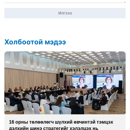
Илгээх
Холбоотой мэдээ
16 орны төлөөлөгч шүлхий өвчинтэй тэмцэх
дэлхийн шинэ стратегийг хэлэлцэх нь