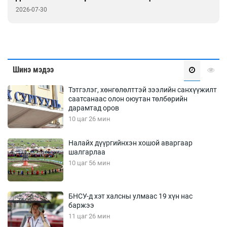
2026-07-30
Шинэ мэдээ
Тэтгэлэг, хөнгөлөлттэй зээлийн санхүүжилт
саатсанаас олон оюутан төлбөрийн
дарамтад оров
10 цаг 26 мин
Налайх дүүргийнхэн хошой аваргаар
шалгарлаа
10 цаг 56 мин
БНСУ-д хэт халсны улмаас 19 хүн нас
баржээ
11 цаг 26 мин