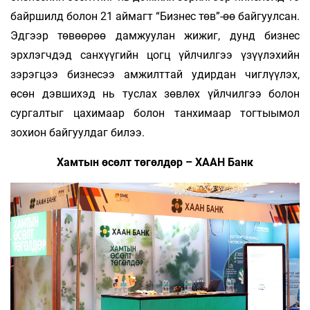
байршилд болон 21 аймагт “Бизнес төв”-өө байгуулсан.
Эдгээр төвөөрөө дамжуулан жижиг, дунд бизнес
эрхлэгчдэд санхүүгийн цогц үйлчилгээ үзүүлэхийн
зэрэгцээ бизнесээ амжилттай удирдан чиглүүлэх,
өсөн дэвшихэд нь туслах зөвлөх үйлчилгээ болон
сургалтыг цахимаар болон танхимаар тогтыымол
зохион байгуулдаг билээ.
Хамтын өсөлт төгөлдөр – ХААН Банк