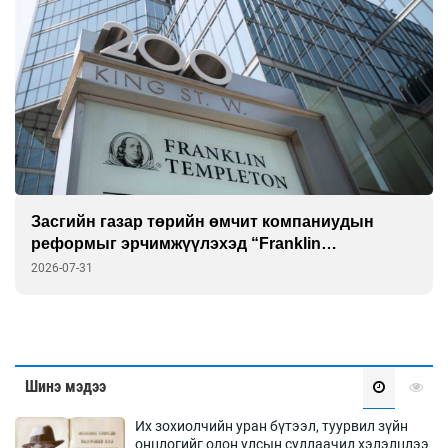
“Шатахууны нөөц хангалттай” гэж гүрийсэн
төр эцэстээ үнэнд гүйцэгдэв
2026-07-31
Шинэ мэдээ
Их зохиолчийн уран бүтээл, туурвил зүйн
онцлогийг олон улсын судлаачид хэлэлцлээ