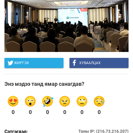
ЖИРГЭХ
ХУВААЛЦАХ
Энэ мэдээ танд ямар санагдав?
0
0
0
0
0
0
Сэтгэгдэл:
Таны IP: (216.73.216.207)