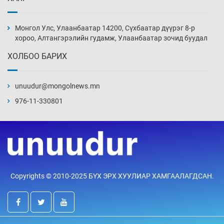
Монголын шигшээ Хонконгийн багийг ялж,
эхний хожлоо авлаа
Монгол Улс, Улаанбаатар 14200, Сүхбаатар дүүрэг 8-р
Уржигдар 13 цаг 30 мин
хороо, Алтангэрэлийн гудамж, Улаанбаатар зочид буудал
ХОЛБОО БАРИХ
Техникийн өндөр үзүүлэлттэй агаарын хөлөг
худалдан авах хүсэлтээ уламжлав
unuudur@mongolnews.mn
Уржигдар 13 цаг 00 мин
976-11-330801
“Шатахууны бус, бодлогын хомсдол
нүүрлээд байна”
Уржигдар 12 цаг 30 мин
Дөрвөн чиглэлд шөнийн автобус иргэдэд
Copyrights © 2010-2025 БҮХ ЭРХ ХУУЛИАР ХАМГААЛАГДСАН.
үйлчилж буй гэв
Уржигдар 12 цаг 00 мин
“Туул усан цогцолбор”-ын ТЭЗҮ-ийг