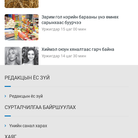
Зарим гол нэрийн барааны үнэ өмнөх
сарынхаас буурчээ
Уржигдар 15 цаг 00 мин
Хиймэл оюун хяналтаас гарч байна
Уржигдар 14 цаг 30 мин
РЕДАКЦЫН ЁС ЗҮЙ
Эмэгтэйчүүд Бээжин, эрэгтэйчүүд Японд
бэлтгэл базаахаар хилийн дээс алхлаа
Уржигдар 14 цаг 00 мин
Редакцын ёс зүй
СУРТАЛЧИЛГАА БАЙРШУУЛАХ
АНУ-ын Цэргийн кибер командлалаын
ажилтнууд амиа хорлох явдал эрс
нэмэгджээ
Үнийн санал харах
Уржигдар 13 цаг 52 мин
ХАЯГ