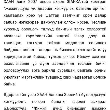
ХААН Банк 2007 оноос эхлэн ЖАЙКА-тай хамтран
“Жижиг, дунд үйлдвэрийг хөгжүүлэх, байгаль орчныг
хамгаалах хоёр үе шаттай зээл”-ийг орон даяар
салбар нэгжээрээ дамжуулан олгож ирсэн. Төслийн
хүрээнд оролцогч талууд байнгын эргэх холбоотой
ажиллаж, хэрэгжилтийн явцтай газар дээр нь
танилцах, тогтмол тайлан мэдээлэл солилцох
байдлаар хяналт тавьдаг нь бизнес эрхлэгчдийг илүү
хариуцлагатай байхад түлхэц өгчээ. Ийнхүү хамтын
ажиллагааны үр дүнд зээлдэгчид төслийн бичиг
боловсруулах арга барилд суралцан, байгаль орчны
үнэлгээг мэргэжлийн түвшинд хийх чадвартай болсон
байна.
Өдөрлөгийн үеэр ХААН Банкны Зээлийн бүтээгдэхүүн
хөгжүүлэлт, ногоон банкны газрын захирал
Б.Болортуяа “Жижиг, дунд бизнесийг дэмжих