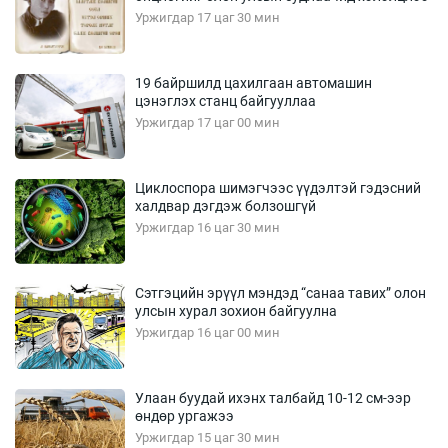
Уржигдар 17 цаг 30 мин
19 байршилд цахилгаан автомашин
цэнэглэх станц байгууллаа
Уржигдар 17 цаг 00 мин
Циклоспора шимэгчээс үүдэлтэй гэдэсний
халдвар дэгдэж болзошгүй
Уржигдар 16 цаг 30 мин
Сэтгэцийн эрүүл мэндэд “санаа тавих” олон
улсын хурал зохион байгуулна
Уржигдар 16 цаг 00 мин
Улаан буудай ихэнх талбайд 10-12 см-ээр
өндөр ургажээ
Уржигдар 15 цаг 30 мин