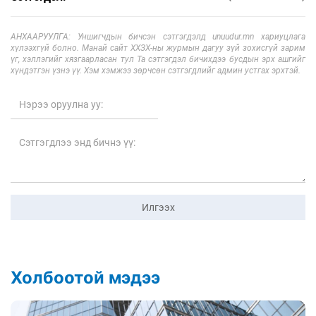
АНХААРУУЛГА: Уншигчдын бичсэн сэтгэгдэлд unuudur.mn хариуцлага
хүлээхгүй болно. Манай сайт ХХЗХ-ны журмын дагуу зүй зохисгүй зарим
үг, хэллэгийг хязгаарласан тул Та сэтгэгдэл бичихдээ бусдын эрх ашгийг
хүндэтгэн үзнэ үү. Хэм хэмжээ зөрчсөн сэтгэгдлийг админ устгах эрхтэй.
Илгээх
Холбоотой мэдээ