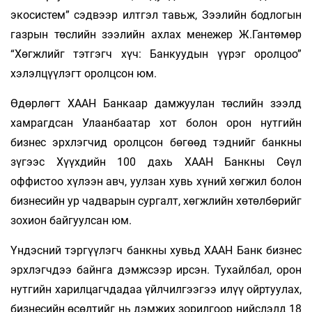
экосистем” сэдвээр илтгэл тавьж, Зээлийн бодлогын
газрын төслийн зээлийн ахлах менежер Ж.Гантөмөр
“Хөгжлийг тэтгэгч хүч: Банкуудын үүрэг оролцоо”
хэлэлцүүлэгт оролцсон юм.
Өдөрлөгт ХААН Банкаар дамжуулан төслийн зээлд
хамрагдсан Улаанбаатар хот болон орон нутгийн
бизнес эрхлэгчид оролцсон бөгөөд тэднийг банкны
зүгээс Хүүхдийн 100 дахь ХААН Банкны Сөүл
оффистоо хүлээн авч, уулзан хувь хүний хөгжил болон
бизнесийн ур чадварын сургалт, хөгжлийн хөтөлбөрийг
зохион байгуулсан юм.
Үндэсний тэргүүлэгч банкны хувьд ХААН Банк бизнес
эрхлэгчдээ байнга дэмжсээр ирсэн. Тухайлбал, орон
нутгийн харилцагчдадаа үйлчилгээгээ илүү ойртуулах,
бизнесийн өсөлтийг нь дэмжих зорилгоор нийслэлд 18