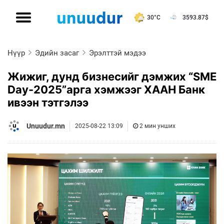
30°C
3593.87
$
Нүүр
Эдийн засаг
Эрэлттэй мэдээ
Жижиг, дунд бизнесийг дэмжих “SME
Day-2025”арга хэмжээг ХААН Банк
ивээн тэтгэлээ
Unuudur.mn
2025-08-22 13:09
2 мин унших