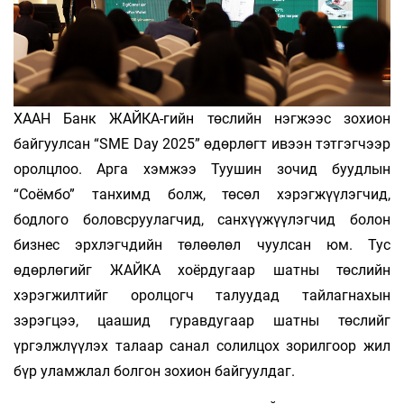
ХААН Банк ЖАЙКА-гийн төслийн нэгжээс зохион
байгуулсан “SME Day 2025” өдөрлөгт ивээн тэтгэгчээр
оролцлоо. Арга хэмжээ Туушин зочид буудлын
“Соёмбо” танхимд болж, төсөл хэрэгжүүлэгчид,
бодлого боловсруулагчид, санхүүжүүлэгчид болон
бизнес эрхлэгчдийн төлөөлөл чуулсан юм. Тус
өдөрлөгийг ЖАЙКА хоёрдугаар шатны төслийн
хэрэгжилтийг оролцогч талуудад тайлагнахын
зэрэгцээ, цаашид гуравдугаар шатны төслийг
үргэлжлүүлэх талаар санал солилцох зорилгоор жил
бүр уламжлал болгон зохион байгуулдаг.