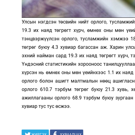
Олимп 2024
Улсын нэгдсэн төсвийн нийт орлого, тусламжи
19.3 их наяд төгрөгт хүрч, өмнөх оны мөн үеи
тэнцвэржүүлсэн орлого, тусламжийн хэмжээ 18
төгрөг буюу 4.3 хувиар багассан аж. Харин ул
эхний найман сард 19.3 их наяд төгрөгт хүрч, 
Үндэсний статистикийн хорооноос танилцууллаа.
хүрсэн нь өмнөх оны мөн үеийнхээс 1.1 их наяд
орлого болон ашигт малтмалын нөөц ашигласны
орлого 610.7 тэрбум төгрөг буюу 21.3 хувь, 
ажиллагааны орлого 68.9 тэрбум буюу зургаан 
хувиар тус тус өсжээ.
ЖИРГЭХ
ХУВААЛЦАХ