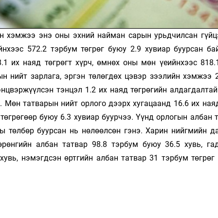
йн хэмжээ энэ оны эхний найман сарын урьдчилсан гүйц
йнхээс 572.2 тэрбум төгрөг буюу 2.9 хувиар буурсан ба
.1 их наяд төгрөгт хүрч, өмнөх оны мөн үеийнхээс 818.
сын нийт зарлага, эргэн төлөгдөх цэвэр зээлийн хэмжээ 
тэнцвэржүүлсэн тэнцэл 1.2 их наяд төгрөгийн алдагдалта
 Мөн татварын нийт орлого дээрх хугацаанд 16.6 их наяд
 төгрөгөөр буюу 6.3 хувиар буурчээ. Үүнд орлогын албан
 төлбөр буурсан нь нөлөөлсөн гэнэ. Харин нийгмийн д
хөрөнгийн албан татвар 98.8 тэрбум буюу 36.5 хувь, га
хувь, нэмэгдсэн өртгийн албан татвар 31 тэрбум төгрөг 