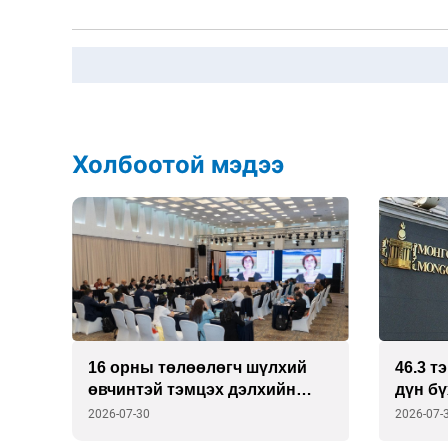
Холбоотой мэдээ
16 орны төлөөлөгч шүлхий
46.3 т
төр
өвчинтэй тэмцэх дэлхийн
дүн б
шинэ стратегийг хэлэлцэх нь
2026-07-30
2026-07-