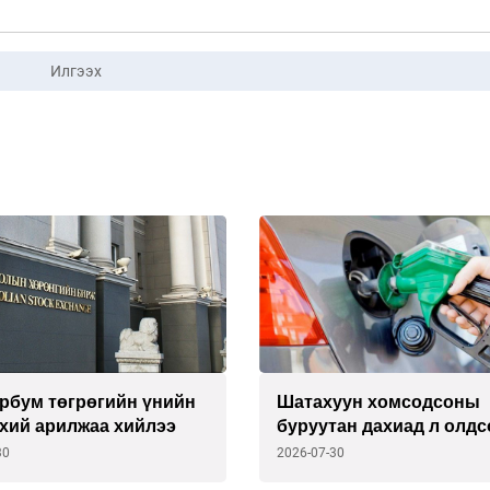
Илгээх
эрбум төгрөгийн үнийн
Шатахуун хомсодсоны
үхий арилжаа хийлээ
буруутан дахиад л олдс
30
2026-07-30