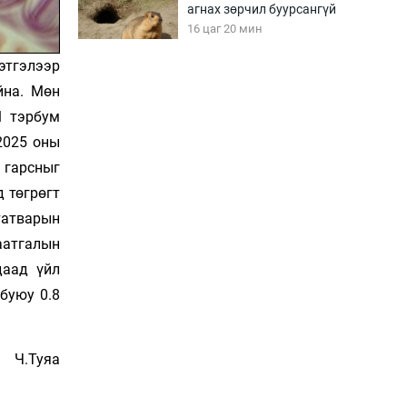
агнах зөрчил буурсангүй
16 цаг 20 мин
этгэлээр
Х.Улам-Өрнөх байр
йна. Мөн
урагшилж, долоод
1 тэрбум
жагсжээ
2025 оны
16 цаг 50 мин
й гарсныг
Ж.Лхагвабат өсвөр
 төгрөгт
үеийнхний ДАШТ-ийг
дэнсэлнэ
 татварын
17 цаг 20 мин
аатгалын
даад үйл
Иран тэсэж үлдсэн ч
буюу 0.8
удаан хугацаанд хүнд
үеийг туулна
17 цаг 50 мин
Ч.Туяа
Боловсролын зээлийн
сангаар гадаадад