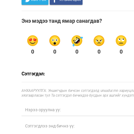
Энэ мэдээ танд ямар санагдав?
0
0
0
0
0
Сэтгэгдэл:
АНХААРУУЛГА: Уншигчдын бичсэн сэтгэгдэлд unuudur.mn хариуцла
хязгаарласан тул Та сэтгэгдэл бичихдээ бусдын эрх ашгийг хүндэтг