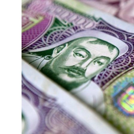
126-гийн НЭГ
Ертөнц
Спорт
Нийгэм
Бөх
Техник технологи
Сагсан бөмбөг
Шинжлэх ухаан
Хөлбөмбөг
Сонин хачин
Олимпын төрөл
Дэлхийн монгол
Тулааны спорт
Олимпын бус төр