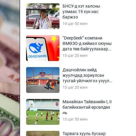
Урлагтай яриа
БНСУ-д хэт халсны
өрчил
улмаас 19 хүн нас
баржээ
энд-Эрхэм баян
14 цаг 50 мин
“DeepSeek” компани
ӨМӨЗО-д хиймэл оюуны
хүний үг
дата төв байгуулахаар
төлөвлөж байна
15 цаг 20 мин
Дашчойлин хийд
жуулчдад зориулсан
ага
Бусад
тусгай үйлчилгээ үзүүлж
эхэлжээ
15 цаг 20 мин
Фото
сурвалжлагч
Видео
Манайхан Тайванийн I, II
Инфографик
багийнхантай өрсөлдөх
нь
Санал асуулга
15 цаг 50 мин
Тарвага хууль бусаар