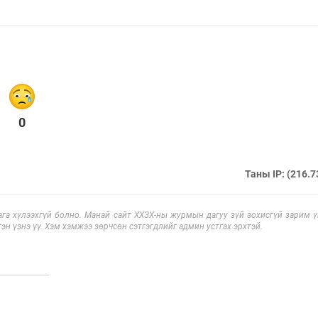
0
Таны IP: (216.7
га хүлээхгүй болно. Манай сайт ХХЗХ-ны журмын дагуу зүй зохисгүй зарим үг
эн үзнэ үү. Хэм хэмжээ зөрчсөн сэтгэгдлийг админ устгах эрхтэй.