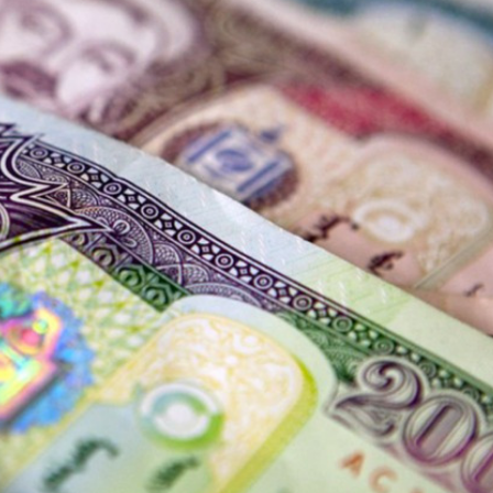
Ханш
Хэрэг з
Эрэлттэй мэдээ
Эрүүл м
Хууль ёс
Хүмүүс
Албаны 
Бусад
Life style
Ярилцл
Зөвлөгөө
Хоймор
Өнөөдрийн тухай
Уншигч-
өл