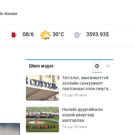
йн төлөө
08/6
30°C
3593.93
$
Соёл урлаг
Шинэ мэдээ
ой хөгжлийн зорилго -
Сонгодог урлаг
Тэтгэлэг, хөнгөлөлттэй
Ардын урлаг
зээлийн санхүүжилт
саатсанаас олон оюутан
Дүрслэх урлаг
төлбөрийн дарамтад
13 цаг 50 мин
Өв соёл
оров
таг
Кино урлаг
Налайх дүүргийнхэн
хошой аваргаар
 орчин
Цирк
шалгарлаа
ол
14 цаг 20 мин
Рок поп, хип хоп
энд