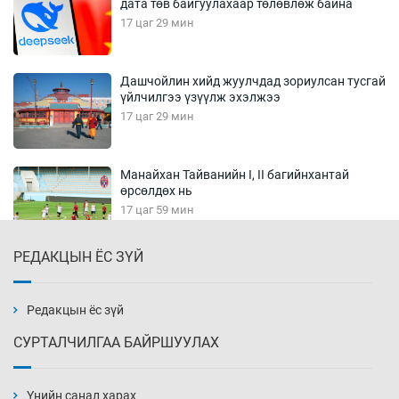
дата төв байгуулахаар төлөвлөж байна
17 цаг 29 мин
Дашчойлин хийд жуулчдад зориулсан тусгай
үйлчилгээ үзүүлж эхэлжээ
17 цаг 29 мин
Манайхан Тайванийн I, II багийнхантай
өрсөлдөх нь
17 цаг 59 мин
РЕДАКЦЫН ЁС ЗҮЙ
Тарвага хууль бусаар агнах зөрчил
буурсангүй
18 цаг 29 мин
Редакцын ёс зүй
СУРТАЛЧИЛГАА БАЙРШУУЛАХ
Х.Улам-Өрнөх байр урагшилж, долоод
жагсжээ
Үнийн санал харах
18 цаг 59 мин