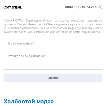
Сэтгэгдэл:
Таны IP: (216.73.216.39)
АНХААРУУЛГА: Уншигчдын бичсэн сэтгэгдэлд unuudur.mn хариуцлага
хүлээхгүй болно. Манай сайт ХХЗХ-ны журмын дагуу зүй зохисгүй зарим
үг, хэллэгийг хязгаарласан тул Та сэтгэгдэл бичихдээ бусдын эрх ашгийг
хүндэтгэн үзнэ үү. Хэм хэмжээ зөрчсөн сэтгэгдлийг админ устгах эрхтэй.
Илгээх
Холбоотой мэдээ