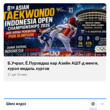
Б.Учрал, Ё.Пүрэвдаш нар Азийн АШТ-д мөнгө,
хүрэл медаль хүртэв
21 цаг 26 мин
Шинэ мэдээ