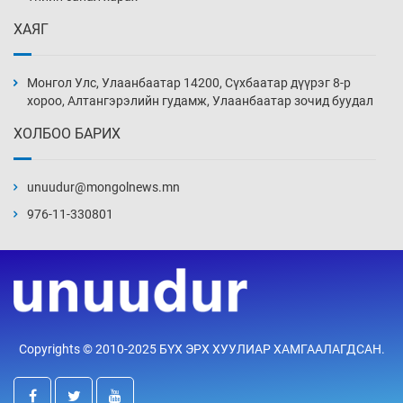
ХАЯГ
Ж.Лхагвабат өсвөр үеийнхний ДАШТ-ийг
дэнсэлнэ
Монгол Улс, Улаанбаатар 14200, Сүхбаатар дүүрэг 8-р
19 цаг 29 мин
хороо, Алтангэрэлийн гудамж, Улаанбаатар зочид буудал
ХОЛБОО БАРИХ
Иран тэсэж үлдсэн ч удаан хугацаанд хүнд
үеийг туулна
unuudur@mongolnews.mn
19 цаг 59 мин
976-11-330801
Боловсролын зээлийн сангаар гадаадад
суралцагчдын амьжиргааны зардлын
хэмжээг шинэчлэн тогтоох нь
20 цаг 29 мин
Монголын баг Абу Дабид медалийн хур
Copyrights © 2010-2025 БҮХ ЭРХ ХУУЛИАР ХАМГААЛАГДСАН.
буулгаж байна
20 цаг 59 мин