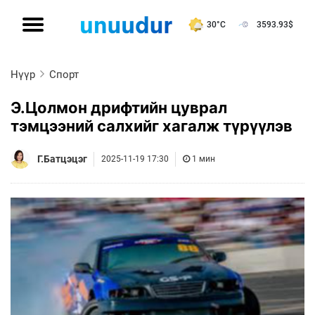
30°C
3593.93
$
Нүүр
Спорт
Э.Цолмон дрифтийн цуврал
тэмцээний салхийг хагалж түрүүлэв
Г.Батцэцэг
2025-11-19 17:30
1 мин