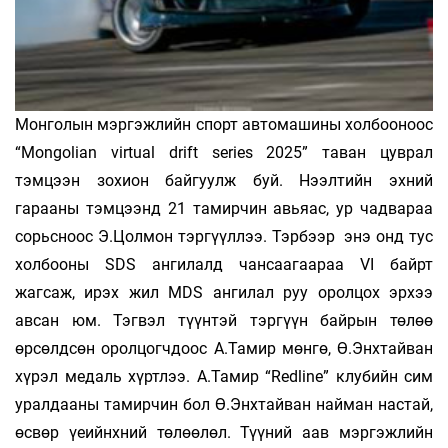
Монголын мэргэжлийн спорт автомашины холбооноос
“Mongolian virtual drift series 2025” таван цуврал
тэмцээн зохион байгуулж буй. Нээлтийн эхний
гарааны тэмцээнд 21 тамирчин авьяас, ур чадвараа
сорьсноос Э.Цолмон тэргүүллээ. Тэрбээр энэ онд тус
холбооны SDS ангилалд чансаагаараа VI байрт
жагсаж, ирэх жил MDS ангилал руу оролцох эрхээ
авсан юм. Тэгвэл түүнтэй тэргүүн байрын төлөө
өрсөлдсөн оролцогчдоос А.Тамир мөнгө, Ө.Энхтайван
хүрэл медаль хүртлээ. А.Тамир “Redline” клубийн сим
уралдааны тамирчин бол Ө.Энхтайван найман настай,
өсвөр үеийнхний төлөөлөл. Түүний аав мэргэжлийн