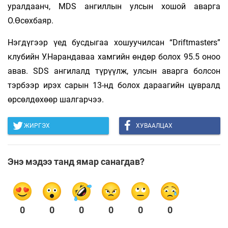
уралдаанч, MDS ангиллын улсын хошой аварга
О.Өсөхбаяр.
Нэгдүгээр үед бусдыгаа хошуучилсан “Driftmasters”
клубийн У.Нарандаваа хамгийн өндөр болох 95.5 оноо
авав. SDS ангилалд түрүүлж, улсын аварга болсон
тэрбээр ирэх сарын 13-нд болох дараагийн цувралд
өрсөлдөхөөр шалгарчээ.
ЖИРГЭХ
ХУВААЛЦАХ
Энэ мэдээ танд ямар санагдав?
0
0
0
0
0
0