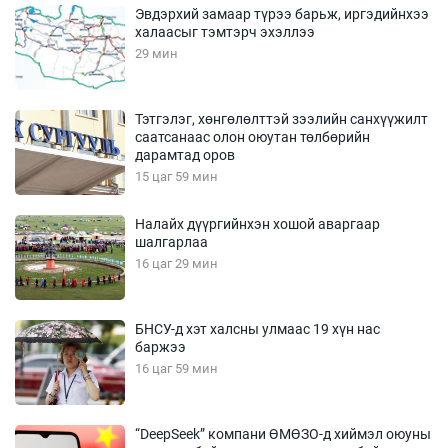
Эвдэрхий замаар түрээ барьж, иргэдийнхээ
халаасыг тэмтэрч эхэллээ
29 мин
Тэтгэлэг, хөнгөлөлттэй зээлийн санхүүжилт
саатсанаас олон оюутан төлбөрийн
дарамтад оров
15 цаг 59 мин
Налайх дүүргийнхэн хошой аваргаар
шалгарлаа
16 цаг 29 мин
БНСУ-д хэт халсны улмаас 19 хүн нас
баржээ
16 цаг 59 мин
“DeepSeek” компани ӨМӨЗО-д хиймэл оюуны