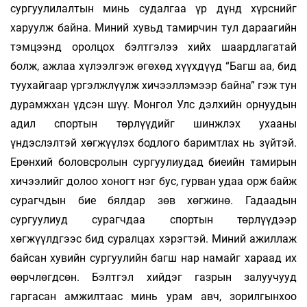
сургуулилалтын минь судалгаа үр дүнд хүрснийг
харуулж байна. Миний хувьд тамирчин тул дараагийн
тэмцээнд оролцох бэлтгэлээ хийх шаардлагатай
болж, ажлаа хүлээлгэж өгөхөд хүүхдүүд “Багш аа, бид
туухайгаар үргэлжлүүлж хичээллэмээр байна” гэж тун
дурамжхан үдсэн шүү. Монгол Улс дэлхийн орнуудын
адил спортын төрлүүдийг шинжлэх ухааны
үндэслэлтэй хөгжүүлэх бодлого баримтлах нь зүйтэй.
Ерөнхий боловсролын сургуулиудад биеийн тамирын
хичээлийг долоо хоногт нэг бус, гурван удаа орж байж
сурагчдын бие бялдар зөв хөгжинө. Гадаадын
сургуулиуд сурагчдаа спортын төрлүүдээр
хөгжүүлдгээс бид суралцах хэрэгтэй. Миний ажиллаж
байсан хувийн сургуулийн багш нар намайг хараад их
өөрчлөгдсөн. Бэлтгэл хийдэг газрын залуучууд
гаргасан амжилтаас минь урам авч, зорилгынхоо