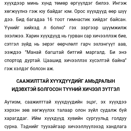
хүүхдээр минь хүнд төмөр өргүүлдэг билээ. Ингэж
хөгжүүлнэ гэж юу байдаг юм. Орос хүүхдүүд өөр шүү
дээ. Бид багадаа 16 тоот гимнастик хийдэг байсан.
Үүнийг хийхэд л болно” гэх зэргээр шүүмжилж
эхэлжээ. Харин хүүхдүүд нь гурван сар хичээллэж бие,
сэтгэл зүйд нь эерэг өөрчлөлт гарч эхлэнгүүт аав,
ээждээ “Манай багштай битгий маргалд. Би энэ
спортод дуртай. Цаашид хичээллэх хүсэлтэй байна”
гэж хэлдэг болсон аж.
СААЖИЛТТАЙ ХҮҮХДҮҮДИЙГ АМЬДРАЛЫН
ИДЭВХТЭЙ БОЛГОСОН ТҮҮНИЙ ХИЧЭЭЛ ЗҮТГЭЛ
Аутизм, саажилттай хүүхдүүдийн эцэг, эх хүүхдээ
хэрхэн зөв хөгжүүлэх талаар олон зүйл судалж буй
харагддаг. Ийм хүүхдүүд хувийн сургуульд голдуу
сурна. Тэднийг туухайгаар хичээллүүлэхэд хандлага