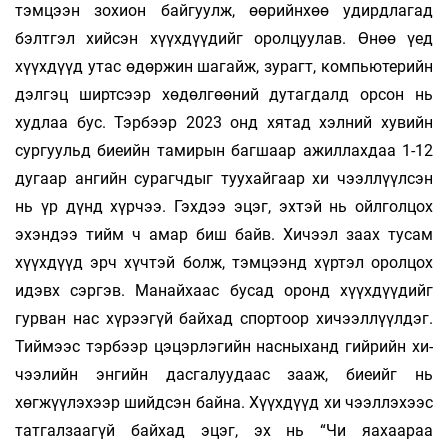
тэмцээн зохион байгуулж, өөрийнхөө удирдлагад
бэлтгэл хийсэн хүүхдүүдийг оролцуулав. Өнөө үед
хүүхдүүд утас өдөржин шагайж, зурагт, компьютерийн
дэлгэц ширтсээр хөдөлгөөний дутагдалд орсон нь
худлаа бус. Тэрбээр 2023 онд хятад хэлний хувийн
сургуульд биеийн тамирын багшаар ажиллахдаа 1-12
дугаар ангийн сурагчдыг туухайгаар хи­ чээллүүлсэн
нь үр дүнд хүрчээ. Гэхдээ эцэг, эхтэй нь ойлголцох
эхэндээ тийм ч амар биш байв. Хичээл заах тусам
хүүхдүүд эрч хүчтэй болж, тэмцээнд хүртэл оролцох
идэвх сэргэв. Манайхаас бусад оронд хүүхдүүдийг
гурван нас хүрээгүй байхад спортоор хичээллүүлдэг.
Тиймээс тэрбээр цэцэрлэгийн насныханд гийрийн хи­
чээлийн энгийн дасгалуудаас зааж, биеийг нь
хөгжүүлэхээр шийдсэн байна. Хүүхдүүд хи­ чээллэхээс
татгалзаагүй байхад эцэг, эх нь “Чи яахаараа