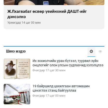
Монголын баг Абу Дабид медалийн хур
буулгаж байна
Уржигдар 12 цаг 30 мин
Шинэ мэдээ
Их зохиолчийн уран бүтээл, туурвил зүйн
онцлогийг олон улсын судлаачид хэлэлцлээ
Өчигдөр 17 цаг 30 мин
19 байршилд цахилгаан автомашин
цэнэглэх станц байгууллаа
Өчигдөр 17 цаг 00 мин