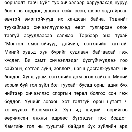
өөрчлөлт гарч буйг тус хичээлээр харуулахад нуруу,
бөөр нь өвддөг, давсаг сойлгосон, шээс задгайрсан
өвчтэй эмэгтэйчүүд их хандсан байна. Тэднийг
туухайгаар хичээллүүлэхэд өөрт тулгарсан олон
таагүй асуудлаасаа салжээ. Тэрбээр энэ тухай
“Монгол эмэгтэйчүүд дайчин, сэтгэлийн хаттай.
Миний хувьд хүн бүрийг судлаач байгаасай гэж
хүсдэг. Би хамт хичээллэдэг бүсгүйчүүддээ гоо
сайханч, сэтгэл зүйч, зөвлөгч, багш дасгалжуулагч нь
болдог. Хүнд урам, сэтгэлийн дэм өгөх сайхан. Миний
зорьж буй гол зүйл бол туухайг бусад орны адил бүх
нийтээр хичээллэх спортын төрөл болгох сон гэж
боддог. Үүнийг зөвхөн хот гэлтгүй орон нутагт ч
хөгжүүлэх боломжтой. Хүн ид шидийг өөрийгөө
өөрчилсөн анхны өдрөөс бүтээдэг гэж боддог.
Хамгийн гол нь тууштай байдал бүх зүйлийн ард