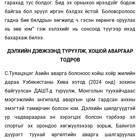
гарахад тус болдог. Бид эх орныхоо ирээдүйг бодож
байгаа бол эрүүл иргэн бэлдэх ёстой. Боловсролоос
гадна бие бялдрын хөгжилд ч гэсэн хөрөнгө оруулах
нь зөв юм” гэж хэлэхийг нь сонсоод түүгээр ихэд
бахархаж билээ.
ДЭЛХИЙН ДЭВЖЭЭНД ТҮРҮҮЛЖ, ХОШОЙ АВАРГААР
ТОДРОВ
С.Туяацэцэг Азийн аварга болсноос хойш хоёр жилийн
дараа Узбекистаны Хива хо­тод (2024 онд) зохион
байгуулсан ДАШТ-д түрүүлж, Монголын туухайчдаас
мэргэжлийн ангилалд аваргын цом гардсан анхны
эмэгтэй тамирчин болсон юм. Дэлхийн шилдгүүдтэй
ур чадвараараа эн зэрэгцэх болсон тэрбээр эл
спортыг эх орондоо хөгжүүлэхээр зорьж, Баянгол
дүүрэгт туухай өргөлтийн аварга шалгаруулах