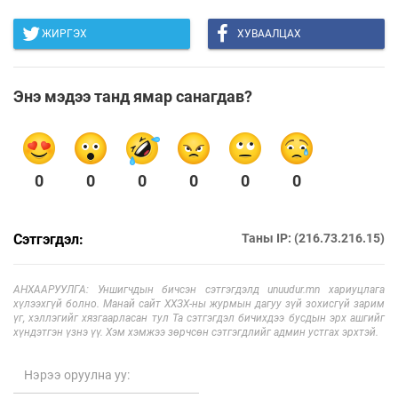
ЖИРГЭХ
ХУВААЛЦАХ
Энэ мэдээ танд ямар санагдав?
0
0
0
0
0
0
Сэтгэгдэл:
Таны IP: (216.73.216.15)
АНХААРУУЛГА: Уншигчдын бичсэн сэтгэгдэлд unuudur.mn хариуцлага
хүлээхгүй болно. Манай сайт ХХЗХ-ны журмын дагуу зүй зохисгүй зарим
үг, хэллэгийг хязгаарласан тул Та сэтгэгдэл бичихдээ бусдын эрх ашгийг
хүндэтгэн үзнэ үү. Хэм хэмжээ зөрчсөн сэтгэгдлийг админ устгах эрхтэй.