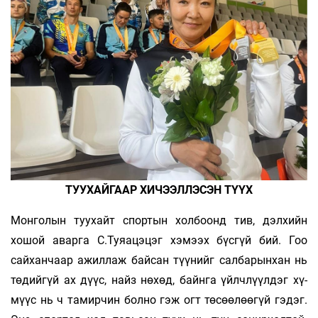
ТУУХАЙГААР ХИЧЭЭЛЛЭСЭН ТҮҮХ
Монголын туухайт спортын холбоонд тив, дэлхийн
хошой аварга С.Туяацэцэг хэмээх бүсгүй бий. Гоо
сайханчаар ажиллаж байсан түүнийг салбарынхан нь
төдийгүй ах дүүс, найз нөхөд, байнга үйлчлүүлдэг хү­
мүүс нь ч тамирчин болно гэж огт төсөөлөөгүй гэдэг.