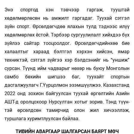
Энэ спортод хэн тэвчээр гаргаж, тууштай
хөдөлмөрлөсөн нь амжилт гаргадаг. Туухай сэтгэл
зүйн спорт. Өрсөлдөгчдөө ялахын тулд тэднээс илүү
хөдөлмөрлөх ёстой. Тэрбээр сургуулилалт хийхдээ бүх
зүйлээ сайтар тооцоолдог. Өрсөлдөгчдийнхөө бие
халаалтыг хараад бэлт­гэл хэрхэн хийсэн, ямар
техниктэй, сэтгэл зүйгээ хэр бэлдсэнийг нь “уншиж”
сурсан. Түүнд ийм чадварыг нөхөр нь буюу Монголын
самбо бөхийн шигшээ баг, туухайт спортын
дасгалжуулагч Г.Үүрцолмон эзэмшүүлжээ. Казахстанд
2022 онд зохион байгуулсан туухай өргөлтийн Азийн
АШТ-д оролцохоор Нурсултан хотыг зорив. Тэнд түүн­
тэй өрсөлдсөн тамирчид олон жил хи­чээллэж,
туршлага хуримтлуулсан байлаа.
ТИВИЙН АВАРГААР ШАЛГАРСАН БАЯРТ МӨЧ