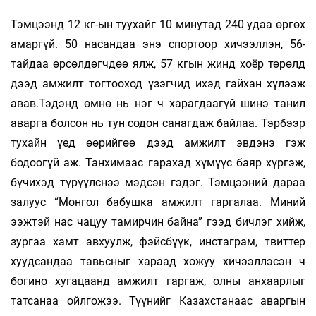
Тэмцээнд 12 кг-ын туухайг 10 минутад 240 удаа өргөх
амаргүй. 50 насандаа энэ спортоор хи­чээллэн, 56-
тайдаа өрсөлдөгчдөө ялж, 57 кгын жинд хоёр төрөлд
дээд амжилт тогтооход үзэгчид ихэд гайхан хүлээж
авав.Тэдэнд өмнө нь нэг ч харагдаагүй шинэ танил
аварга болсон нь тун содон санагдаж байлаа. Тэрбээр
тухайн үед өөрийгөө дээд амжилт эвдэнэ гэж
бодоогүй аж. Танхимаас гарахад хүмүүс баяр хүргэж,
бүчихэд түрүүлснээ мэдсэн гэдэг. Тэмцээний дараа
залуус “Монгол бабушка амжилт гаргалаа. Миний
ээжтэй нас чацуу тамирчин байна” гээд бичлэг хийж,
зургаа хамт авхуулж, фэйсбүүк, инстаграм, твиттер
хуудсандаа тавьсныг хараад хожуу хичээллэсэн ч
богино хугацаанд амжилт гаргаж, олны анхаарлыг
татсанаа ойлгожээ. Түүнийг Казахстанаас аваргын