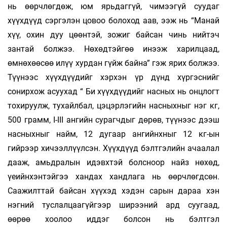
нь өөрчлөгдөж, юм ярьдаггүй, чимээгүй суудаг
хүүхдүүд сэргэлэн цовоо болоход аав, ээж нь “Манай
хүү, охин дуу цөөнтэй, зожиг байсан чинь нийтэч
зантай болжээ. Нөхөдтэйгөө инээж харилцаад,
өмнөхөөсөө илүү хурдан гүйж байна” гэж ярих болжээ.
Түүнээс хүүхдүүдийг хэрхэн үр дүнд хүргэснийг
сонирхож асуухад “ Би хүүхдүүдийг насных нь онцлогт
тохируулж, тухайлбал, цэцэрлэгийн насныхныг нэг кг,
500 грамм, I-III ангийн сурагчдыг дөрөв, түүнээс дээш
насныхныг найм, 12 дугаар ангийнхныг 12 кг-ын
гийрээр хичээллүүлсэн. Хүүхдүүд бэлтгэлийн ачаалал
дааж, амьдралын идэвхтэй болсноор найз нөхөд,
үеийнхэнтэйгээ хандах хандлага нь өөрчлөгдсөн.
Саажилттай байсан хүүхэд хэдэн сарын дараа хэн
нэгний туслалцаагүйгээр ширээний ард суугаад,
өөрөө хоолоо иддэг болсон нь бэлтгэл