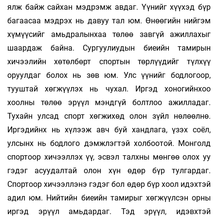
ялж байж сайхан мэдрэмж авдаг. Үүнийг хүүхэд бүр
багаасаа мэдрэх нь давуу тал юм. Өнөөгийн нийгэм
хүмүүсийг амьдралынхаа төлөө завгүй ажиллахыг
шаардаж байна. Сургуулиудын биеийн тамирын
хичээлийн хөтөлбөрт спор­тын төрлүүдийг түлхүү
оруулдаг болох нь зөв юм. Улс үүнийг бодлогоор,
тууштай хөгжүүлэх нь чухал. Иргэд хоногийнхоо
хоолны төлөө эрүүл мэндгүй болтлоо ажилладаг.
Тухайн улсад спорт хөгжихөд олон зүйл нөлөөлнө.
Иргэдийнх нь хүлээж авч буй хандлага, үзэх соёл,
улсынх нь бодлого дэмж­лэгтэй холбоотой. Монголд
спортоор хичээллэх үү, эсвэл талхны мөнгөө олох уу
гэдэг асуудалтай олон хүн өдөр бүр тулгардаг.
Спортоор хичээллэнэ гэдэг бол өдөр бүр хоол идэхтэй
адил юм. Нийтийн биеийн тамирыг хөгжүүлсэн орны
иргэд эрүүл амьдардаг. Тэд эрүүл, идэвхтэй