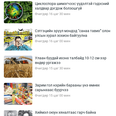
Циклоспора шимэгчээс үүдэлтэй гэдэсний
халдвар дэгдэж болзошгүй
Өчигдөр 16 цаг 30 мин
Сэтгэцийн эрүүл мэндэд “санаа тавих” олон
улсын хурал зохион байгуулна
Өчигдөр 16 цаг 00 мин
Улаан буудай ихэнх талбайд 10-12 см-ээр
өндөр ургажээ
Өчигдөр 15 цаг 30 мин
Зарим гол нэрийн барааны үнэ өмнөх
сарынхаас буурчээ
Өчигдөр 15 цаг 00 мин
Хиймэл оюун хяналтаас гарч байна