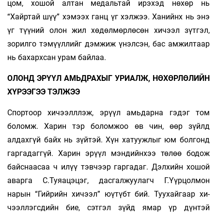
цом, хошой алтан медальтай ирэхэд нөхөр нь
“Хайртай шүү” хэмээх ганц үг хэлжээ. Ханийнх нь энэ
үг түүний олон жил хөдөлмөрлөсөн хичээл зүтгэл,
зорилго тэмүүллийг дэмжиж үнэлсэн, бас ам­жилтаар
нь бахархсан урам байлаа.
ОЛОНД ЭРҮҮЛ АМЬДРАХЫГ УРИАЛЖ, НӨХӨРЛӨЛИЙН
ХҮРЭЭГЭЭ ТЭЛЖЭЭ
Спортоор хичээлллэж, эрүүл амьдарна гэдэг том
боломж. Харин тэр боломжоо өв­ чин, өөр зүйлд
алдахгүй байх нь зүйтэй. Хүн ха­туужлыг юм болгонд
гаргадаггүй. Харин эрүүл мэндийнхээ төлөө бодож
байснаасаа ч илүү тэвчээр гаргадаг. Дэлхийн хошой
аварга С.Туяацэцэг, дасгалжуулагч Г.Үүрцолмон
нарын “Гийрийн хичээл” юүтүбт бий. Туухайгаар хи­
чээллэгсдийн бие, сэтгэл зүйд ямар үр дүнтэй