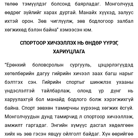
төлөө тэмүүлдэг болсонд баярладаг. Монголчууд
өөдрөг зүйлийг харах дуртай. Манайх хүүхэд, залуус
ихтэй орон. Зөв чиглүүлж, зөв бодлогоор залбал
хөгжихөд бэлэн байна” хэмээсэн юм.
СПОРТООР ХИЧЭЭЛЛЭХ НЬ ӨНДӨР ҮҮРЭГ,
ХАРИУЦЛАГА
“Ерөнхий боловсролын сургууль, цэцэрлэгүүдэд
хөтөлбөрийн дагуу гийрийн хичээл заах багш нарыг
бэлтгэх сэн. Гийрийн спортыг шинжлэх ухааны
үндэслэлтэй тайлбарлаж, олонд үр дүнг нь
харуулахгүй бол манайд бодлого болж хэрэгжихгүй
байна. Спорт зөвхөн тамирчны хүрээнд хөгжих ёсгүй.
Монголчуудын дунд тамирчид л спортоор хичээллэж,
амжилт гаргадаг. Энгийн хүмүүс дасгал хөдөлгөөн
хийх нь зөв гэсэн явцуу ойлголт байдаг. Хүн өөрийгөө