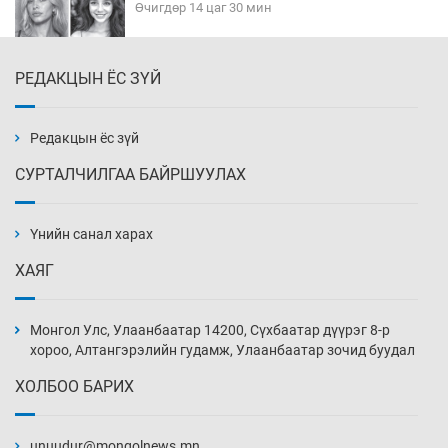
Өчигдөр 14 цаг 30 мин
РЕДАКЦЫН ЁС ЗҮЙ
Эмэгтэйчүүд Бээжин, эрэгтэйчүүд Японд
бэлтгэл базаахаар хилийн дээс алхлаа
Өчигдөр 14 цаг 00 мин
Редакцын ёс зүй
СУРТАЛЧИЛГАА БАЙРШУУЛАХ
АНУ-ын Цэргийн кибер командлалаын
ажилтнууд амиа хорлох явдал эрс
нэмэгджээ
Үнийн санал харах
Өчигдөр 13 цаг 52 мин
ХАЯГ
Монголын шигшээ Хонконгийн багийг ялж,
эхний хожлоо авлаа
Монгол Улс, Улаанбаатар 14200, Сүхбаатар дүүрэг 8-р
Өчигдөр 13 цаг 30 мин
хороо, Алтангэрэлийн гудамж, Улаанбаатар зочид буудал
ХОЛБОО БАРИХ
Техникийн өндөр үзүүлэлттэй агаарын хөлөг
худалдан авах хүсэлтээ уламжлав
unuudur@mongolnews.mn
Өчигдөр 13 цаг 00 мин