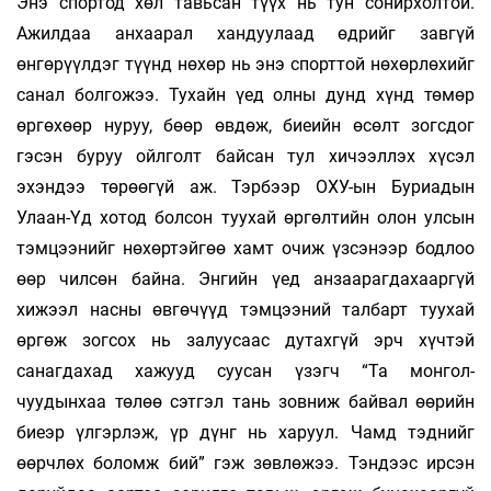
Энэ спортод хөл тавьсан түүх нь тун сонирхолтой.
Ажилдаа анхаарал хандуулаад өдрийг завгүй
өнгөрүүлдэг түүнд нөхөр нь энэ спорт­той нөхөрлөхийг
санал болгожээ. Тухайн үед олны дунд хүнд төмөр
өргөхөөр нуруу, бөөр өвдөж, биеийн өсөлт зогсдог
гэсэн буруу ойлголт байсан тул хичээллэх хүсэл
эхэндээ төрөөгүй аж. Тэрбээр ОХУ-ын Буриадын
Улаан-Үд хотод болсон туухай өргөлтийн олон улсын
тэмцээнийг нөхөр­тэйгөө хамт очиж үзсэнээр бодлоо
өөр­ чилсөн байна. Энгийн үед анзаарагдахааргүй
хижээл насны өвгөчүүд тэмцээний талбарт туухай
өргөж зогсох нь залуусаас дутахгүй эрч хүчтэй
санагдахад хажууд суусан үзэгч “Та монгол­
чуудынхаа төлөө сэтгэл тань зовниж байвал өөрийн
биеэр үлгэрлэж, үр дүнг нь харуул. Чамд тэднийг
өөрчлөх боломж бий” гэж зөвлөжээ. Тэндээс ирсэн