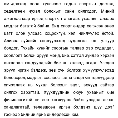
амьдрахад хоол хүнснээс гадна спортын дасгал,
хөдөлгөөн чухал болохыг сайн ойлгодог. Миний
ажигласнаар иргэд спортын анагаах ухааны талаарх
мэдлэг багатай байна. Бид спорт өндөр хөгжсөн өнөө
цагт олон улсаас хоцрохгүй, хөл нийлүүлэх ёстой.
Аливаа зүйлийг хөгжүүлэхэд судалгаа гол тулгуур
болдог. Тухайн хүнийг спортын талаар хэр судалдаг,
хооллолт болон эрүүл мэнд, бие, сэтгэл зүйдээ хэрхэн
анхаарал хандуулдгийг бие нь хэлээд өгдөг. Улсдаа
эрүүл иргэн бэлдэж, зөв хүн болгож хүмүүжүүлэхэд
боловсрол, мэдлэг, соёлоос гадна спортын төрлүүдээр
хичээллэх нь чухал болохыг эцэг, эхчүүд сайтар
ойлгох хэрэгтэй. Хүүхдүүдийн оюун ухааныг бие
физиологитой нь зөв хөгжүүлж байж улсдаа эерэг
хандлагатай, төлөвшсөн иргэн бэлдэнэ шүү дээ”
гэснээр бидний яриа өндөрлөсөн юм.