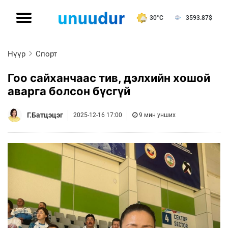
30°C
3593.87
$
Нүүр
Спорт
Гоо сайханчаас тив, дэлхийн хошой
аварга болсон бүсгүй
Г.Батцэцэг
2025-12-16 17:00
9 мин унших