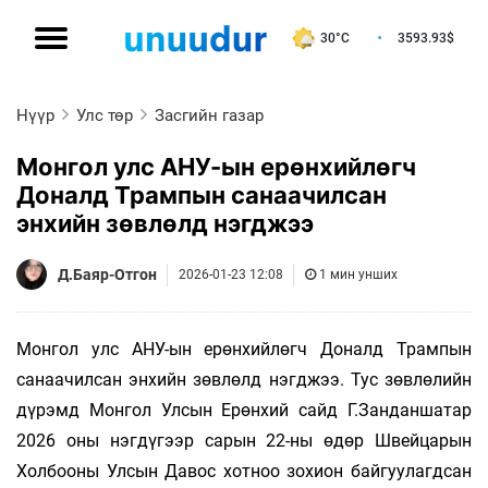
30°C
3593.93
$
Нүүр
Улс төр
Засгийн газар
Монгол улс АНУ-ын ерөнхийлөгч
Доналд Трампын санаачилсан
энхийн зөвлөлд нэгджээ
Д.Баяр-Отгон
2026-01-23 12:08
1 мин унших
Монгол улс АНУ-ын ерөнхийлөгч Доналд Трампын
санаачилсан энхийн зөвлөлд нэгджээ. Тус зөвлөлийн
дүрэмд Монгол Улсын Ерөнхий сайд Г.Занданшатар
2026 оны нэгдүгээр сарын 22-ны өдөр Швейцарын
Холбооны Улсын Давос хотноо зохион байгуулагдсан