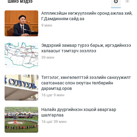
Шинэ мэдээ
Аппликэйшн хөгжүүлэхийн оронд ажлаа хий,
Г.Дамдинням сайд аа
9 мин
Эвдэрхий замаар түрээ барьж, иргэдийнхээ
халаасыг тэмтэрч эхэллээ
39 мин
Тэтгэлэг, хөнгөлөлттэй зээлийн санхүүжилт
саатсанаас олон оюутан төлбөрийн
дарамтад оров
16 цаг 9 мин
Налайх дүүргийнхэн хошой аваргаар
шалгарлаа
16 цаг 39 мин