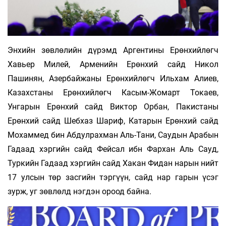
Энхийн зөвлөлийн дүрэмд Аргентины Ерөнхийлөгч
Хавьер Милей, Арменийн Ерөнхий сайд Никол
Пашинян, Азербайжаны Ерөнхийлөгч Ильхам Алиев,
Казахстаны Ерөнхийлөгч Касым-Жомарт Токаев,
Унгарын Ерөнхий сайд Виктор Орбан, Пакистаны
Ерөнхий сайд Шебхаз Шариф, Катарын Ерөнхий сайд
Мохаммед бин Абдулрахман Аль-Тани, Саудын Арабын
Гадаад хэргийн сайд Фейсал ибн Фархан Аль Сауд,
Туркийн Гадаад хэргийн сайд Хакан Фидан нарын нийт
17 улсын төр засгийн тэргүүн, сайд нар гарын үсэг
зурж, уг зөвлөлд нэгдэн ороод байна.