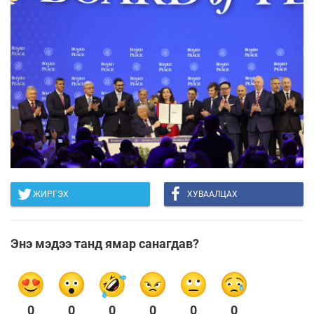
ЖИРГЭХ
ХУВААЛЦАХ
Энэ мэдээ танд ямар санагдав?
0
0
0
0
0
0