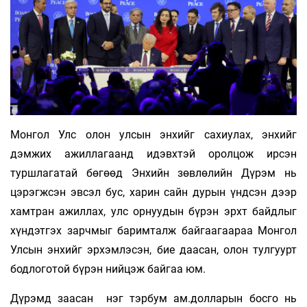
Монгол Улс олон улсын энхийг сахиулах, энхийг
дэмжих ажиллагаанд идэвхтэй оролцож ирсэн
туршлагатай бөгөөд Энхийн зөвлөлийн Дүрэм нь
цэрэгжсэн эвсэл бус, харин сайн дурын үндсэн дээр
хамтран ажиллах, улс орнуудын бүрэн эрхт байдлыг
хүндэтгэх зарчмыг баримталж байгаагаараа Монгол
Улсын энхийг эрхэмлэсэн, бие даасан, олон тулгуурт
бодлоготой бүрэн нийцэж байгаа юм.
Дүрэмд заасан нэг тэрбум ам.долларын босго нь