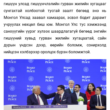
гишүүн улсад гишүүнчлэлийн гурван жилийн хугацааг
сунгахтай холбоотой тусгай заалт бөгөөд энэ нь
Монгол Улсад заавал хамаарах, эсвэл бодит дарамт
учруулах нөхцөл биш юм. Монгол Улс тус хэмжээнд
санхүүгийн үүрэг хүлээх шаардлагагүй бөгөөд энгийн
гишүүний хувьд гурван жилийн хугацаатай, сайн
дурын үндсэн дээр, өөрийн боломж, сонирхолд
нийцсэн хэлбэрээр оролцох бүрэн боломжтой.