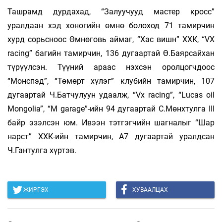
Ташрамд дурдахад, “Залуучууд мастер кросс”
уралдаан хэд хоногийн өмнө болоход 71 тамирчин
хурд сорьсноос Өмнөговь аймаг, “Хас вишн” ХХК, “VX
racing” багийн тамирчин, 136 дугаартай Ө.Баярсайхан
түрүүлсэн. Түүний араас нэхсэн оролцогчдоос
“Монспэд”, “Төмөрт хүлэг” клубийн тамирчин, 107
дугаартай Ч.Батчулуун удаалж, “Vx racing”, “Lucas oil
Mongolia”, “M garage”-ийн 94 дугаартай С.Мөнхтулга III
байр эзэлсэн юм. Ивээн тэтгэгчийн шагналыг “Шар
нарст” ХХК-ийн тамирчин, А7 дугаартай уралдсан
Ч.Гантулга хүртэв.
ЖИРГЭХ
ХУВААЛЦАХ