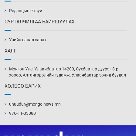
18 цаг 24 мин
Редакцын ёс зүй
СУРТАЛЧИЛГАА БАЙРШУУЛАХ
“Халзан бүрэгтэй” төслийн
байгууламжуудыг албадан буулгах
захирамж гаргажээ
Үнийн санал харах
18 цаг 54 мин
ХАЯГ
Бэлчээрийн ургамлын гарц нийт нутгийн 55
хувьд сайн байна
Монгол Улс, Улаанбаатар 14200, Сүхбаатар дүүрэг 8-р
19 цаг 24 мин
хороо, Алтангэрэлийн гудамж, Улаанбаатар зочид буудал
ХОЛБОО БАРИХ
Хэн, хаашаа, хэдээр
19 цаг 54 мин
unuudur@mongolnews.mn
976-11-330801
Вашингтон мужийн Спокейн хотод дэгдсэн
түймэр 3200 орчим га талбай хамарчээ
20 цаг 24 мин