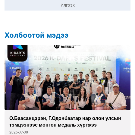
Илгээх
Холбоотой мэдээ
улсын
Дэлхийн чансаанд манайхаас 20 тамирч
багтав
2026-07-30