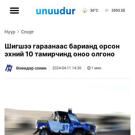
30°C
3593.5
$
Нүүр
Спорт
Шигшээ гараанаас барианд орсон
эхний 10 тамирчинд оноо олгоно
Өнөөдөр сонин
2024-04-11 14:30
1 мин