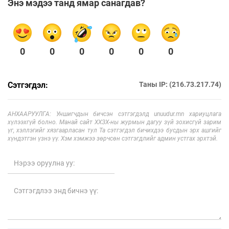
Энэ мэдээ танд ямар санагдав?
0
0
0
0
0
0
Сэтгэгдэл:
Таны IP: (216.73.217.74)
АНХААРУУЛГА: Уншигчдын бичсэн сэтгэгдэлд unuudur.mn хариуцлага
хүлээхгүй болно. Манай сайт ХХЗХ-ны журмын дагуу зүй зохисгүй зарим
үг, хэллэгийг хязгаарласан тул Та сэтгэгдэл бичихдээ бусдын эрх ашгийг
хүндэтгэн үзнэ үү. Хэм хэмжээ зөрчсөн сэтгэгдлийг админ устгах эрхтэй.