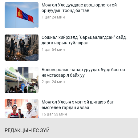
Монгол Улс дундаас дээш орлоготой
орнуудын тоонд багтав
1 цаг 24 мин
Сошиал хийрхэлд “барьцаалагдсан” сайд,
дарга нарын туйлшрал
1 цаг 54 мин
Боловсролын чанар уруудах бүрд босгоо
намсгасаар л байх уу
2 цаг 24 мин
Монгол Улсын эмэгтэй шигшээ баг
өмсгөлөө гардан авлаа
16 цаг 53 мин
РЕДАКЦЫН ЁС ЗҮЙ
К.Роналдугийн хуримд хэн уригдав