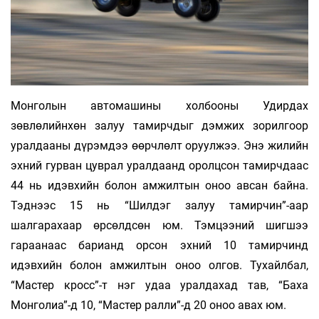
Монголын автомашины холбооны Удирдах
зөвлөлийнхөн залуу тамирчдыг дэмжих зорилгоор
уралдааны дүрэмдээ өөрчлөлт оруулжээ. Энэ жилийн
эхний гурван цуврал уралдаанд оролцсон тамирчдаас
44 нь идэвхийн болон амжилтын оноо авсан байна.
Тэднээс 15 нь “Шилдэг залуу тамирчин”-аар
шалгарахаар өрсөлдсөн юм. Тэмцээний шигшээ
гараанаас барианд орсон эхний 10 тамирчинд
идэвхийн болон амжилтын оноо олгов. Тухайлбал,
“Мастер кросс”-т нэг удаа уралдахад тав, “Баха
Монголиа”-д 10, “Мастер ралли”-д 20 оноо авах юм.