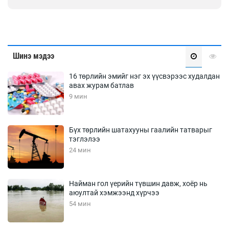
Шинэ мэдээ
16 төрлийн эмийг нэг эх үүсвэрээс худалдан
авах журам батлав
9 мин
Бүх төрлийн шатахууны гаалийн татварыг
тэглэлээ
24 мин
Найман гол үерийн түвшин давж, хоёр нь
аюултай хэмжээнд хүрчээ
54 мин