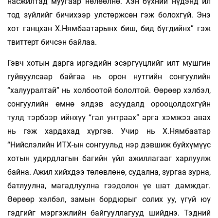
насжилтад муугаар нөлөөлнө. Хэн бүхний нүдэнд ил
тод зүйлийг бичихээр улстөржсөн гэж болохгүй. Энэ
хот ганцхан Х.Нямбаатарынх биш, бид бүгдийнх” гэж
твиттерт бичсэн байлаа.
Гэвч хотын дарга иргэдийн эсэргүүцлийг илт мушгин
гуйвуулсаар байгаа нь орон нутгийн сонгуулийн
“халууралтай” нь холбоотой бололтой. Өөрөөр хэлбэл,
сонгуулийн өмнө элдэв асуудалд орооцолдохгүйн
тулд тэрбээр ийнхүү “гал унтраах” арга хэмжээ авах
нь гэж хардахад хүргэв. Учир нь Х.Нямбаатар
“Нийслэлийн ИТХ-ын сонгуульд нэр дэвшиж буйхүмүүс
хотын удирдлагын багийн үйл ажиллагааг харлуулж
байна. Ажил хийхдээ төлөвлөнө, судална, зургаа зурна,
батлуулна, магадлуулна гээдолон үе шат дамждаг.
Өөрөөр хэлбэл, замын бордюрыг солих уу, үгүй юү
гэдгийг мэргэжлийн байгууллагууд шийднэ. Тэдний