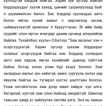
хүлээцтэй хандаж байгаа. Харин зүв зүгээр байсан
бордюруудыг хуулж хаяад, шинийг суурилуулаад буйг
л шүүмжилсэн билээ. Бас бордюр хуулахдаа авто
болон явган хүний замыг ч эвдчихээд засаж,
сайжруулахгүй орхисныг л буруутгасан. Яг ийм байр
суурийг олон иргэн өчигдөр цахим орчинд илэрхийлж
байлаа. Тухайлбал, хуульч О.Батхүү “Зам засахыг хэн ч
эсэргүүцээгүй. Харин зүгээр шахам бордюрыг
солихыг эсэргүүцэж байгаа юм. Бордюр солихдоо
авто зам эвдэж, явган хүнийхийг давхар сүйтгэж
байна. Хотод алхах улам бүр хэцүү боллоо. Зам
засварын ажлыг зун хийхгүй, ажил, сургууль эхлэх үед
явуулж байгаа нь түгжрэл үүсгэх шалтгаан болсон.
Ухаж онгойлгосон зам дээр ажил хийдэг хүн алга.
Хагархай, нүхтэй зам олон байхад нөхдөггүй. Шинээр
тавьсан замд ус зайлуулах систем алга. Энэ нь замын