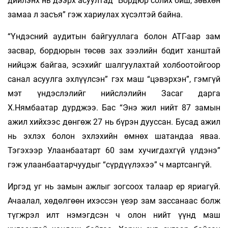
дийлэнх нь дээрх асуултад “Бордюр солих биш, зөвхөн
замаа л засъя” гэж хариулах хүсэлтэй байна.
“Үндэсний аудитын байгууллага болон АТГ-аар зам
засвар, бордюрын төсөв зах зээлийн бодит ханштай
нийцэж байгаа, эсэхийг шалгуулахтай холбоотойгоор
санал асуулга эхлүүлсэн” гэх маш “цэвэрхэн”, гэмгүй
мэт үндэслэлийг нийслэлийн Засаг дарга
Х.Нямбаатар дурджээ. Бас “Энэ жил нийт 87 замын
ажил хийхээс дөнгөж 27 нь бүрэн дууссан. Бусад ажил
нь эхлэх болон эхлэхийн өмнөх шатандаа яваа.
Тэгэхээр Улаанбаатарт 60 зам хучигдахгүй үлдэнэ”
гэж улаанбаатарчуудыг “сүрдүүлэхээ” ч мартсангүй.
Иргэд уг нь замын ажлыг зогсоох талаар ер яриагүй.
Ачаалал, хөдөлгөөн ихэссэн үеэр зам зассанаас болж
түгжрэл илт нэмэгдсэн ч олон нийт үүнд маш