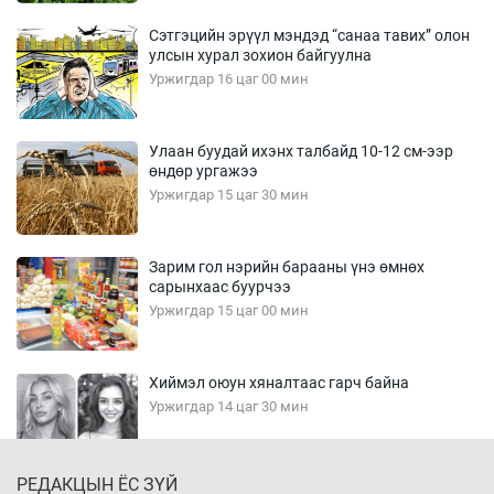
Сэтгэцийн эрүүл мэндэд “санаа тавих” олон
улсын хурал зохион байгуулна
Уржигдар 16 цаг 00 мин
Улаан буудай ихэнх талбайд 10-12 см-ээр
өндөр ургажээ
Уржигдар 15 цаг 30 мин
Зарим гол нэрийн барааны үнэ өмнөх
сарынхаас буурчээ
Уржигдар 15 цаг 00 мин
Хиймэл оюун хяналтаас гарч байна
Уржигдар 14 цаг 30 мин
РЕДАКЦЫН ЁС ЗҮЙ