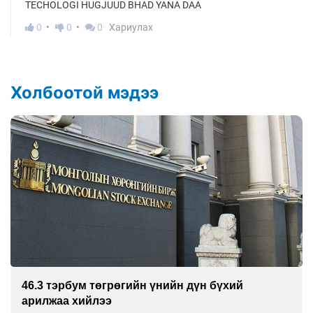
TECHOLOGI HUGJUUD BHAD YANA DAA
0
0
0
Хариулах
Холбоотой мэдээ
46.3 тэрбум төгрөгийн үнийн дүн бүхий
арилжаа хийлээ