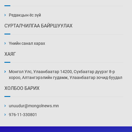
Эмэгтэйчүүд Бээжин, эрэгтэйчүүд Японд
бэлтгэл базаахаар хилийн дээс алхлаа
Уржигдар 14 цаг 00 мин
Редакцын ёс зүй
СУРТАЛЧИЛГАА БАЙРШУУЛАХ
АНУ-ын Цэргийн кибер командлалаын
ажилтнууд амиа хорлох явдал эрс
нэмэгджээ
Үнийн санал харах
Уржигдар 13 цаг 52 мин
ХАЯГ
Монголын шигшээ Хонконгийн багийг ялж,
эхний хожлоо авлаа
Монгол Улс, Улаанбаатар 14200, Сүхбаатар дүүрэг 8-р
Уржигдар 13 цаг 30 мин
хороо, Алтангэрэлийн гудамж, Улаанбаатар зочид буудал
ХОЛБОО БАРИХ
Техникийн өндөр үзүүлэлттэй агаарын хөлөг
худалдан авах хүсэлтээ уламжлав
unuudur@mongolnews.mn
Уржигдар 13 цаг 00 мин
976-11-330801
“Шатахууны бус, бодлогын хомсдол
нүүрлээд байна”