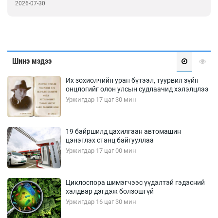
2026-07-30
Шинэ мэдээ
Их зохиолчийн уран бүтээл, туурвил зүйн
онцлогийг олон улсын судлаачид хэлэлцлээ
Уржигдар 17 цаг 30 мин
19 байршилд цахилгаан автомашин
цэнэглэх станц байгууллаа
Уржигдар 17 цаг 00 мин
Циклоспора шимэгчээс үүдэлтэй гэдэсний
халдвар дэгдэж болзошгүй
Уржигдар 16 цаг 30 мин