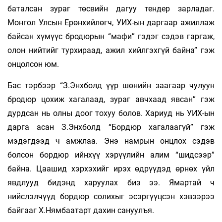
баталсан зураг төсвийн дагуу тендер зарладаг.
Монгол Улсын Ерөнхийлөгч, УИХ-ын даргаар ажиллаж
байсан хүмүүс бродюрын “мафи” гэдэг сэдэв гаргаж,
олон нийтийг турхираад, ажил хийлгэхгүй байна” гэж
онцолсон юм.
Бас тэрбээр “З.Энхболд үүр шөнийн заагаар чулуун
бродюр цохиж хагалаад, зураг авчхаад явсан” гэж
дурдсан нь олны доог тохуу болов. Хариуд нь УИХ-ын
дарга асан З.Энхболд “Бордюр хагалаагүй” гэж
мэдэгдээд ч амжлаа. Энэ намрын онцлох сэдэв
болсон бордюр ийнхүү хэрүүлийн алим “шидсээр”
байна. Цаашид хэрхэхийг ирэх өдрүүдэд өрнөх үйл
явдлууд бидэнд харуулах биз ээ. Ямартай ч
нийслэлчүүд бордюр солихыг эсэргүүцсэн хэвээрээ
байгааг Х.Нямбаатарт дахин сануулъя.