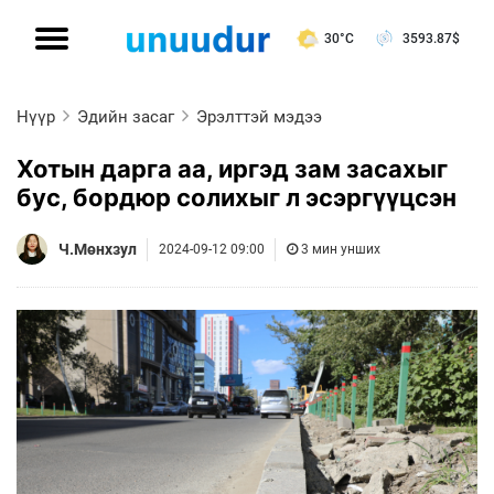
30°C
3593.87
$
Нүүр
Эдийн засаг
Эрэлттэй мэдээ
Хотын дарга аа, иргэд зам засахыг
бус, бордюр солихыг л эсэргүүцсэн
Ч.Мөнхзул
2024-09-12 09:00
3 мин унших