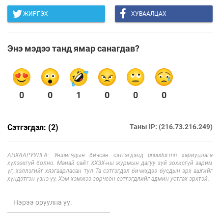
ЖИРГЭХ
ХУВААЛЦАХ
Энэ мэдээ танд ямар санагдав?
0
0
1
0
0
0
Сэтгэгдэл: (2)
Таны IP: (216.73.216.249)
АНХААРУУЛГА: Уншигчдын бичсэн сэтгэгдэлд unuudur.mn хариуцлага
хүлээхгүй болно. Манай сайт ХХЗХ-ны журмын дагуу зүй зохисгүй зарим
үг, хэллэгийг хязгаарласан тул Та сэтгэгдэл бичихдээ бусдын эрх ашгийг
хүндэтгэн үзнэ үү. Хэм хэмжээ зөрчсөн сэтгэгдлийг админ устгах эрхтэй.