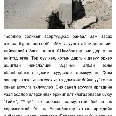
“Бордюр солихыг эсэргүүцээд байвал зам засах
ажлаа бүрэн зогсооё”. Ийм агуулгатай мэдээллийг
нийслэлийн Засаг дарга Х.Нямбаатар өчигдөр олон
нийтэд өгөв. Тэр бүү хэл, хотын даргын давуу эрхээ
ашиглан нийслэлийн ЗДТГ-ын албан ёсны
ulaanbaatar.mn цахим хуудсаар дамжуулан “Зам
засварын ажлыг зогсоохыг та дэмжиж байна уу” гэсэн
санал асуулга эхлүүллээ. Энэ санал асуулга иргэдийн
үзэл бодлоо илэрхийлэх эрхийг илт хязгаарласан буюу
“Тийм”, “Үгүй” гэх хоёрхон хариулттай байгаа нь
харамсалтай. Уг нь Улаанбаатар хотын иргэдийн