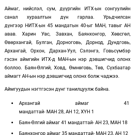
Аймаг, нийслэл, сум, дүүргийн ИТХ-ын сонгуулийн
санал хураалтын дүн гарлаа. Урьдчилсан
дүнгээр НИТХ-ын 45 мандатын 40-ыг МАН, тавыг АН
авав. Харин Увс, Завхан, Баянхонгор, Хөвсгөл,
Өвөрхангай, Булган, Дорноговь, Дорнод, Дундговь,
Архангай, Орхон, Дархан-Уул, Сэлэнгэ, Говьсүмбэр
гэсэн аймгийн ИТХ-д МАН-ын нэр дэвшигчид олонх
боллоо. Баян-Өлгий, Ховд, Өмнөговь, Төв, Сүхбаатар
аймагт АН-ын нэр дэвшигчид олонх болж чаджээ.
Аймгуудын нэгтгэсэн дүнг танилцуулж байна.
Архангай аймаг 41
мандаттай- МАН 28, АН 12, ХҮН 1
Баян-Өлгий аймаг 41 мандаттай- АН 23, МАН 18
Баянхонгор аймаг 35 мандаттай- МАН 23, АН 12