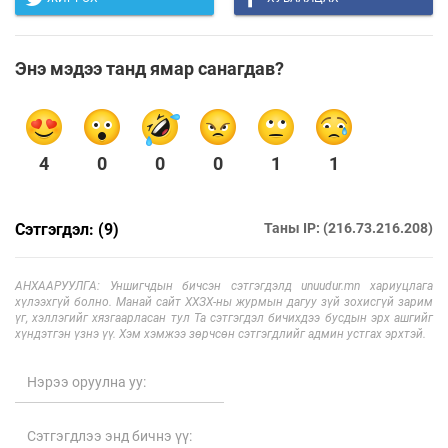
Энэ мэдээ танд ямар санагдав?
4
0
0
0
1
1
Сэтгэгдэл: (9)
Таны IP: (216.73.216.208)
АНХААРУУЛГА: Уншигчдын бичсэн сэтгэгдэлд unuudur.mn хариуцлага
хүлээхгүй болно. Манай сайт ХХЗХ-ны журмын дагуу зүй зохисгүй зарим
үг, хэллэгийг хязгаарласан тул Та сэтгэгдэл бичихдээ бусдын эрх ашгийг
хүндэтгэн үзнэ үү. Хэм хэмжээ зөрчсөн сэтгэгдлийг админ устгах эрхтэй.