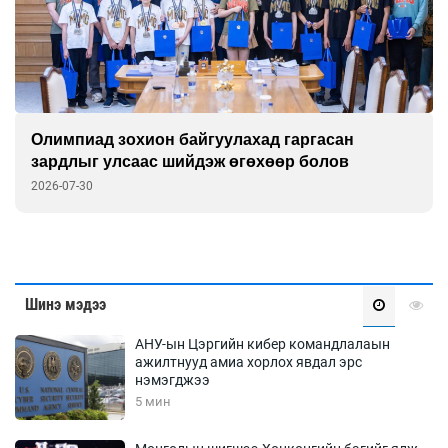
Олимпиад зохион байгуулахад гаргасан
зардлыг улсаас шийдэж өгөхөөр болов
2026-07-30
Шинэ мэдээ
АНУ-ын Цэргийн кибер командлалаын
ажилтнууд амиа хорлох явдал эрс
нэмэгджээ
5 мин