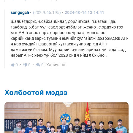
songogch
(202.9.46.195)
2024-10-14 13:14:41
ц.элбэгдорж, ч.сайханбилэг, дорлигжав, п.цагаан, да.
ганболд, э.бат-үүл, сах.эрдэнэбилэг, женко , с.эрдэнэ гэх
мэт АН-н өвөө нар эх орноосоо урваж, монголоо
харийнханд зарж, түмний өмчийг хулгайлж, дээрэмдэж АН-
н нэр хүндийг шавартай хутгасан учир иргэд АН-г
дэмжихгүй бга юм. Муу нэрийг хусавч арилахгүй гэдэг…эд
нарыг АН- с хөөхгүй бол 2028 онд ч ийм л бх бно…
0
0
0
Хариулах
Холбоотой мэдээ