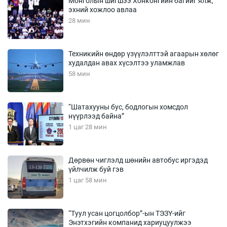
Монголын шигшээ Хонконгийн багийг ялж,
эхний хожлоо авлаа
28 мин
Техникийн өндөр үзүүлэлттэй агаарын хөлөг
худалдан авах хүсэлтээ уламжлав
58 мин
“Шатахууны бус, бодлогын хомсдол
нүүрлээд байна”
1 цаг 28 мин
Дөрвөн чиглэлд шөнийн автобус иргэдэд
үйлчилж буй гэв
1 цаг 58 мин
“Туул усан цогцолбор”-ын ТЭЗҮ-ийг
Энэтхэгийн компанид хариуцуулжээ