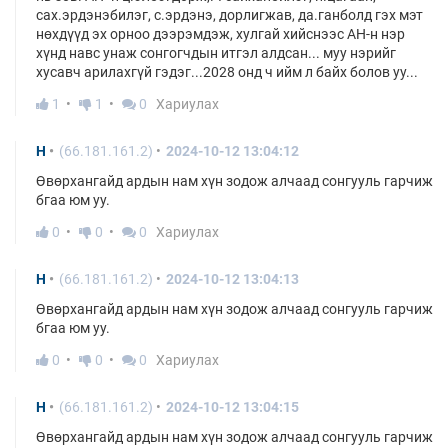
сах.эрдэнэбилэг, с.эрдэнэ, дорлигжав, да.ганболд гэх мэт
нөхдүүд эх орноо дээрэмдэж, хулгай хийснээс АН-н нэр
хүнд навс унаж сонгогчдын итгэл алдсан... муу нэрийг
хусавч арилахгүй гэдэг...2028 онд ч ийм л байх болов уу...
1
1
0
Хариулах
H
(66.181.161.2)
2024-10-12 13:04:12
Өвөрхангайд ардын нам хүн зодож алчаад сонгууль гарчиж
бгаа юм уу.
0
0
0
Хариулах
H
(66.181.161.2)
2024-10-12 13:04:13
Өвөрхангайд ардын нам хүн зодож алчаад сонгууль гарчиж
бгаа юм уу.
0
0
0
Хариулах
H
(66.181.161.2)
2024-10-12 13:04:15
Өвөрхангайд ардын нам хүн зодож алчаад сонгууль гарчиж