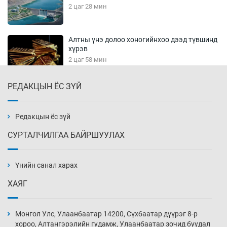
2 цаг 28 мин
Алтны үнэ долоо хоногийнхоо дээд түвшинд
хүрэв
2 цаг 58 мин
РЕДАКЦЫН ЁС ЗҮЙ
Сурагчдын дүрэмт хувцасны иж бүрдэлд
поло цамц орууллаа
3 цаг 28 мин
Редакцын ёс зүй
СУРТАЛЧИЛГАА БАЙРШУУЛАХ
Шинжлэх ухаанаа хөсөр хаясан улс
чадваргүй мэргэжилтнүүд л “үйлдвэрлэдэг”
Үнийн санал харах
3 цаг 58 мин
ХАЯГ
Аппликэйшн хөгжүүлэхийн оронд ажлаа хий,
Г.Дамдинням сайд аа
Монгол Улс, Улаанбаатар 14200, Сүхбаатар дүүрэг 8-р
4 цаг 28 мин
хороо, Алтангэрэлийн гудамж, Улаанбаатар зочид буудал