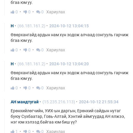
бгаа юм уу.
0
0
0
Хариулах
H
(66.181.161.2)
2024-10-12 13:04:15
Өвөрхангайд ардын нам хүн зодож алчаад сонгууль гарчиж
бгаа юм уу.
0
0
0
Хариулах
H
(66.181.161.2)
2024-10-12 13:04:20
Өвөрхангайд ардын нам хүн зодож алчаад сонгууль гарчиж
бгаа юм уу.
0
0
0
Хариулах
АН мандтугай
(15.235.216.113)
2024-10-12 21:55:34
Ерөнхийлөгчийн, УИХ-ын даргын, Ерөнхий сайдын нутаг
буюу Сүхбаатар, Говь-Алтай, Хэнтий аймгуудад АН ялжээ,
нэг юм хэлээд байгаа юм биш үү?
1
0
0
Хариулах