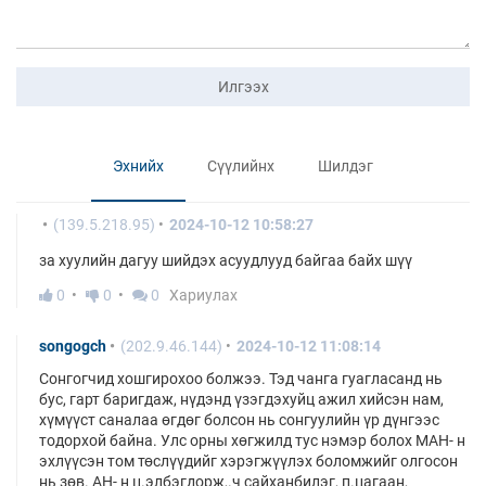
Илгээх
Эхнийх
Сүүлийнх
Шилдэг
(139.5.218.95)
2024-10-12 10:58:27
за хуулийн дагуу шийдэх асуудлууд байгаа байх шүү
0
0
0
Хариулах
songogch
(202.9.46.144)
2024-10-12 11:08:14
Сонгогчид хошгирохоо болжээ. Тэд чанга гуагласанд нь
бус, гарт баригдаж, нүдэнд үзэгдэхуйц ажил хийсэн нам,
хүмүүст саналаа өгдөг болсон нь сонгуулийн үр дүнгээс
тодорхой байна. Улс орны хөгжилд тус нэмэр болох МАН- н
эхлүүсэн том төслүүдийг хэрэгжүүлэх боломжийг олгосон
нь зөв. АН- н ц.элбэгдорж,.ч сайханбилэг, п.цагаан,