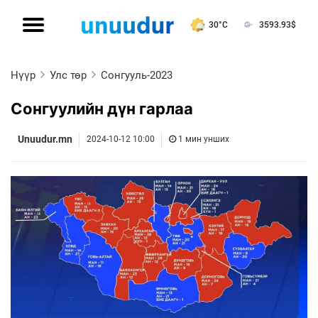
30°C
3593.93
$
Нүүр
Улс төр
Сонгууль-2023
Сонгуулийн дүн гарлаа
Unuudur.mn
2024-10-12 10:00
1 мин унших