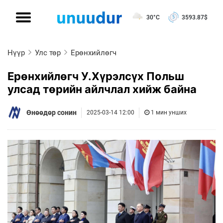
30°C
3593.87
$
Нүүр
Улс төр
Ерөнхийлөгч
Ерөнхийлөгч У.Хүрэлсүх Польш
улсад төрийн айлчлал хийж байна
Өнөөдөр сонин
2025-03-14 12:00
1 мин унших