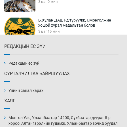
3 цаг 0 мин
Б.Хулан ДАШТ-д түрүүлж, Г.Монголжин
хошой хүрэл медальтан болов
3 цаг 15 мин
РЕДАКЦЫН ЁС ЗҮЙ
Хуульчийн мэргэжлийн шалгалтын
бүртгэлийг энэ баасан гарагт эхлүүлнэ
3 цаг 30 мин
Редакцын ёс зүй
СУРТАЛЧИЛГАА БАЙРШУУЛАХ
“ДЦС-3”-ын засварыг өвлийн оргил
ачааллаас өмнө дуусгах үүрэг өгөв
Үнийн санал харах
4 цаг 0 мин
ХАЯГ
Монгол Улсын ДНБ-ий өсөлт энэ онд 5.8
хувьд хадгалагдах төлөвтэй
Монгол Улс, Улаанбаатар 14200, Сүхбаатар дүүрэг 8-р
4 цаг 30 мин
хороо, Алтангэрэлийн гудамж, Улаанбаатар зочид буудал