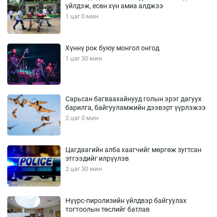
үйлдэж, есөн хүн амиа алджээ
1 цаг 0 мин
Хүннү рок буюу монгол онгод
1 цаг 30 мин
Сарьсан багваахайнууд голын эрэг дагуух
барилга, байгууламжийн дээвэрт үүрлэжээ
2 цаг 0 мин
Цагдаагийн алба хаагчийг мөргөж зугтсан
этгээдийг илрүүлэв
2 цаг 30 мин
Нүүрс-пиролизийн үйлдвэр байгуулах
тогтоолын төслийг батлав