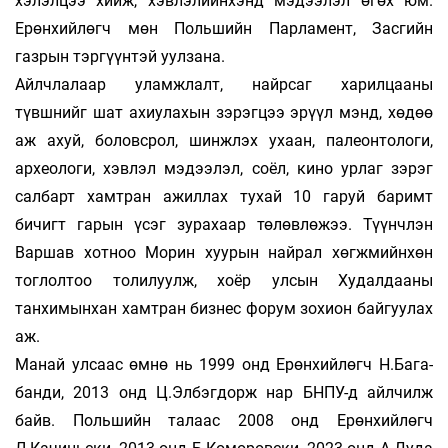
хэлэлцээ хийж, хэвлэлийнхэнд мэдээлэл өгөх юм.
Ерөнхийлөгч мөн Польшийн Пар­ламент, Засгийн
газрын тэргүүнтэй уулзана.
Айлчлалаар уламжлалт, найрсаг харилцааны
түвшнийг шат ахиулахын зэрэгцээ эрүүл мэнд, хөдөө
аж ахуй, боловс­рол, шинжлэх ухаан, палеон­тологи,
археологи, хэв­лэл мэдээлэл, соёл, кино урлаг зэрэг
салбарт хамтран ажил­лах тухай 10 гаруй баримт
бичигт гарын үсэг зурахаар төлөв­лөжээ. Түүнчлэн
Варшав хотноо Морин хуурын найрал хөгжмийнхөн
тоглолтоо толилуулж, хоёр улсын Худалдааны
танхимынхан хамтран бизнес форум зохион байгуулах
аж.
Манай улсаас өмнө нь 1999 онд Ерөнхийлөгч Н.Бага­­
банди, 2013 онд Ц.Элбэгдорж нар БНПУ-д айлчилж
байв. Польшийн талаас 2008 онд Ерөн­хийлөгч