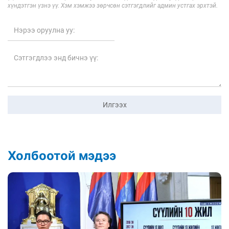
хүндэтгэн үзнэ үү. Хэм хэмжээ зөрчсөн сэтгэгдлийг админ устгах эрхтэй.
Илгээх
Холбоотой мэдээ