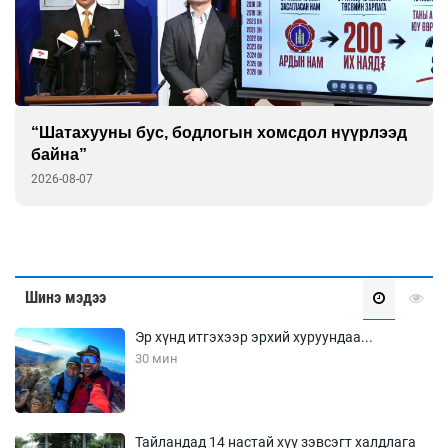
Намын буянд амаа тосодсон Ц.Сандаг-Очир
2026-08-03
Шинэ мэдээ
Эр хүнд итгэхээр эрхий хуруундаа...
30 мин
Тайландад 14 настай хүү зэвсэгт халдлага