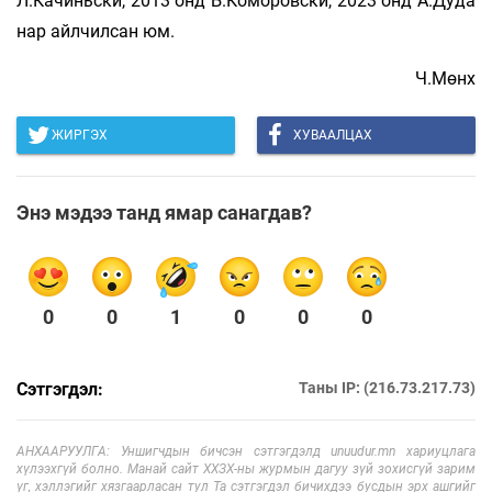
Л.Качиньски, 2013 онд Б.Комо­ровс­ки, 2023 онд А.Дуда
нар айлчилсан юм.
Ч.Мөнх
ЖИРГЭХ
ХУВААЛЦАХ
Энэ мэдээ танд ямар санагдав?
0
0
1
0
0
0
Сэтгэгдэл:
Таны IP: (216.73.217.73)
АНХААРУУЛГА: Уншигчдын бичсэн сэтгэгдэлд unuudur.mn хариуцлага
хүлээхгүй болно. Манай сайт ХХЗХ-ны журмын дагуу зүй зохисгүй зарим
үг, хэллэгийг хязгаарласан тул Та сэтгэгдэл бичихдээ бусдын эрх ашгийг