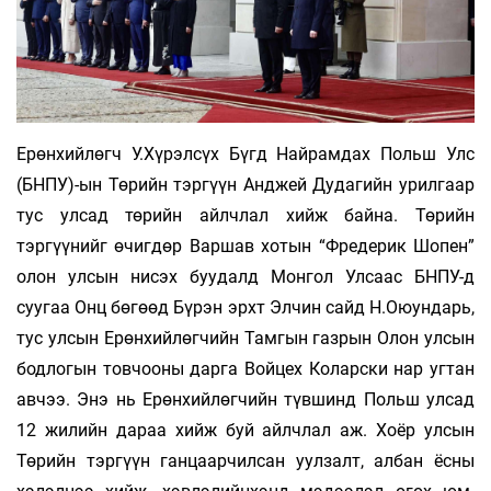
Ерөнхийлөгч У.Хүрэлсүх Бүгд Найрамдах Польш Улс
(БНПУ)-ын Төрийн тэргүүн Анджей Дудагийн урилгаар
тус улсад төрийн айлчлал хийж байна. Төрийн
тэргүүнийг өчигдөр Варшав хотын “Фредерик Шопен”
олон улсын нисэх буудалд Монгол Улсаас БНПУ-д
суугаа Онц бөгөөд Бүрэн эрхт Элчин сайд Н.Оюундарь,
тус улсын Ерөнхийлөгчийн Тамгын газрын Олон улсын
бодлогын товчооны дарга Войцех Коларски нар угтан
авчээ. Энэ нь Ерөнхийлөгчийн түвшинд Польш улсад
12 жилийн дараа хийж буй айлчлал аж. Хоёр улсын
Төрийн тэргүүн ганцаар­чилсан уулзалт, албан ёсны