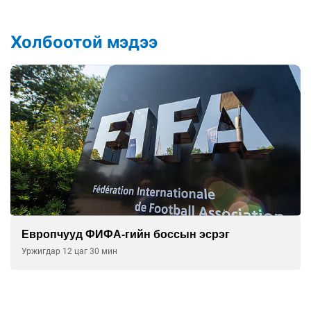
Холбоотой мэдээ
Европчууд ФИФА-гийн боссын эсрэг
Уржигдар 12 цаг 30 мин