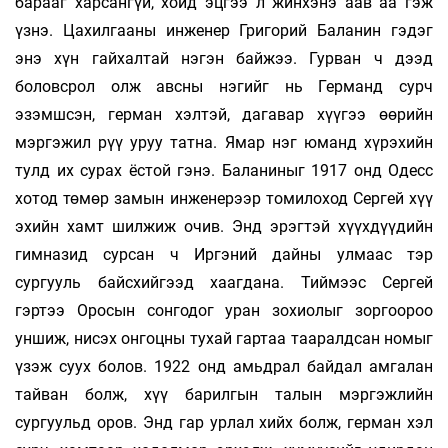
барааг харсангүй, хойд эцгээ л жинхэнэ аав аа гэж
үзнэ. Цахилгааны инженер Григорий Баланин гэдэг
энэ хүн гайхалтай нэгэн байжээ. Гурван ч дээд
боловсрол олж авсны нэгийг нь Германд сурч
эзэмшсэн, герман хэлтэй, дагавар хүүгээ өөрийн
мэргэжил рүү уруу татна. Ямар нэг юманд хүрэхийн
тулд их сурах ёстой гэнэ. Баланиныг 1917 онд Одесс
хотод төмөр замын инженерээр томилоход Сергей хүү
эхийн хамт шилжиж очив. Энд эрэгтэй хүүхдүүдийн
гимназид сурсан ч Иргэний дайны улмаас тэр
сургууль байсхийгээд хаагдана. Тиймээс Сергей
гэртээ Оросын сонгодог уран зохиолыг зоргоороо
уншиж, нисэх онгоцны тухай гартаа тааралдсан номыг
үзэж суух болов. 1922 онд амьдрал байдал амгалан
тайван болж, хүү барилгын талын мэргэжлийн
сургуульд оров. Энд гар урлал хийх болж, герман хэл