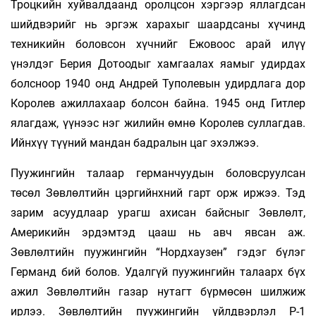
Троцкийн хуйвалдаанд оролцсон хэргээр яллагдсан
шийдвэрийг нь эргэж харахыг шаардсаны хүчинд
техникийн боловсон хүчнийг Ежовоос арай илүү
үнэлдэг Берия Дотоодыг хамгаалах яамыг удирдах
болсноор 1940 онд Андрей Туполевын удирдлага дор
Королев ажиллахаар болсон байна. 1945 онд Гитлер
ялагдаж, үүнээс нэг жилийн өмнө Королев суллагдав.
Ийнхүү түүний мандан бадралын цаг эхэлжээ.
Пуужингийн талаар германчуудын боловсруулсан
төсөл Зөвлөлтийн цэргийнхний гарт орж иржээ. Тэд
зарим асуудлаар урагш ахисан байсныг Зөвлөлт,
Америкийн эрдэмтэд цааш нь авч явсан аж.
Зөвлөлтийн пуужингийн “Нордхаузен” гэдэг бүлэг
Германд бий болов. Удалгүй пуужингийн талаарх бүх
ажил Зөвлөлтийн газар нутагт бүрмөсөн шилжиж
ирлээ. Зөвлөлтийн пуужингийн үйлдвэрлэл Р-1