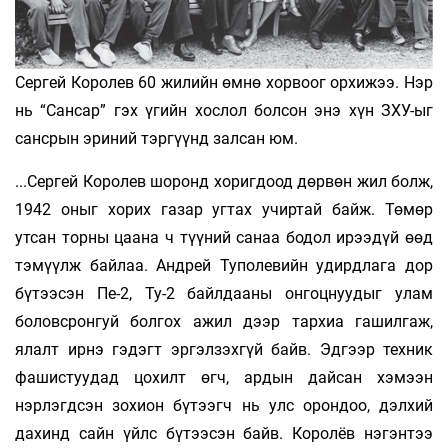
Сергей Королев 60 жилийн өмнө хорвоог орхижээ. Нэр
нь “Сансар” гэх үгийн хослол болсон энэ хүн ЗХУ-ыг
сансрын эриний тэргүүнд залсан юм.
...Сергей Королев шоронд хоригдоод дөрвөн жил болж,
1942 оныг хорих газар угтах учиртай байж. Төмөр
утсан торны цаана ч түүний санаа бодол ирээдүй өөд
тэмүүлж байлаа. Андрей Туполевийн удирдлага дор
бүтээсэн Пе-2, Ту-2 байлдааны онгоцнуудыг улам
боловсронгуй болгох ажил дээр тархиа гашилгаж,
ялалт ирнэ гэдэгт эргэлзэхгүй байв. Эдгээр техник
фашистуудад цохилт өгч, ардын дайсан хэмээн
нэрлэгдсэн зохион бүтээгч нь улс орондоо, дэлхий
дахинд сайн үйлс бүтээсэн байв. Королёв нэгэнтээ