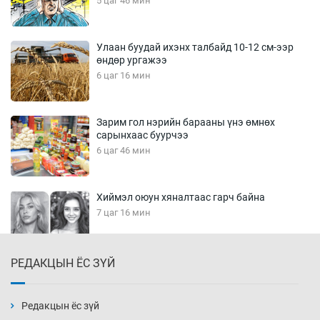
5 цаг 46 мин
Улаан буудай ихэнх талбайд 10-12 см-ээр
өндөр ургажээ
6 цаг 16 мин
Зарим гол нэрийн барааны үнэ өмнөх
сарынхаас буурчээ
6 цаг 46 мин
Хиймэл оюун хяналтаас гарч байна
7 цаг 16 мин
РЕДАКЦЫН ЁС ЗҮЙ
Эмэгтэйчүүд Бээжин, эрэгтэйчүүд Японд
бэлтгэл базаахаар хилийн дээс алхлаа
7 цаг 46 мин
Редакцын ёс зүй