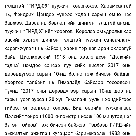
түлштэй “ГИРД-09” пуужинг хөөргөжээ. Харамсалтай
нь, Фридрих Цандер үүнээс хэдэн сарын өмнө нас
баржээ. Дараа нь Зөвлөлтийн шингэн түлштэй анхны
пуужин “ГИРД-Х”-ийг хөөргөв. Королев амьдралынхаа
эцсийг хүртэл шингэн түлштэй пуужин санаачлагч,
хэрэгжүүлэгч нь байсан, харин тэр цаг арай эхлээгүй
байв. Циолковский 1918 онд хэвлэгдсэн “Дэлхийн
гадна” номдоо сансар луу хийх нислэг 2017 оны
дөрөвдүгээр сарын 10-нд болно гэж бичсэн байдаг.
Хөөргөх талбайг нь Гималайд байхаар төсөөлсөн.
Түүнд “2017 оны дөрөвдүгээр сарын 10-нд дор нь
гарын үсэг зурсан 20 хүн Гималайн уулын хөндийгөөс
тийрэлтэт хөлгөөр хөөрөв. Бид өөрийн пуужингаар
Дэлхийг тойрон 1000 километр нисэж 100 минутад нэг
бүтэн тойров” гэж бичсэн байжээ. Тэрбээр ГИРД-ийн
амжилтыг ажиглан хугацааг баримжаалж. 1933 оны