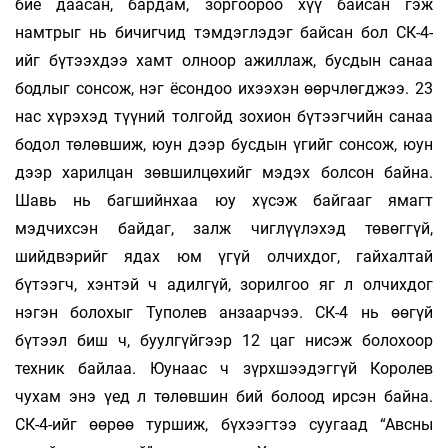
бие даасан, бардам, зоргоороо хүү байсан гэж
намтрыг нь бичигчид тэмдэглэдэг байсан бол СК-4-
ийг бүтээхдээ хамт олноор ажиллаж, бусдын санаа
бодлыг сонсож, нэг ёсондоо ихээхэн өөрчлөгджээ. 23
нас хүрэхэд түүний толгойд зохион бүтээгчийн санаа
бодол төлөвшиж, юун дээр бусдын үгийг сонсож, юун
дээр харилцан зөвшилцөхийг мэдэх болсон байна.
Шавь нь багшийнхаа юу хүсэж байгааг ямагт
мэдчихсэн байдаг, залж чиглүүлэхэд төвөггүй,
шийдвэрийг ядах юм үгүй олчихдог, гайхалтай
бүтээгч, хэнтэй ч адилгүй, зорилгоо яг л олчихдог
нэгэн болохыг Туполев анзаарчээ. СК-4 нь өөгүй
бүтээл биш ч, буулгүйгээр 12 цаг нисэж болохоор
техник байлаа. Юунаас ч зүрхшээдэггүй Королев
чухам энэ үед л төлөвшин бий болоод ирсэн байна.
СК-4-ийг өөрөө туршиж, бүхээгтээ суугаад “Авсны