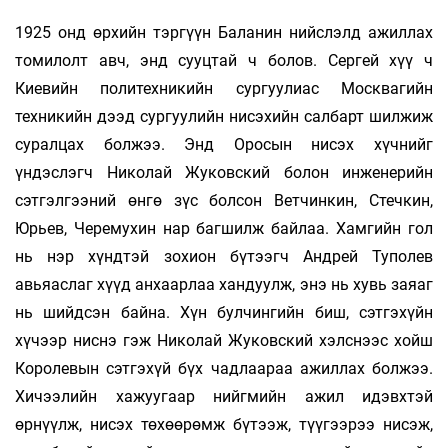
1925 онд өрхийн тэргүүн Баланин нийслэлд ажиллах
томилолт авч, энд сууцтaй ч болов. Сергей хүү ч
Киевийн политехникийн сургуулиас Москвагийн
техникийн дээд сургуулийн нисэхийн салбарт шилжиж
суралцах болжээ. Энд Оросын нисэх хүчнийг
үндэслэгч Николай Жуковский болон инженерийн
сэтгэлгээний өнгө зүс болсон Ветчинкин, Стечкин,
Юрьев, Черемухин нар багшилж байлаа. Хамгийн гол
нь нэр хүндтэй зохион бүтээгч Андрей Туполев
авьяаслаг хүүд анхаарлаа хандуулж, энэ нь хувь заяаг
нь шийдсэн байна. Хүн булчингийн биш, сэтгэхүйн
хүчээр ниснэ гэж Николай Жуковский хэлснээс хойш
Королевын сэтгэхүй бүх чадлаараа ажиллах болжээ.
Хичээлийн хажуугаар нийгмийн ажил идэвхтэй
өрнүүлж, нисэх төхөөрөмж бүтээж, түүгээрээ нисэж,