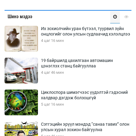
Шинэ мэдээ
Их зохиолчийн уран бүтээл, туурвил зүйн
онцлогийг олон улсын судлаачид хэлэлцлээ
4 цаг 16 мин
19 байршилд цахилгаан автомашин
цэнэглэх станц байгууллаа
4 цаг 46 мин
Циклоспора шимэгчээс үүдэлтэй гэдэсний
халдвар дэгдэж болзошгүй
5 цаг 16 мин
Сэтгэцийн эрүүл мэндэд “санаа тавих” олон
улсын хурал зохион байгуулна