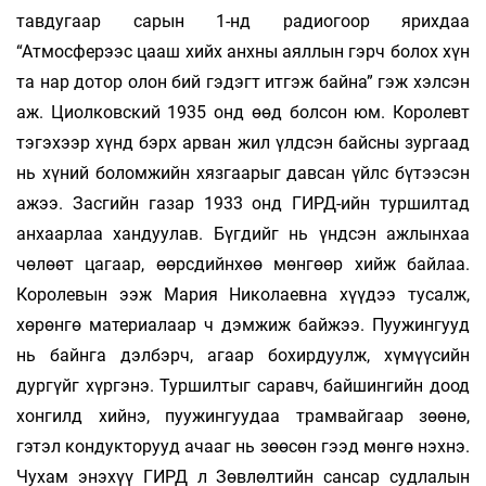
тавдугаар сарын 1-нд радиогоор ярихдаа
“Атмосферээс цааш хийх анхны аяллын гэрч болох хүн
та нар дотор олон бий гэдэгт итгэж байна” гэж хэлсэн
аж. Циолковский 1935 онд өөд болсон юм. Королевт
тэгэхээр хүнд бэрх арван жил үлдсэн байсны зургаад
нь хүний боломжийн хязгаарыг давсан үйлс бүтээсэн
ажээ. Засгийн газар 1933 онд ГИРД-ийн туршилтад
анхаарлаа хандуулав. Бүгдийг нь үндсэн ажлынхаа
чөлөөт цагаар, өөрсдийнхөө мөнгөөр хийж байлаа.
Королевын ээж Мария Николаевна хүүдээ тусалж,
хөрөнгө материалаар ч дэмжиж байжээ. Пуужингууд
нь байнга дэлбэрч, агаар бохирдуулж, хүмүүсийн
дургүйг хүргэнэ. Туршилтыг саравч, байшингийн доод
хонгилд хийнэ, пуужингуудаа трамвайгаар зөөнө,
гэтэл кондукторууд ачааг нь зөөсөн гээд мөнгө нэхнэ.
Чухам энэхүү ГИРД л Зөвлөлтийн сансар судлалын