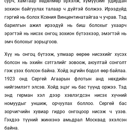
сурч, хамтаар хөдөлмөр эрхэлж, хүмүүсийг удирдан
зохион байгуулах талаар ч дүйтэй болжээ. Ирээдүйд
гэргий нь болох Ксения Винцентинатайгаа ч учрав. Тэд
барилгын ажил ирээдүй нь биш болохыг ухаарч
эрэгтэй нь нисэх онгоц зохион бүтээхээр, эмэгтэй нь
эмч болохыг зорьцгоов.
Хүү нь онгоц бүтээж, улмаар өөрөө нисэхийг хүсэх
болсон нь эхийн сэтгэлийг зовоож, аюултай сонголт
гэж үзэх болсон байна. Хойд эцгийн бодол өөр байлаа.
1923 онд Сергей Агаарын флотын анд нөхдийн
нийгэмлэгт элсэв. Хойд эцэг нь бас түүнд оржээ. Тэд
энд герман хэл дээр хэвлэгдсэн нисэх хүчний
номуудыг уншиж, орчуулах боллоо. Сергей бас
зорчигчийн хувиар гидро онгоцоор нисэж ч үзэв.
Гэхдээ түүний жинхэнэ амьдрал Москвад эхэлсэн
байна.