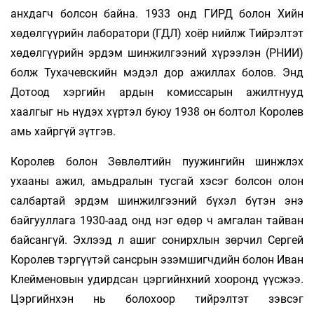
анхдагч болсон байна. 1933 онд ГИРД болон Хийн
хөдөлгүүрийн лаборатори (ГДЛ) хоёр нийлж Тийрэлтэт
хөдөлгүүрийн эрдэм шинжилгээний хүрээлэн (РНИИ)
болж Тухачевскийн мэдэл дор ажиллах болов. Энд
Дотоод хэргийн ардын комиссарын ажилтнууд
хаалгыг нь нүдэх хүртэл буюу 1938 он болтол Королев
амь хайргүй зүтгэв.
Королев болон Зөвлөлтийн пуужингийн шинжлэх
ухааны ажил, амьдралын тусгай хэсэг болсон олон
салбартай эрдэм шинжилгээний бүхэл бүтэн энэ
байгууллага 1930-аад онд нэг өдөр ч амгалан тайван
байсангүй. Эхлээд л ашиг сонирхлын зөрчил Сергей
Королев тэргүүтэй сансрын эзэмшигчдийн болон Иван
Клейменовын удирдсан цэргийнхний хооронд үүсжээ.
Цэргийнхэн нь болохоор тийрэлтэт зэвсэг