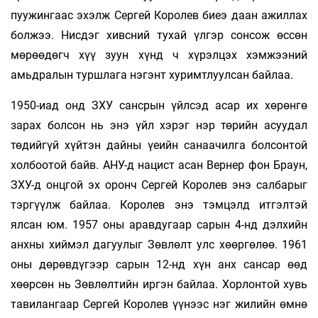
пуужингаас эхэлж Сергей Королев биеэ даан ажиллах
болжээ. Нисдэг хивсний тухай үлгэр сонсож өссөн
мөрөөдөгч хүү зуун хүнд ч хүрэлцэх хэмжээний
амьдралын туршлага нэгэнт хуримтлуулсан байлаа.
1950-иад онд ЗХУ сансрын үйлсэд асар их хөрөнгө
зарах болсон нь энэ үйл хэрэг нэр төрийн асуудал
төдийгүй хүйтэн дайны үеийн санаачилга болсонтой
холбоотой байв. АНУ-д нацист асан Вернер фон Браун,
ЗХУ-д онцгой эх оронч Сергей Королев энэ салбарыг
тэргүүлж байлаа. Королев энэ тэмцэлд итгэлтэй
ялсан юм. 1957 оны аравдугаар сарын 4-нд дэлхийн
анхны хиймэл дагуулыг Зөвлөлт улс хөөргөлөө. 1961
оны дөрөвдүгээр сарын 12-нд хүн анх сансар өөд
хөөрсөн нь Зөвлөлтийн иргэн байлаа. Хорлонтой хувь
тавилангаар Сергей Королев үүнээс нэг жилийн өмнө