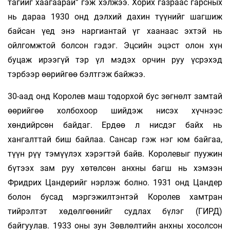
тагийг хаагаарай” гэж хэлжээ. Хорих газраас гарсных
нь дараа 1930 онд дэлхий дахин түүнийг шагшиж
байсан үед энэ наргиантай үг хаанаас эхтэй нь
ойлгомжтой болсон гэдэг. Эцсийн эцэст олон хүн
буцаж ирээгүй тэр үл мэдэх орчин руу үсрэхэд
тэрбээр өөрийгөө бэлтгэж байжээ.
30-аад онд Королев маш тодорхой бус зөгнөлт замтай
өөрийгөө холбохоор шийдэж нисэх хүчнээс
хөндийрсөн байдаг. Ердөө л нисдэг байх нь
хангалттай биш байлаа. Сансар гэж нэг юм байгаа,
түүн рүү тэмүүлэх хэрэгтэй байв. Королевыг пуужин
бүтээх зам руу хөтөлсөн анхны багш нь хэмээн
Фридрих Цандерийг нэрлэж болно. 1931 онд Цандер
болон бусад мэргэжилтэнтэй Королев хамтран
тийрэлтэт хөдөлгөөнийг судлах бүлэг (ГИРД)
байгуулав. 1933 оны зун Зөвлөлтийн анхны хосолсон