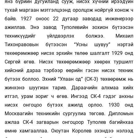
янз бүрийн дугуйланд сууж, нисэх хүчний ирээдүйн
тухай маргаан мэтгэлцээнд оролцож нойргүй хонож ч
байв. 1927 оноос 22 дугаар заводад инженерээр
ажиллав. Энэ завод Туполевийн зохион бүтээсэн
техникүүдийг үйлдвэрлэх болжээ. Михаил
Тихонравовын бүтээсэн “Усны шувуу” нэртэй
төхөөрөмжөөр нисэх эрхийн төлөө шалгалт 1929 онд
Сергей өгөв. Нисэх төхөөрөмжөөр хөөрөх туршилт
хийсний дараа тэрбээр өөрийн гэсэн нисэх техник
бүтээх боллоо. Эхний “Улаан од” (СК-3) төхөөрөмж нь
жинхэнэ шуугиан тарив. Дараачийн алхмаа хийх
итгэл, урам зориг ч өгөв. Ингээд СК-4 гэдэг анхны
нисэх онгоцоо бүтээх ажилд орлоо. 1930 онд
Москвагийн техникийн сургуулиа төгсөв. Дипломын
ажлаа СК-4 загварын онгоцоор Туполев багийнхаа
өмнө хамгааллаа. Оюутан Королев эхэндээ нэлээд