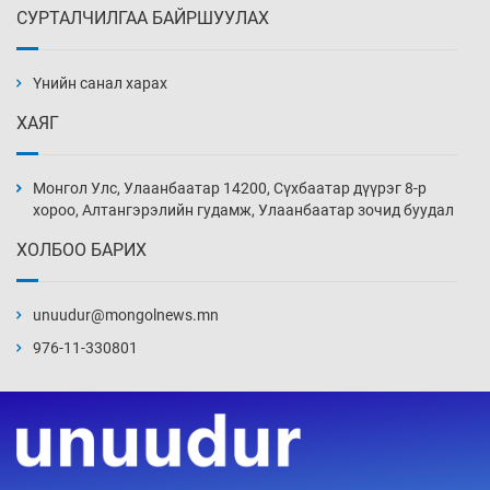
СУРТАЛЧИЛГАА БАЙРШУУЛАХ
АНУ-ын Цэргийн кибер командлалаын
ажилтнууд амиа хорлох явдал эрс
нэмэгджээ
Үнийн санал харах
7 цаг 53 мин
ХАЯГ
Монголын шигшээ Хонконгийн багийг ялж,
эхний хожлоо авлаа
Монгол Улс, Улаанбаатар 14200, Сүхбаатар дүүрэг 8-р
8 цаг 16 мин
хороо, Алтангэрэлийн гудамж, Улаанбаатар зочид буудал
ХОЛБОО БАРИХ
Техникийн өндөр үзүүлэлттэй агаарын хөлөг
худалдан авах хүсэлтээ уламжлав
unuudur@mongolnews.mn
8 цаг 46 мин
976-11-330801
“Шатахууны бус, бодлогын хомсдол
нүүрлээд байна”
9 цаг 16 мин