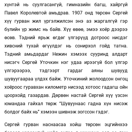
хүнтэй нь суулгасангүй, гимназийн багш, хайргүй
Павел Королевтой амьдрав. 1907 онд төрсөн Сергей
хүү гурван жил үргэлжилсэн энэ аз жаргалгүй гэр
бүлийн үр жимс нь байв. Хүү өвөө, эмээ хоёр дээрээ
өсөв. Тэдний ярьж өгдөг үлгэрүүд дотроос нисдэг
хивсний тухай өгүүлдэг нь сонирхол гойд татна.
Тэдний амьдардаг Нежин хэмээх сууринд алдарт
нисэгч Сергей Уточкин нэг удаа ирээгүй бол үлгэр
үлгэрээрээ, тэдгээрт гардаг аяны шувууд
шувуугаараа үлдэх байж. Уточкиний жолоодсон онгоц
хоёроос гуравхан километр нисээд хотоос гадагш ойн
цоорхойд газардав. Дөрвөн настай Сергей хүү үзсэн
юмандаа гайхал төрж “Шувуунаас гадна хүн нисэж
болдог байх нь” хэмээн шивнэж зогссон гэдэг.
Сергей гурван наснаасаа хойш төрсөн эцгийнхээ