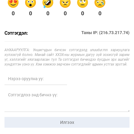
0
0
0
0
0
0
Сэтгэгдэл:
Таны IP: (216.73.217.74)
АНХААРУУЛГА: Уншигчдын бичсэн сэтгэгдэлд unuudur.mn хариуцлага
хүлээхгүй болно. Манай сайт ХХЗХ-ны журмын дагуу зүй зохисгүй зарим
үг, хэллэгийг хязгаарласан тул Та сэтгэгдэл бичихдээ бусдын эрх ашгийг
хүндэтгэн үзнэ үү. Хэм хэмжээ зөрчсөн сэтгэгдлийг админ устгах эрхтэй.
Илгээх