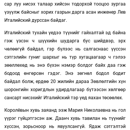
сар луу нисэх талаар хийсэн тодорхой тооцоо зургаа
үзүүлж байсныг хорих газрын дарга асан инженер Лев
Италийский дурссан байдаг.
Италийский тухайн үедээ түүнийг гайхалтай эд байна
гэж үзсэн ч шүүхийн шударга бус шийдвэр, эрх
чөлөөгүй байдал, гэр бүлээс нь салгаснаас үүссэн
сэтгэлийн гуниг шархыг нь түр хугацаагаар ч гэлээ
зөөллөхөд нь энэ бү­хэн нэмэр болдог байх даа гэж
бодоод өнгөрсөн гэдэг. Энэ зөгнөл бодол бодит
байдал болж, ердөө 20 жилийн дараа Зөвлөлтийн хүн
шоронгийн хоригдлын удирдлагаар бүтээсэн хөлгөөр
сансарт нисэхийг Италийский тэр үед яахан төсөөлөх.
Королёвын хувь заяанд ээж Мария Николаевна нь гол
үүрэг гүйцэтгэсэн аж. Даанч хувь тавилан нь түүнийг
хүссэн, зорьсноор нь явуулсангүй. Ядаж сэтгэлтэй