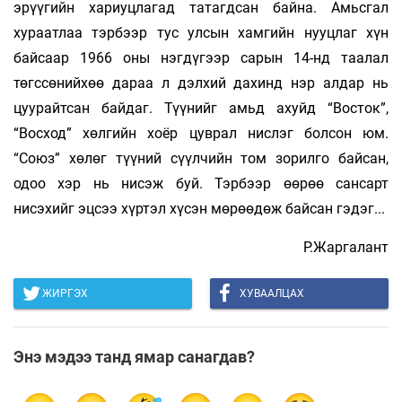
эрүүгийн хариуцлагад татагдсан байна. Амьсгал
хураатлаа тэрбээр тус улсын хамгийн нууцлаг хүн
байсаар 1966 оны нэгдүгээр сарын 14-нд таалал
төгссөнийхөө дараа л дэлхий дахинд нэр алдар нь
цуурайтсан байдаг. Түүнийг амьд ахуйд “Восток”,
“Восход” хөлгийн хоёр цуврал нислэг болсон юм.
“Союз” хөлөг түүний сүүлчийн том зорилго байсан,
одоо хэр нь нисэж буй. Тэрбээр өөрөө сансарт
нисэхийг эцсээ хүртэл хүсэн мөрөөдөж байсан гэдэг...
Р.Жаргалант
ЖИРГЭХ
ХУВААЛЦАХ
Энэ мэдээ танд ямар санагдав?