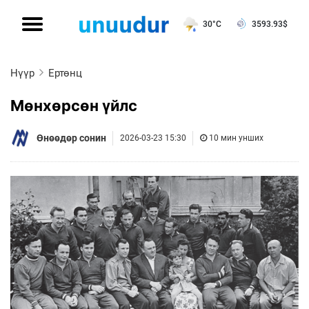
30°C
3593.93
$
Нүүр
Ертөнц
Мөнхөрсөн үйлс
Өнөөдөр сонин
2026-03-23 15:30
10 мин унших