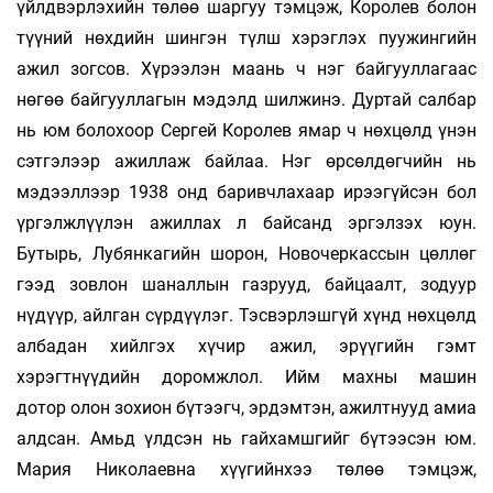
үйлдвэрлэхийн төлөө шаргуу тэмцэж, Королев болон
түүний нөхдийн шингэн түлш хэрэглэх пуужингийн
ажил зогсов. Хүрээлэн маань ч нэг байгууллагаас
нөгөө байгууллагын мэдэлд шилжинэ. Дуртай салбар
нь юм болохоор Сергей Королев ямар ч нөхцөлд үнэн
сэтгэлээр ажиллаж байлаа. Нэг өрсөлдөгчийн нь
мэдээллээр 1938 онд баривчлахаар ирээгүйсэн бол
үргэлжлүүлэн ажиллах л байсанд эргэлзэх юун.
Бутырь, Лубянкагийн шорон, Новочеркассын цөллөг
гээд зовлон шаналлын газрууд, байцаалт, зодуур
нүдүүр, айлган сүрдүүлэг. Тэсвэрлэшгүй хүнд нөхцөлд
албадан хийл­гэх хүчир ажил, эрүүгийн гэмт
хэрэгтнүүдийн доромжлол. Ийм махны машин
дотор олон зохион бүтээгч, эрдэмтэн, ажилтнууд амиа
алдсан. Амьд үлдсэн нь гайхамшгийг бүтээсэн юм.
Мария Николаевна хүүгийнхээ төлөө тэмцэж,