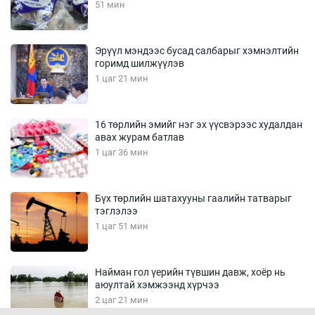
51 мин
Эрүүл мэндээс бусад салбарыг хэмнэлтийн
горимд шилжүүлэв
1 цаг 21 мин
16 төрлийн эмийг нэг эх үүсвэрээс худалдан
авах журам батлав
1 цаг 36 мин
Бүх төрлийн шатахууны гаалийн татварыг
тэглэлээ
1 цаг 51 мин
Найман гол үерийн түвшин давж, хоёр нь
аюултай хэмжээнд хүрчээ
2 цаг 21 мин