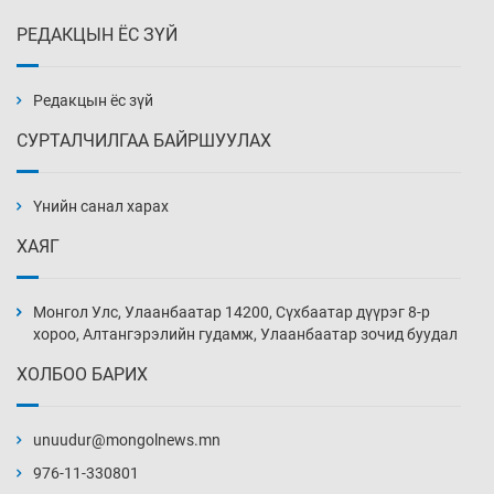
РЕДАКЦЫН ЁС ЗҮЙ
Монгол Улс дундаас дээш орлоготой
орнуудын тоонд багтав
2 цаг 51 мин
Редакцын ёс зүй
СУРТАЛЧИЛГАА БАЙРШУУЛАХ
Сошиал хийрхэлд “барьцаалагдсан” сайд,
дарга нарын туйлшрал
Үнийн санал харах
3 цаг 21 мин
ХАЯГ
Боловсролын чанар уруудах бүрд босгоо
намсгасаар л байх уу
Монгол Улс, Улаанбаатар 14200, Сүхбаатар дүүрэг 8-р
3 цаг 51 мин
хороо, Алтангэрэлийн гудамж, Улаанбаатар зочид буудал
ХОЛБОО БАРИХ
Монгол Улсын эмэгтэй шигшээ баг
өмсгөлөө гардан авлаа
unuudur@mongolnews.mn
18 цаг 20 мин
976-11-330801