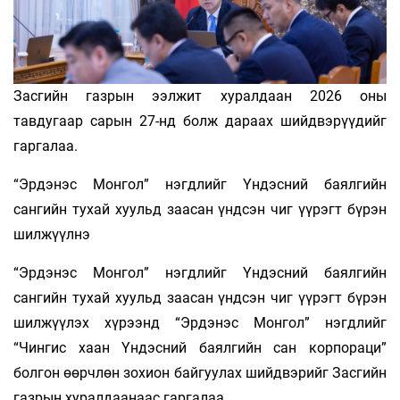
Засгийн газрын ээлжит хуралдаан 2026 оны
тавдугаар сарын 27-нд болж дараах шийдвэрүүдийг
гаргалаа.
“Эрдэнэс Монгол” нэгдлийг Үндэсний баялгийн
сангийн тухай хуульд заасан үндсэн чиг үүрэгт бүрэн
шилжүүлнэ
“Эрдэнэс Монгол” нэгдлийг Үндэсний баялгийн
сангийн тухай хуульд заасан үндсэн чиг үүрэгт бүрэн
шилжүүлэх хүрээнд “Эрдэнэс Монгол” нэгдлийг
“Чингис хаан Үндэсний баялгийн сан корпораци”
болгон өөрчлөн зохион байгуулах шийдвэрийг Засгийн
газрын хуралдаанаас гаргалаа.