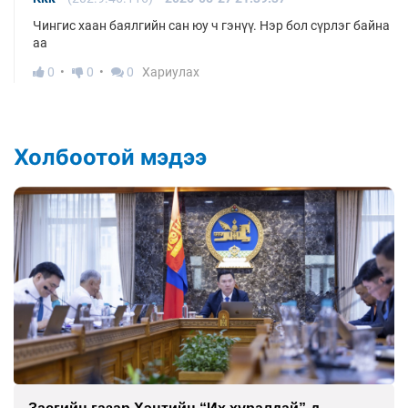
Чингис хаан баялгийн сан юу ч гэнүү. Нэр бол сүрлэг байна
аа
0
0
0
Хариулах
Холбоотой мэдээ