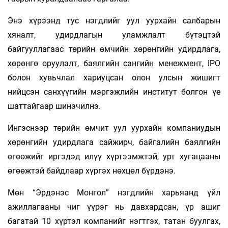
Энэ хүрээнд тус нэгдлийг уул уурхайн салбарын
хяналт, удирдлагын уламжлалт бүтэцтэй
байгууллагаас төрийн өмчийн хөрөнгийн удирдлага,
хөрөнгө оруулалт, баялгийн сангийн менежмент, IPO
болон хувьчлал хариуцсан олон улсын жишигт
нийцсэн санхүүгийн мэргэжлийн институт болгон үе
шаттайгаар шинэчилнэ.
Ингэснээр төрийн өмчит уул уурхайн компаниудын
хөрөнгийн удирдлага сайжирч, байгалийн баялгийн
өгөөжийг иргэдэд илүү хүртээмжтэй, урт хугацааны
өгөөжтэй байдлаар хүргэх нөхцөл бүрдэнэ.
Мөн “Эрдэнэс Монгол” нэгдлийн харьяанд үйл
ажиллагааны чиг үүрэг нь давхардсан, үр ашиг
багатай 10 хүртэл компанийг нэгтгэх, татан буулгах,