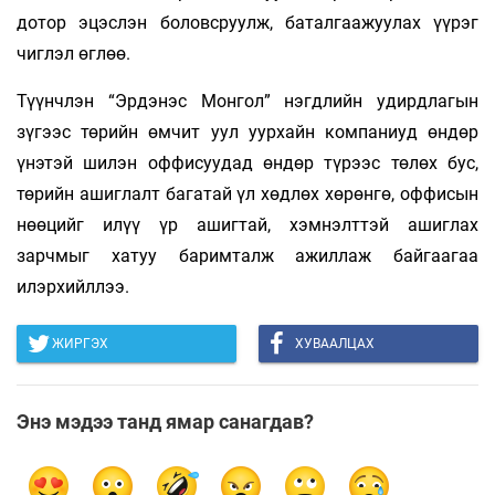
дотор эцэслэн боловсруулж, баталгаажуулах үүрэг
чиглэл өглөө.
Түүнчлэн “Эрдэнэс Монгол” нэгдлийн удирдлагын
зүгээс төрийн өмчит уул уурхайн компаниуд өндөр
үнэтэй шилэн оффисуудад өндөр түрээс төлөх бус,
төрийн ашиглалт багатай үл хөдлөх хөрөнгө, оффисын
нөөцийг илүү үр ашигтай, хэмнэлттэй ашиглах
зарчмыг хатуу баримталж ажиллаж байгаагаа
илэрхийллээ.
ЖИРГЭХ
ХУВААЛЦАХ
Энэ мэдээ танд ямар санагдав?