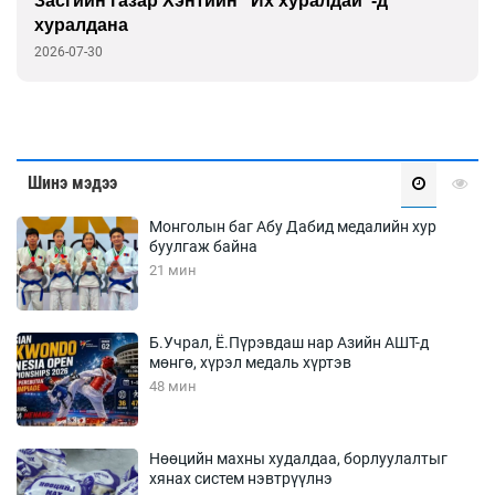
Засгийн газар Хэнтийн “Их хуралдай”-д
хуралдана
2026-07-30
Шинэ мэдээ
Монголын баг Абу Дабид медалийн хур
буулгаж байна
21 мин
Б.Учрал, Ё.Пүрэвдаш нар Азийн АШТ-д
мөнгө, хүрэл медаль хүртэв
48 мин
Нөөцийн махны худалдаа, борлуулалтыг
хянах систем нэвтрүүлнэ