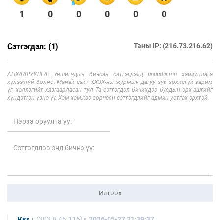
1
0
0
0
0
0
Сэтгэгдэл: (1)
Таны IP: (216.73.216.62)
АНХААРУУЛГА: Уншигчдын бичсэн сэтгэгдэлд unuudur.mn хариуцлага
хүлээхгүй болно. Манай сайт ХХЗХ-ны журмын дагуу зүй зохисгүй зарим
үг, хэллэгийг хязгаарласан тул Та сэтгэгдэл бичихдээ бусдын эрх ашгийг
хүндэтгэн үзнэ үү. Хэм хэмжээ зөрчсөн сэтгэгдлийг админ устгах эрхтэй.
Илгээх
Ккк
(202.9.46.116)
2026-05-27 21:39:37