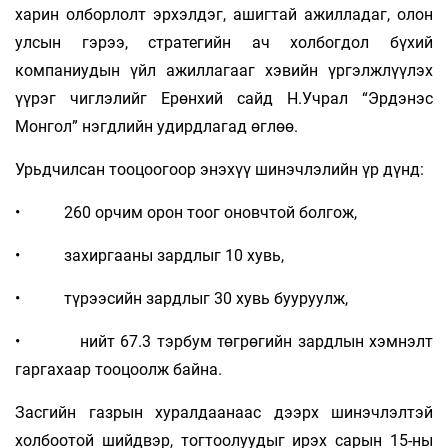
харин олборлолт эрхэлдэг, ашигтай ажилладаг, олон
улсын гэрээ, стратегийн ач холбогдол бүхий
компаниудын үйл ажиллагааг хэвийн үргэлжлүүлэх
үүрэг чиглэлийг Ерөнхий сайд Н.Учрал “Эрдэнэс
Монгол” нэгдлийн удирдлагад өглөө.
Урьдчилсан тооцоогоор энэхүү шинэчлэлийн үр дүнд:
• 260 орчим орон тоог оновчтой болгож,
• захиргааны зардлыг 10 хувь,
• түрээсийн зардлыг 30 хувь бууруулж,
• нийт 67.3 тэрбум төгрөгийн зардлын хэмнэлт
гаргахаар тооцоолж байна.
Засгийн газрын хуралдаанаас дээрх шинэчлэлтэй
холбоотой шийдвэр, тогтоолуудыг ирэх сарын 15-ны