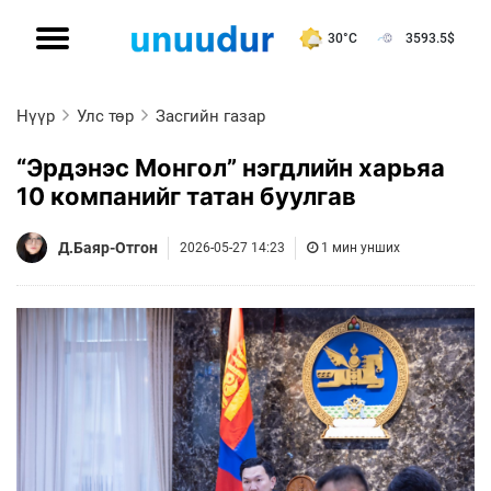
30°C
3593.5
$
Нүүр
Улс төр
Засгийн газар
“Эрдэнэс Монгол” нэгдлийн харьяа
10 компанийг татан буулгав
Д.Баяр-Отгон
2026-05-27 14:23
1 мин унших