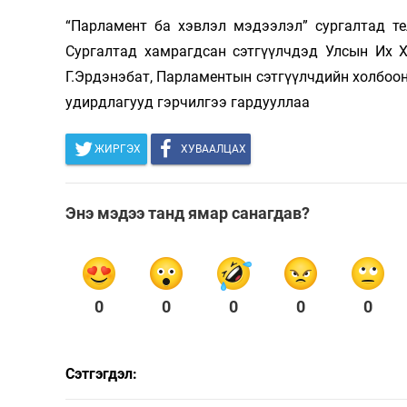
“Парламент ба хэвлэл мэдээлэл” сургалтад тел
Сургалтад хамрагдсан сэтгүүлчдэд Улсын Их Х
Г.Эрдэнэбат, Парламентын сэтгүүлчдийн холбоон
удирдлагууд гэрчилгээ гардууллаа
ЖИРГЭХ
ХУВААЛЦАХ
Энэ мэдээ танд ямар санагдав?
0
0
0
0
0
Сэтгэгдэл: