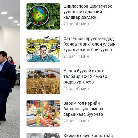
Урлагтай яриа
Циклоспора шимэгчээс
өрчил
үүдэлтэй гэдэсний
халдвар дэгдэж
энд-Эрхэм баян
болзошгүй
20 цаг 41 мин
Сэтгэцийн эрүүл мэндэд
“санаа тавих” олон улсын
хүний үг
хурал зохион байгуулна
21 цаг 11 мин
Улаан буудай ихэнх
талбайд 10-12 см-ээр
ага
Бусад
өндөр ургажээ
21 цаг 41 мин
Фото
сурвалжлагч
Видео
Зарим гол нэрийн
Инфографик
барааны үнэ өмнөх
сарынхаас буурчээ
Санал асуулга
22 цаг 11 мин
Хиймэл оюун хяналтаас