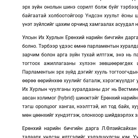
эрх зүйн онолы
н шинэ сорилт болж буйг тэрбээ
байгаатай холбоотойгоор Үндсэн хуульт ёсны шин
үнэт зүйлсийг цахим орчинд хамгаалах асуудал 
Улсын Их Хурлын Ерөнхий нарийн бичгийн дарга
болно. Тэрбээр үдээс өмнө парламентын хуралдаа
зарчим болон арга зүйн тухай илтгэж, энэ
нь п
тогтоох ажиллагааны хүлээн зөвшөөрөгдөх 
Парламентын эрх зүйд дэгийг хууль тогтоогчдын
өөрөө өөрийнхөө хуулийг баталж, хэрэгжүүлдэг 
Их Хурлын чуулганы хуралдааны дэг нь Вестмин
авсан холимог
(hybrid)
шинжтэйг
Ерөнхий нарийн
тэгш оролцоог хангах, нээлттэй, ил тод байх, х
мөн цөөнхийг хүндэтгэж, олонхоор шийдвэрлэх з
Ерөнхий нарийн бичгийн дарга Л.Өлзийсайха
талаарх үндсэн илтгэлийг хэлэлцүүлсэн юм. Ү