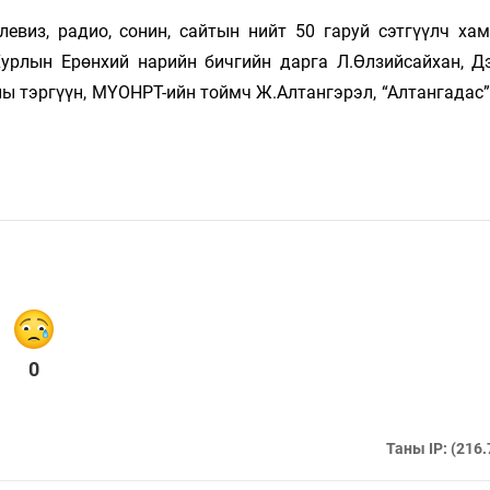
евиз, радио, сонин, сайтын нийт 50 гаруй сэтгүүлч хам
урлын Ерөнхий нарийн бичгийн дарга Л.Өлзийсайхан, Д
ы тэргүүн, МҮОНРТ-ийн тоймч Ж.Алтангэрэл, “Алтангадас”
0
Таны IP: (216.