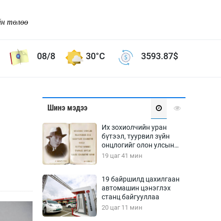
йн төлөө
08/8
30°C
3593.87
$
Соёл урлаг
Шинэ мэдээ
ой хөгжлийн зорилго -
Сонгодог урлаг
Их зохиолчийн уран
Ардын урлаг
бүтээл, туурвил зүйн
онцлогийг олон улсын
Дүрслэх урлаг
судлаачид хэлэлцлээ
19 цаг 41 мин
Өв соёл
таг
Кино урлаг
19 байршилд цахилгаан
автомашин цэнэглэх
 орчин
Цирк
станц байгууллаа
ол
20 цаг 11 мин
Рок поп, хип хоп
энд