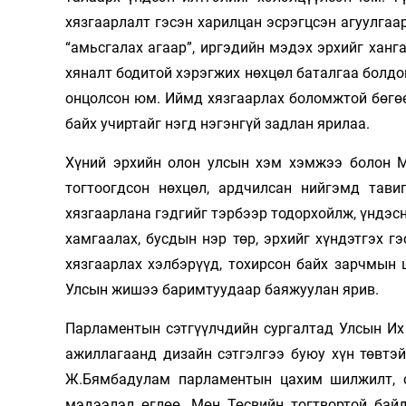
хязгаарлалт гэсэн харилцан эсрэгцсэн агуулгаа
“амьсгалах агаар”, иргэдийн мэдэх эрхийг ханга
хяналт бодитой хэрэгжих нөхцөл баталгаа болдог
онцолсон юм. Иймд хязгаарлах боломжтой бөгөө
байх учиртайг нэгд нэгэнгүй задлан ярилаа.
Хүний эрхийн олон улсын хэм хэмжээ болон М
тогтоогдсон нөхцөл, ардчилсан нийгэмд тави
хязгаарлана гэдгийг тэрбээр тодорхойлж, үндэсн
хамгаалах, бусдын нэр төр, эрхийг хүндэтгэх 
хязгаарлах хэлбэрүүд, тохирсон байх зарчмын
Улсын жишээ баримтуудаар баяжуулан ярив.
Парламентын сэтгүүлчдийн сургалтад Улсын Их
ажиллагаанд дизайн сэтгэлгээ буюу хүн төвтэй
Ж.Бямбадулам парламентын цахим шилжилт, с
мэдээлэл өглөө. Мөн Төсвийн тогтвортой байд