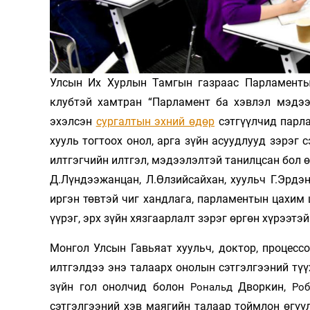
Олимп 2024
Улсын Их Хурлын Тамгын газраас Парламентын
клубтэй хамтран “Парламент ба хэвлэл мэдээл
эхэлсэн
сургалтын эхний өдөр
сэтгүүлчид парла
хууль тогтоох онол, арга зүйн асуудлууд зэрэг
илтгэгчийн илтгэл, мэдээлэлтэй танилцсан бол ө
Д.Лүндээжанцан, Л.Өлзийсайхан, хуульч Г.Эрдэ
иргэн төвтэй чиг хандлага, парламентын цахим 
үүрэг, эрх зүйн хязгаарлалт зэрэг өргөн хүрээтэ
Монгол Улсын Гавьяат хуульч, доктор, процесс
илтгэлдээ энэ талаарх онолын сэтгэлгээний түү
зүйн гол онолчид болон
Дворкин,
Рональд
Роб
сэтгэлгээний хэв маягийн талаар тоймлон өгүү