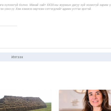
га хүлээхгүй болно. Манай сайт ХХЗХ-ны журмын дагуу зүй зохисгүй зарим үг
эн үзнэ үү. Хэм хэмжээ зөрчсөн сэтгэгдлийг админ устгах эрхтэй.
Илгээх