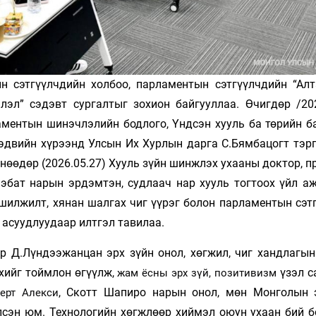
 сэтгүүлчдийн холбоо, парламентын сэтгүүлчдийн “Алт
эл” сэдэвт сургалтыг зохион байгууллаа. Өчигдөр /202
ментын шинэчлэлийн бодлого, Үндсэн хууль ба төрийн ба
 сэдвийн хүрээнд Улсын Их Хурлын дарга С.Бямбацогт тэр
нөөдөр (2026.05.27) Хууль зүйн шинжлэх ухааны доктор, 
нэбат нарын эрдэмтэн, судлаач нар хууль тогтоох үйл аж
шилжилт, хянан шалгах чиг үүрэг болон парламентын сэтг
й асуудлуудаар илтгэл тавилаа.
ор Д.Лүндээжанцан эрх зүйн онол, хөгжил, чиг хандлагын
хийг тоймлон өгүүлж,
үзэл с
жам ёсны эрх зүй, позитивизм
, Скотт Шапиро нарын онол, мөн Монголын 
ерт Алекси
лсэн юм. Технологийн хөгжлөөр хиймэл оюун ухаан бий б