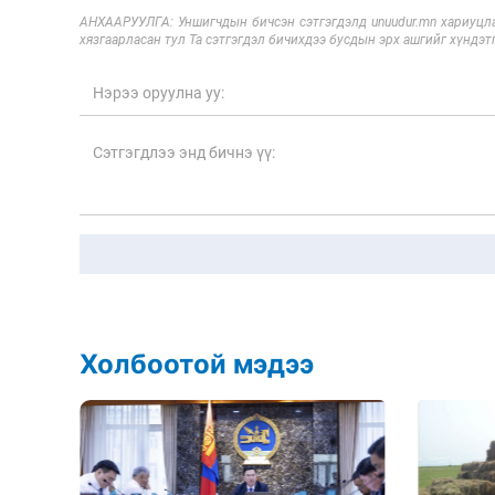
АНХААРУУЛГА: Уншигчдын бичсэн сэтгэгдэлд unuudur.mn хариуцла
хязгаарласан тул Та сэтгэгдэл бичихдээ бусдын эрх ашгийг хүндэтг
Холбоотой мэдээ