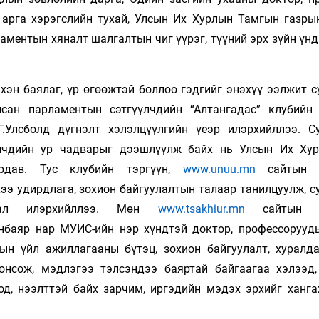
, арга хэрэгслийн тухай, Улсын Их Хурлын Тамгын газры
ментын хяналт шалгалтын чиг үүрэг, түүний эрх зүйн үнд
эхэн баялаг, үр өгөөжтэй боллоо гэдгийг энэхүү ээлжит 
лсан парламентын сэтгүүлчдийн “Алтангадас” клубийн
Г.Улсболд дүгнэлт хэлэлцүүлгийн үеэр илэрхийллээ. С
үлчдийн ур чадварыг дээшлүүлж байх нь Улсын Их Ху
рдав. Тус клубийн тэргүүн,
www.unuu.mn
сайтын с
ээ удирдлага, зохион байгуулалтын талаар танилцуулж, с
рхал илэрхийллээ. Мөн
www.tsakhiur.mn
сайтын сэ
нбаяр нар МУИС-ийн нэр хүндтэй доктор, профессорууд
рын үйл ажиллагааны бүтэц, зохион байгуулалт, хуралд
онсож, мэдлэгээ тэлсэндээ баяртай байгаагаа хэлээд
д, нээлттэй байх зарчим, иргэдийн мэдэх эрхийг ханга