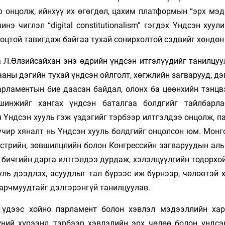
р онцолж, ийнхүү их өгөгдөл, цахим платформын “эрх мэд
э чиглэл “digital constitutionalism”
гэгдэх Үндсэн хуули
ноцтой тавигдаж байгаа тухай сонирхолтой сэдвийг хөндөн
 Л.Өлзийсайхан энэ өдрийн үндсэн итгэлүүдийг танилцуу
ны дэгийн тухай үндсэн ойлголт, хөгжлийн загварууд, дэ
арламентын бие даасан байдал, олонх ба цөөнхийн тэнцвэ
шинжийг хангах үндсэн баталгаа болдгийг тайлбарл
 Үндсэн хууль гэж үздэгийг тэрбээр илтгэлдээ онцолж, п
учир хяналт нь Үндсэн хууль болдгийг онцолсон юм. Монг
стрийн, зөвшилцлийн болон Конгрессийн загваруудын аль
 бичгийн дарга илтгэлдээ дурдаж, хэлэлцүүлгийн тодорхой
ууль дээдлэх, асуудлыг тал бүрээс иж бүрнээр, чөлөөтэй 
арчмуудтайг дэлгэрэнгүй танилцуулав.
н үдээс хойно парламент болон хэвлэл мэдээллийн ха
үний хүрээнд тэрбээр хэвлэлийн эрх чөлөө болон үндсэ