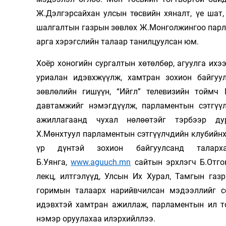
Ж.Дэлгэрсайхан улсын төсвийн хяналт, үе шат
шалгалтын газрын зөвлөх Ж.Монголжингоо парла
арга хэрэгслийн талаар танилцуулсан юм.
Хоёр хоногийн сургалтын хөтөлбөр, агуулга ихэ
уриалан идэвхжүүлж, хамтран зохион байгуу
зөвлөлийн гишүүн, “Ийгл” телевизийн тоймч 
давтамжийг нэмэгдүүлж, парламентын сэтгү
ажиллагаанд чухал нөлөөтэйг тэрбээр ду
Х.Мөнхтуул парламентын сэтгүүлчдийн клубийнх
үр дүнтэй зохион байгуулсанд тала
Б.Уянга,
www.aguuch.mn
сайтын эрхлэгч Б.Отго
лекц, илтгэлүүд, Улсын Их Хурал, Тамгын газ
горимын талаарх нарийвчилсан мэдээллийг с
идэвхтэй хамтран ажиллаж, парламентын ил то
нэмэр оруулахаа илэрхийллээ.