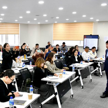
Ханш
Хэрэг з
Эрэлттэй мэдээ
Эрүүл м
Хууль ёс
Хүмүүс
Албаны 
Бусад
Life style
Ярилцл
Зөвлөгөө
Хоймор
Өнөөдрийн тухай
Уншигч-
өл