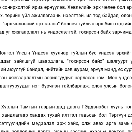
р сонирхолтой яриа өрнүүлэв. Хэвлэлийн эрх чөлөө бол а
х, төрийн үйл ажиллагааны нээлттэй, ил тод байдал, оло
 “эрх чөлөөний эрх чөлөө” боловч туйлын эрх биш гэдгий
д уг хязгаарлалт нь үндэслэлтэй, тохирсон байх зарчимд
онгол Улсын Үндсэн хуулиар туйлын бус үндсэн эрхийг
гддаг зайлшгүй шаардлага, “тохирсон байх” шалгуурт 
ий аюулгүй байдал, нийтийн хэв журам, эрүүл мэнд, ёс су
гэсэн хязгаарлалтын зорилгуудыг нэрлэсэн юм. Мөн үндсэ
 шалгууруудыг нэг бүрчлэн тайлбарлаж, олон улсын боло
 Хурлын Тамгын газрын дэд дарга Г.Эрдэнэбат хууль тог
 хандлагаар хандах тухай илтгэл тавьсан бол Тэргүүн д
этгүүлчдийн мэдээлэл эрж хайх, олж авах арга замы
лын зөвлөлийн дарга, Эдийн засгийн ухааны доктор, п