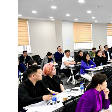
126-гийн НЭГ
Ертөнц
Спорт
Нийгэм
Бөх
Техник технологи
Сагсан бөмбөг
Шинжлэх ухаан
Хөлбөмбөг
Сонин хачин
Олимпын төрөл
Дэлхийн монгол
Тулааны спорт
Олимпын бус төр