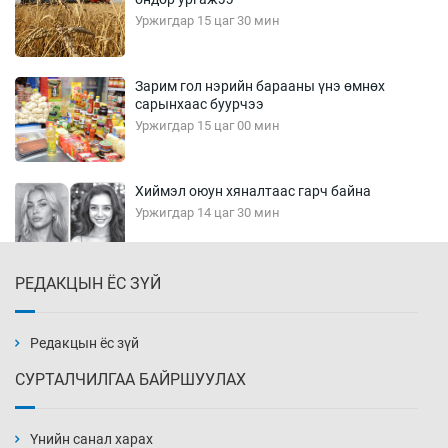
Уржигдар 15 цаг 30 мин
Зарим гол нэрийн барааны үнэ өмнөх
сарынхаас буурчээ
Уржигдар 15 цаг 00 мин
Хиймэл оюун хяналтаас гарч байна
Уржигдар 14 цаг 30 мин
РЕДАКЦЫН ЁС ЗҮЙ
Эмэгтэйчүүд Бээжин, эрэгтэйчүүд Японд
бэлтгэл базаахаар хилийн дээс алхлаа
Уржигдар 14 цаг 00 мин
Редакцын ёс зүй
СУРТАЛЧИЛГАА БАЙРШУУЛАХ
АНУ-ын Цэргийн кибер командлалаын
ажилтнууд амиа хорлох явдал эрс
нэмэгджээ
Үнийн санал харах