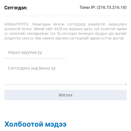
Сэтгэгдэл:
Таны IP: (216.73.216.10)
АНХААРУУЛГА: Уншигчдын бичсэн сэтгэгдэлд unuudur.mn хариуцлага
хүлээхгүй болно. Манай сайт ХХЗХ-ны журмын дагуу зүй зохисгүй зарим
үг, хэллэгийг хязгаарласан тул Та сэтгэгдэл бичихдээ бусдын эрх ашгийг
хүндэтгэн үзнэ үү. Хэм хэмжээ зөрчсөн сэтгэгдлийг админ устгах эрхтэй.
Илгээх
Холбоотой мэдээ