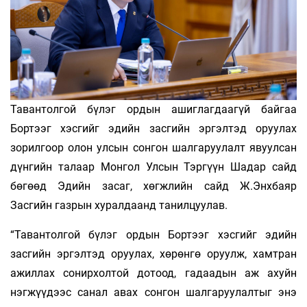
Тавантолгой бүлэг ордын ашиглагдаагүй байгаа
Бортээг хэсгийг эдийн засгийн эргэлтэд оруулах
зорилгоор олон улсын сонгон шалгаруулалт явуулсан
дүнгийн талаар Монгол Улсын Тэргүүн Шадар сайд
бөгөөд Эдийн засаг, хөгжлийн сайд Ж.Энхбаяр
Засгийн газрын хуралдаанд танилцуулав.
“Тавантолгой бүлэг ордын Бортээг хэсгийг эдийн
засгийн эргэлтэд оруулах, хөрөнгө оруулж, хамтран
ажиллах сонирхолтой дотоод, гадаадын аж ахуйн
нэгжүүдээс санал авах сонгон шалгаруулалтыг энэ