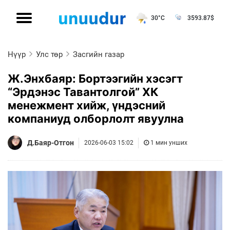
30°C
3593.87
$
Нүүр
Улс төр
Засгийн газар
Ж.Энхбаяр: Бортээгийн хэсэгт
“Эрдэнэс Тавантолгой” ХК
менежмент хийж, үндэсний
компаниуд олборлолт явуулна
Д.Баяр-Отгон
2026-06-03 15:02
1 мин унших