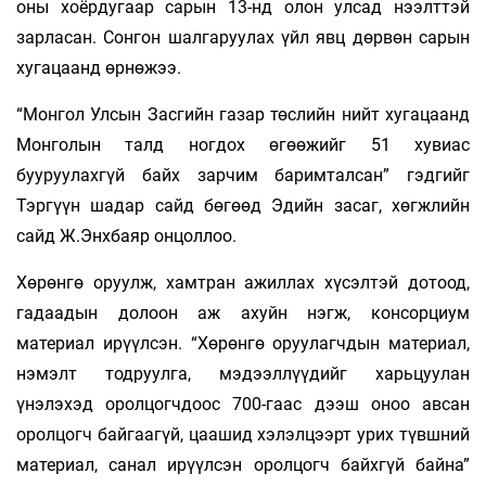
оны хоёрдугаар сарын 13-нд олон улсад нээлттэй
зарласан. Сонгон шалгаруулах үйл явц дөрвөн сарын
хугацаанд өрнөжээ.
“Монгол Улсын Засгийн газар төслийн нийт хугацаанд
Монголын талд ногдох өгөөжийг 51 хувиас
бууруулахгүй байх зарчим баримталсан” гэдгийг
Тэргүүн шадар сайд бөгөөд Эдийн засаг, хөгжлийн
сайд Ж.Энхбаяр онцоллоо.
Хөрөнгө оруулж, хамтран ажиллах хүсэлтэй дотоод,
гадаадын долоон аж ахуйн нэгж, консорциум
материал ирүүлсэн. “Хөрөнгө оруулагчдын материал,
нэмэлт тодруулга, мэдээллүүдийг харьцуулан
үнэлэхэд оролцогчдоос 700-гаас дээш оноо авсан
оролцогч байгаагүй, цаашид хэлэлцээрт урих түвшний
материал, санал ирүүлсэн оролцогч байхгүй байна”