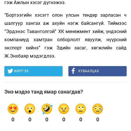
гэж Ажлын хэсэг дүгнэжээ.
“Бортээгийн хэсэгт олон улсын тендер зарласан ч
шалгуур хангах аж ахуйн нэгж байсангүй. Тиймээс
“Эрдэнэс Тавантолгой” ХК менежмент хийж, үндэсний
компаниуд хамтран олборлолт явуулж, нүүрсний
экспорт хийнэ” гэж Эдийн засаг, хөгжлийн сайд
Ж.Энхбаяр мэдэгдлээ.
ЖИРГЭХ
ХУВААЛЦАХ
Энэ мэдээ танд ямар санагдав?
0
0
0
0
0
0