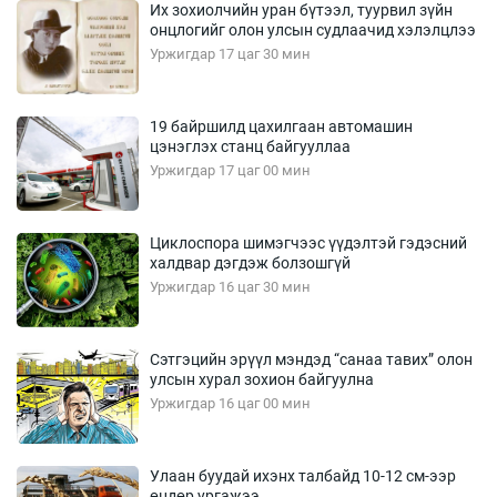
Их зохиолчийн уран бүтээл, туурвил зүйн
онцлогийг олон улсын судлаачид хэлэлцлээ
Уржигдар 17 цаг 30 мин
19 байршилд цахилгаан автомашин
цэнэглэх станц байгууллаа
Уржигдар 17 цаг 00 мин
Циклоспора шимэгчээс үүдэлтэй гэдэсний
халдвар дэгдэж болзошгүй
Уржигдар 16 цаг 30 мин
Сэтгэцийн эрүүл мэндэд “санаа тавих” олон
улсын хурал зохион байгуулна
Уржигдар 16 цаг 00 мин
Улаан буудай ихэнх талбайд 10-12 см-ээр
өндөр ургажээ