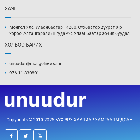
Уржигдар 13 цаг 52 мин
ХАЯГ
Монголын шигшээ Хонконгийн багийг ялж,
эхний хожлоо авлаа
Монгол Улс, Улаанбаатар 14200, Сүхбаатар дүүрэг 8-р
Уржигдар 13 цаг 30 мин
хороо, Алтангэрэлийн гудамж, Улаанбаатар зочид буудал
ХОЛБОО БАРИХ
Техникийн өндөр үзүүлэлттэй агаарын хөлөг
худалдан авах хүсэлтээ уламжлав
unuudur@mongolnews.mn
Уржигдар 13 цаг 00 мин
976-11-330801
“Шатахууны бус, бодлогын хомсдол
нүүрлээд байна”
Уржигдар 12 цаг 30 мин
Дөрвөн чиглэлд шөнийн автобус иргэдэд
Copyrights © 2010-2025 БҮХ ЭРХ ХУУЛИАР ХАМГААЛАГДСАН.
үйлчилж буй гэв
Уржигдар 12 цаг 00 мин