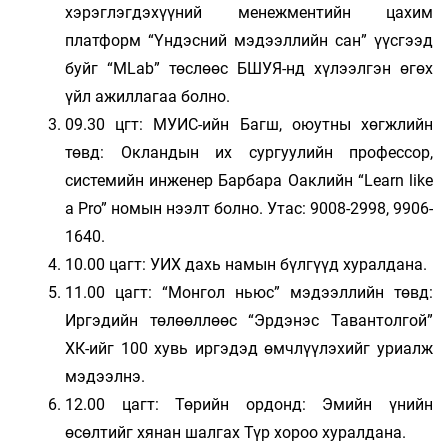
хэрэглэгдэхүүний менежментийн цахим
платформ “Үндэсний мэдээллийн сан” үүсгээд
буйг “MLab” төслөөс БШУЯ-нд хүлээлгэн өгөх
үйл ажиллагаа болно.
09.30 цгт: МУИС-ийн Багш, оюутны хөгжлийн
төвд: Окландын их сургуулийн профессор,
системийн инженер Барбара Оаклийн “Learn like
a Pro” номын нээлт болно. Утас: 9008-2998, 9906-
1640.
10.00 цагт: УИХ дахь намын бүлгүүд хуралдана.
11.00 цагт: “Монгол ньюс” мэдээллийн төвд:
Иргэдийн төлөөллөөс “Эрдэнэс Тавантолгой”
ХК-ийг 100 хувь иргэдэд өмчлүүлэхийг уриалж
мэдээлнэ.
12.00 цагт: Төрийн ордонд: Эмийн үнийн
өсөлтийг хянан шалгах Түр хороо хуралдана.