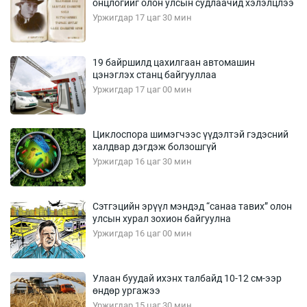
онцлогийг олон улсын судлаачид хэлэлцлээ
Уржигдар 17 цаг 30 мин
19 байршилд цахилгаан автомашин
цэнэглэх станц байгууллаа
Уржигдар 17 цаг 00 мин
Циклоспора шимэгчээс үүдэлтэй гэдэсний
халдвар дэгдэж болзошгүй
Уржигдар 16 цаг 30 мин
Сэтгэцийн эрүүл мэндэд “санаа тавих” олон
улсын хурал зохион байгуулна
Уржигдар 16 цаг 00 мин
Улаан буудай ихэнх талбайд 10-12 см-ээр
өндөр ургажээ
Уржигдар 15 цаг 30 мин