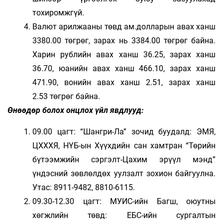
тохиромжгүй.
Валют арилжааны төвд ам.долларын авах ханш
3380.00 төгрөг, зарах нь 3384.00 төгрөг байна.
Харин рублийн авах ханш 36.25, зарах ханш
36.70, юанийн авах ханш 466.10, зарах ханш
471.90, вонийн авах ханш 2.51, зарах ханш
2.53 төгрөг байна.
Өнөөдөр болох онцлох үйл явдлууд:
09.00 цагт: “Шангри-Ла” зочид буудалд: ЭМЯ,
ЦХХХЯ, НҮБ-ын Хүүхдийн сан хамтран “Төрийн
бүтээмжийн сэргэлт-Цахим эрүүл мэнд”
үндэсний зөвлөлдөх уулзалт зохион байгуулна.
Утас: 8911-9482, 8810-6115.
09.30-12.30 цагт: МУИС-ийн Багш, оюутны
хөгжлийн төвд: ЕБС-ийн сургалтын