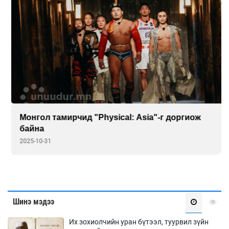
Монгол тамирчид "Physical: Asia"-г доргиож
байна
2025-10-31
Шинэ мэдээ
Их зохиолчийн уран бүтээл, туурвил зүйн