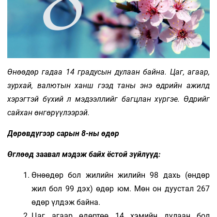
Өнөөдөр гадаа 14 градусын дулаан байна. Цаг, агаар,
зурхай, валютын ханш гээд таны энэ өдрийн ажилд
хэрэгтэй бүхий л мэдээллийг багцлан хүргэе. Өдрийг
сайхан өнгөрүүлээрэй.
Дөрөвдүгээр сарын 8-ны өдөр
Өглөөд заавал мэдэж байх ёстой зүйлүүд:
Өнөөдөр бол жилийн жилийн 98 дахь (өндөр
жил бол 99 дэх) өдөр юм. Мөн он дуустал 267
өдөр үлдэж байна.
Цаг агаар өдөртөө 14 хэмийн дулаан бол