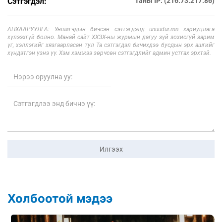
Сэтгэгдэл:
Таны IP: (216.73.217.86)
АНХААРУУЛГА: Уншигчдын бичсэн сэтгэгдэлд unuudur.mn хариуцлага
хүлээхгүй болно. Манай сайт ХХЗХ-ны журмын дагуу зүй зохисгүй зарим
үг, хэллэгийг хязгаарласан тул Та сэтгэгдэл бичихдээ бусдын эрх ашгийг
хүндэтгэн үзнэ үү. Хэм хэмжээ зөрчсөн сэтгэгдлийг админ устгах эрхтэй.
Илгээх
Холбоотой мэдээ