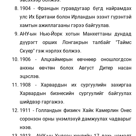
1904 - Францын гуравдугаар бүгд найрамдах
улс Их Британи болон Ирландын эзэнт гүрэнтэй
хамтын ажиллагааны гэрээ байгуулав.
АНУ-ын Нью-Йорк хотын Манхеттаны дундад
дүүрэгт орших Лонгакрын талбайг "Таймс
Скүер" гэж нэрлэх болжээ.
1906 - Алцхаймерын өвчнөөр оношлогдсон
анхны өвчтөн болох Август Дитер насан
эцэслэв.
1908 - Харвардын их сургуулийн захиргаа
Харвардын бизнесийн сургуулийг байгуулах
шийдвэр гаргажээ.
1911 - Голландын физикч Хайк Камерлин Онес
соронзон орны үнэмлэхүй дамжуулах чадварыг
нээв.
1913 - АНУ-ын Үндсэн хуулийн 17 дахь нэмэлт