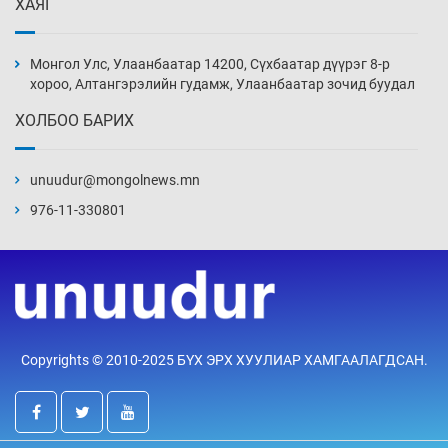
ХАЯГ
Монголын шигшээ Хонконгийн багийг ялж,
эхний хожлоо авлаа
Монгол Улс, Улаанбаатар 14200, Сүхбаатар дүүрэг 8-р
Уржигдар 13 цаг 30 мин
хороо, Алтангэрэлийн гудамж, Улаанбаатар зочид буудал
ХОЛБОО БАРИХ
Техникийн өндөр үзүүлэлттэй агаарын хөлөг
худалдан авах хүсэлтээ уламжлав
unuudur@mongolnews.mn
Уржигдар 13 цаг 00 мин
976-11-330801
“Шатахууны бус, бодлогын хомсдол
нүүрлээд байна”
Уржигдар 12 цаг 30 мин
Дөрвөн чиглэлд шөнийн автобус иргэдэд
Copyrights © 2010-2025 БҮХ ЭРХ ХУУЛИАР ХАМГААЛАГДСАН.
үйлчилж буй гэв
Уржигдар 12 цаг 00 мин