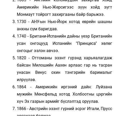
Америкийн Нью-Жерсигээс зүүн хойд зүгт
Монмаут тойрогт захиргааны байр барьжээ.
1730 - АНУ-ын Нью-Йорк хотод еврейн шашны
анхны сүм баригдав.
1740 - Британи-Испанийн дайны үеэр Британийн
усан онгоцууд Испанийн "Принцеса" хөлөг
онгоцыг эзлэн авчээ.
1820 - Оттоманы эзэнт гүрэнд харьяалагдаж
байсан Милошийн Аахен арлаас гар нь тасран
унасан Венус охин тэнгэрийн барималыг
илрүүлэв.
1864 - Америкийн иргэний дайн: Луйзана
мужийн Менсфельд хотод Холбоотны цэргийн
хүч Эх газрын армийг бүслэлтэд оруулав.
1866 - Австрийн эзэнт гүрний эсрэг Итали, Прусс
эвсэхээр болжээ.