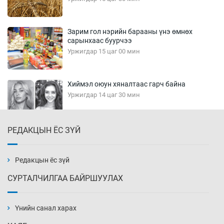
Зарим гол нэрийн барааны үнэ өмнөх
сарынхаас буурчээ
Уржигдар 15 цаг 00 мин
Хиймэл оюун хяналтаас гарч байна
Уржигдар 14 цаг 30 мин
РЕДАКЦЫН ЁС ЗҮЙ
Эмэгтэйчүүд Бээжин, эрэгтэйчүүд Японд
бэлтгэл базаахаар хилийн дээс алхлаа
Уржигдар 14 цаг 00 мин
Редакцын ёс зүй
СУРТАЛЧИЛГАА БАЙРШУУЛАХ
АНУ-ын Цэргийн кибер командлалаын
ажилтнууд амиа хорлох явдал эрс
нэмэгджээ
Үнийн санал харах
Уржигдар 13 цаг 52 мин