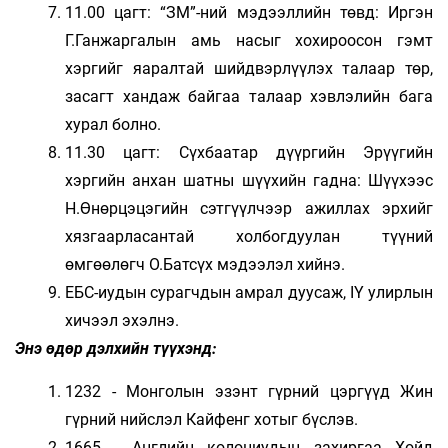
11.00 цагт: “ЗМ”-ний мэдээллийн төвд: Иргэн
Г.Ганжаргалын амь насыг хохироосон гэмт
хэргийг яаралтай шийдвэрлүүлэх талаар төр,
засагт хандаж байгаа талаар хэвлэлийн бага
хурал болно.
11.30 цагт: Сүхбаатар дүүргийн Эрүүгийн
хэргийн анхан шатны шүүхийн гадна: Шүүхээс
Н.Өнөрцэцэгийн сэтгүүлчээр ажиллах эрхийг
хязгаарласантай холбогдуулан түүний
өмгөөлөгч О.Батсүх мэдээлэл хийнэ.
ЕБС-иудын сурагчдын амрал дуусаж, IY улирлын
хичээл эхэлнэ.
Энэ өдөр дэлхийн түүхэнд:
1232 - Монголын эзэнт гүрний цэргүүд Жин
гүрний нийслэл Кайфенг хотыг бүслэв.
1665 - Английн колониудын захиргаа Хойд