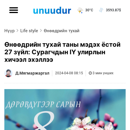
30°C
3593.87
$
Нүүр
Life style
Өнөөдрийн тухай
Өнөөдрийн тухай таны мэдэх ёстой
27 зүйл: Сурагчдын IY улирлын
хичээл эхэллээ
Д.Мягмаржаргал
2024-04-08 08:15
3 мин унших