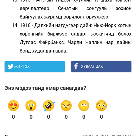
өөрчлөлтөөр Сенатын сонгууль зохион
байгуулах журамд өөрчлөлт оруулжээ.
1918 - Дэлхийн нэгдүгээр дайн: Нью-Йорк хотын
хөрөнгийн биржээс алдарт жүжигчид болох
Дуглас Фейрбанкс, Чарли Чаплин нар дайны
бонд худалдан авав.
ЖИРГЭХ
ХУВААЛЦАХ
Энэ мэдээ танд ямар санагдав?
0
0
0
0
0
0