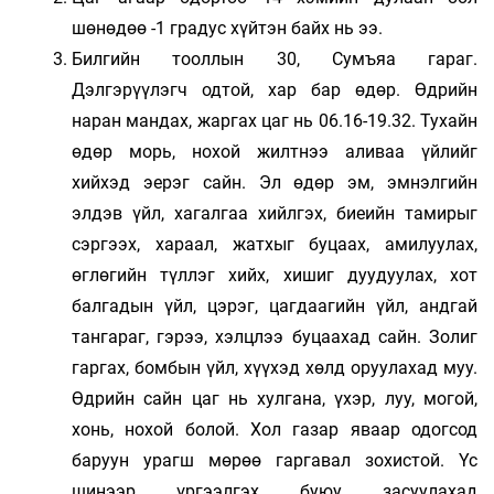
шөнөдөө -1 градус хүйтэн байх нь ээ.
Билгийн тооллын 30, Сумъяа гараг.
Дэлгэрүүлэгч одтой, хар бар өдөр. Өдрийн
наран мандах, жаргах цаг нь 06.16-19.32. Тухайн
өдөр морь, нохой жилтнээ аливаа үйлийг
хийхэд эерэг сайн. Эл өдөр эм, эмнэлгийн
элдэв үйл, хагалгаа хийлгэх, биеийн тамирыг
сэргээх, хараал, жатхыг буцаах, амилуулах,
өглөгийн түллэг хийх, хишиг дуудуулах, хот
балгадын үйл, цэрэг, цагдаагийн үйл, андгай
тангараг, гэрээ, хэлцлээ буцаахад сайн. Золиг
гаргах, бомбын үйл, хүүхэд хөлд оруулахад муу.
Өдрийн сайн цаг нь хулгана, үхэр, луу, могой,
хонь, нохой болой. Хол газар яваар одогсод
баруун урагш мөрөө гаргавал зохистой. Үс
шинээр үргээлгэх буюу засуулахад