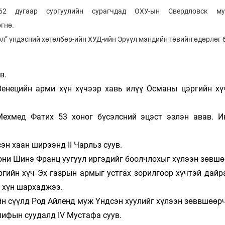
2 дугаар сургуулийн сурагчдад ОХУ-ын Свердловск м
өгнө.
ол” үндэсний хөтөлбөр-ийн ХУД-ийн Эрүүл мэндийн төвийн өдөрлөг 
в.
Венецийн арми хүн хүчээр хавь илүү Османы цэргийн хү
Мехмед Фатих 53 хоног бүсэлсний эцэст эзлэн авав. И
эн хаан ширээнд II Чарльз суув.
они Шинэ Франц уугуул иргэдийг боолчлохыг хүлээн зөвшө
ргийн хүч Эх газрын армыг устгах зорилгоор хүчтэй дайр
 хүн шархаджээ.
йн сүүлд Род Айленд муж Үндсэн хуулийг хүлээн зөввшөөр
ифын суудалд IV Мустафа суув.