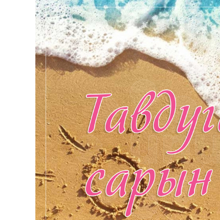
126-гийн НЭГ
Ертөнц
Спорт
Нийгэм
Бөх
Техник технологи
Сагсан бөмбөг
Шинжлэх ухаан
Хөлбөмбөг
Сонин хачин
Олимпын төрөл
Дэлхийн монгол
Тулааны спорт
Олимпын бус төр