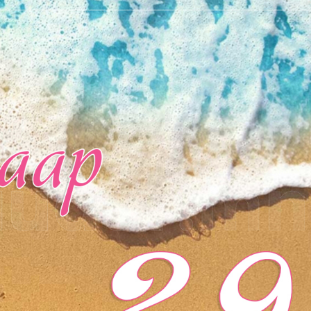
Ханш
Хэрэг з
Эрэлттэй мэдээ
Эрүүл м
Хууль ёс
Хүмүүс
Албаны 
Бусад
Life style
Ярилцл
Зөвлөгөө
Хоймор
Өнөөдрийн тухай
Уншигч-
өл