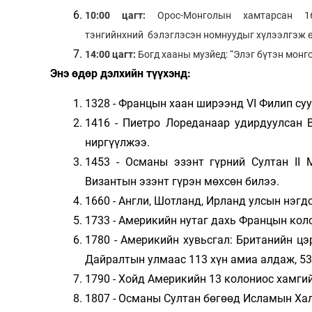
10:00 цагт:
Орос-Монголын хамтарсан 16
тэнгийнхний бэлэглэсэн номнуудыг хүлээлгэж 
14
:00 цагт:
Богд хааны музйед: “Элэг бүтэн монг
Энэ өдөр дэлхийн түүхэнд:
1328 - Францын хаан ширээнд VI Филип суу
1416 - Пиетро Лореданаар удирдуулсан 
ниргүүлжээ.
1453 - Османы эзэнт гүрний Султан II 
Византын эзэнт гүрэн мөхсөн билээ.
1660 - Англи, Шотланд, Ирланд улсын нэгдс
1733 - Америкийн нутаг дахь Францын кол
1780 - Америкийн хувьсгал: Британийн цэ
Дайралтын улмаас 113 хүн амиа алдаж, 53
1790 - Хойд Америкийн 13 колониос хамги
1807 - Османы Султан бөгөөд Исламын Хал