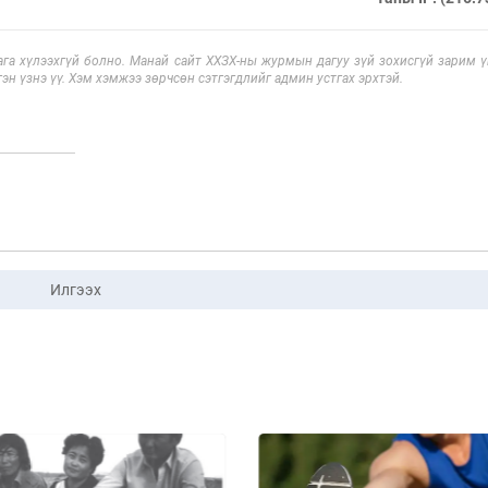
га хүлээхгүй болно. Манай сайт ХХЗХ-ны журмын дагуу зүй зохисгүй зарим үг
эн үзнэ үү. Хэм хэмжээ зөрчсөн сэтгэгдлийг админ устгах эрхтэй.
Илгээх