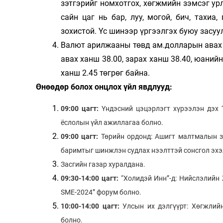
зэтгэрийг номхотгох, хөгжмийн зэмсэг урл
сайн цаг нь бар, луу, могой, бич, тахиа
зохистой. Үс шинээр үргээлгэх буюу засу
Валют арилжааны төвд ам.долларын авах х
авах ханш 38.00, зарах ханш 38.40, юанийн
ханш 2.45 төгрөг байна.
Өнөөдөр болох онцлох үйл явдлууд:
09:00 цагт:
Үндэсний цэцэрлэгт хүрээлэн дэх “
ёслолын үйл ажиллагаа болно.
09:00 цагт:
Төрийн ордонд: Ашигт малтмалын з
баримтыг шинжлэн судлах нээлттэй сонсгол эх
Засгийн газар хуралдана.
09:30-14:00 цагт:
“Холидэй Инн”-д: Нийслэлийн Ж
SME-2024” форум болно.
10:00-14:00 цагт:
Улсын их дэлгүүрт: Хөгжлийн
болно.