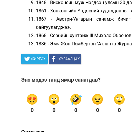
1848 - Висконсин муж Нэгдсэн улсын 30 д
1861 - Хонконгийн Үндэсний худалдааны т
1867 - Австри-Унгарын санамж бичиг
байгуулагджээ.
1868 - Сербийн хунтайж III Михало Обрено
1886 - Эмч Жон Пембертон "Атланта Журна
ЖИРГЭХ
ХУВААЛЦАХ
Энэ мэдээ танд ямар санагдав?
0
0
0
0
0
Сэтгэгдэл: