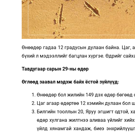
Олимп 2024
Өнөөдөр гадаа 12 градусын дулаан байна. Цаг, 
бүхий л мэдээллийг багцлан хүргэе. Өдрийг сайх
Тавдугаар сарын 29-ны өдөр
Өглөөд заавал мэдэж байх ёстой зүйлүүд:
Өнөөдөр бол жилийн 149 дэх өдөр бөгөөд о
Цаг агаар өдөртөө 12 хэмийн дулаан бол ш
Билгийн тооллын 20, Яруу эгшигт одтой, ха
өдөр хулгана жилтнээ аливаа үйлийг хийх
үйлд хянамгай хандаж, биеэ энхрийлүүшт