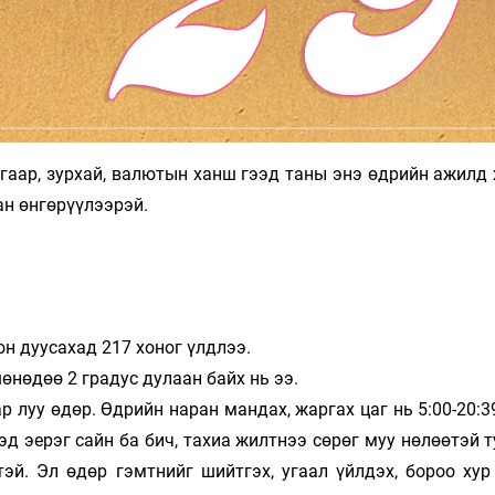
агаар, зурхай, валютын ханш гээд таны энэ өдрийн ажилд
ан өнгөрүүлээрэй.
н дуусахад 217 хоног үлдлээ.
өнөдөө 2 градус дулаан байх нь ээ.
р луу өдөр. Өдрийн наран мандах, жаргах цаг нь 5:00-20:3
эд эерэг сайн ба бич, тахиа жилтнээ сөрөг муу нөлөөтэй 
эй. Эл өдөр гэмтнийг шийтгэх, угаал үйлдэх, бороо хур 