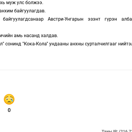
ахь муж улс болжээ.
анхим байгуулагдав.
 байгуулагдсанаар Австри-Унгарын эзэнт гүрэн алб
вичийн амь насанд халдав.
л" сонинд "Кока-Кола" ундааны анхны сурталчилгааг нийтэ
0
Таны IP: (216.7