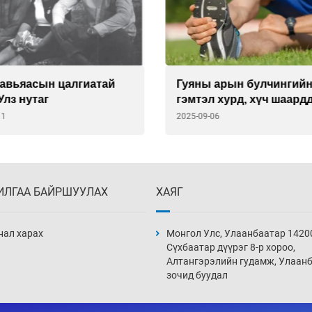
 авьяасын цалгиатай
Гуяны арын булчингий
Улз нутаг
гэмтэл хурд, хүч шаард
спортын тамирчдад
11
2025-09-06
тохиолддог
ИЛГАА БАЙРШУУЛАХ
ХАЯГ
нал харах
Монгол Улс, Улаанбаатар 1420
Сүхбаатар дүүрэг 8-р хороо,
Алтангэрэлийн гудамж, Улаан
зочид буудал