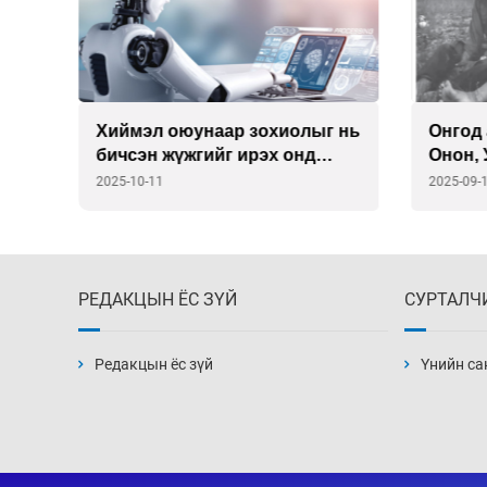
:
Хиймэл оюунаар зохиолыг нь
Онгод
бичсэн жүжгийг ирэх онд
Онон, 
толилуулна
2025-10-11
2025-09-
РЕДАКЦЫН ЁС ЗҮЙ
СУРТАЛЧ
Редакцын ёс зүй
Үнийн са