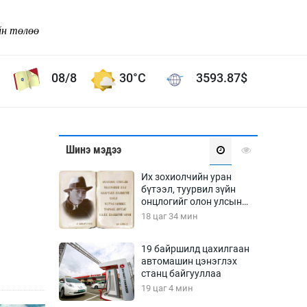
йн төлөө
08/8
30°C
3593.87
$
Соёл урлаг
Шинэ мэдээ
ой хөгжлийн зорилго -
Сонгодог урлаг
Их зохиолчийн уран
Ардын урлаг
бүтээл, туурвил зүйн
онцлогийг олон улсын
Дүрслэх урлаг
судлаачид хэлэлцлээ
18 цаг 34 мин
Өв соёл
таг
Кино урлаг
19 байршилд цахилгаан
автомашин цэнэглэх
 орчин
Цирк
станц байгууллаа
ол
19 цаг 4 мин
Рок поп, хип хоп
энд