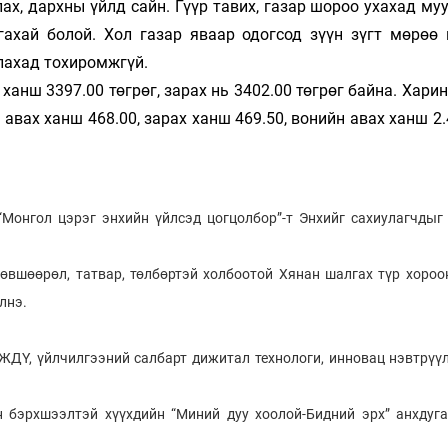
ах, дархны үйлд сайн. Гүүр тавих, газар шороо ухахад му
, гахай болой. Хол газар яваар одогсод зүүн зүгт мөрөө
улахад тохиромжгүй.
анш 3397.00 төгрөг, зарах нь 3402.00 төгрөг байна. Хари
 авах ханш 468.00, зарах ханш 469.50, вонийн авах ханш 2.
Монгол цэрэг энхийн үйлсэд цогцолбор”-т Энхийг сахиулагчдыг 
өвшөөрөл, татвар, төлбөртэй холбоотой Хянан шалгах түр хороо
элнэ.
ДҮ, үйлчилгээний салбарт дижитал технологи, инновац нэвтрүүлэ
 бэрхшээлтэй хүүхдийн “Миний дуу хоолой-Бидний эрх” анхдуг