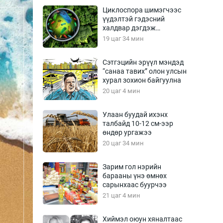
Урлагтай яриа
Циклоспора шимэгчээс
өрчил
үүдэлтэй гэдэсний
халдвар дэгдэж
энд-Эрхэм баян
болзошгүй
19 цаг 34 мин
Сэтгэцийн эрүүл мэндэд
“санаа тавих” олон улсын
хүний үг
хурал зохион байгуулна
20 цаг 4 мин
Улаан буудай ихэнх
талбайд 10-12 см-ээр
ага
Бусад
өндөр ургажээ
20 цаг 34 мин
Фото
сурвалжлагч
Видео
Зарим гол нэрийн
Инфографик
барааны үнэ өмнөх
сарынхаас буурчээ
Санал асуулга
21 цаг 4 мин
Хиймэл оюун хяналтаас