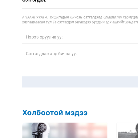
АНХААРУУЛГА: Уншигчдын бичсэн сэтгэгдэлд unuudur.mn хариуцла
хязгаарласан тул Та сэтгэгдэл бичихдээ бусдын эрх ашгийг хүндэтг
Холбоотой мэдээ