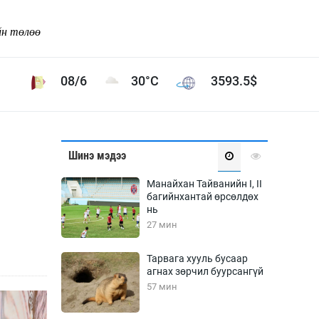
йн төлөө
08/6
30°C
3593.5
$
Соёл урлаг
Шинэ мэдээ
ой хөгжлийн зорилго -
Сонгодог урлаг
Манайхан Тайванийн I, II
Ардын урлаг
багийнхантай өрсөлдөх
нь
Дүрслэх урлаг
27 мин
Өв соёл
таг
Кино урлаг
Тарвага хууль бусаар
агнах зөрчил буурсангүй
 орчин
Цирк
57 мин
ол
Рок поп, хип хоп
энд