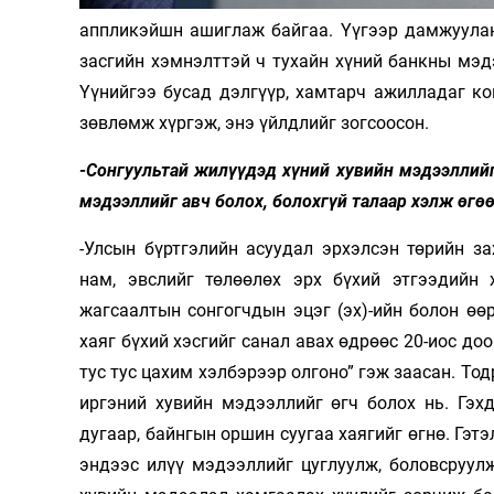
аппликэйшн ашиглаж байгаа. Үүгээр дамжуулан
засгийн хэмнэлттэй ч тухайн хүний банкны мэдэ
Үүнийгээ бусад дэлгүүр, хамтарч ажилладаг к
зөвлөмж хүргэж, энэ үйлдлийг зогсоосон.
-Сонгуультай жилүүдэд хүний хувийн мэдээллийг 
мэдээллийг авч болох, болохгүй талаар хэлж өгөө
-Улсын бүртгэлийн асуудал эрхэлсэн төрийн з
нам, эвслийг төлөөлөх эрх бүхий этгээдийн 
жагсаалтын сонгогчдын эцэг (эх)-ийн болон өөр
хаяг бүхий хэсгийг санал авах өдрөөс 20-иос до
тус тус цахим хэлбэрээр олгоно” гэж заасан. То
иргэний хувийн мэдээллийг өгч болох нь. Гэхд
дугаар, байнгын оршин суугаа хаягийг өгнө. Гэт
эндээс илүү мэдээллийг цуглуулж, боловсруул