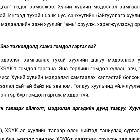
дгал” гэдэг хэмээжээ. Хүний хувийн мэдээлэл хамгаал
й. Ингээд тухайн банк бус, санхүүгийн байгууллага хуул
 мэдээллийн эзэн хуулийг “амь” оруулж, хэрэгжүүлэхэд о
Энэ тохиолдолд хаана гомдол гаргах вэ?
мэдээлэл хамгаалах тухай хуулийн дагуу мэдээллээ у
 ХЭҮК-т гомдол гаргана. Энэ төрлийн гомдол хүлээн авч,
омисс Хүний хувийн мэдээлэл хамгаалах хэлтэстэй болсон
ээлэл сайтай байх нь зөв юм. Голдуу хуульчид үйлчлүүлэ
гэн тэр бүр гомдол гаргаж мэддэггүй.
н талаарх ойлголт, мэдээлэл иргэдийн дунд тааруу. Хуул
, ХЭҮК эл хуулийн талаар олон нийтэд таниулах, суртал
ил биш мэтээр хандаж, ХЭҮК-т даатгаад орхисон тал ажиг