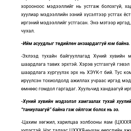
хорооноос мэдээллийг нь устгаж болохгүй, ха
хуулиар мэдээллийн эзний хүсэлтээр устгах ёсто
иргэний мэдээллийг устгасан. Энэ мэтээр иргэд,
чухал.
-Ийм асуудлыг төдийлөн анзаардаггүй юм байна. 
-Эхлээд тухайн байгууллагад Хүний хувийн 
шаардлага тавих эрхтэй. Хэрэв устгахгүй гэвэл
шаардлага хүргүүлэх эрх нь ХЭҮК-т бий. Тус к
ирүүлсэн тохиолдолд ажиллах учраас иргэд мэд
өмнөөс гомдол гаргадаг. Хуульчид хандаагүй ир
-Хүний хувийн мэдээлэл хамгаалах тухай хуулий
“таниулаагүй” байна гэж ойлгож болох нь ээ.
-Цахим хөгжил, харилцаа холбооны яам (ЦХХХЯ)
үүрэгтэй. Нэг талаас ЦХХХЯ-ныхан өөрсдийн аж