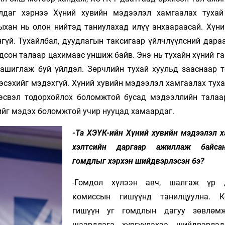
илдаг хэрнээ Хүний хувийн мэдээлэл хамгаалах тухай
ыхан нь олон нийтэд таниулахад илүү анхаараасай. Хүни
гүй. Тухайлбал, дуудлагын таксигаар үйлчлүүлсний дара
дсон талаар цахимаас уншиж байв. Энэ нь тухайн хүний г
ашиглаж буй үйлдэл. Зөрчлийн тухай хуульд зааснаар т
 эсэхийг мэдэхгүй. Хүний хувийн мэдээлэл хамгаалах тух
 эсвэл тодорхойлох боломжтой бусад мэдээллийн талаа
гийг мэдэх боломжтой учир нууцад хамаардаг.
-Та ХЭҮК-ийн Хүний хувийн мэдээлэл х
хэлтсийн даргаар ажиллаж байса
гомдлыг хэрхэн шийдвэрлэсэн бэ?
-Гомдол хүлээн авч, шалгаж үр 
комиссын гишүүнд танилцуулна. К
гишүүн уг гомдлын дагуу зөвлөмж
шаардлага хүргүүлэхээ шийдвэрлэд