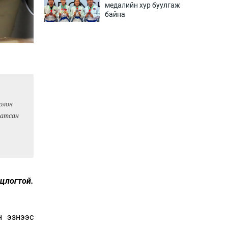
медалийн хур буулгаж
байна
3 цаг 27 мин
Б.Учрал, Ё.Пүрэвдаш нар
Азийн АШТ-д мөнгө, хүрэл
медаль хүртэв
3 цаг 54 мин
Нөөцийн махны
олон
худалдаа, борлуулалтыг
татсан
хянах систем нэвтрүүлнэ
3 цаг 57 мин
Эрүүл мэндээс бусад
салбарыг хэмнэлтийн
горимд шилжүүлэв
цлогтой.
4 цаг 27 мин
16 төрлийн эмийг нэг эх
н эзнээс
үүсвэрээс худалдан авах