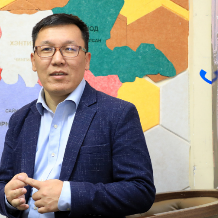
Ханш
Хэрэг з
Эрэлттэй мэдээ
Эрүүл м
Хууль ёс
Хүмүүс
Албаны 
Бусад
Life style
Ярилцл
Зөвлөгөө
Хоймор
Өнөөдрийн тухай
Уншигч-
өл