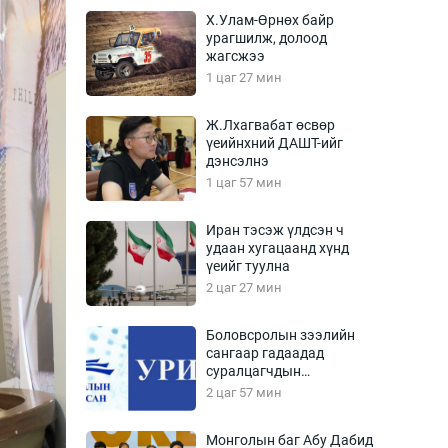
Урлагтай яриа
Х.Улам-Өрнөх байр
өрчил
урагшилж, долоод
жагсжээ
энд-Эрхэм баян
1 цаг 27 мин
Ж.Лхагвабат өсвөр
үеийнхний ДАШТ-ийг
хүний үг
дэнсэлнэ
1 цаг 57 мин
Иран тэсэж үлдсэн ч
удаан хугацаанд хүнд
ага
Бусад
үеийг туулна
2 цаг 27 мин
Фото
сурвалжлагч
Видео
Боловсролын зээлийн
Инфографик
сангаар гадаадад
суралцагчдын
Санал асуулга
амьжиргааны зардлын
2 цаг 57 мин
хэмжээг шинэчлэн
тогтоох нь
Монголын баг Абу Дабид