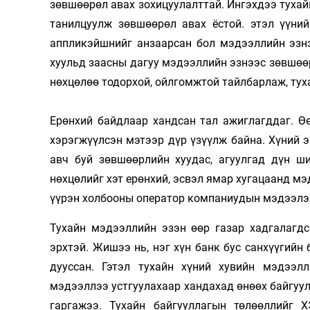
зөвшөөрөл авах зохицуулалттай. Ингэхдээ тухай
танилцуулж зөвшөөрөл авах ёстой. этэл үүний
аппликэйшнийг анзаарсан бол мэдээллийн эзнэ
хуульд заасны дагуу мэдээллийн эзнээс зөвшөөр
нөхцөлөө тодорхой, ойлгомжтой тайлбарлаж, туха
Ерөнхий байдлаар хандсан тал ажиглагддаг. Ө
хэрэгжүүлсэн мэтээр дүр үзүүлж байна. Хүний 
авч буй зөвшөөрлийн хуудас, агуулгад дүн ш
нөхцөлийг хэт ерөнхий, эсвэл ямар хугацаанд мэ
үүрэн холбооны оператор компаниудын мэдээлэл
Тухайн мэдээллийн эзэн өөр газар хадгалагдс
эрхтэй. Жишээ нь, нэг хүн банк бус санхүүгийн 
дууссан. Гэтэл тухайн хүний хувийн мэдээлл
мэдээллээ устгуулахаар хандахад өнөөх байгуул
гаргажээ. Тухайн байгууллагын төлөөллийг Х