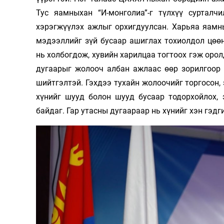
Тус яамныхан “И-монголиа”-г түлхүү сурталч
хэрэгжүүлэх ажлыг орхигдуулсан. Харьяа яамн
мэдээллийг зүй бусаар ашиглах тохиолдол цөөн
нь холбогдож, хувийн харилцаа тогтоох гэж орол
дугаарыг жолооч албан ажлаас өөр зорилгоор 
шийтгэлтэй. Гэхдээ тухайн жолоочийг торгосон,
хүнийг шууд болон шууд бусаар тодорхойлох,
байдаг. Гар утасны дугаараар нь хүнийг хэн гэд