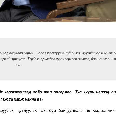
 оны тавдугаар сарын 1-нээс хэрэгжүүлж буй билээ. Хуулийн хэрэгжилт б
атартай ярилцлаа. Тэрбээр яриандаа хууль зөрчсөн жишээ, баримтыг эш 
юм.
йг хэрэгжүүлээд хоёр жил өнгөрлөө. Тус хууль нэлээд он
 гэж та харж байна вэ?
руулах, цуглуулах гэж буй байгууллага нь мэдээллий