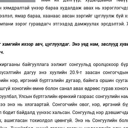
 хямдралтай үнээр бараа худалдаж авах нь хэрэглэгчд
элэл, ямар бараа, хаанаас авсан зэргийг цуглуулж буй х
омпани зэрэг гуравдагч этгээдэд дамжуулах эрсдэлтэй. 
хамгийн ихээр авч, цуглуулдаг. Энэ үед нам, эвслүүд ху
ч.
ахиргааны байгууллага ээлжит сонгуульд оролцохоор бүр
хүсэлтийн дагуу энэ хуулийн 20.9-т заасан сонгогчды
ийн нэр, иргэний бүртгэлийн дугаар, байнга оршин сууга
ошгүй хоногийн өмнө болон санал авах өдрөөс гурав хоно
друулбал, Улсын бүртгэлийн ерөнхий газраас сонгуулийн на
ээ энэ нь хязгаартай. Сонгогчийн овог, нэр, иргэний бү
эл бодит байдалд үүнээс хальсан. Сонгуульд нэр дэвшигч
ж, ашигласан тохиолдол цөөнгүй. Энэ нь Сонгуулийн бол