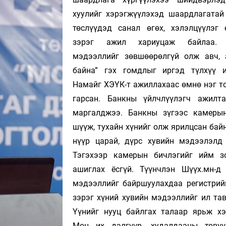
хуулийг хэрэгжүүлэхэд шаардлагата
төслүүдэд санал өгөх, хэлэлцүүлэг 
зэрэг ажил хариуцаж байлаа. 
мэдээллийг зөвшөөрөлгүй олж авч,
байна” гэх гомдлыг иргэд түлхүү и
Намайг ХЭҮК-т ажиллахаас өмнө нэг т
гарсан. Банкны үйлчлүүлэгч ажилт
маргалджээ. Банкны зүгээс камеры
шүүж, тухайн хүнийг олж ярилцсан бай
нүүр царай, дүрс хувийн мэдээлэлд 
Тэгэхээр камерын бичлэгийг ийм з
ашиглах ёсгүй. Түүнчлэн Шүүх.мн-д
мэдээллийг байршуулахдаа регистрий
зэрэг хүний хувийн мэдээллийг ил тав
Үүнийг нууц байлгах талаар ярьж хэ
Мөн их дэлгүүр, худалдааны төвүү