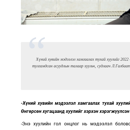
Олимп 2024
Хүний хувийн мэдээлэл хамгаалах тухай хуулийг 2022
тулгамдсан асуудлын талаар хуульч, судлаач Л.Галба
-Хүний хувийн мэдээлэл хамгаалах тухай хуули
Өнгөрсөн хугацаанд хуулийг хэрхэн хэрэгжүүлсэн
-Энэ хуулийн гол онцлог нь мэдээлэл боловс