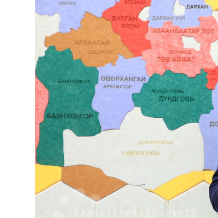
126-гийн НЭГ
Ертөнц
Спорт
Нийгэм
Бөх
Техник технологи
Сагсан бөмбөг
Шинжлэх ухаан
Хөлбөмбөг
Сонин хачин
Олимпын төрөл
Дэлхийн монгол
Тулааны спорт
Олимпын бус төр