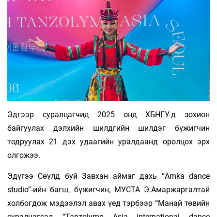
Эдгээр суралцагчид 2025 онд ХБНГУ-д зохион
байгуулах дэлхийн шилдгийн шилдэг бүжигчин
тодруулах 21 дэх удаагийн уралдаанд оролцох эрх
олгожээ.
Эдүгээ Сөүлд буй Завхан аймаг дахь “Amka dance
studio”-ийн багш, бүжигчин, МУСТА Э.Амаржаргалтай
холбогдож мэдээлэл авах үед тэрбээр “Манай төвийн
суралцагсад “Tanzolymp Asia international dance