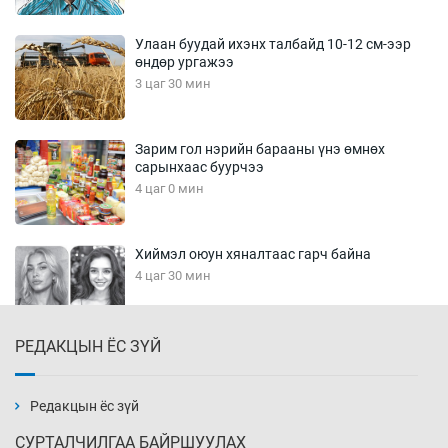
Улаан буудай ихэнх талбайд 10-12 см-ээр
өндөр ургажээ
3 цаг 30 мин
Зарим гол нэрийн барааны үнэ өмнөх
сарынхаас буурчээ
4 цаг 0 мин
Хиймэл оюун хяналтаас гарч байна
4 цаг 30 мин
РЕДАКЦЫН ЁС ЗҮЙ
Эмэгтэйчүүд Бээжин, эрэгтэйчүүд Японд
бэлтгэл базаахаар хилийн дээс алхлаа
5 цаг 0 мин
Редакцын ёс зүй
СУРТАЛЧИЛГАА БАЙРШУУЛАХ