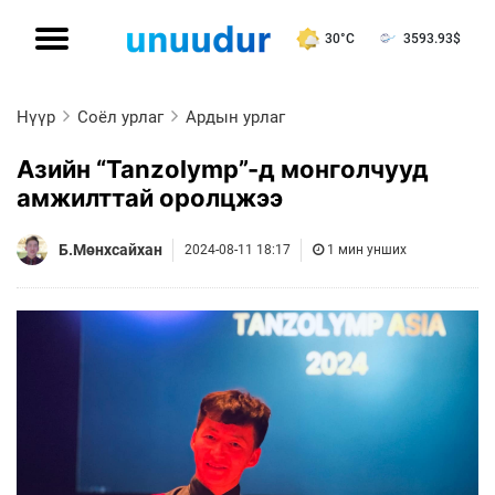
30°C
3593.93
$
Нүүр
Соёл урлаг
Ардын урлаг
Азийн “Tanzolymp”-д монголчууд
амжилттай оролцжээ
Б.Мөнхсайхан
2024-08-11 18:17
1 мин унших