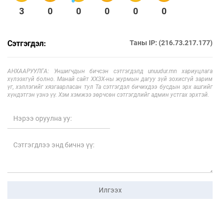
3
0
0
0
0
0
Сэтгэгдэл:
Таны IP: (216.73.217.177)
АНХААРУУЛГА: Уншигчдын бичсэн сэтгэгдэлд unuudur.mn хариуцлага
хүлээхгүй болно. Манай сайт ХХЗХ-ны журмын дагуу зүй зохисгүй зарим
үг, хэллэгийг хязгаарласан тул Та сэтгэгдэл бичихдээ бусдын эрх ашгийг
хүндэтгэн үзнэ үү. Хэм хэмжээ зөрчсөн сэтгэгдлийг админ устгах эрхтэй.
Илгээх