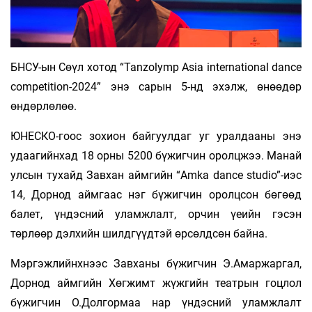
БНСУ-ын Сөүл хотод “Tanzolymp Asia international dance
competition-2024” энэ сарын 5-нд эхэлж, өнөөдөр
өндөрлөлөө.
ЮНЕСКО-гоос зохион байгуулдаг уг уралдааны энэ
удаагийнхад 18 орны 5200 бүжигчин оролцжээ. Манай
улсын тухайд Завхан аймгийн “Amka dance studio”-иэс
14, Дорнод аймгаас нэг бүжигчин оролцсон бөгөөд
балет, үндэсний уламжлалт, орчин үеийн гэсэн
төрлөөр дэлхийн шилдгүүдтэй өрсөлдсөн байна.
Мэргэжлийнхнээс Завханы бүжигчин Э.Амаржаргал,
Дорнод аймгийн Хөгжимт жүжгийн театрын гоцлол
бүжигчин О.Долгормаа нар үндэсний уламжлалт