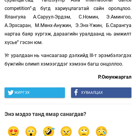
competition”-д бүгд хариуцлагатай сайн оролцлоо.
Ялангуяа А.Саруул-Эрдэм, С.Номин, Э.Амингоо,
А.Эрхсаран, М.Мөнх-Анужин, Э.Энх-Үжин, Б.Сарангуа
нартаа баяр хүргэж, дараагийн уралдаанд нь амжилт
хүсье” гэсэн юм.
Уг уралдаан нь чансаагаар дэлхийд III-т эрэмбэлэгдэх
бүжгийн олимп хэмээгддэг хэмээн багш онцоллоо.
Р.Оюунжаргал
ЖИРГЭХ
ХУВААЛЦАХ
Энэ мэдээ танд ямар санагдав?