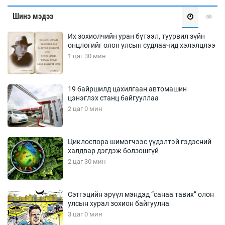
Шинэ мэдээ
Их зохиолчийн уран бүтээл, туурвил зүйн
онцлогийг олон улсын судлаачид хэлэлцлээ
1 цаг 30 мин
19 байршилд цахилгаан автомашин
цэнэглэх станц байгууллаа
2 цаг 0 мин
Циклоспора шимэгчээс үүдэлтэй гэдэсний
халдвар дэгдэж болзошгүй
2 цаг 30 мин
Сэтгэцийн эрүүл мэндэд “санаа тавих” олон
улсын хурал зохион байгуулна
3 цаг 0 мин