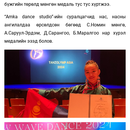
бүжгийн төрөлд мөнгөн медаль тус тус хүртжээ.
“Amka dance studio”-ийн суралцагчид нас, насны
ангилалдаа өрсөлдсөн бөгөөд С.Номин мөнгө,
А.Саруул-Эрдэм, Д.Сарангоо, Б.Маралгоо нар хүрэл
медалийн эзэд болов.