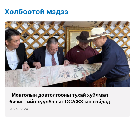
Холбоотой мэдээ
“Монголын довтолгооны тухай хуйлмал
бичиг”-ийн хуулбарыг ССАЖЗ-ын сайдад
гардуулав
2026-07-24