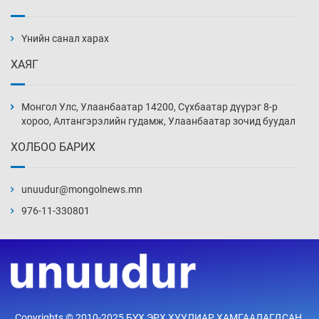
АНУ-ын Цэргийн кибер командлалаын
ажилтнууд амиа хорлох явдал эрс
нэмэгджээ
Үнийн санал харах
5 цаг 8 мин
ХАЯГ
Монголын шигшээ Хонконгийн багийг ялж,
эхний хожлоо авлаа
Монгол Улс, Улаанбаатар 14200, Сүхбаатар дүүрэг 8-р
5 цаг 30 мин
хороо, Алтангэрэлийн гудамж, Улаанбаатар зочид буудал
ХОЛБОО БАРИХ
Техникийн өндөр үзүүлэлттэй агаарын хөлөг
худалдан авах хүсэлтээ уламжлав
unuudur@mongolnews.mn
6 цаг 0 мин
976-11-330801
“Шатахууны бус, бодлогын хомсдол
нүүрлээд байна”
6 цаг 30 мин
Дөрвөн чиглэлд шөнийн автобус иргэдэд
Copyrights © 2010-2025 БҮХ ЭРХ ХУУЛИАР ХАМГААЛАГДСАН.