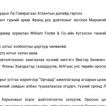
удын Ла Гомерагаас Атлантын далайд гарчээ.
энт гүрний арми Франц руу довтлохыг зогсоох Марнеги
рмид зориулан William Foster & Co.-ийн бүтээсэн танки
с хотыг холбоотны цэргүүд чөлөөлөв.
ту хотыг эзлэн авав.
овтолгооноос хамгаалах хүчний нисгэгч Виктор Беленко
г Японы Хакодатэд газардуулж, АНУ-аас улс төрийн орогн
рыг устгах зорилгоор “Орчард” ажиллагаанд агаарын цохи
нхий сайдын албан тушаалаасаа огцорч, түүний оронд Л
 Харьковын эсрэг довтолгоогоо эхлүүлж, Оросын цэ