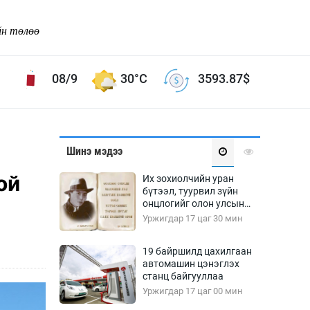
йн төлөө
08/9
30°C
3593.87
$
Соёл урлаг
Шинэ мэдээ
ой хөгжлийн зорилго -
Сонгодог урлаг
ой
Их зохиолчийн уран
Ардын урлаг
бүтээл, туурвил зүйн
онцлогийг олон улсын
Дүрслэх урлаг
судлаачид хэлэлцлээ
Уржигдар 17 цаг 30 мин
Өв соёл
таг
Кино урлаг
19 байршилд цахилгаан
автомашин цэнэглэх
 орчин
Цирк
станц байгууллаа
ол
Уржигдар 17 цаг 00 мин
Рок поп, хип хоп
энд