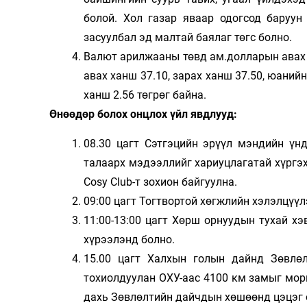
болой. Хол газар яваар одогсод баруун
засуулбал эд малтай баялаг төгс болно.
Валют арилжааны төвд ам.долларын авах х
авах ханш 37.10, зарах ханш 37.50, юанийн
ханш 2.56 төгрөг байна.
Өнөөдөр болох онцлох үйл явдлууд:
08.30 цагт Сэтгэцийн эрүүл мэндийн ү
талаарх мэдээллийг хариуцлагатай хүргэх
Cosy Club-т зохион байгуулна.
09:00 цагт Тогтвортой хөгжлийн хэлэлцүүл
11:00-13:00 цагт Хөрш орнуудын тухай х
хүрээлэнд болно.
15.00 цагт Халхын голын дайнд Зөвлө
тохиолдуулан ОХУ-аас 4100 км замыг мор
дахь Зөвлөлтийн дайчдын хөшөөнд цэцэг 