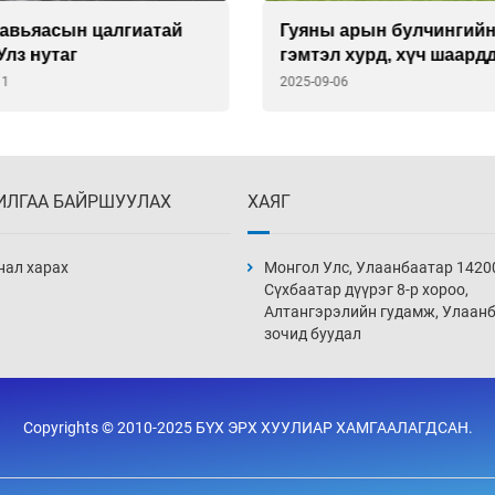
 арын булчингийн
Чимээгүй хувьсгалч
 хурд, хүч шаарддаг
2025-09-05
ын тамирчдад
06
лддог
ИЛГАА БАЙРШУУЛАХ
ХАЯГ
нал харах
Монгол Улс, Улаанбаатар 1420
Сүхбаатар дүүрэг 8-р хороо,
Алтангэрэлийн гудамж, Улаан
зочид буудал
Copyrights © 2010-2025 БҮХ ЭРХ ХУУЛИАР ХАМГААЛАГДСАН.