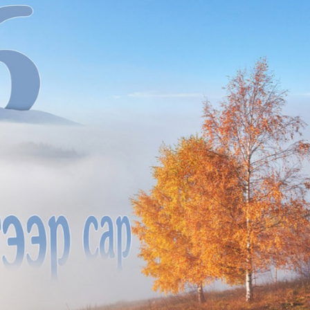
Ханш
Хэрэг з
Эрэлттэй мэдээ
Эрүүл м
Хууль ёс
Хүмүүс
Албаны 
Бусад
Life style
Ярилцл
Зөвлөгөө
Хоймор
Өнөөдрийн тухай
Уншигч-
өл