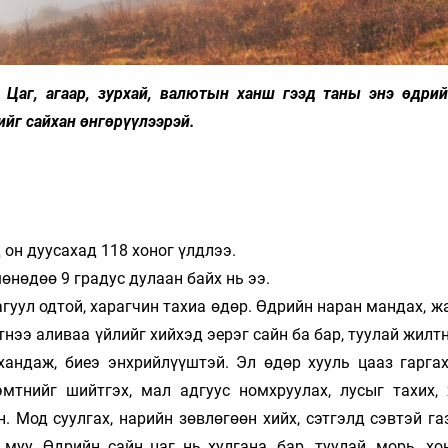
. Цаг, агаар, зурхай, валютын ханш гээд таны энэ өдри
ийг сайхан өнгөрүүлээрэй.
он дуусахад 118 хоног үлдлээ.
өнөдөө 9 градус дулаан байх нь ээ.
агуул одтой, харагчин тахиа өдөр. Өдрийн наран мандах, ж
лтнээ аливаа үйлийг хийхэд эерэг сайн ба бар, туулай жилт
андаж, биеэ энхрийлүүштэй. Эл өдөр хууль цааз гаргах,
эмтнийг шийтгэх, мал адгуус номхруулах, лусыг тахих, 
н. Мод суулгах, нарийн зөвлөгөөн хийх, сэтгэлд сэвтэй га
муу. Өдрийн сайн цаг нь хулгана, бар, туулай, морь, хо