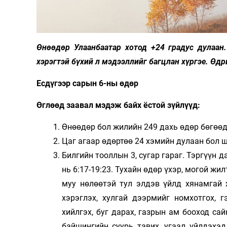
Олимп 2024
Өнөөдөр Улаанбаатар хотод +24 градус дулаан
хэрэгтэй бүхий л мэдээллийг багцлан хүргэе. Өдр
Есдүгээр сарын 6-ны өдөр
Өглөөд заавал мэдэж байх ёстой зүйлүүд:
Өнөөдөр бол жилийн 249 дахь өдөр бөгөөд 
Цаг агаар өдөртөө 24 хэмийн дулаан бол ш
Билгийн тооллын 3, сугар гараг. Тэргүүн д
нь 6:17-19:23. Тухайн өдөр үхэр, могой жи
муу нөлөөтэй тул элдэв үйлд хянамгай х
хэрэглэх, хулгай дээрмийг номхотгох, г
хийлгэх, буг дарах, газрын ам бооход сай
байшингийн суурь тавих, угаал үйлдэхэд 