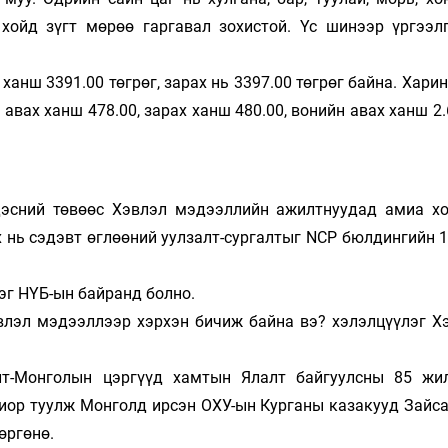
 хойд зүгт мөрөө гаргавал зохистой. Үс шинээр үргээл
анш 3391.00 төгрөг, зарах нь 3397.00 төгрөг байна. Хари
 авах ханш 478.00, зарах ханш 480.00, вонийн авах ханш 2.
ндэсний төвөөс Хэвлэл мэдээллийн ажилтнуудад амиа х
 нь сэдэвт өглөөний уулзалт-сургалтыг NCP бюлдингийн 1
эг НҮБ-ын байранд болно.
эвлэл мэдээллээр хэрхэн бичиж байна вэ? хэлэлцүүлэг Х
лт-Монголын цэргүүд хамтын Ялалт байгуулсны 85 жи
иор туулж Монголд ирсэн ОХУ-ын Курганы казакууд Зайса
өргөнө.