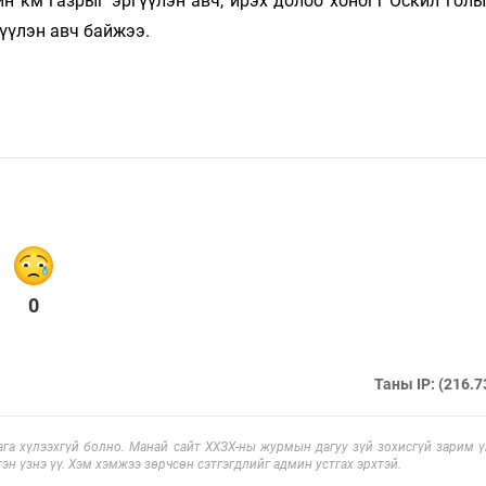
н км газрыг эргүүлэн авч, ирэх долоо хоногт Оскил голы
үүлэн авч байжээ.
0
Таны IP: (216.7
га хүлээхгүй болно. Манай сайт ХХЗХ-ны журмын дагуу зүй зохисгүй зарим үг
эн үзнэ үү. Хэм хэмжээ зөрчсөн сэтгэгдлийг админ устгах эрхтэй.