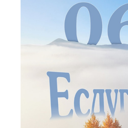
126-гийн НЭГ
Ертөнц
Спорт
Нийгэм
Бөх
Техник технологи
Сагсан бөмбөг
Шинжлэх ухаан
Хөлбөмбөг
Сонин хачин
Олимпын төрөл
Дэлхийн монгол
Тулааны спорт
Олимпын бус төр