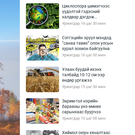
Урлагтай яриа
Циклоспора шимэгчээс
өрчил
үүдэлтэй гэдэсний
халдвар дэгдэж
энд-Эрхэм баян
болзошгүй
Уржигдар 16 цаг 30 мин
Сэтгэцийн эрүүл мэндэд
“санаа тавих” олон улсын
хүний үг
хурал зохион байгуулна
Уржигдар 16 цаг 00 мин
Улаан буудай ихэнх
талбайд 10-12 см-ээр
ага
Бусад
өндөр ургажээ
Уржигдар 15 цаг 30 мин
Фото
сурвалжлагч
Видео
Зарим гол нэрийн
Инфографик
барааны үнэ өмнөх
сарынхаас буурчээ
Санал асуулга
Уржигдар 15 цаг 00 мин
Хиймэл оюун хяналтаас