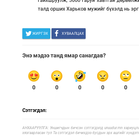
гайхшруулж, 3000 гаруй хавтгай дөрвөлжи
талд орших Харьков мужийг бүхэлд нь эрг
ЖИРГЭХ
ХУВААЛЦАХ
Энэ мэдээ танд ямар санагдав?
0
0
0
0
0
Сэтгэгдэл:
АНХААРУУЛГА: Уншигчдын бичсэн сэтгэгдэлд unuudur.mn хариуцла
хязгаарласан тул Та сэтгэгдэл бичихдээ бусдын эрх ашгийг хүндэтг