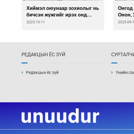
 нь
Онгод авьяасын цалгиатай
Гуяны
Онон, Улз нутаг
гэмтэл
спорт
2025-09-11
2025-09-
тохио
РЕДАКЦЫН ЁС ЗҮЙ
СУРТАЛЧ
Редакцын ёс зүй
Үнийн са