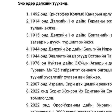
Энэ өдөр дэлхийн түүхэнд:
1492 онд Кристофер Колумб Канарын арлу
1914 онд Дэлхийн 1-р дайн: Германы эз
тулаан эхлэв.
1915 онд Дэлхийн 1-р дайн: Британийн а
загвар нь дуусч, туршилт хийжээ.
1944 онд Дэлхийн 2-р дайн: Бельгийн Ипре
1944 онд Зөвлөлтийн цэргүүд Эстонийн Тар
1976 он Хүйтэн дайн: ЗХУ-ын Агаарын д
Гуревич МиГ-25 тийрэлтэт сөнөөгч онгоцы
түүний хүсэлтийг хүлээн авч байжээ.
2007 онд Израиль Сири дэх цөмийн реакто
2022 онд Борис Жонсон Их Британийн Ерө
томилогдов.
2022 онд Орос-Украины дайн: Украин