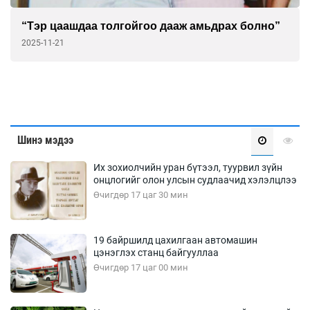
Монгол тамирчид "Physical: Asia"-г доргиож
байна
2025-10-31
Шинэ мэдээ
Их зохиолчийн уран бүтээл, туурвил зүйн
онцлогийг олон улсын судлаачид хэлэлцлээ
Өчигдөр 17 цаг 30 мин
19 байршилд цахилгаан автомашин
цэнэглэх станц байгууллаа
Өчигдөр 17 цаг 00 мин