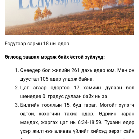
Есдүгээр сарын 18-ны өдөр
Өглөөд заавал мэдэж байх ёстой зүйлүүд:
Өнөөдөр бол жилийн 261 дахь өдөр юм. Мөн он
дуустал 105 өдөр үлдэж байна.
Цаг агаар өдөртөө 17 хэмийн дулаан бол
шөнөдөө 0 градус дулаан байх нь ээ.
Билгийн тооллын 15, буд гараг. Могойг хүлэгч
одтой, хөхөгчин тахиа өдөр. Өдрийн наран
мандах, жаргах цаг нь 6:34-18:59. Тухайн өдөр
үхэр жилтнээ аливаа үйлийг хийхэд эерэг сайн