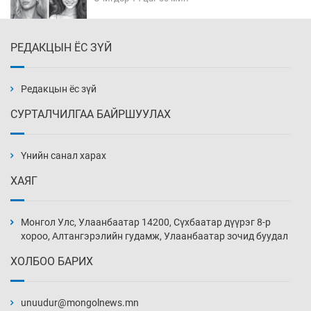
РЕДАКЦЫН ЁС ЗҮЙ
Эмэгтэйчүүд Бээжин, эрэгтэйчүүд Японд
бэлтгэл базаахаар хилийн дээс алхлаа
Өчигдөр 14 цаг 00 мин
Редакцын ёс зүй
СУРТАЛЧИЛГАА БАЙРШУУЛАХ
АНУ-ын Цэргийн кибер командлалаын
ажилтнууд амиа хорлох явдал эрс
нэмэгджээ
Үнийн санал харах
Өчигдөр 13 цаг 52 мин
ХАЯГ
Монголын шигшээ Хонконгийн багийг ялж,
эхний хожлоо авлаа
Монгол Улс, Улаанбаатар 14200, Сүхбаатар дүүрэг 8-р
Өчигдөр 13 цаг 30 мин
хороо, Алтангэрэлийн гудамж, Улаанбаатар зочид буудал
ХОЛБОО БАРИХ
Техникийн өндөр үзүүлэлттэй агаарын хөлөг
худалдан авах хүсэлтээ уламжлав
unuudur@mongolnews.mn
Өчигдөр 13 цаг 00 мин