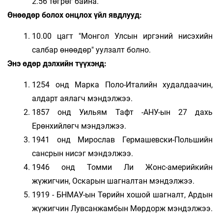
2.56 төгрөг байна.
Өнөөдөр болох онцлох үйл явдлууд:
10.00 цагт "Монгол Улсын иргэний нисэхийн
салбар өнөөдөр" уулзалт болно.
Энэ өдөр дэлхийн түүхэнд:
1254 онд Марка Поло-Италийн худалдаачин,
алдарт аялагч мэндэлжээ.
1857 онд Уильям Тафт -АНУ-ын 27 дахь
Ерөнхийлөгч мэндэлжээ.
1941 онд Мирослав Гермашевски-Польшийн
сансрын нисэг мэндэлжээ.
1946 онд Томми Ли Жонс-америйкийн
жүжигчин, Оскарын шагналтан мэндэлжээ.
1919 - БНМАУ-ын Төрийн хошой шагналт, Ардын
жүжигчин Лувсанжамбын Мөрдорж мэндэлжээ.