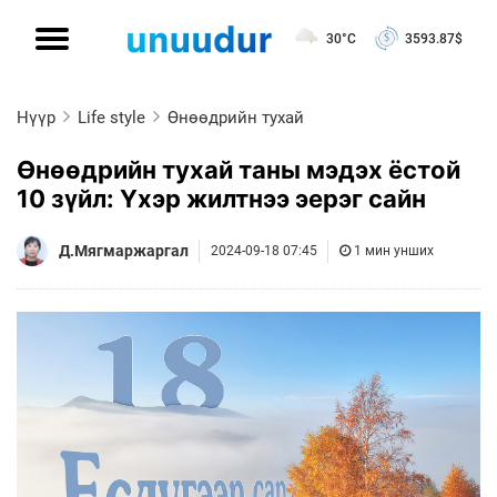
30°C
3593.87
$
Нүүр
Life style
Өнөөдрийн тухай
Өнөөдрийн тухай таны мэдэх ёстой
10 зүйл: Үхэр жилтнээ эерэг сайн
Д.Мягмаржаргал
2024-09-18 07:45
1 мин унших