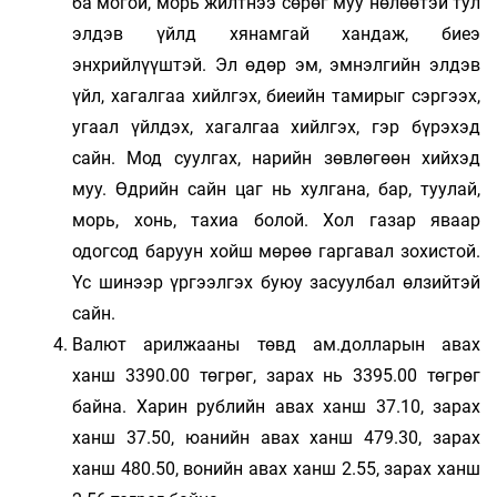
ба могой, морь жилтнээ сөрөг муу нөлөөтэй тул
элдэв үйлд хянамгай хандаж, биеэ
энхрийлүүштэй. Эл өдөр эм, эмнэлгийн элдэв
үйл, хагалгаа хийлгэх, биеийн тамирыг сэргээх,
угаал үйлдэх, хагалгаа хийлгэх, гэр бүрэхэд
сайн. Мод суулгах, нарийн зөвлөгөөн хийхэд
муу. Өдрийн сайн цаг нь хулгана, бар, туулай,
морь, хонь, тахиа болой. Хол газар яваар
одогсод баруун хойш мөрөө гаргавал зохистой.
Үс шинээр үргээлгэх буюу засуулбал өлзийтэй
сайн.
Валют арилжааны төвд ам.долларын авах
ханш 3390.00 төгрөг, зарах нь 3395.00 төгрөг
байна. Харин рублийн авах ханш 37.10, зарах
ханш 37.50, юанийн авах ханш 479.30, зарах
ханш 480.50, вонийн авах ханш 2.55, зарах ханш