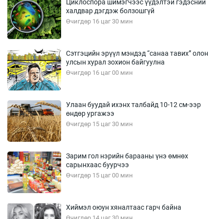
Циклоспора шимэгчээс үүдэлтэй гэдэсний
халдвар дэгдэж болзошгүй
Өчигдөр 16 цаг 30 мин
Сэтгэцийн эрүүл мэндэд “санаа тавих” олон
улсын хурал зохион байгуулна
Өчигдөр 16 цаг 00 мин
Улаан буудай ихэнх талбайд 10-12 см-ээр
өндөр ургажээ
Өчигдөр 15 цаг 30 мин
Зарим гол нэрийн барааны үнэ өмнөх
сарынхаас буурчээ
Өчигдөр 15 цаг 00 мин
Хиймэл оюун хяналтаас гарч байна
Өчигдөр 14 цаг 30 мин