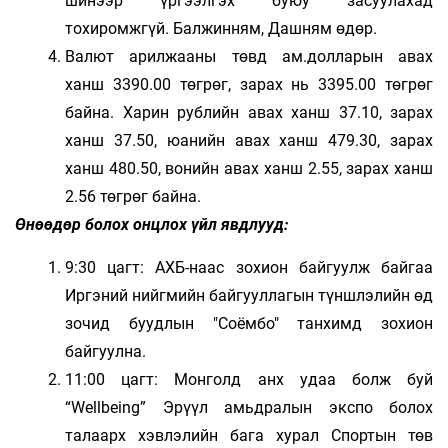
шинээр үргээлгэх буюу засуулахад
тохиромжгүй. Балжинням, Дашням өдөр.
Валют арилжааны төвд ам.долларын авах
ханш 3390.00 төгрөг, зарах нь 3395.00 төгрөг
байна. Харин рублийн авах ханш 37.10, зарах
ханш 37.50, юанийн авах ханш 479.30, зарах
ханш 480.50, вонийн авах ханш 2.55, зарах ханш
2.56 төгрөг байна.
Өнөөдөр болох онцлох үйл явдлууд:
9:30 цагт: АХБ-наас зохион байгуулж байгаа
Иргэний нийгмийн байгууллагын түншлэлийн өдө
зочид буудлын "Соёмбо" танхимд зохион
байгуулна.
11:00 цагт: Монголд анх удаа болж буй
“Wellbeing” Эрүүл амьдралын экспо болох
талаарх хэвлэлийн бага хурал Спортын төв