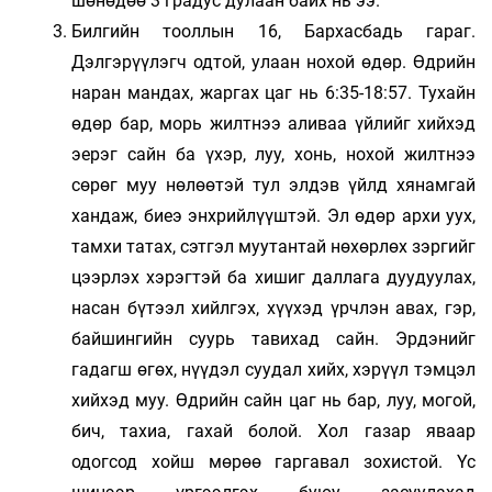
шөнөдөө 3 градус дулаан байх нь ээ.
Билгийн тооллын 16, Бархасбадь гараг.
Дэлгэрүүлэгч одтой, улаан нохой өдөр. Өдрийн
наран мандах, жаргах цаг нь 6:35-18:57. Тухайн
өдөр бар, морь жилтнээ аливаа үйлийг хийхэд
эерэг сайн ба үхэр, луу, хонь, нохой жилтнээ
сөрөг муу нөлөөтэй тул элдэв үйлд хянамгай
хандаж, биеэ энхрийлүүштэй. Эл өдөр архи уух,
тамхи татах, сэтгэл муутантай нөхөрлөх зэргийг
цээрлэх хэрэгтэй ба хишиг даллага дуудуулах,
насан бүтээл хийлгэх, хүүхэд үрчлэн авах, гэр,
байшингийн суурь тавихад сайн. Эрдэнийг
гадагш өгөх, нүүдэл суудал хийх, хэрүүл тэмцэл
хийхэд муу. Өдрийн сайн цаг нь бар, луу, могой,
бич, тахиа, гахай болой. Хол газар яваар
одогсод хойш мөрөө гаргавал зохистой. Үс