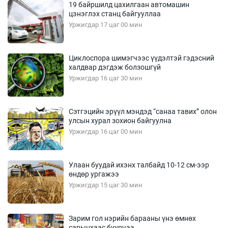
19 байршилд цахилгаан автомашин
цэнэглэх станц байгууллаа
Уржигдар 17 цаг 00 мин
Циклоспора шимэгчээс үүдэлтэй гэдэсний
халдвар дэгдэж болзошгүй
Уржигдар 16 цаг 30 мин
Сэтгэцийн эрүүл мэндэд “санаа тавих” олон
улсын хурал зохион байгуулна
Уржигдар 16 цаг 00 мин
Улаан буудай ихэнх талбайд 10-12 см-ээр
өндөр ургажээ
Уржигдар 15 цаг 30 мин
Зарим гол нэрийн барааны үнэ өмнөх
сарынхаас буурчээ