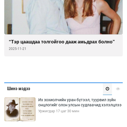
“Тэр цаашдаа толгойгоо дааж амьдрах болно”
2025-11-21
Шинэ мэдээ
Их зохиолчийн уран бүтээл, туурвил зүйн
онцлогийг олон улсын судлаачид хэлэлцлээ
Уржигдар 17 цаг 30 мин