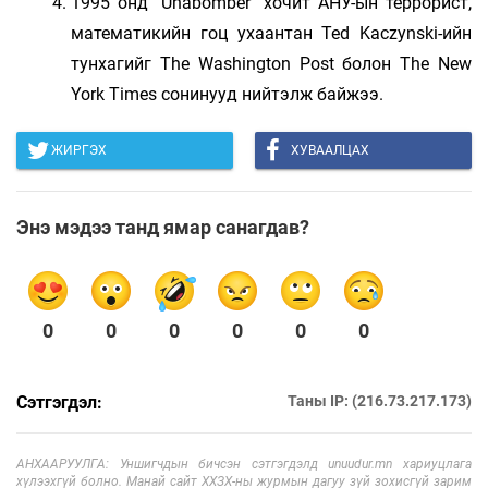
1995 онд "Unabomber" хочит АНУ-ын террорист,
математикийн гоц ухаантан Ted Kaczynski-ийн
тунхагийг The Washington Post болон The New
York Times сонинууд нийтэлж байжээ.
ЖИРГЭХ
ХУВААЛЦАХ
Энэ мэдээ танд ямар санагдав?
0
0
0
0
0
0
Сэтгэгдэл:
Таны IP: (216.73.217.173)
АНХААРУУЛГА: Уншигчдын бичсэн сэтгэгдэлд unuudur.mn хариуцлага
хүлээхгүй болно. Манай сайт ХХЗХ-ны журмын дагуу зүй зохисгүй зарим