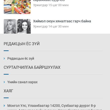
Уржигдар 15 цаг 00 мин
Хиймэл оюун хяналтаас гарч байна
Уржигдар 14 цаг 30 мин
РЕДАКЦЫН ЁС ЗҮЙ
Эмэгтэйчүүд Бээжин, эрэгтэйчүүд Японд
бэлтгэл базаахаар хилийн дээс алхлаа
Уржигдар 14 цаг 00 мин
Редакцын ёс зүй
СУРТАЛЧИЛГАА БАЙРШУУЛАХ
АНУ-ын Цэргийн кибер командлалаын
ажилтнууд амиа хорлох явдал эрс
нэмэгджээ
Үнийн санал харах
Уржигдар 13 цаг 52 мин
ХАЯГ
Монголын шигшээ Хонконгийн багийг ялж,
эхний хожлоо авлаа
Монгол Улс, Улаанбаатар 14200, Сүхбаатар дүүрэг 8-р
Уржигдар 13 цаг 30 мин