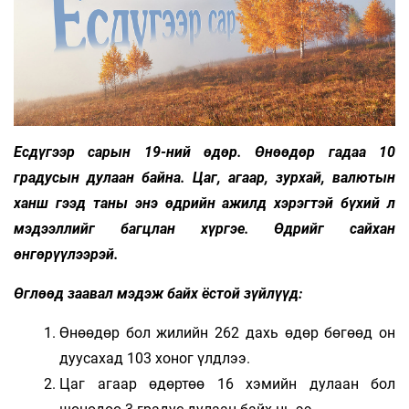
Есдүгээр сарын 19-ний өдөр. Өнөөдөр гадаа 10
градусын дулаан байна. Цаг, агаар, зурхай, валютын
ханш гээд таны энэ өдрийн ажилд хэрэгтэй бүхий л
мэдээллийг багцлан хүргэе. Өдрийг сайхан
өнгөрүүлээрэй.
Өглөөд заавал мэдэж байх ёстой зүйлүүд:
Өнөөдөр бол жилийн 262 дахь өдөр бөгөөд он
дуусахад 103 хоног үлдлээ.
Цаг агаар өдөртөө 16 хэмийн дулаан бол