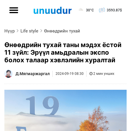
30°C
3593.87
$
Нүүр
Life style
Өнөөдрийн тухай
Өнөөдрийн тухай таны мэдэх ёстой
11 зүйл: Эрүүл амьдралын экспо
болох талаар хэвлэлийн хуралтай
Д.Мягмаржаргал
2024-09-19 08:30
2 мин унших