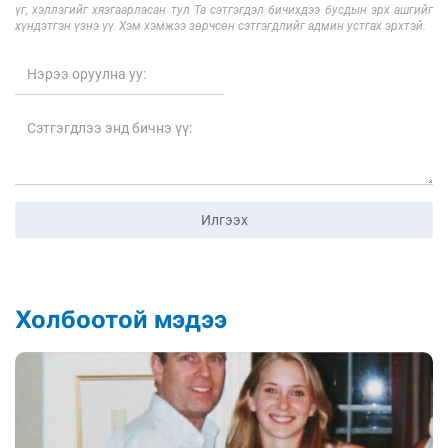
үг, хэллэгийг хязгаарласан тул Та сэтгэгдэл бичихдээ бусдын эрх ашгийг
хүндэтгэн үзнэ үү. Хэм хэмжээ зөрчсөн сэтгэгдлийг админ устгах эрхтэй.
Илгээх
Холбоотой мэдээ