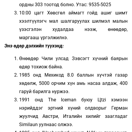
ордны 303 тоотод болно. Утас: 9535-5025
10:00 цагт Хөвсгөл аймагт гойд ашиг шимт
хээлтүүлэгч мал шалгаруулах шилмэл малын
үзэсгэлэн худалдаа нээж, өнөөдөр,
маргааш үргэлжилнэ.
Энэ өдөр дэлхийн түүхэнд:
Өнөөдөр Чили улсад Зэвсэгт хүчний баярын
өдөр тохиож байна.
1985 онд Мехикод 8.0 баллын хүчтэй газар
хөдөлж, 5000 орчим хүн амь насаа алдаж, 400
гаруй барилга нуржээ.
1991 онд The Iceman буюу Цtzi хэмээн
нэрийддэг эртний хүний олдворыг Герман
жуулчид Австри, Италийн хилийг заагладаг
Similaun уулнаас олжээ.