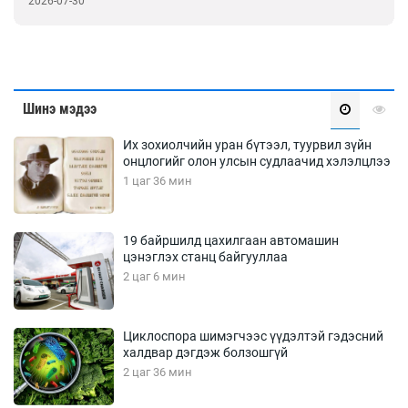
2026-07-28
Шинэ мэдээ
Их зохиолчийн уран бүтээл, туурвил зүйн
онцлогийг олон улсын судлаачид хэлэлцлээ
1 цаг 36 мин
19 байршилд цахилгаан автомашин
цэнэглэх станц байгууллаа
2 цаг 6 мин
Циклоспора шимэгчээс үүдэлтэй гэдэсний
халдвар дэгдэж болзошгүй
2 цаг 36 мин