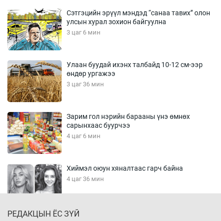
Сэтгэцийн эрүүл мэндэд “санаа тавих” олон
улсын хурал зохион байгуулна
3 цаг 6 мин
Улаан буудай ихэнх талбайд 10-12 см-ээр
өндөр ургажээ
3 цаг 36 мин
Зарим гол нэрийн барааны үнэ өмнөх
сарынхаас буурчээ
4 цаг 6 мин
Хиймэл оюун хяналтаас гарч байна
4 цаг 36 мин
РЕДАКЦЫН ЁС ЗҮЙ
Эмэгтэйчүүд Бээжин, эрэгтэйчүүд Японд