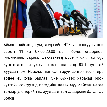
Аймаг, нийслэл, сум, дүүргийн ИТХ-ын сонгууль энэ
сарын 11-ний 07.00-20.00 цагт болж өндөрлөв.
Сонгогчийн нэрийн жагсаалтад нийт 2 246 164 хүн
бүртгэгдсэн ч улсын хэмжээнд ирц 53.1 хувьтай
дууссан юм. Нийслэл нэг сая гаруй сонгогчтой ч ирц
ердөө 43 хувь байлаа. Энэ бүхнээс харахад орон
нутгийн сонгуульд иргэдийн идэвх муу байсан, нөгөө
талаар улс төрийн намуудад итгэл алдарсны баталгаа
болов.