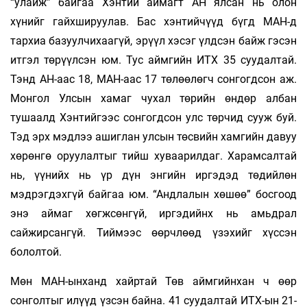
“улайж” байгаа Хэнтий аймагт АН ялсан нь олон
хүнийг гайхшируулав. Бас хэнтийчүүд бүгд МАН-д
тархиа базуулчихаагүй, эрүүл хэсэг үлдсэн байж гэсэн
итгэл төрүүлсэн юм. Тус аймгийн ИТХ 35 суудалтай.
Тэнд АН-аас 18, МАН-аас 17 төлөөлөгч сонгогдсон аж.
Монгол Улсын хамаг чухал төрийн өндөр албан
тушаалд Хэнтийгээс сонгогдсон улс төрчид сууж буй.
Тэд эрх мэдлээ ашиглан улсын төсвийн хамгийн давуу
хөрөнгө оруулалтыг тийш хуваарилдаг. Харамсалтай
нь, үүнийх нь үр дүн энгийн иргэдэд төдийлөн
мэдрэгдэхгүй байгаа юм. “Андлалын хөшөө” босгоод
энэ аймаг хөгжсөнгүй, иргэдийнх нь амьдрал
сайжирсангүй. Тиймээс өөрчлөөд үзэхийг хүссэн
бололтой.
Мөн МАН-ынханд хайртай Төв аймгийнхан ч өөр
сонголтыг илүүд үзсэн байна. 41 суудалтай ИТХ-ын 21-