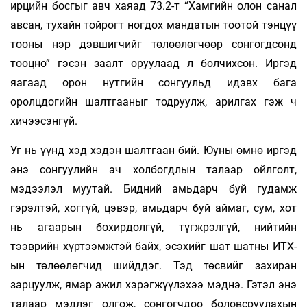
ирцийн босгыг авч хаяад 73.2-т “Хамгийн олон санал
авсан, тухайн тойрогт ногдох мандатын тоотой тэнцүү
тооны нэр дэвшигчийг төлөөлөгчөөр сонгогдсонд
тооцно” гэсэн заалт оруулаад л болчихсон. Иргэд
яагаад орон нутгийн сонгуульд идэвх бага
оролцдогийн шалтгааныг тодруулж, арилгах гэж ч
хичээсэнгүй.
Уг нь үүнд хэд хэдэн шалтгаан бий. Юуны өмнө иргэд
энэ сонгуулийн ач холбогдлын талаар ойлголт,
мэдээлэл муутай. Бидний амьдарч буй гудамж
гэрэлтэй, хоггүй, цэвэр, амьдарч буй аймаг, сум, хот
нь агаарын бохирдолгүй, түгжрэлгүй, нийтийн
тээврийн хүртээмжтэй байх, эсэхийг шат шатны ИТХ-
ын төлөөлөгчид шийддэг. Тэд төсвийг захиран
зарцуулж, ямар ажил хэрэгжүүлэхээ мэднэ. Гэтэл энэ
талаар мэдлэг олгож, сонгогчдоо боловсруулахын