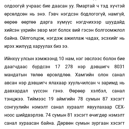
олдоогүй учраас бие даасан уу. Ямартай ч тэд хүчтэй
өрсөлдсөн нь энэ. Гэвч нэгдсэн бодлогогүй, намгүй,
өөрөө өөртөө дарга хүмүүс нэгдчихээр шуудайд
хийсэн үхрийн эвэр мэт болох вий гэсэн болгоомжлол
байна. Ойлголцож, нэгдэж ажиллаж чадах, эсэхийг нь
ирэх жилүүд харуулах биз ээ.
Ийнхүү улсын хэмжээнд 10 нам, нэг эвслээс болон бие
даагчдаас бүрдсэн 17 278 нэр дэвшигч 8031
мандатын төлөө өрсөлдлөө. Хамгийн олон санал
авсан нэр дэвшигч ялахаар хуульчилсан ч заримд нь
давхардал үүссэн гэнэ. Өөрөөр хэлбэл, санал
тэнцжээ. Тиймээс 19 аймгийн 78 сумын 87 хэсэгт
сонгуулийн нэмэлт санал хураалт явуулахаар СЕХ-
ноос шийдвэрлэв. 74 сумын 81 хэсэгт өчигдөр нэмэлт
санал хураасан байна. Дөрвөн сумын зургаан хэсэгт