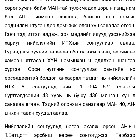
сөрөг хүчин байж МАН-тай тулж чадах цорын ганц нам
бол АН. Тиймээс сэхээнд байсан энэ намыг
ардчиллын туган дор дэмжиж, олон хүн саналаа өгсөн.
Гэвч тэд итгэл алдаж, эрх мэдлийг илүүд үзсэнийхээ
хариуг нийслэлийн ИТХ-ын сонгуулиар авлаа.
Гуравдагч хүчний төлөөлөл болж ажиллана, өөрчилнө
хэмээн итгэсэн ХҮН намынхан ч адилхан шангаа
хүртэв. Орон нутгийн сонгуулиас хамгийн их
өрсөлдөөнтэй болдог, анхаарал татдаг нь нийслэлийн
ИТХ. Уг сонгуульд нийт 1 004 671 сонгогч
бүртгэгдсэний 43 хувь нь буюу 430 мянган хүн л
саналаа өгчээ. Тэдний олонхын саналаар МАН 40, АН-
ынхан таван суудал авлаа.
Нийслэлийн сонгуульд багаа ахалж орсон АН-ын
Т.Батцогт эрхбиш өөрөө сонгогджээ. Тэрбээр