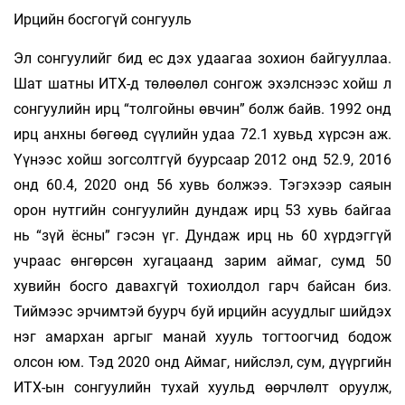
Ирцийн босгогүй сонгууль
Эл сонгуулийг бид ес дэх удаагаа зохион байгууллаа.
Шат шатны ИТХ-д төлөөлөл сонгож эхэлснээс хойш л
сонгуулийн ирц “толгойны өвчин” болж байв. 1992 онд
ирц анхны бөгөөд сүүлийн удаа 72.1 хувьд хүрсэн аж.
Үүнээс хойш зогсолтгүй буурсаар 2012 онд 52.9, 2016
онд 60.4, 2020 онд 56 хувь болжээ. Тэгэхээр саяын
орон нутгийн сонгуулийн дундаж ирц 53 хувь байгаа
нь “зүй ёсны” гэсэн үг. Дундаж ирц нь 60 хүрдэггүй
учраас өнгөрсөн хугацаанд зарим аймаг, сумд 50
хувийн босго давахгүй тохиолдол гарч байсан биз.
Тиймээс эрчимтэй буурч буй ирцийн асуудлыг шийдэх
нэг амархан аргыг манай хууль тогтоогчид бодож
олсон юм. Тэд 2020 онд Аймаг, нийслэл, сум, дүүргийн
ИТХ-ын сонгуулийн тухай хуульд өөрчлөлт оруулж,