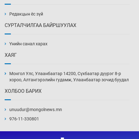
бэлтгэл базаахаар хилийн дээс алхлаа
5 цаг 6 мин
Редакцын ёс зүй
СУРТАЛЧИЛГАА БАЙРШУУЛАХ
АНУ-ын Цэргийн кибер командлалаын
ажилтнууд амиа хорлох явдал эрс
нэмэгджээ
Үнийн санал харах
5 цаг 14 мин
ХАЯГ
Монголын шигшээ Хонконгийн багийг ялж,
эхний хожлоо авлаа
Монгол Улс, Улаанбаатар 14200, Сүхбаатар дүүрэг 8-р
5 цаг 36 мин
хороо, Алтангэрэлийн гудамж, Улаанбаатар зочид буудал
ХОЛБОО БАРИХ
Техникийн өндөр үзүүлэлттэй агаарын хөлөг
худалдан авах хүсэлтээ уламжлав
unuudur@mongolnews.mn
6 цаг 6 мин
976-11-330801
“Шатахууны бус, бодлогын хомсдол
нүүрлээд байна”