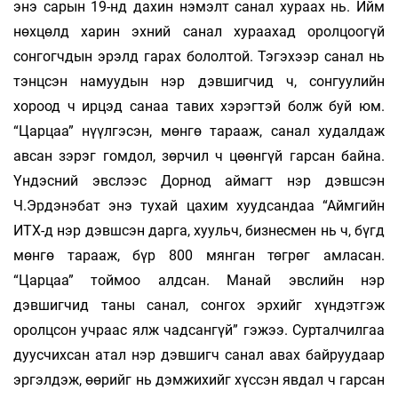
энэ сарын 19-нд дахин нэмэлт санал хураах нь. Ийм
нөхцөлд харин эхний санал хураахад оролцоогүй
сонгогчдын эрэлд гарах бололтой. Тэгэхээр санал нь
тэнцсэн намуудын нэр дэвшигчид ч, сонгуулийн
хороод ч ирцэд санаа тавих хэрэгтэй болж буй юм.
“Царцаа” нүүлгэсэн, мөнгө тарааж, санал худалдаж
авсан зэрэг гомдол, зөрчил ч цөөнгүй гарсан байна.
Үндэсний эвслээс Дорнод аймагт нэр дэвшсэн
Ч.Эрдэнэбат энэ тухай цахим хуудсандаа “Аймгийн
ИТХ-д нэр дэвшсэн дарга, хуульч, бизнесмен нь ч, бүгд
мөнгө тарааж, бүр 800 мянган төгрөг амласан.
“Царцаа” тоймоо алдсан. Манай эвслийн нэр
дэвшигчид таны санал, сонгох эрхийг хүндэтгэж
оролцсон учраас ялж чадсангүй” гэжээ. Сурталчилгаа
дуусчихсан атал нэр дэвшигч санал авах байруудаар
эргэлдэж, өөрийг нь дэмжихийг хүссэн явдал ч гарсан