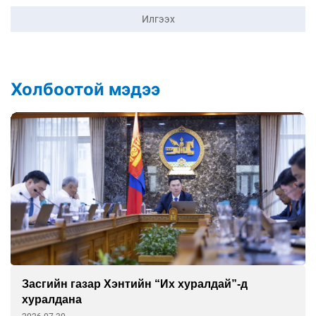
Илгээх
Холбоотой мэдээ
Завхан аймгийг зүүн бүсээс хадлан бэлтгэх
нөхцөлөөр хангана