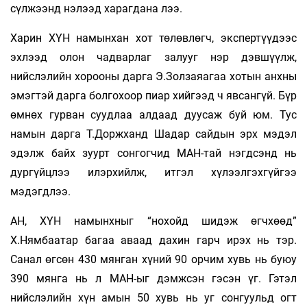
сүлжээнд нэлээд харагдана лээ.
Харин ХҮН намынхан хот төлөвлөгч, экспертүүдээс
эхлээд олон чадварлаг залууг нэр дэвшүүлж,
нийслэлийн хорооны дарга Э.Золзаяагаа хотын анхны
эмэгтэй дарга болгохоор пиар хийгээд ч явсангүй. Бүр
өмнөх гурван суудлаа алдаад дуусаж буй юм. Тус
намын дарга Т.Доржханд Шадар сайдын эрх мэдэл
эдэлж байх зуурт сонгогчид МАН-тай нэгдсэнд нь
дургүйцлээ илэрхийлж, итгэл хүлээлгэхгүйгээ
мэдэгдлээ.
АН, ХҮН намынхныг “нохойд шидэж өгчхөөд”
Х.Нямбаатар багаа аваад дахин гарч ирэх нь тэр.
Санал өгсөн 430 мянган хүний 90 орчим хувь нь буюу
390 мянга нь л МАН-ыг дэмжсэн гэсэн үг. Гэтэл
нийслэлийн хүн амын 50 хувь нь уг сонгуульд огт