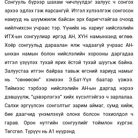
Сонгууль бүрээр шахам чичлүүлдэг залуус ч сонгох
эрхээ эдлэх гэж яарсангүй. Итгэл хүлээлгэж сонгосон
намууд нь шүүмжилж байсан эрх баригчтайгаа очоод
нийлчихсэн учраас тэр. Үүнийх нь хариуг нийслэлийн
ИТХ-ын сонгуулиар иргэд АН, ХҮН намынханд өглөө.
Хоёр сонгуульд дараалан ялж чадаагүй учраас АН-
ынхан намын болон нийслэлийн хорооны даргадаа
итгэл үзүүлэх тухай ярих ёстой тухай шуугьж байна.
Залуустаа итгэн байраа тавьж өгсний хариуд намыг
нь “сөнөөсөн” хэмээн Э.Бат-Үүл баатар үзжээ.
Тиймээс тэрбээр нийслэлийн АН-ын даргад нэрээ
дэвшүүлж, “цэвэрлэгээ” хийх хүсэлтэйгээ ч зарлалаа.
Салхи эргүүлсэн сонголтыг зарим аймаг, сумд хийж,
бие даагчид үнэмлэхүй олонх болсон тохиолдол ч
гарав. Орон нутгийн сонгуулийг тоймлон хүргэе.
Төгсгөл. Түрүүч нь А1 нүүрэнд