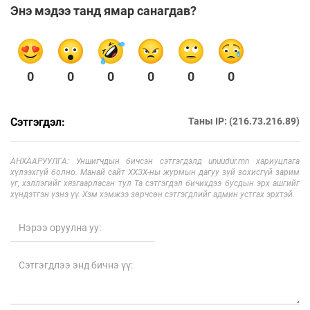
Энэ мэдээ танд ямар санагдав?
0
0
0
0
0
0
Сэтгэгдэл:
Таны IP: (216.73.216.89)
АНХААРУУЛГА: Уншигчдын бичсэн сэтгэгдэлд unuudur.mn хариуцлага
хүлээхгүй болно. Манай сайт ХХЗХ-ны журмын дагуу зүй зохисгүй зарим
үг, хэллэгийг хязгаарласан тул Та сэтгэгдэл бичихдээ бусдын эрх ашгийг
хүндэтгэн үзнэ үү. Хэм хэмжээ зөрчсөн сэтгэгдлийг админ устгах эрхтэй.