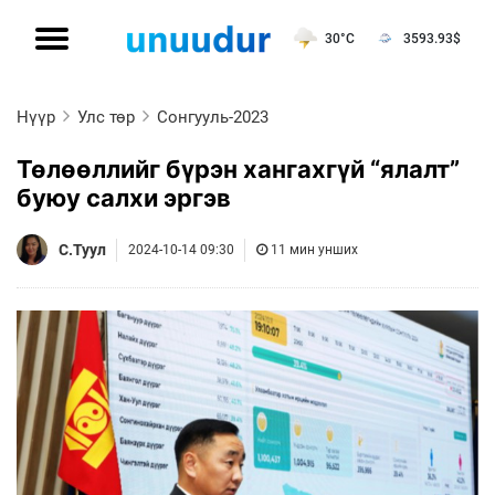
30°C
3593.93
$
Нүүр
Улс төр
Сонгууль-2023
Төлөөллийг бүрэн хангахгүй “ялалт”
буюу салхи эргэв
С.Туул
2024-10-14 09:30
11 мин унших