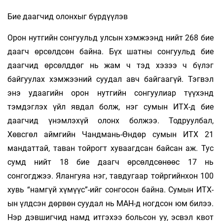
Бие даагчид олонхыг бүрдүүлэв
Орон нутгийн сонгуульд улсын хэмжээнд нийт 268 бие
даагч өрсөлдсөн байна. Бүх шатны сонгуульд бие
даагчид өрсөлддөг нь жам ч тэд хэзээ ч бүлэг
байгуулах хэмжээний суудал авч байгаагүй. Тэгвэл
энэ удаагийн орон нутгийн сонгуулиар түүхэнд
тэмдэглэх үйл явдал болж, нэг сумын ИТХ-д бие
даагчид үнэмлэхүй олонх болжээ. Тодруулбал,
Хөвсгөл аймгийн Чандмань-Өндөр сумын ИТХ 21
мандаттай, таван тойрогт хуваагдсан байсан аж. Тус
сумд нийт 18 бие даагч өрсөлдсөнөөс 17 нь
сонгогджээ. Ялангуяа нэг, тавдугаар тойргийнхон 100
хувь “намгүй хүмүүс”-ийг сонгосон байна. Сумын ИТХ-
ын үлдсэн дөрвөн суудал нь МАН-д ногдсон юм билээ.
Нэр дэвшигчид намд итгэхээ больсон уу, эсвэл квот