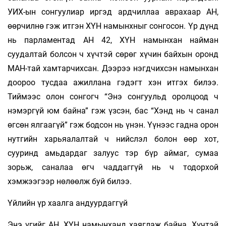
УИХ-ын сонгуулиар иргэд ардчиллаа аврахаар АН,
өөрчилнө гэж итгэн ХҮН намынхныг сонгосон. Үр дүнд
нь парламентад АН 42, ХҮН намынхан найман
суудалтай болсон ч хүчтэй сөрөг хүчин байхын оронд
МАН-тай хамтарчихсан. Дээрээ нэгдчихсэн намынхан
доороо тусдаа ажиллана гэдэгт хэн итгэх билээ.
Тиймээс олон сонгогч “Энэ сонгуульд оролцоод ч
нэмэргүй юм байна” гэж үзсэн, бас “Хэнд нь ч санал
өгсөн ялгаагүй” гэж бодсон нь үнэн. Үүнээс гадна орон
нутгийн харьяалалтай ч нийслэл болон өөр хот,
сууринд амьдардаг залуус тэр бүр аймаг, сумаа
зорьж, саналаа өгч чаддаггүй нь ч тодорхой
хэмжээгээр нөлөөлж буй билээ.
Үйлийн үр хаалга андуурдаггүй
Энэ үгийг АН, ХҮН намынханд хаяглаж байна. Хүчтэй