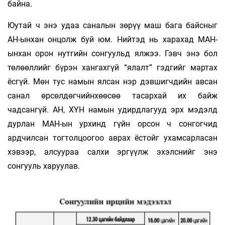
байна.
Юутай ч энэ удаа саналын зөрүү маш бага байсныг
АН-ынхан онцолж буй юм. Нийтэд нь харахад МАН-
ынхан орон нутгийн сонгуульд ялжээ. Гэвч энэ бол
төлөөллийг бүрэн хангахгүй “ялалт” гэдгийг мартах
ёсгүй. Мөн тус намын ялсан нэр дэвшигчдийн авсан
санал өрсөлдөгчийнхөөсөө тасархай их байж
чадсангүй. АН, ХҮН намын удирдлагууд эрх мэдэлд
дурлан МАН-ын урхинд гүйн орсон ч сонгогчид
ардчилсан тогтолцоогоо аврах ёстойг ухамсарласан
хэвээр, алсуураа салхи эргүүлж эхэлснийг энэ
сонгууль харуулав.