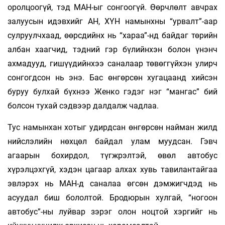
оролцоогүй, тэд МАН-ыг сонгоогүй. Өөрчлөлт авчрах
залуусын идэвхийг АН, ХҮН намынхны “урвалт”-аар
сулруулчхаад, өөрсдийнх нь “хараа”-нд байдаг төрийн
албан хаагчид, тэдний гэр бүлийнхэн болон үнэнч
ахмадууд, гишүүдийнхээ саналаар төвөггүйхэн улирч
сонгогдсон нь энэ. Бас өнгөрсөн хугацаанд хийсэн
буруу булхай бүхнээ Женко гэдэг нэг “мангас” бий
болсон тухай сэдвээр далдалж чадлаа.
Тус намынхан хотыг удирдсан өнгөрсөн найман жилд
нийслэлийн нөхцөл байдал улам муудсан. Гэвч
агаарын бохирдол, түгжрэлтэй, өвөл автобус
хүрэлцэхгүй, хэдэн цагаар алхах хувь тавилантайгаа
эвлэрэх нь МАН-д саналаа өгсөн дэмжигчдэд нь
асуудал биш бололтой. Бродюрын хулгай, “ногоон
автобус”-ны луйвар зэрэг олон ноцтой хэргийг нь