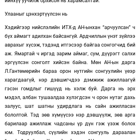
ийнхүү уучилж орхисон нь харамсалтай.
Улааныг цэнхэртүүлсэн нь
Хэдийгээр нийслэлийн ИТХ-д АН-ынхан “арчуулсан” ч
бүх аймагт адилхан байсангүй. Ардчиллын үнэт зүйлээ
аврахыг хүсэж, тэдэнд итгэсээр байгаа сонгогчид бий
аж. Ямартай ч иргэд зарим аймаг, сум, дүүрэгт салхи
эргүүлсэн сонголт хийсэн байна. Мөн АН-ын дарга
Л.Гантөмөрийн бараа орон нутгийн сонгуулийн үеэр
харагдаагүй, нэр дэвшигчдээ дэмжиж ажиллаагүй
гэсэн гомдлыг гишүүд нь хэлж буй. Дарга нь эрх
мэдэл, албан тушаалдаа хүлэгдсэн ч орон нутаг дахь
залуус, шат шатны удирдлага нь сайн ажилласан
бололтой. Тэд зөв хүмүүсээ нэр дэвшүүлж, зөв арга
барилаар ажиллаж чадсаны үр дүн гэж үзэж болох
юм. Тодруулбал, сүүлийн хэдэн сонгууль дараалан