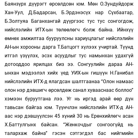
Баянзүрх дүүрэгт өрсөлдсөн юм. Мөн О.Зундуйдорж
Хан-Уул, Д.Бадарсан, Б.Эрдэнэсүх нар Сүхбаатар,
Б.Золтуяа Баганхангай дүүргээс тус тус сонгогдож,
нийслэлийн ИТХ-ын төлөөлөгч болж байна. Ийнхүү
өмнөх амжилтаа бууруулсны хариуцлагыг нийслэлийн
АН-ын хорооны дарга Т.Батцогт хүлээх учиртай. Түүнд
итгэл үзүүлэх, эсэх асуудлыг тус намынхан удахгүй
дотооддоо ярилцах биз ээ. Сонгуулийн дараа АН-
ынхан мэдээлэл хийх үед УИХ-ын гишүүн Н.Ганибал
нийслэлийн ИТХ-д ялагдсан шалтгаанаа “Олон намаас
олон нэр дэвшигч өрсөлдөж санал хувааснаас боллоо”
хэмээн буруутгана лээ. Уг нь иргэд арай өөр дүн
тавьсан байгаа юм. Түүнчлэн нийслэлийн ИТХ-д АН-
аас нэр дэвшүүлсэн 45 хүний 30 нь Ерөнхийлөгч асан
Х.Баттулгынх байсан. “Женкочдыг сонгоогүйд нь
талархаж байна” гэсэн сэтгэгдэл бас нийгмийн