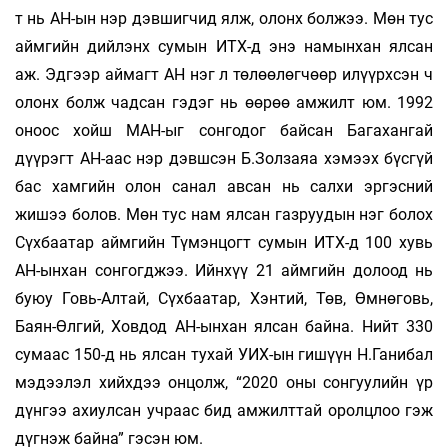
т нь АН-ын нэр дэвшигчид ялж, олонх болжээ. Мөн тус
аймгийн дийлэнх сумын ИТХ-д энэ намынхан ялсан
аж. Эдгээр аймагт АН нэг л төлөөлөгчөөр илүүрхсэн ч
олонх болж чадсан гэдэг нь өөрөө амжилт юм. 1992
оноос хойш МАН-ыг сонгодог байсан Багахангай
дүүрэгт АН-аас нэр дэвшсэн Б.Золзаяа хэмээх бүсгүй
бас хамгийн олон санал авсан нь салхи эргэсний
жишээ болов. Мөн тус нам ялсан газруудын нэг болох
Сүхбаатар аймгийн Түмэнцогт сумын ИТХ-д 100 хувь
АН-ынхан сонгогджээ. Ийнхүү 21 аймгийн долоод нь
буюу Говь-Алтай, Сүхбаатар, Хэнтий, Төв, Өмнөговь,
Баян-Өлгий, Ховдод АН-ынхан ялсан байна. Нийт 330
сумаас 150-д нь ялсан тухай УИХ-ын гишүүн Н.Ганибал
мэдээлэл хийхдээ онцолж, “2020 оны сонгуулийн үр
дүнгээ ахиулсан учраас бид амжилттай оролцлоо гэж
дүгнэж байна” гэсэн юм.