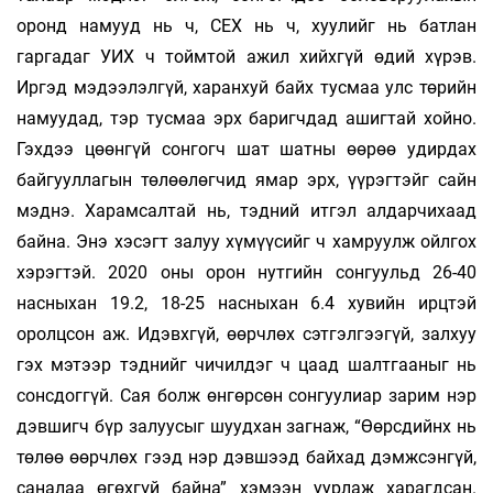
оронд намууд нь ч, СЕХ нь ч, хуулийг нь батлан
гаргадаг УИХ ч тоймтой ажил хийхгүй өдий хүрэв.
Иргэд мэдээлэлгүй, харанхуй байх тусмаа улс төрийн
намуудад, тэр тусмаа эрх баригчдад ашигтай хойно.
Гэхдээ цөөнгүй сонгогч шат шатны өөрөө удирдах
байгууллагын төлөөлөгчид ямар эрх, үүрэгтэйг сайн
мэднэ. Харамсалтай нь, тэдний итгэл алдарчихаад
байна. Энэ хэсэгт залуу хүмүүсийг ч хамруулж ойлгох
хэрэгтэй. 2020 оны орон нутгийн сонгуульд 26-40
насныхан 19.2, 18-25 насныхан 6.4 хувийн ирцтэй
оролцсон аж. Идэвхгүй, өөрчлөх сэтгэлгээгүй, залхуу
гэх мэтээр тэднийг чичилдэг ч цаад шалтгааныг нь
сонсдоггүй. Сая болж өнгөрсөн сонгуулиар зарим нэр
дэвшигч бүр залуусыг шуудхан загнаж, “Өөрсдийнх нь
төлөө өөрчлөх гээд нэр дэвшээд байхад дэмжсэнгүй,
саналаа өгөхгүй байна” хэмээн уурлаж харагдсан.