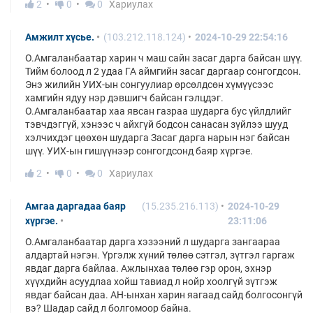
2
0
0
Хариулах
Амжилт хүсье.
(103.212.118.124)
2024-10-29 22:54:16
О.Амгаланбаатар харин ч маш сайн засаг дарга байсан шүү.
Тийм болоод л 2 удаа ГА аймгийн засаг даргаар сонгогдсон.
Энэ жилийн УИХ-ын сонгуулиар өрсөлдсөн хүмүүсээс
хамгийн ядуу нэр дэвшигч байсан гэлцдэг.
О.Амгаланбаатар хаа явсан газраа шударга бус үйлдлийг
тэвчдэггүй, хэнээс ч айхгүй бодсон санасан зүйлээ шууд
хэлчихдэг цөөхөн шударга Засаг дарга нарын нэг байсан
шүү. УИХ-ын гишүүнээр сонгогдсонд баяр хүргэе.
2
0
0
Хариулах
Амгаа даргадаа баяр
(15.235.216.113)
2024-10-29
хүргэе.
23:11:06
О.Амгаланбаатар дарга хэзээний л шударга зангаараа
алдартай нэгэн. Үргэлж хүний төлөө сэтгэл, зүтгэл гаргаж
явдаг дарга байлаа. Ажлынхаа төлөө гэр орон, эхнэр
хүүхдийн асуудлаа хойш тавиад л нойр хоолгүй зүтгэж
явдаг байсан даа. АН-ынхан харин яагаад сайд болгосонгүй
вэ? Шадар сайд л болгомоор байна.