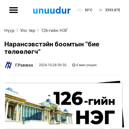
30°C
3593.87
$
Нүүр
Улс төр
126-гийн НЭГ
Нарансэвстэйн боомтын “бие
төлөөлөгч”
Г.Равжаа
2024-10-28 09:30
4 мин унших