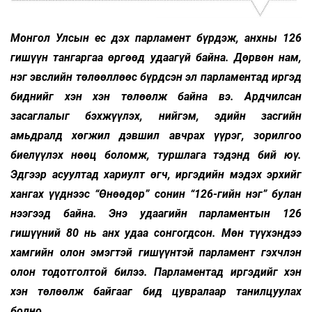
Монгол Улсын ес дэх парламент бүрдэж, анхны 126
гишүүн тангаргаа өргөөд удаагүй байна. Дөрвөн нам,
нэг эвслийн төлөөллөөс бүрдсэн эл парламентад иргэд
биднийг хэн хэн төлөөлж байна вэ. Ардчилсан
засаглалыг бэхжүүлэх, нийгэм, эдийн засгийн
амьдралд хөгжил дэвшил авчрах үүрэг, зорилгоо
биелүүлэх нөөц боломж, туршлага тэдэнд бий юү.
Эдгээр асуултад хариулт өгч, иргэдийн мэдэх эрхийг
хангах үүднээс “Өнөөдөр” сонин “126-гийн нэг” булан
нээгээд байна. Энэ удаагийн парламентын 126
гишүүний 80 нь анх удаа сонгогдсон. Мөн түүхэндээ
хамгийн олон эмэгтэй гишүүнтэй парламент гэхчлэн
олон тодотголтой билээ. Парламентад иргэдийг хэн
хэн төлөөлж байгааг бид цувралаар танилцуулах
болно.