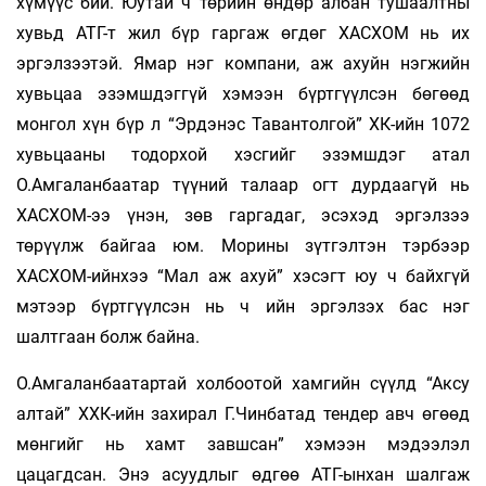
хүмүүс бий. Юутай ч төрийн өндөр албан тушаалтны
хувьд АТГ-т жил бүр гаргаж өгдөг ХАСХОМ нь их
эргэлзээтэй. Ямар нэг компани, аж ахуйн нэгжийн
хувьцаа эзэмшдэггүй хэмээн бүртгүүлсэн бөгөөд
монгол хүн бүр л “Эрдэнэс Тавантолгой” ХК-ийн 1072
хувьцааны тодорхой хэсгийг эзэмшдэг атал
О.Амгаланбаатар түүний талаар огт дурдаагүй нь
ХАСХОМ-ээ үнэн, зөв гаргадаг, эсэхэд эргэлзээ
төрүүлж байгаа юм. Морины зүтгэлтэн тэрбээр
ХАСХОМ-ийнхээ “Мал аж ахуй” хэсэгт юу ч байхгүй
мэтээр бүртгүүлсэн нь ч ийн эргэлзэх бас нэг
шалтгаан болж байна.
О.Амгаланбаатартай холбоотой хамгийн сүүлд “Аксу
алтай” ХХК-ийн захирал Г.Чинбатад тендер авч өгөөд
мөнгийг нь хамт завшсан” хэмээн мэдээлэл
цацагдсан. Энэ асуудлыг өдгөө АТГ-ынхан шалгаж