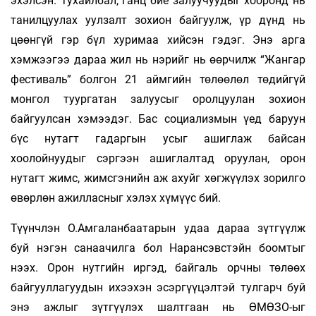
эхэлсэн. Тухайлбал, ганц бие залуучуудыг хооронд нь
танилцуулах уулзалт зохион байгуулж, үр дүнд нь
цөөнгүй гэр бүл хуримаа хийсэн гэдэг. Энэ арга
хэмжээгээ дараа жил нь нэрийг нь өөрчилж “Жангар
фестиваль” болгон 21 аймгийн төлөөлөл төдийгүй
монгол туургатан залуусыг оролцуулан зохион
байгуулсан хэмээдэг. Бас социализмын үед баруун
бүс нутагт гадаргын усыг ашиглаж байсан
хоолойнуудыг сэргээн ашиглалтад оруулан, орон
нутагт жимс, жимсгэнийн аж ахуйг хөгжүүлэх зорилго
өвөрлөн ажилласныг хэлэх хүмүүс бий.
Түүнчлэн О.Амгаланбаатарын удаа дараа зүтгүүлж
буй нэгэн санаачилга бол Нарансэвстэйн боомтыг
нээх. Орон нутгийн иргэд, байгаль орчны төлөөх
байгууллагуудын ихээхэн эсэргүүцэлтэй тулгарч буй
энэ ажлыг зүтгүүлэх шалтгаан нь ӨМӨЗО-ыг