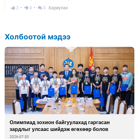
2
0
0
Хариулах
Холбоотой мэдээ
Олимпиад зохион байгуулахад гаргасан
зардлыг улсаас шийдэж өгөхөөр болов
2026-07-30