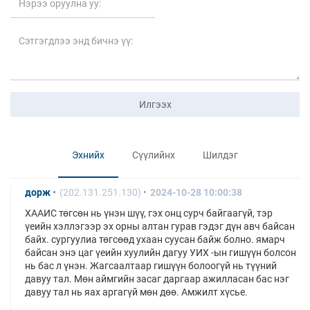
Илгээх
Эхнийх
Сүүлийнх
Шилдэг
дорж
(202.131.251.130)
2024-10-28 10:00:38
ХААИС төгсөн нь үнэн шүү, гэх онц сурч байгаагүй, тэр
үеийн хэллэгээр эх орны алтан гурав гэдэг дүн авч байсан
байх. сургуулиа төгсөөд ухаан суусан байж болно. ямарч
байсан энэ цаг үеийн хуулийн дагуу УИХ -ын гишүүн болсон
нь бас л үнэн. Жагсаалтаар гишүүн болоогүй нь түүний
давуу тал. Мөн аймгийн засаг даргаар ажилласан бас нэг
давуу тал нь яах аргагүй мөн дөө. Амжилт хүсье.