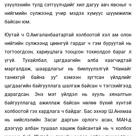
үзүүлэхийн тулд сэтгүүлчдийг хил дагуу авч явсныг ч
нийгмийн сүлжээнд учир мэдэх хүмүүс шүүмжилж
байсан юм.
Юутай ч О.Амгаланбаатартай холбоотой хэл ам олон
нийтийн сүлжээнд цөөнгүй гардаг ч гэм буруутай нь
тогтоогдсон, хариуцлага тооцсон тохиолдол бараг л
үгүй. Тухайлбал, цагдаагийн алба хаагчидтай
маргалдаж, шаардлагыг нь биелүүлэлгүй “Намайг
танихгүй байна уу” хэмээн зугтсан үйлдлийг
цагдаагийн байгууллага шалгаж байсан ч тэгсхийгээд
дарагдсан. Энэ мэт үйлдэл нь хууль хяналтын
байгууллагад ажиллаж байсан нөлөө бүхий хүнтэй
холбоотой гэх хардлага ч байдаг. Бас эхнэр Ш.Анхмаа
нь нийслэлийн Засаг даргын орлогч асан, МАН-д
дээгүүр албан тушаал хашиж байсантай нь ч холбох