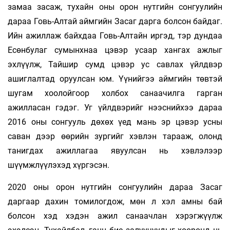
замаа засаж, тухайн оны орон нутгийн сонгуулийн
дараа Говь-Алтай аймгийн Засаг дарга болсон байдаг.
Ийн ажиллаж байхдаа Говь-Алтайн иргэд, тэр дундаа
Есөнбулаг сумынхнаа цэвэр усаар хангах ажлыг
эхлүүлж, Тайшир сумд цэвэр ус савлах үйлдвэр
ашиглалтад оруулсан юм. Үүнийгээ аймгийн төвтэй
шугам хоолойгоор холбох санаачилга гарган
ажилласан гэдэг. Уг үйлдвэрийг нээснийхээ дараа
2016 оны сонгууль дөхөх үед мань эр цэвэр усны
саван дээр өөрийн зургийг хэвлэн тарааж, олонд
танигдах ажиллагаа явуулсан нь хэвлэлээр
шүүмжлүүлэхэд хүргэсэн.
2020 оны орон нутгийн сонгуулийн дараа Засаг
даргаар дахин томилогдож, мөн л хэл амны бай
болсон хэд хэдэн ажил санаачлан хэрэгжүүлж