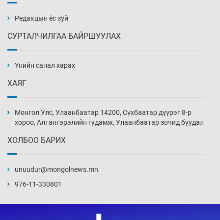
бэлтгэл базаахаар хилийн дээс алхлаа
Уржигдар 14 цаг 00 мин
Редакцын ёс зүй
СУРТАЛЧИЛГАА БАЙРШУУЛАХ
АНУ-ын Цэргийн кибер командлалаын
ажилтнууд амиа хорлох явдал эрс
нэмэгджээ
Үнийн санал харах
Уржигдар 13 цаг 52 мин
ХАЯГ
Монголын шигшээ Хонконгийн багийг ялж,
эхний хожлоо авлаа
Монгол Улс, Улаанбаатар 14200, Сүхбаатар дүүрэг 8-р
Уржигдар 13 цаг 30 мин
хороо, Алтангэрэлийн гудамж, Улаанбаатар зочид буудал
ХОЛБОО БАРИХ
Техникийн өндөр үзүүлэлттэй агаарын хөлөг
худалдан авах хүсэлтээ уламжлав
unuudur@mongolnews.mn
Уржигдар 13 цаг 00 мин
976-11-330801
“Шатахууны бус, бодлогын хомсдол
нүүрлээд байна”