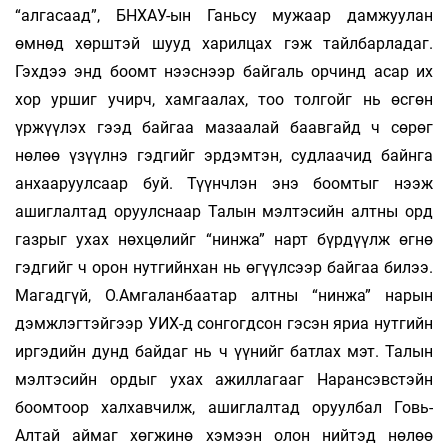
“алгасаад”, БНХАУ-ын Ганьсу мужаар дамжуулан
өмнөд хөрштэй шууд харилцах гэж тайлбарладаг.
Гэхдээ энд боомт нээснээр байгаль орчинд асар их
хор уршиг учирч, хамгаалах, тоо толгойг нь өсгөн
үржүүлэх гээд байгаа мазаалай баавгайд ч сөрөг
нөлөө үзүүлнэ гэдгийг эрдэмтэн, судлаачид байнга
анхааруулсаар буй. Түүнчлэн энэ боомтыг нээж
ашиглалтад оруулснаар Талын мэлтэсийн алтны орд
газрыг ухах нөхцөлийг “нинжа” нарт бүрдүүлж өгнө
гэдгийг ч орон нутгийнхан нь өгүүлсээр байгаа билээ.
Магадгүй, О.Амгаланбаатар алтны “нинжа” нарын
дэмжлэгтэйгээр УИХ-д сонгогдсон гэсэн яриа нутгийн
иргэдийн дунд байдаг нь ч үүнийг батлах мэт. Талын
мэлтэсийн ордыг ухах ажиллагааг Нарансэвстэйн
боомтоор халхавчилж, ашиглалтад оруулбал Говь-
Алтай аймаг хөгжинө хэмээн олон нийтэд нөлөө