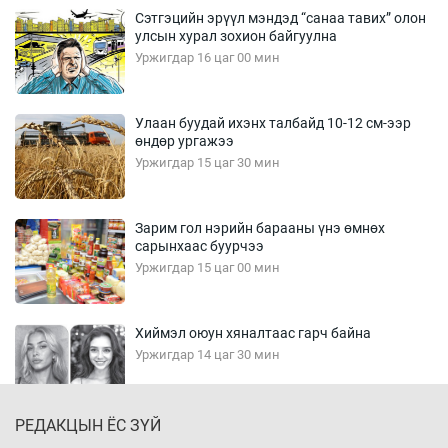
Сэтгэцийн эрүүл мэндэд “санаа тавих” олон
улсын хурал зохион байгуулна
Уржигдар 16 цаг 00 мин
Улаан буудай ихэнх талбайд 10-12 см-ээр
өндөр ургажээ
Уржигдар 15 цаг 30 мин
Зарим гол нэрийн барааны үнэ өмнөх
сарынхаас буурчээ
Уржигдар 15 цаг 00 мин
Хиймэл оюун хяналтаас гарч байна
Уржигдар 14 цаг 30 мин
РЕДАКЦЫН ЁС ЗҮЙ
Эмэгтэйчүүд Бээжин, эрэгтэйчүүд Японд