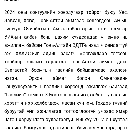
2024 оны сонгуулийн хоёрдугаар тойрог буюу Увс,
Завхан, Ховд, Говь-Алтай аймгаас сонгогдсон АН-ын
гишүүн Очирбатын Амгаланбаатарын товч намтар
УИХ-ын албан ёсны цахим хуудсандаа ч, өмнө нь
ажиллаж байсан Говь-Алтайн ЗДТГ-ынхад ч байдаггүй
аж. ХААИС-ийг эдийн засагч мэргэжлээр төгссөн
тэрбээр ажлын гараагаа Говь-Алтай аймаг дахь
Бургастай боомтын гаалийн байцаагчаас эхэлсэн
нэгэн. Орхон аймаг болон Өмнөговийн
Гашуунсухайтын гаалийн хороонд ажиллаж байгаад
“Гаалийн” хэмээх Х.Баатарын авлига, албан тушаалын
хэрэгт ч нэр холбогдож явсан хүн юм. Гэхдээ түүний
буруутай үйл ажиллагаа тогтоогдоогүй учраас ямар
нэгэн хариуцлага хүлээгээгүй. Ийнхүү 2012 он хүртэл
гаалийн байгууллагад ажиллаж байгаад улс төрд орох