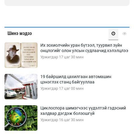
Шинэ мэдээ
Их зохиолчийн уран бүтээл, туурвил зүйн
онцлогийг олон улсын судлаачид хэлэлцлээ
Уржигдар 17 цаг 30 мин
19 байршилд цахилгаан автомашин
цэнэглэх станц байгууллаа
Уржигдар 17 цаг 00 мин
Циклоспора шимэгчээс үүдэлтэй гэдэсний
халдвар дэгдэж болзошгүй
Уржигдар 16 цаг 30 мин