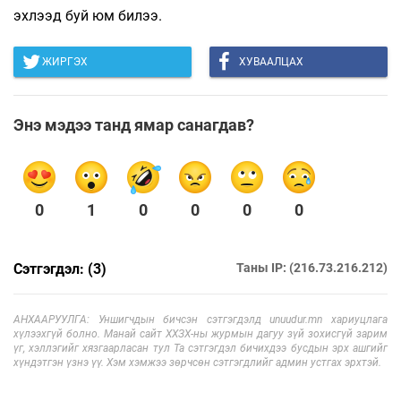
эхлээд буй юм билээ.
ЖИРГЭХ
ХУВААЛЦАХ
Энэ мэдээ танд ямар санагдав?
0
1
0
0
0
0
Сэтгэгдэл: (3)
Таны IP: (216.73.216.212)
АНХААРУУЛГА: Уншигчдын бичсэн сэтгэгдэлд unuudur.mn хариуцлага
хүлээхгүй болно. Манай сайт ХХЗХ-ны журмын дагуу зүй зохисгүй зарим
үг, хэллэгийг хязгаарласан тул Та сэтгэгдэл бичихдээ бусдын эрх ашгийг
хүндэтгэн үзнэ үү. Хэм хэмжээ зөрчсөн сэтгэгдлийг админ устгах эрхтэй.