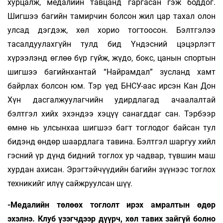
хурцалж, медалийн тавцанд гаргасан гэж боддог.
Шигшээ багийн тамирчин болсон жил цар тахал олон
улсад дэгдэж, хөл хорио тогтоосон. Бэлтгэлээ
тасалдуулахгүйн тулд бид Үндэсний цэцэрлэгт
хүрээлэнд өглөө бүр гүйж, жүдо, бокс, цанын спортын
шигшээ багийнхантай “Найрамдал” зусланд хамт
байрлах болсон юм. Тэр үед БНСУ-аас ирсэн Кан Дон
Хүн дасгалжуулагчийн удирдлагад ачаалалтай
бэлтгэл хийх эхэндээ хэцүү санагддаг сан. Тэрбээр
өмнө нь улсынхаа шигшээ багт тоглодог байсан тул
бидэнд өндөр шаардлага тавина. Бэлтгэл шаргуу хийл
гэсний үр дүнд бидний тоглох ур чадвар, түвшин маш
хурдан ахисан. Эрэгтэйчүүдийн багийн зүүнээс тоглох
техникийг илүү сайжруулсан шүү.
-Медалийн төлөөх тоглолт ирэх амралтын өдөр
эхэлнэ. Клуб үзэгчдээр дүүрч, хөл тавих зайгүй болно