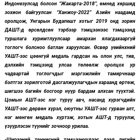
Индонезулсад болсон “Жакарта-2018”, өмнөд хөршид
зохион байгуулсан “Ханжоу-2022” Азийн наадамд
оролцож, Унгарын Будапешт хотыг 2019 онд зорин
ДАШТ-д өрсөлдсөн тэрбээр тэмцээнээс тэмцээнд
туршлага хуримтлуулсаар амархан ялагдахааргүй
тоглогч болсноо батлан харуулсан. Өсвөр үеийнхний
УАШТ-ээс цөөнгүй медаль гардсан нь олон улс, тив,
дэлхийн тэмцээнд улсаа төлөөлж оролцох ур
чадвартай тоглогчдыг мэргэжлийн тамирчнаар
бэлтгэх зорилготой дасгалжуулагчдын хараанд өртөж,
шигшээ багийн босгоор нүүр бардам алхсан түүхтэй.
Цомын АШТ-ээс нэг түрүү авч, насанд хүрэгчдийн
УАШТ-ээс дөрвөн хүрэл, оюутны УАШТ-ээс гурван алт,
нэг мөнгөн медаль хүртэж, хотын АШТ-д түрүүлж,
үзүүрлэсэн түүнийг зочноор урилаа.
-Ширээний теннисний тэмцээнүүдээс дээд лигийн