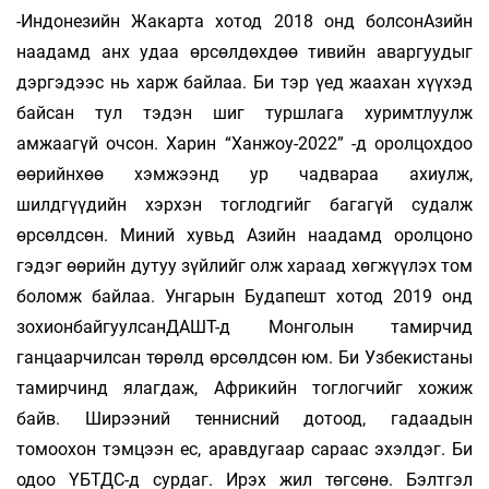
-Индонезийн Жакарта хотод 2018 онд болсонАзийн
наадамд анх удаа өрсөлдөхдөө тивийн аваргуудыг
дэргэдээс нь харж байлаа. Би тэр үед жаахан хүүхэд
байсан тул тэдэн шиг туршлага хуримтлуулж
амжаагүй очсон. Харин “Ханжоу-2022” -д оролцохдоо
өөрийнхөө хэмжээнд ур чадвараа ахиулж,
шилдгүүдийн хэрхэн тоглодгийг багагүй судалж
өрсөлдсөн. Миний хувьд Азийн наадамд оролцоно
гэдэг өөрийн дутуу зүйлийг олж хараад хөгжүүлэх том
боломж байлаа. Унгарын Будапешт хотод 2019 онд
зохионбайгуулсанДАШТ-д Монголын тамирчид
ганцаарчилсан төрөлд өрсөлдсөн юм. Би Узбекистаны
тамирчинд ялагдаж, Африкийн тоглогчийг хожиж
байв. Ширээний теннисний дотоод, гадаадын
томоохон тэмцээн ес, аравдугаар сараас эхэлдэг. Би
одоо ҮБТДС-д сурдаг. Ирэх жил төгсөнө. Бэлтгэл