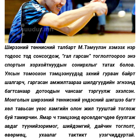
Ширээний теннисний талбарт М.Тэмүүлэн хэмээх нэр
тодоос тод сонсогдож, “гал гарсан” тоглолтоороо энэ
спортын хорхойтнуудын сонирхлыг татах болов.
Улсын томоохон тэмцээнүүдэд эхний гурван байрт
шалгарч, гаргасан амжилтаараа шилдгүүдийн эгнээнд
багтсанаар дотоодын чансааг тэргүүлж эхэлсэн.
Монголын ширээний теннисний үндэсний шигшээ багт
хөл тавьсан үеэс хамгийн олон жил тууштай тоглож
буй тамирчин. Ямар ч тэмцээнд өрсөлдөгчдөө буулгаж
авдаг түүнийзоримог, шийдэмгий, дайчин тоглолт,
өвөрмөц, ухаалаг тактикт үзэгчиддуртай.