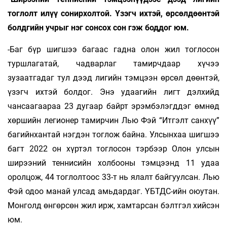
тоглолт илүү сонирхолтой. Үзэгч ихтэй, өрсөлдөөнтэй
болдгийн учрыг нэг сонсох сон гэж боддог юм.
-Баг бүр шигшээ багаас гадна олон жил тоглосон
туршлагатай, чадварлаг тамирчдаар хүчээ
зузаатгадаг тул дээд лигийн тэмцээн өрсөл дөөнтэй,
үзэгч ихтэй болдог. Энэ удаагийн лигт дэлхийд
чансаагаараа 23 дугаар байрт эрэмбэлэгддэг өмнөд
хөршийн легионер тамирчин Лью Фэй “Итгэлт санхүү”
багийнхантай нэгдэн тоглож байна. Улсынхаа шигшээ
багт 2022 он хүртэл тоглосон тэрбээр Олон улсын
ширээний теннисийн холбооны тэмцээнд 11 удаа
оролцож, 44 тоглолтоос 33-т нь ялалт байгуулсан. Лью
Фэй одоо манай улсад амьдардаг. ҮБТДС-ийн оюутан.
Монголд өнгөрсөн жил ирж, хамтарсан бэлтгэл хийсэн
юм.