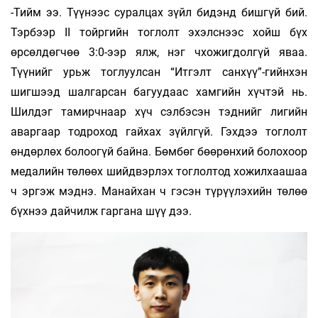
-Тийм ээ. Түүнээс суралцах зүйл бидэнд бишгүй бий.
Тэрбээр II тойргийн тоглолт эхэлснээс хойш бүх
өрсөлдөгчөө 3:0-ээр ялж, нэг чхожигдолгүй яваа.
Түүнийг урьж тоглуулсан “Итгэлт санхүү”-гийнхэн
шигшээд шалгарсан багуудаас хамгийн хүчтэй нь.
Шилдэг тамирчнаар хүч сэлбэсэн тэднийг лигийн
аваргаар тодроход гайхах зүйлгүй. Гэхдээ тоглолт
өндөрлөх болоогүй байна. Бөмбөг бөөрөнхий болохоор
медалийн төлөөх шийдвэрлэх тоглолтод хожилхаашаа
ч эргэж мэднэ. Манайхан ч гэсэн түрүүлэхийн төлөө
бүхнээ дайчилж гаргана шүү дээ.