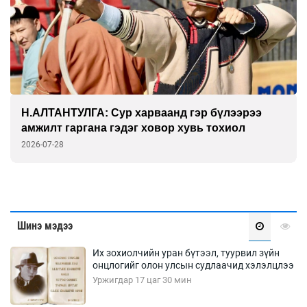
ГАНБАТ: Дэлхийн технологийн амин сүнс
физик дээр л тогтдог
2026-07-27
Шинэ мэдээ
Их зохиолчийн уран бүтээл, туурвил зүйн
онцлогийг олон улсын судлаачид хэлэлцлээ
Уржигдар 17 цаг 30 мин