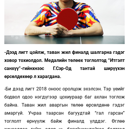
-Дээд лигт цойлж, таван жил финалд шалгарна гэдэг
ховор тохиолдол. Медалийн төлөөх тоглолтод “Итгэлт
санхүү”-гийнхнээс Г.Сэр-Од тантай ширүүхэн
өрсөлдөхөөр л харагдана.
-Би дээд лигт 2018 оноос оролцож эхэлсэн. Тэр үеийг
бодвол одоо нэгдүгээр цохиураар баг ахлан тоглож
байна. Таван жил аваргын төлөө өрсөлдөнө гэдэг
амаргүй. Учраа таарсан багуудтай “гал гарсан”
тоглолт өрнүүлж байж финалд үлддэг. Өглөө