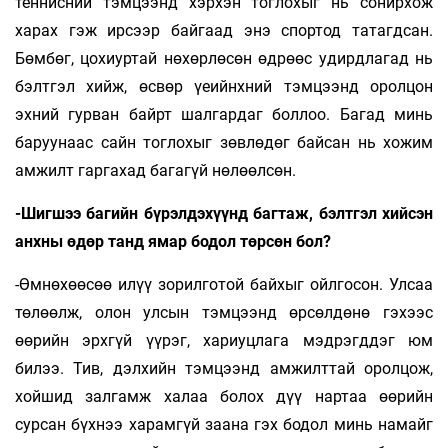
теннисний тэмцээнд хэрхэн тоглохыг нь сонирхож
харах гэж ирсээр байгаад энэ спортод татагдсан.
Бөмбөг, цохиуртай нөхөрлөсөн өдрөөс удирдлагад нь
бэлтгэл хийж, өсвөр үеийнхний тэмцээнд оролцон
эхний гурван байрт шалгардаг боллоо. Багад минь
баруунаас сайн тоглохыг зөвлөдөг байсан нь хожим
амжилт гаргахад багагүй нөлөөлсөн.
-Шигшээ багийн бүрэлдэхүүнд багтаж, бэлтгэл хийсэн
анхны өдөр танд ямар бодол төрсөн бол?
-Өмнөхөөсөө илүү зорилготой байхыг ойлгосон. Улсаа
төлөөлж, олон улсын тэмцээнд өрсөлдөнө гэхээс
өөрийн эрхгүй үүрэг, хариуцлага мэдрэгддэг юм
билээ. Тив, дэлхийн тэмцээнд амжилттай оролцож,
хойшид залгамж халаа болох дүү нартаа өөрийн
сурсан бүхнээ харамгүй заана гэх бодол минь намайг