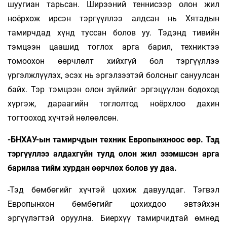
шуугиан тарьсан. Ширээний теннисээр олон жил
ноёрхож ирсэн тэргүүллээ алдсан нь Хятадын
тамирчдад хүнд туссан болов уу. Тэдэнд тивийн
тэмцээн цаашид тоглох арга барил, техниктээ
томоохон өөрчлөлт хийхгүй бол тэргүүллээ
үргэлжлүүлэх, эсэх нь эргэлзээтэй болсныг сануулсан
байх. Тэр тэмцээн олон зүйлийг эргэцүүлэн бодоход
хүргэж, дараагийн тоглолтод ноёрхлоо дахин
тогтооход хүчтэй нөлөөлсөн.
-БНХАУ-ын тамирчдын техник Европынхноос өөр. Тэд
тэргүүллээ алдахгүйн тулд олон жил эзэмшсэн арга
барилаа тийм хурдан өөрчлөх болов уу даа.
-Тэд бөмбөгийг хүчтэй цохиж давуулдаг. Тэгвэл
Европынхон бөмбөгийг цохихдоо эвтэйхэн
эргүүлэгтэй оруулна. Биерхүү тамирчидтай өмнөд