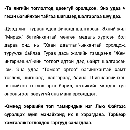
-Та лигийн тоглолтод цөөнгүй оролцсон. Энэ удаа ч
гэсэн багийнхан тайгаа шигшээд шалгарлаа шүү дээ.
-Дээд лигт гурван удаа финалд шалгарсан. Эхний жил
”Мираж” багийнхантай мөнгөн медаль хүртсэн бол
дараа онд нь “Хаан даатгал”-ынхантай оролцож,
түрүүлж байлаа. Гурав дахь жилийн тэмцээнд “Жем
интернэшнл”-ийн тоглогчидтой дэд байрт шалгарсан
юм. Энэ удаа “Төмөрт өргөө” багийнхантай хамт
тоглож, шигшээд шалгараад байна. Шигшээгийнхэн
нэгнийхээ тоглох арга барил, техникийг мэддэг тул
онооны хол зөрүүгүй ана мана өрсөлддөг.
-Өмнөд хөршийн топ тамирчдын нэг Лью Фэйгээс
суралцах зүйл манайханд их л харагдана. Тэрбээр
хамгаалжтоглохдоо гаргууд санагдлаа.