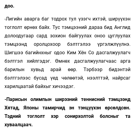
доо.
-Лигийн аварга баг тодрох тул үзэгч ихтэй, ширүүхэн
тоглолт өрнөх байх. Тус тэмцээний дараа бид Англид
долоодугаар сард зохион байгуулах оноо цуглуулах
тэмцээнд оролцохоор бэлтгэлээ үргэлжлүүлнэ.
Шигшээ багийнхныг одоо Ким Хён Со дасгалжуулагч
бэлтгэл хийлгэдэг. Өмнөх дасгалжуулагчаас арга
барилын хувьд арай өөр. Тэрбээр бидэнтэй
бэлтгэлээс бусад үед чөлөөтэй, нээлттэй, найрсаг
харилцаатай байхыг хичээдэг.
-Парисын олимпын ширээний теннисний тэмцээнд
Хятад, Японы тамирчид эн тэнцүүхэн өрсөлдсөн.
Тэдний тоглолт хэр сонирхолтой болсныг та
хуваалцаач.