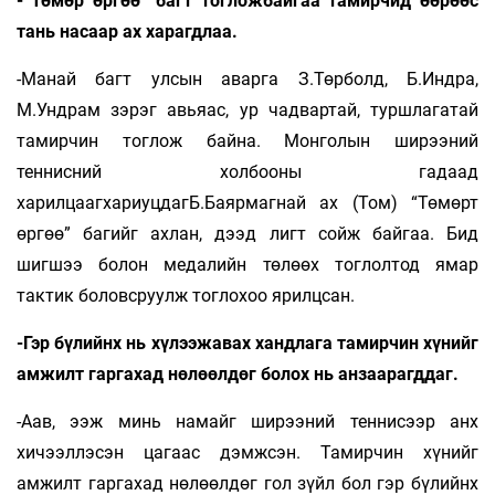
-“Төмөр өргөө” багт тогложбайгаа тамирчид өөрөөс
тань насаар ах харагдлаа.
-Манай багт улсын аварга З.Төрболд, Б.Индра,
М.Ундрам зэрэг авьяас, ур чадвартай, туршлагатай
тамирчин тоглож байна. Монголын ширээний
теннисний холбооны гадаад
харилцаагхариуцдагБ.Баярмагнай ах (Том) “Төмөрт
өргөө” багийг ахлан, дээд лигт сойж байгаа. Бид
шигшээ болон медалийн төлөөх тоглолтод ямар
тактик боловсруулж тоглохоо ярилцсан.
-Гэр бүлийнх нь хүлээжавах хандлага тамирчин хүнийг
амжилт гаргахад нөлөөлдөг болох нь анзаарагддаг.
-Аав, ээж минь намайг ширээний теннисээр анх
хичээллэсэн цагаас дэмжсэн. Тамирчин хүнийг
амжилт гаргахад нөлөөлдөг гол зүйл бол гэр бүлийнх