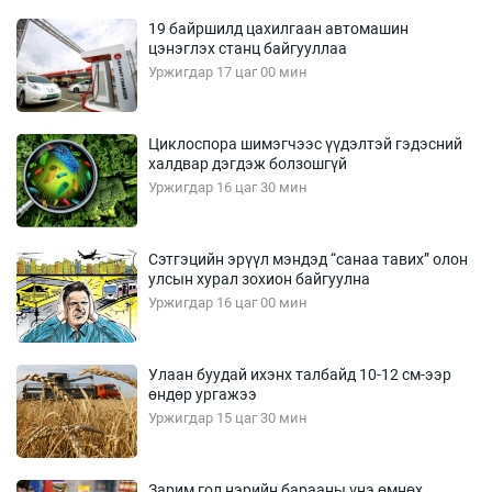
19 байршилд цахилгаан автомашин
цэнэглэх станц байгууллаа
Уржигдар 17 цаг 00 мин
Циклоспора шимэгчээс үүдэлтэй гэдэсний
халдвар дэгдэж болзошгүй
Уржигдар 16 цаг 30 мин
Сэтгэцийн эрүүл мэндэд “санаа тавих” олон
улсын хурал зохион байгуулна
Уржигдар 16 цаг 00 мин
Улаан буудай ихэнх талбайд 10-12 см-ээр
өндөр ургажээ
Уржигдар 15 цаг 30 мин
Зарим гол нэрийн барааны үнэ өмнөх