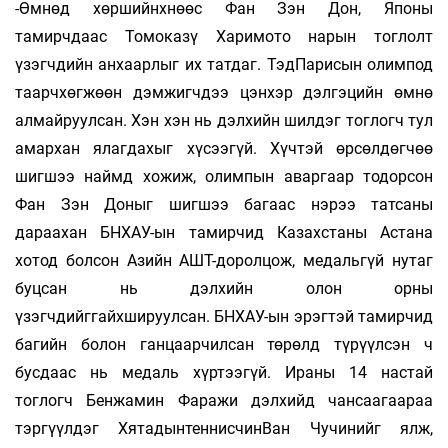
-Өмнөд хөршийнхнөөс Фан Зэн Дон, Японы
тамирчдаас Томоказү Харимото нарын тоглолт
үзэгчдийн анхаарлыг их татдаг. ТэдПарисын олимпод
таарчхөгжөөн дэмжигчдээ цэнхэр дэлгэцийн өмнө
алмайруулсан. Хэн хэн нь дэлхийн шилдэг тоглогч тул
амархан ялагдахыг хүсээгүй. Хүчтэй өрсөлдөгчөө
шигшээ наймд хожиж, олимпын аваргаар тодорсон
Фан Зэн Доныг шигшээ багаас нэрээ татсаны
дараахан БНХАУ-ын тамирчид Казахстаны Астана
хотод болсон Азийн АШТ-доролцож, медальгүй нутаг
буцсан нь дэлхийн олон орны
үзэгчдийггайхшируулсан. БНХАУ-ын эрэгтэй тамирчид
багийн болон ганцаарчилсан төрөлд түрүүлсэн ч
бусдаас нь медаль хүртээгүй. Ираны 14 настай
тоглогч Бенжамин Фаражи дэлхийд чансаагаараа
тэргүүлдэг ХятадынтеннисчинВан Чучинийг ялж,