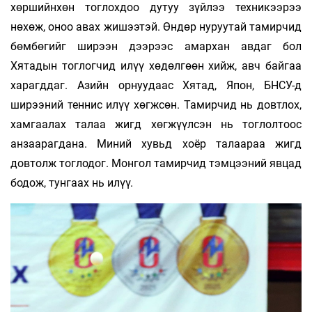
хөршийнхөн тоглохдоо дутуу зүйлээ техникээрээ
нөхөж, оноо авах жишээтэй. Өндөр нуруутай тамирчид
бөмбөгийг ширээн дээрээс амархан авдаг бол
Хятадын тоглогчид илүү хөдөлгөөн хийж, авч байгаа
харагддаг. Азийн орнуудаас Хятад, Япон, БНСУ-д
ширээний теннис илүү хөгжсөн. Тамирчид нь довтлох,
хамгаалах талаа жигд хөгжүүлсэн нь тоглолтоос
анзаарагдана. Миний хувьд хоёр талаараа жигд
довтолж тоглодог. Монгол тамирчид тэмцээний явцад
бодож, тунгаах нь илүү.