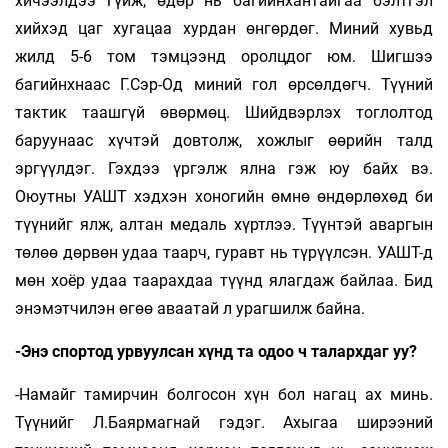
хичээлдээ гүйж, өдөр нь багийнхантайгаа бэлтгэл
хийхэд цаг хугацаа хурдан өнгөрдөг. Миний хувьд
жилд 5-6 том тэмцээнд оролцдог юм. Шигшээ
багийнхнаас Г.Сэр-Од миний гол өрсөлдөгч. Түүний
тактик таашгүй өвөрмөц. Шийдвэрлэх тоглолтод
баруунаас хүчтэй довтолж, хожлыг өөрийн талд
эргүүлдэг. Гэхдээ үргэлж ялна гэж юу байх вэ.
Оюутны УАШТ хэдхэн хоногийн өмнө өндөрлөхөд би
түүнийг ялж, алтан медаль хүртлээ. Түүнтэй аваргын
төлөө дөрвөн удаа таарч, гуравт нь түрүүлсэн. УАШТ-д
мөн хоёр удаа таарахдаа түүнд ялагдаж байлаа. Бид
энэмэтчилэн өгөө аваатай л урагшилж байна.
-Энэ спортод урвуулсан хүнд та одоо ч талархдаг уу?
-Намайг тамирчин болгосон хүн бол нагац ах минь.
Түүнийг Л.Баярмагнай гэдэг. Ахыгаа ширээний