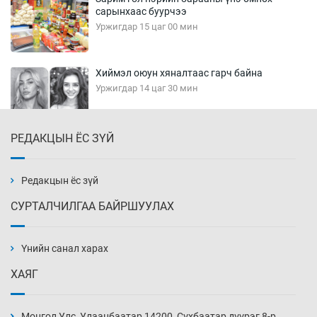
сарынхаас буурчээ
Уржигдар 15 цаг 00 мин
Хиймэл оюун хяналтаас гарч байна
Уржигдар 14 цаг 30 мин
РЕДАКЦЫН ЁС ЗҮЙ
Эмэгтэйчүүд Бээжин, эрэгтэйчүүд Японд
бэлтгэл базаахаар хилийн дээс алхлаа
Уржигдар 14 цаг 00 мин
Редакцын ёс зүй
СУРТАЛЧИЛГАА БАЙРШУУЛАХ
АНУ-ын Цэргийн кибер командлалаын
ажилтнууд амиа хорлох явдал эрс
нэмэгджээ
Үнийн санал харах
Уржигдар 13 цаг 52 мин
ХАЯГ
Монголын шигшээ Хонконгийн багийг ялж,
эхний хожлоо авлаа
Монгол Улс, Улаанбаатар 14200, Сүхбаатар дүүрэг 8-р