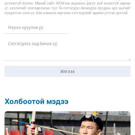
хүлээхгүй болно. Манай сайт ХХЗХ-ны журмын дагуу зүй зохисгүй зарим
үг, хэллэгийг хязгаарласан тул Та сэтгэгдэл бичихдээ бусдын эрх ашгийг
хүндэтгэн үзнэ үү. Хэм хэмжээ зөрчсөн сэтгэгдлийг админ устгах эрхтэй.
Илгээх
Холбоотой мэдээ