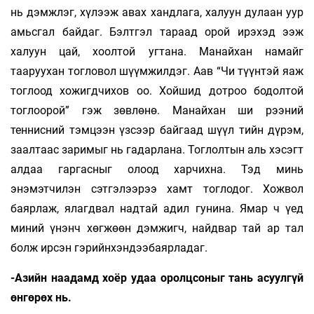
нь дэмжлэг, хүлээж авах хандлага, халуун дулаан уур
амьсгал байдаг. Бэлтгэл тараад орой ирэхэд ээж
халуун цай, хоолтой угтана. Манайхан намайг
тааруухан тогловол шүүмжилдэг. Аав “Чи түүнтэй яаж
тоглоод хожигдчихов оо. Хойшид дотроо бодолтой
тоглоорой” гэж зөвлөнө. Манайхан ши рээний
теннисний тэмцээн үзсээр байгаад шүүл тийн дүрэм,
заалтаас заримыг нь гадарлана. Тоглолтын аль хэсэгт
алдаа гаргасныг олоод харчихна. Тэд минь
энэмэтчилэн сэтгэлээрээ хамт тоглодог. Хожвол
баярлаж, ялагдвал надтай адил гунина. Ямар ч үед
миний үнэнч хөгжөөн дэмжигч, найдвар тай ар тал
болж ирсэн гэрийнхэндээбаярладаг.
-Азийн наадамд хоёр удаа оролцсоныг тань асуулгүй
өнгөрөх нь.