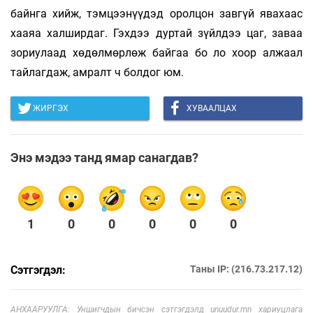
байнга хийж, тэмцээнүүдэд оролцон завгүй явахаас
хааяа халширдаг. Гэхдээ дуртай зүйлдээ цаг, заваа
зориулаад хөдөлмөрлөж байгаа бо ло хоор алжаал
тайлагдаж, амралт ч болдог юм.
ЖИРГЭХ
ХУВААЛЦАХ
Энэ мэдээ танд ямар санагдав?
1
0
0
0
0
0
Сэтгэгдэл:
Таны IP: (216.73.217.12)
АНХААРУУЛГА: Уншигчдын бичсэн сэтгэгдэлд unuudur.mn хариуцлага