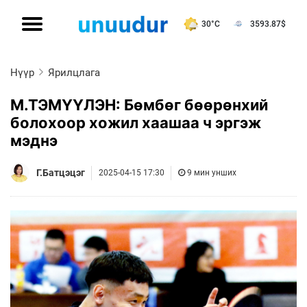
30°C
3593.87
$
Нүүр
Ярилцлага
М.ТЭМҮҮЛЭН: Бөмбөг бөөрөнхий
болохоор хожил хаашаа ч эргэж
мэднэ
Г.Батцэцэг
2025-04-15 17:30
9 мин унших