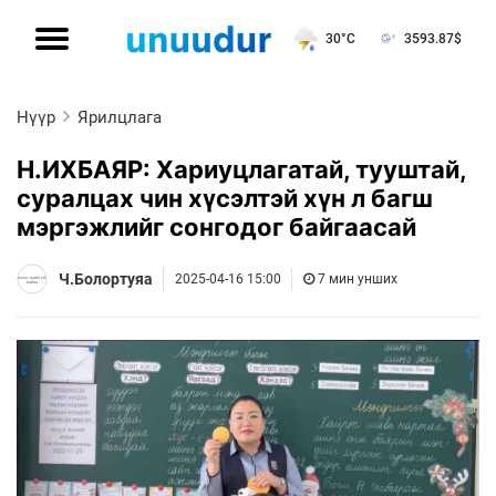
30°C
3593.87
$
Нүүр
Ярилцлага
Н.ИХБАЯР: Хариуцлагатай, тууштай,
суралцах чин хүсэлтэй хүн л багш
мэргэжлийг сонгодог байгаасай
Ч.Болортуяа
2025-04-16 15:00
7 мин унших