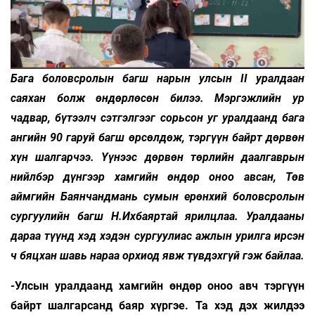
Бага боловсролын багш нарын улсын II уралдаан
саяхан болж өндөрлөсөн билээ. Мэргэжлийн ур
чадвар, бүтээлч сэтгэлгээг сорьсон уг уралдаанд бага
ангийн 90 гаруй багш өрсөлдөж, тэргүүн байрт дөрвөн
хүн шалгарчээ. Үүнээс дөрвөн төрлийн даалгаврын
нийлбэр дүнгээр хамгийн өндөр оноо авсан, Төв
аймгийн Баянчандмань сумын ерөнхий боловсролын
сургуулийн багш Н.Ихбаяртай ярилцлаа. Уралдааны
дараа түүнд хэд хэдэн сургуулиас ажлын урилга ирсэн
ч бяцхан шавь нараа орхиод явж түвдэхгүй гэж байлаа.
-Улсын уралдаанд хамгийн өндөр оноо авч тэргүүн
байрт шалгарсанд баяр хүргэе. Та хэд дэх жилдээ