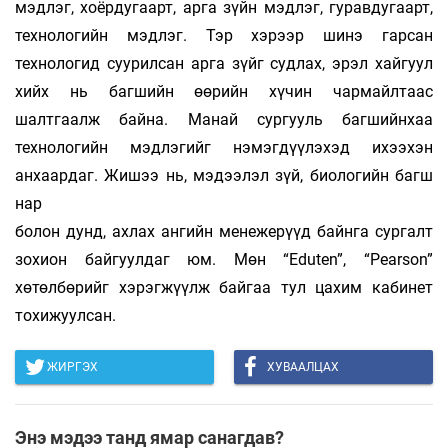
мэдлэг, хоёрдугаарт, арга зүйн мэдлэг, гуравдугаарт,
технологийн мэдлэг. Тэр хэрээр шинэ гарсан
технологид суурилсан арга зүйг судлах, эрэл хайгуул
хийх нь багшийн өөрийн хүчин чармайлтаас
шалтгаалж байна. Манай сургууль багшийнхаа
технологийн мэдлэгийг нэмэгдүүлэхэд ихээхэн
анхаардаг. Жишээ нь, мэдээлэл зүй, биологийн багш
нар
болон дунд, ахлах ангийн менежерүүд байнга сургалт
зохион байгуулдаг юм. Мөн “Еduten”, “Рeаrson”
хөтөлбөрийг хэрэгжүүлж байгаа тул цахим кабинет
тохижуулсан.
ЖИРГЭХ
ХУВААЛЦАХ
Энэ мэдээ танд ямар санагдав?