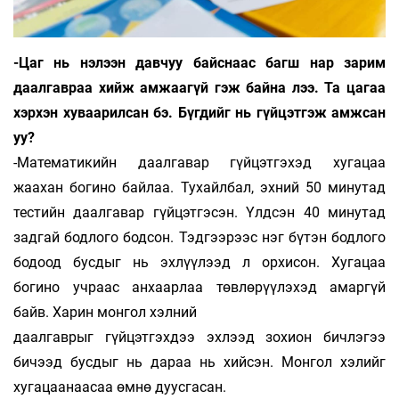
-Цаг нь нэлээн давчуу байснаас багш нар зарим
даалгавраа хийж амжаагүй гэж байна лээ. Та цагаа
хэрхэн хуваарилсан бэ. Бүгдийг нь гүйцэтгэж амжсан
уу?
-Математикийн даалгавар гүйцэтгэхэд хугацаа
жаахан богино байлаа. Тухайлбал, эхний 50 минутад
тестийн даалгавар гүйцэтгэсэн. Үлдсэн 40 минутад
задгай бодлого бодсон. Тэдгээрээс нэг бүтэн бодлого
бодоод бусдыг нь эхлүүлээд л орхисон. Хугацаа
богино учраас анхаарлаа төв­лөрүүлэхэд амаргүй
байв. Харин монгол хэлний
даалгаврыг гүйцэтгэхдээ эхлээд зохион бичлэгээ
бичээд бусдыг нь дараа нь хийсэн. Монгол хэлийг
хугацаанаасаа өмнө дуусгасан.