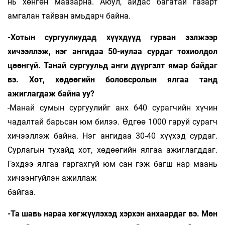
нь хөнгөн маазарна. Аюул, айдас багатай газарт
амгалан тайван амьдарч байна.
-Хотын сургуулиудад хүүхдүүд гурван ээлжээр
хичээллэж, нэг ангидаа 50-иулаа сурдаг тохиолдол
цөөнгүй. Танай сургуульд анги дүүргэлт ямар байдаг
вэ. Хот, хөдөөгийн боловсролын ялгаа танд
ажиглагдаж байна уу?
-Манай сумын сургуулийг анх 640 сурагчийн хүчин
чадалтай барьсан юм билээ. Өдгөө 1000 гаруй сурагч
хичээллэж байна. Нэг ангидаа 30-40 хүүхэд сурдаг.
Сурлагын тухайд хот, хөдөөгийн ялгаа ажиглагддаг.
Гэхдээ ялгаа гаргахгүй юм сан гэж багш нар маань
хичээнгүйлэн ажиллаж
байгаа.
-Та шавь нараа хөгжүүлэхэд хэрхэн анхаардаг вэ. Мөн