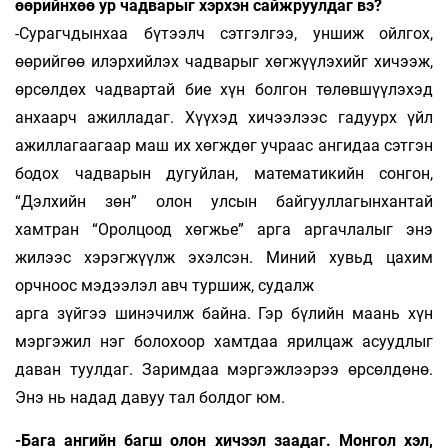
өөрийнхөө ур чадварыг хэрхэн сайжруулдаг вэ?
-Сурагчдынхаа бүтээлч сэтгэлгээ, уншиж ойлгох,
өөрийгөө илэрхийлэх чадварыг хөгжүүлэхийг хичээж,
өрсөлдөх чадвартай бие хүн болгон төлөвшүүлэхэд
анхаарч ажилладаг. Хүүхэд хичээлээс гадуурх үйл
ажиллагаагаар маш их хөгждөг учраас ангидаа сэтгэн
бодох чадварын дугуйлан, математикийн сонгон,
“Дэлхийн зөн” олон улсын байгууллагынхантай
хамтран “Оролцоод хөгжье” арга аргачлалыг энэ
жилээс хэрэгжүүлж эхэлсэн. Миний хувьд цахим
орчноос мэдээлэл авч туршиж, судалж
арга зүйгээ шинэчилж байна. Гэр бүлийн маань хүн
мэргэжил нэг болохоор хамтдаа ярилцаж асуудлыг
даван туулдаг. Заримдаа мэргэжлээрээ өрсөлдөнө.
Энэ нь надад давуу тал болдог юм.
-Бага ангийн багш олон хичээл заадаг. Монгол хэл,