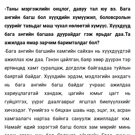
-Таны мэргэжлийн онцлог, давуу тал юу вэ. Бага
ангийн багш бол хүүхдийн хүмүүжил, боловсролын
суурийг тавьдаг маш чухал нөлөөтэй хүмүүс. Хүүхдүүд
бага ангийн багшаа дуурайдаг гэж ярьдаг даа.Та
ажилдаа ямар зарчим баримталдаг бол?
-Бага ангийн багшийн хамгийн сайхан нь хүүхдүүдтэй
ажиллах юм даа. Гэнэн цайлган, баяр хөөр дүүрэн тэр
ертөнцөд хамт суралцаж, догдолж байгаадаа туйлын
баяр­тай байдаг. Хүүхдийн эрдэм, мэдлэгийн анхдагч
нь бага ангийн багш байдаг учраас ажилдаа
хариуцлагатай хандаж, цагийн юмыг цагт нь
гүйцэтгэх, үүрэг даалгаврыг ягштал биелүүлэхийг
хичээдэг. Үүнийгээ ч бяцхан шавь нар, эцэг, эх, асран
хамгаалагч нартаа байнга сануулж ажилладаг юм.
Намайг өдий зэрэгтэй багш болох зам мөрийг минь