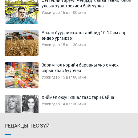
Сэтгэцийн эрүүл мэндэд “санаа тавих” олон
улсын хурал зохион байгуулна
Уржигдар 16 цаг 00 мин
Улаан буудай ихэнх талбайд 10-12 см-ээр
өндөр ургажээ
Уржигдар 15 цаг 30 мин
Зарим гол нэрийн барааны үнэ өмнөх
сарынхаас буурчээ
Уржигдар 15 цаг 00 мин
Хиймэл оюун хяналтаас гарч байна
Уржигдар 14 цаг 30 мин
РЕДАКЦЫН ЁС ЗҮЙ
Эмэгтэйчүүд Бээжин, эрэгтэйчүүд Японд
бэлтгэл базаахаар хилийн дээс алхлаа