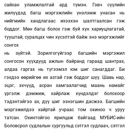
сайхан уламжлалтай ард түмэн. Гэвч сүүлийн
жилүүдэд багш мэргэжлийн үнэлэмж унасан нь
нийгмийн хандлагаас ихээхэн шалтгаалсан гэж
боддог. Мөн багш болох гэж буй хүн хариуцлагатай,
тууштай, суралцах чин хүсэлтэй байж энэ мэргэжлийг
сонгох
нь зүйтэй. Зорилгогүйгээр багшийн мэргэжил
сонгосон хүүхдүүд ажлын байранд гараад шантрах,
алдаа гаргах нь түгээмэл юм шиг санагддаг. Би
гэхдээ өөрийгөө их азтай гэж боддог шүү. Шавь нар,
эцэг, эхчүүд, асран хамгаалагчид маань намайг
үргэлж дэмжиж, хайрлаж хүндэлдэг болохоор
тэдэнтэйгээ ах, дүү шиг ээнэгшин дасжээ. Багшийн
мэргэжилдээ хайртай учраас том охиноо ч уруу
татсан. Охинтойгоо ярилцаж байгаад МУБИС-ийн
Боловсрол судлалын сургуульд сэтгэл судлаач, сэтгэл