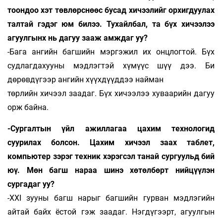
тоондоо хэт төвлөрснөөс бусад хичээлийг орхигдуулах
талтай гэдэг юм билээ. Тухайлбал, та бүх хичээлээ
агуулгынх нь дагуу зааж амждаг уу?
-Бага ангийн багшийн мэргэжил их онцлогтой. Бүх
судлагдахууны мэдлэгтэй хүмүүс шүү дээ. Би
дөрөвдүгээр ангийн хүүхдүүддээ найман
төрлийн хичээл заадаг. Бүх хичээлээ хуваарийн дагуу
орж байна.
-Сургалтын үйл ажиллагаа цахим технологид
суурилах болсон. Цахим хичээл заах таблет,
компьютер зэрэг техник хэрэгсэл танай сургуульд бий
юү. Мөн багш нараа шинэ хөтөлбөрт нийцүүлэн
сургадаг уу?
-XXI зууны багш нарыг багшийн гурван мэдлэгийн
айтай байх ёстой гэж заадаг. Нэгдүгээрт, агуулгын