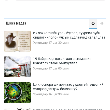
Шинэ мэдээ
Их зохиолчийн уран бүтээл, туурвил зүйн
онцлогийг олон улсын судлаачид хэлэлцлээ
Уржигдар 17 цаг 30 мин
19 байршилд цахилгаан автомашин
цэнэглэх станц байгууллаа
Уржигдар 17 цаг 00 мин
Циклоспора шимэгчээс үүдэлтэй гэдэсний
халдвар дэгдэж болзошгүй
Уржигдар 16 цаг 30 мин