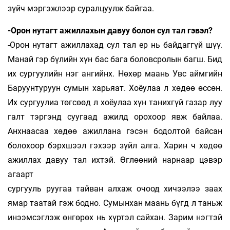
зүйч мэргэжлээр суралцуулж байгаа.
-Орон нутагт ажиллахын давуу болон сул тал гэвэл?
-Орон нутагт ажиллахад сул тал ер нь байдаггүй шүү.
Манай гэр бүлийн хүн бас бага боловсролын багш. Бид
их сургуулийн нэг ангийнх. Нөхөр маань Увс аймгийн
Баруунтуруун сумын харьяат. Хоёулаа л хөдөө өссөн.
Их сургуулиа төгсөөд л хоёулаа хүн танихгүй газар луу
галт тэргэнд суугаад ажилд орохоор явж байлаа.
Анхнаасаа хөдөө ажиллана гэсэн бодолтой байсан
болохоор бэрхшээл гэхээр зүйл алга. Харин ч хөдөө
ажиллах давуу тал ихтэй. Өглөөний нарнаар цэвэр
агаарт
сургууль руугаа тайван алхаж очоод хичээлээ заах
ямар таатай гэж бодно. Сумынхан маань бүгд л таньж
инээмсэглэж өнгөрөх нь хүртэл сайхан. Зарим нэгтэй