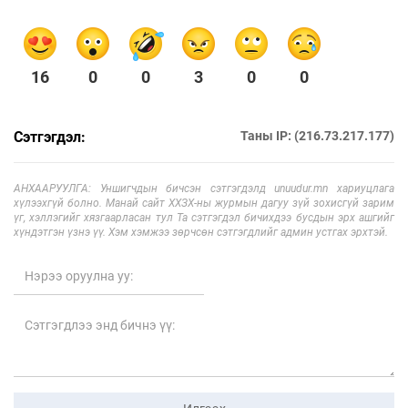
16
0
0
3
0
0
Сэтгэгдэл:
Таны IP: (216.73.217.177)
АНХААРУУЛГА: Уншигчдын бичсэн сэтгэгдэлд unuudur.mn хариуцлага
хүлээхгүй болно. Манай сайт ХХЗХ-ны журмын дагуу зүй зохисгүй зарим
үг, хэллэгийг хязгаарласан тул Та сэтгэгдэл бичихдээ бусдын эрх ашгийг
хүндэтгэн үзнэ үү. Хэм хэмжээ зөрчсөн сэтгэгдлийг админ устгах эрхтэй.