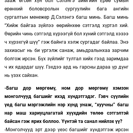
зааж өгсөн хүн бол Сэлэнгэ аймгийн Ерөө сумын
ерөнхий боловсролын сургуулийн бага ангийн
сургалтын менежер Д.Сэлэнгэ багш минь. Багш минь
“Хийж байгаа зүйлээ өөрийнхөө сэтгэлд хүртэл хий.
Өөрийн чинь сэтгэлд хүрээгүй бол хүний сэтгэлд хэзээ
ч хүрэхгүй шүү” гэж байнга хэлж сургадаг байлаа. Энэ
захиасыг нь би үргэлж санаж, амьдралынхаа зарчим
болгож ирсэн. Бүх зүйлийг тултал хийх гээд заримдаа
ч их ядардаг шүү. Гэхдээ ард нь гарсны дараа үр дүнг
нь үзэх сайхан.
-Багш дор мөргөмү, ном дор мөргөмү хэмээн
монголчууд багшийг ихэд хүндэтгэдэг. Гэвч сүүлийн
үед багш мэргэжлийн нэр хүнд унаж, “хуучны” багш
нар маш хариуцлагатай хүүхдийн төлөө сэтгэлтэй
байсан гэж ярих боллоо. Үүнтэй та санал нийлэх үү?
-Монголчууд эрт дээр үеэс багшийг хүндэтгэж ирсэн