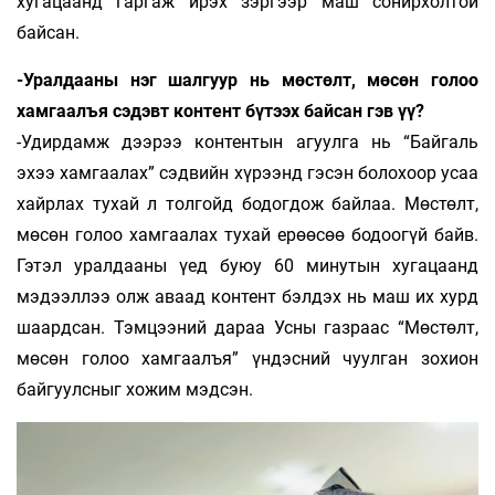
хугацаанд гаргаж ирэх зэргээр маш сонирхолтой
байсан.
-Уралдааны нэг шалгуур нь мөстөлт, мөсөн голоо
хамгаалъя сэдэвт контент бүтээх байсан гэв үү?
-Удирдамж дээрээ контентын агуулга нь “Байгаль
эхээ хамгаалах” сэдвийн хүрээнд гэсэн болохоор усаа
хайрлах тухай л толгойд бодогдож байлаа. Мөстөлт,
мөсөн голоо хамгаалах тухай ерөөсөө бодоогүй байв.
Гэтэл уралдааны үед буюу 60 минутын хугацаанд
мэдээллээ олж аваад контент бэлдэх нь маш их хурд
шаардсан. Тэмцээний дараа Усны газраас “Мөстөлт,
мөсөн голоо хамгаалъя” үндэсний чуулган зохион
байгуулсныг хожим мэдсэн.