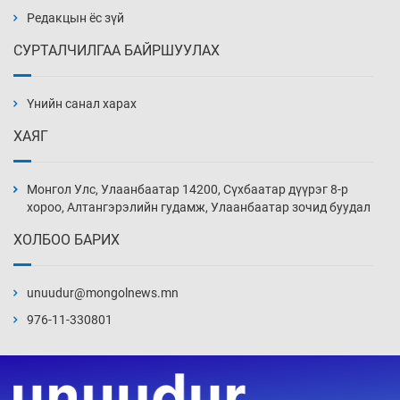
Уржигдар 14 цаг 00 мин
Редакцын ёс зүй
СУРТАЛЧИЛГАА БАЙРШУУЛАХ
АНУ-ын Цэргийн кибер командлалаын
ажилтнууд амиа хорлох явдал эрс
нэмэгджээ
Үнийн санал харах
Уржигдар 13 цаг 52 мин
ХАЯГ
Монголын шигшээ Хонконгийн багийг ялж,
эхний хожлоо авлаа
Монгол Улс, Улаанбаатар 14200, Сүхбаатар дүүрэг 8-р
Уржигдар 13 цаг 30 мин
хороо, Алтангэрэлийн гудамж, Улаанбаатар зочид буудал
ХОЛБОО БАРИХ
Техникийн өндөр үзүүлэлттэй агаарын хөлөг
худалдан авах хүсэлтээ уламжлав
unuudur@mongolnews.mn
Уржигдар 13 цаг 00 мин
976-11-330801
“Шатахууны бус, бодлогын хомсдол
нүүрлээд байна”
Уржигдар 12 цаг 30 мин