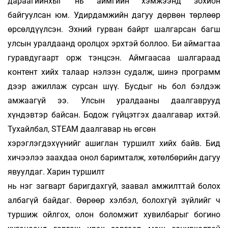
дараагийнхыг нь аймгийн хэмжээнд зохион
байгуулсан юм. Удирдамжийн дагуу дөрвөн төрлөөр
өрсөлдүүлсэн. Эхний гурван байрт шалгарсан багш
улсын уралдаанд оролцох эрхтэй боллоо. Би аймагтаа
гуравдугаарт орж тэнцсэн. Аймгаасаа шалгараад
контент хийх талаар нэлээн судалж, шинэ программ
дээр ажиллаж сурсан шүү. Бусдыг нь бол бэлдэж
амжаагүй ээ. Улсын уралдааны даалгаврууд
хүндэвтэр байсан. Бодож гүйцэтгэх даалгавар ихтэй.
Тухайлбал, STEAM даалгавар нь өгсөн
хэрэглэгдэхүүнийг ашиглан туршилт хийх байв. Бид
хичээлээ заахдаа онол баримталж, хө­төл­бөрийн дагуу
явуулдаг. Харин туршилт
нь нэг загварт баригдахгүй, заавал амжилттай болох
албагүй байдаг. Өөрөөр хэлбэл, болохгүй зүйлийг ч
туршиж ойлгох, олон боломжит хувилбарыг богино