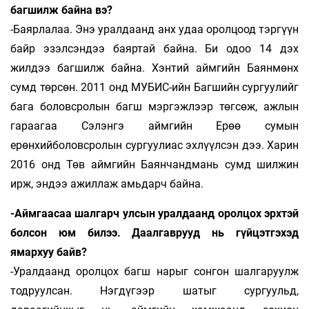
багшилж байна вэ?
-Баярлалаа. Энэ уралдаанд анх удаа оролцоод тэргүүн
байр эзэлсэндээ баяртай байна. Би одоо 14 дэх
жилдээ багшилж байна. Хэнтий аймгийн Баянмөнх
сумд төрсөн. 2011 онд МУБИС-ийн Багшийн сургуулийг
бага боловс­ролын багш мэргэжлээр төгсөж, ажлын
гараагаа Сэлэнгэ аймгийн Ерөө сумын
ерөнхийболовсролын сургуулиас эхлүүлсэн дээ. Харин
2016 онд Төв аймгийн Баянчандмань сумд шилжин
ирж, эндээ ажиллаж амьдарч байна.
-Аймгаасаа шалгарч улсын уралдаанд оролцох эрхтэй
болсон юм билээ. Даалгаврууд нь гүйцэтгэхэд
ямархуу байв?
-Уралдаанд оролцох багш нарыг сонгон шалгаруулж
тодруулсан. Нэгдүгээр шатыг сургуульд,