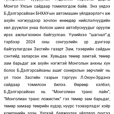
Монгол Улсын сайдаар томилогдож байв. Энэ үедээ
Б.Дэлгэрсайхан БНХАУ-ын автомашин үйлдвэрлэгч аж
ахуйн нэгжүүдээр зочлон өнөөдөр нийслэлчүүдийн
хөл дүүжлэх унаа болсон шинэ автобуснуудыг оруулж
ирэх ажлыгзохион байгуулсан. Үүнийхээ “шагнал”-д
тэрбээр 2024 оны сонгуулийн үр дүнгээр
байгуулагдсан Засгийн газарт Зам, тээврийн сайдын
сэнтийд заларсан юм. Хувьдаа төмөр замтай, төмөр
зам барьдаг аж ахуйн нэгжтэй Монголын анхны хүн
болох Б.Дэлгэрсайханы ашиг сонирхлын зөрчлийг нь
үл тоон Засгийн газрын тэргүүн Л.Оюун-Эрдэнэ
сайдаар томилсон билээ. Өөрөөр хэлбэл,
Б.Дэлгэрсайхан нь “Монголиан транс лайн”,
“Монголиан транс ложистик” гэх төмөр зам барьдаг,
төмөр замаар төмрийн хүдэр, нүүрс тээвэрлэдэг хоёр
компанийн эзэн. Уурхай, баяжуулах үйлдвэр рүүгээ