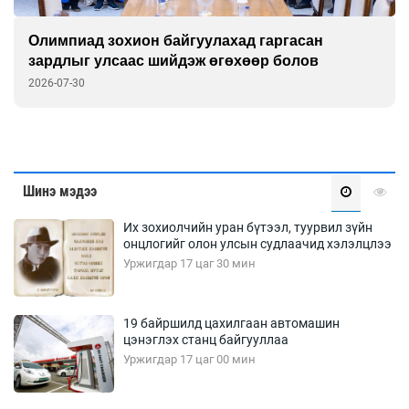
Олимпиад зохион байгуулахад гаргасан
зардлыг улсаас шийдэж өгөхөөр болов
2026-07-30
Шинэ мэдээ
Их зохиолчийн уран бүтээл, туурвил зүйн
онцлогийг олон улсын судлаачид хэлэлцлээ
Уржигдар 17 цаг 30 мин
19 байршилд цахилгаан автомашин
цэнэглэх станц байгууллаа
Уржигдар 17 цаг 00 мин