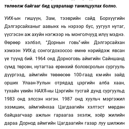
төлөөлж байгааг бид цувралаар танилцуулах болно.
УИХ-ын гишүүн, Зам, тээврийн сайд Борхүүгийн
Дэлгэрсайханыг аавынх нь нэрээр бус, уугуул нутаг,
үүсгэсэн аж ахуйн нэгжээр нь монголчууд илүү мэднэ.
Өөрөөр хэлбэл, “Дорнын говь”-ийн Дэлгэрсайхан
хэмээн УИХ-д сонгогдохоосоо өмнө нэрийдэж явсан
үе түүнд бий. 1964 онд Дорноговь аймгийн Сайншанд
сумд төрсөн, нутагтаа ерөнхий боловсролын сургууль
дүүргээд, аймгийн төвөөсөө 100-гаад км-ийн зайд
орших Улаан-Уулын отрядад цэргийн алба хаан,
тухайн үеийн НАХЯ-ны Цэргийн тусгай дунд сургуульд
1983 онд элссэн нэгэн. 1987 онд хуульч мэргэжил
эзэмшин, аймгийнхаа Цагдаагийн хэлтэст мөрдөн
байцаагчаар ажлын гараагаа эхэлж, хоёр жилийн
дараа Дорнод аймгийн Цагдаагийн газар луу шилжин