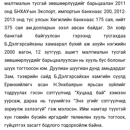
малтмалын тусгай зөвшөөрлүүдийг барьцаалан 2011
онд БНХАУ-ын Экспорт, импортын банкнаас 200, 2012-
2013 онд тус улсын Хөгжлийн банкнаас 175 сая, нийт
375 сая ам.долларын зээл авсан байдаг. Эл хоёр
банктай байгуулсан гэрээнд тусгахдаа
Б.Дэлгэрсайханы хамаарал бүхий аж ахуйн нэгжийн
2000 вагон, 12 зүтгүүр, ашигт малтмалын тусгай
зөвшөөрлүүдийг барьцаалуулсан нь хууль бус болохыг
шүүх тогтоосон юм. Дуулиан шуугиан дунд амьдардаг
Зам, тээврийн сайд Б.Дэлгэрсайхан хамгийн сүүлд
Ерөнхийлөгч асан Н.Энхбаярын ярьсан зүйлийг
тодруулах гэсэн сэтгүүлчид “Хуцаад бай” хэмээн
уурсаж, дараа нь түүнийгээ “Энэ үгийг сэтгүүлчид
зориулж хэлээгүй” гэж мэлзсэн. Ийм намтар түүхтэй
хүн говийн бүсийн иргэдийг төлөөлөн хууль тогтоох,
гүйцэтгэх засагт бодлого тодорхойлж байна.