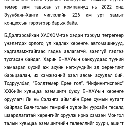
төмөр зам тавьсан уг компаниуд нь 2022 онд
Зүүнбаян-Ханги чиглэлийн 226 км урт замыг
концессын гэрээгээр барьж байв.
Б.Дэлгэрсайхан ХАСХОМ-тээ хэдэн тэрбум төгрөгөөр
үнэлэгдэх орлого, үл хөдлөх хөрөнгө, автомашинууд,
хадгаламжтайгаас гадна авлагагүй, зээлгүй гэдгээ
тусгасан байдаг. Харин БНХАУ-ын банкуудаас түүний
хамаарал бүхий аж ахуйн нэгжүүдийн эд хөрөнгийг
барьцаалан, их хэмжээний зээл авсан асуудал бий.
Тодруулбал, “Болдтөмөр Ерөө гол”, “Инфинитиспэйс”
ХХК-ийн хувьцаа эзэмшигч буюу БНХАУ-ын хөрөнгө
оруулагч Ли нь Сэлэнгэ аймгийн Ерөө сумын нутагт
байрлах Баянголын төмрийн хүдрийн уурхайн төсөлд
шаардлагатай хөрөнгийг оруулж ирнэ хэмээн Монгол
талын хувьцаа эзэмшигчийн төлөөллийг хуурч, ашигт