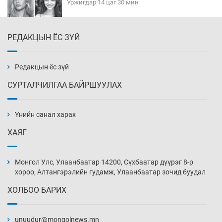
Уржигдар 14 цаг 30 мин
РЕДАКЦЫН ЁС ЗҮЙ
Эмэгтэйчүүд Бээжин, эрэгтэйчүүд Японд
бэлтгэл базаахаар хилийн дээс алхлаа
Уржигдар 14 цаг 00 мин
Редакцын ёс зүй
СУРТАЛЧИЛГАА БАЙРШУУЛАХ
АНУ-ын Цэргийн кибер командлалаын
ажилтнууд амиа хорлох явдал эрс
нэмэгджээ
Үнийн санал харах
Уржигдар 13 цаг 52 мин
ХАЯГ
Монголын шигшээ Хонконгийн багийг ялж,
эхний хожлоо авлаа
Монгол Улс, Улаанбаатар 14200, Сүхбаатар дүүрэг 8-р
Уржигдар 13 цаг 30 мин
хороо, Алтангэрэлийн гудамж, Улаанбаатар зочид буудал
ХОЛБОО БАРИХ
Техникийн өндөр үзүүлэлттэй агаарын хөлөг
худалдан авах хүсэлтээ уламжлав
unuudur@mongolnews.mn
Уржигдар 13 цаг 00 мин