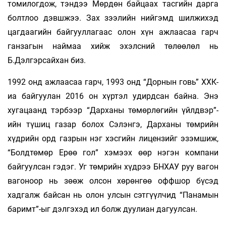
томилогдож, тэндээ Мөрдөн байцаах тасгийн дарга
болтлоо дэвшжээ. Зах зээлийн нийгэмд шилжихэд
цагдаагийн байгууллагаас олон хүн ажлаасаа гарч
ганзагын наймаа хийж эхэлсний төлөөлөл нь
Б.Дэлгэрсайхан биз.
1992 онд ажлаасаа гарч, 1993 онд “Дорнын говь” ХХК-
иа байгуулан 2016 он хүртэл удирдсан байна. Энэ
хугацаанд тэрбээр “Дарханы төмөрлөгийн үйлдвэр”-
ийн түшиц газар болох Сэлэнгэ, Дарханы төмрийн
хүдрийн орд газрын нэг хэсгийн лицензийг эзэмшиж,
“Болдтөмөр Ерөө гол” хэмээх өөр нэгэн компани
байгуулсан гэдэг. Уг төмрийн хүдрээ БНХАУ руу вагон
вагоноор нь зөөж олсон хөрөнгөө оффшор бүсэд
хадгалж байсан нь олон улсын сэтгүүлчид “Панамын
баримт”-ыг дэлгэхэд ил болж дуулиан дагуулсан.