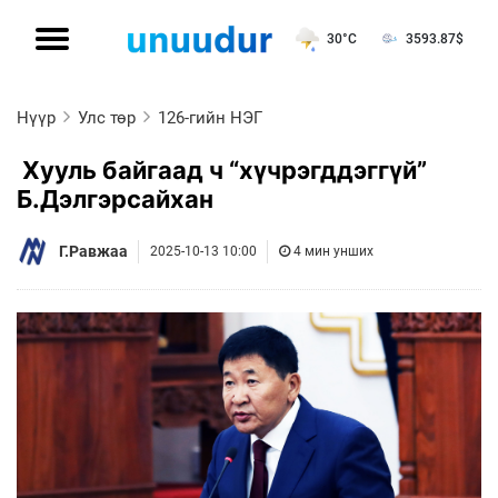
30°C
3593.87
$
Нүүр
Улс төр
126-гийн НЭГ
Хууль байгаад ч “хүчрэгддэггүй”
Б.Дэлгэрсайхан
Г.Равжаа
2025-10-13 10:00
4 мин унших