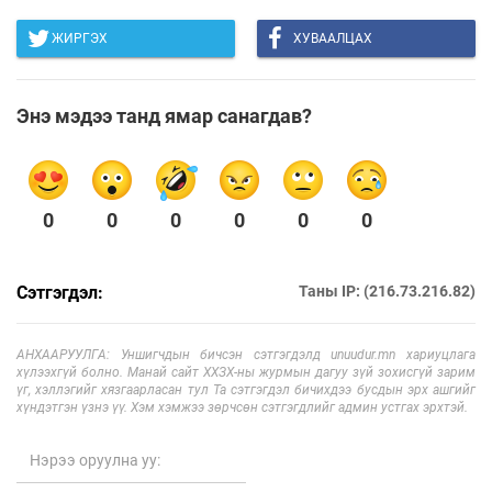
ЖИРГЭХ
ХУВААЛЦАХ
Энэ мэдээ танд ямар санагдав?
0
0
0
0
0
0
Сэтгэгдэл:
Таны IP: (216.73.216.82)
АНХААРУУЛГА: Уншигчдын бичсэн сэтгэгдэлд unuudur.mn хариуцлага
хүлээхгүй болно. Манай сайт ХХЗХ-ны журмын дагуу зүй зохисгүй зарим
үг, хэллэгийг хязгаарласан тул Та сэтгэгдэл бичихдээ бусдын эрх ашгийг
хүндэтгэн үзнэ үү. Хэм хэмжээ зөрчсөн сэтгэгдлийг админ устгах эрхтэй.