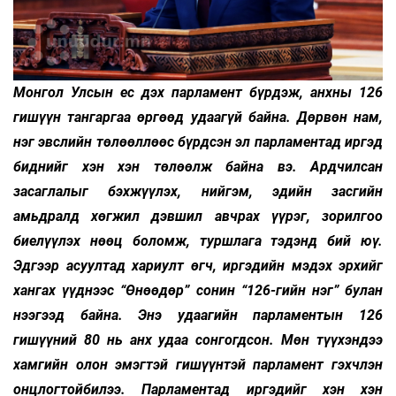
Монгол Улсын ес дэх парламент бүрдэж, анхны 126
гишүүн тангаргаа өргөөд удаагүй байна. Дөрвөн нам,
нэг эвслийн төлөөллөөс бүрдсэн эл парламентад иргэд
биднийг хэн хэн төлөөлж байна вэ. Ардчилсан
засаглалыг бэхжүүлэх, нийгэм,
эдийн засгийн
амьдралд хөгжил дэвшил авчрах үүрэг, зорилгоо
биелүүлэх нөөц боломж, туршлага тэдэнд бий юү.
Эдгээр асуултад хариулт өгч, иргэдийн мэдэх эрхийг
хангах үүднээс “Өнөөдөр” сонин “126-гийн нэг” булан
нээгээд байна. Энэ удаагийн парламентын 126
гишүүний 80 нь анх удаа сонгогдсон. Мөн түүхэндээ
хамгийн олон эмэгтэй гишүүнтэй парламент гэхчлэн
онцлогтойбилээ. Парламентад иргэдийг хэн хэн