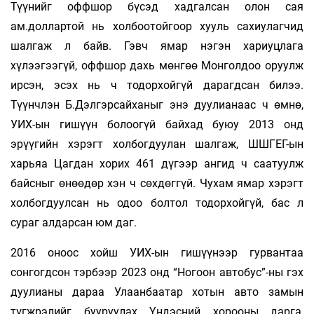
Түүнийг оффшор бүсэд хадгалсан олон сая
ам.доллартой нь холбоотойгоор хууль сахиулагчид
шалгаж л байв. Гэвч ямар нэгэн хариуцлага
хүлээгээгүй, оффшор дахь мөнгөө Монголдоо оруулж
ирсэн, эсэх нь ч тодорхойгүй дарагдсан билээ.
Түүнчлэн Б.Дэлгэрсайханыг энэ дуулианаас ч өмнө,
УИХ-ын гишүүн болоогүй байхад буюу 2013 онд
эрүүгийн хэрэгт холбогдуулан шалгаж, ШШГЕГ-ын
харьяа Цагдан хорих 461 дүгээр ангид ч саатуулж
байсныг өнөөдөр хэн ч сөхдөггүй. Чухам ямар хэрэгт
холбогдуулсан нь одоо болтол тодорхойгүй, бас л
сураг алдарсан юм даг.
2016 оноос хойш УИХ-ын гишүүнээр гурвантаа
сонгогдсон тэрбээр 2023 онд “Ногоон автобус”-ны гэх
дуулианы дараа Улаанбаатар хотын авто замын
түгжрэлийг бууруулах Үндэсний хорооны дарга,