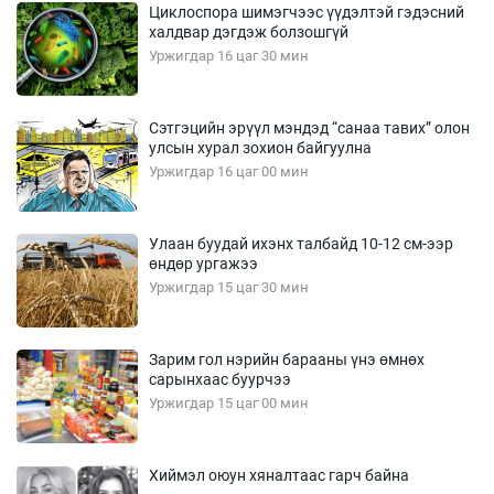
Циклоспора шимэгчээс үүдэлтэй гэдэсний
халдвар дэгдэж болзошгүй
Уржигдар 16 цаг 30 мин
Сэтгэцийн эрүүл мэндэд “санаа тавих” олон
улсын хурал зохион байгуулна
Уржигдар 16 цаг 00 мин
Улаан буудай ихэнх талбайд 10-12 см-ээр
өндөр ургажээ
Уржигдар 15 цаг 30 мин
Зарим гол нэрийн барааны үнэ өмнөх
сарынхаас буурчээ
Уржигдар 15 цаг 00 мин
Хиймэл оюун хяналтаас гарч байна