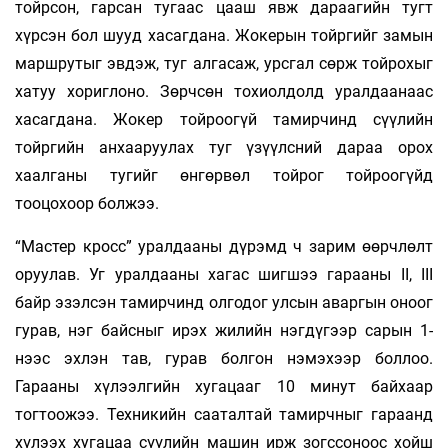
тойрсон, гарсан тугаас цааш явж дараагийн тугт
хүрсэн бол шууд хасагдана. Жокерын тойргийг замын
маршрутыг эвдэж, туг алгасаж, урсгал сөрж тойрохыг
хатуу хориглоно. Зөрчсөн тохиолдолд уралдаанаас
хасагдана. Жокер тойроогүй тамирчинд сүүлийн
тойргийн анхааруулах туг үзүүлсний дараа орох
хаалганы тугийг өнгөрвөл тойрог тойроогүйд
тооцохоор болжээ.
“Мастер кросс” уралдааны дүрэмд ч зарим өөрчлөлт
оруулав. Уг уралдааны хагас шигшээ гарааны II, III
байр эзэлсэн тамирчинд олгодог улсын аваргын оноог
гурав, нэг байсныг ирэх жилийн нэгдүгээр сарын 1-
нээс эхлэн тав, гурав болгон нэмэхээр боллоо.
Гарааны хүлээлгийн хугацааг 10 минут байхаар
тогтоожээ. Техникийн сааталтай тамирчныг гараанд
хүлээх хугацаа сүүлийн машин ирж зогссоноос хойш