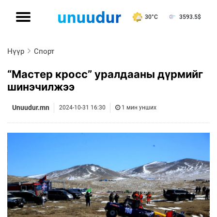
30°C
3593.5
$
Нүүр
Спорт
“Мастер кросс” уралдааны дүрмийг
шинэчилжээ
Unuudur.mn
2024-10-31 16:30
1 мин унших