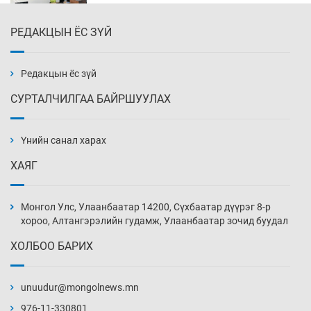
РЕДАКЦЫН ЁС ЗҮЙ
Олон улсын монголч эрдэмтдийн XIII их
хуралд 528 илтгэл хэлэлцүүлэх нь
18 цаг 40 мин
Редакцын ёс зүй
СУРТАЛЧИЛГАА БАЙРШУУЛАХ
Улаан бурхны эсрэг дархлаажуулалтыг
идэвхжүүлэхээр боллоо
Үнийн санал харах
19 цаг 10 мин
ХАЯГ
Эдийн засагт эмэгтэйчүүдийн оролцоог
нэмэгдүүлэхэд бодитой дэмжлэг чухал
Монгол Улс, Улаанбаатар 14200, Сүхбаатар дүүрэг 8-р
19 цаг 40 мин
хороо, Алтангэрэлийн гудамж, Улаанбаатар зочид буудал
ХОЛБОО БАРИХ
Европчууд ФИФА-гийн боссын эсрэг
20 цаг 10 мин
unuudur@mongolnews.mn
976-11-330801