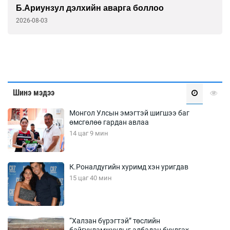
Б.Ариунзул дэлхийн аварга боллоо
2026-08-03
Шинэ мэдээ
Монгол Улсын эмэгтэй шигшээ баг
өмсгөлөө гардан авлаа
14 цаг 9 мин
К.Роналдугийн хуримд хэн уригдав
15 цаг 40 мин
“Халзан бүрэгтэй” төслийн
байгууламжуудыг албадан буулгах