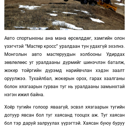
Авто спортынхны ана мана өрсөлддөг, хамгийн олон
үзэгчтэй “Мастер кросс” уралдаан тун удахгүй эхэлнэ.
Монголын авто мастеруудын холбооны Удирдах
зөвлөлөөс уг уралдааны дүрмийг шинэчлэн баталж,
жокер тойргийн дүрэмд нарийвчлан хэдэн заалт
оруулжээ. Тухайлбал, жокерын орох, гарах хаалганы
болон хязгаарын гурван туг нь уралдааны замынхтай
нэгэн ижил байна.
Хоёр тугийн голоор яваагүй, эсвэл хязгаарын тугийн
дотуур явсан бол туг хаясанд тооцох аж. Туг хаясан
бол тэр даруй залруулах үүрэгтэй. Хаясан буюу буруу