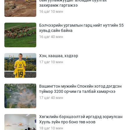
захирамж гаргажээ
16 цаг 10 мин
Бэлчээрийн ургамлын гарц нийт нутгийн 55
хувьд сайн байна
16 цаг 40 мин
Хэн, хаашаа, хэдээр
17 цаг 10 мин
Вашингтон мужийн Спокейн хотод дэгдсэн
түймэр 3200 орчим га талбай хамарчээ
17 цаг 40 мин
Хөгжлийн бэрхшээлтэй иргэдэд зориулсан
Хууль зүйн про боно төв нээв
18 цаг 10 мин