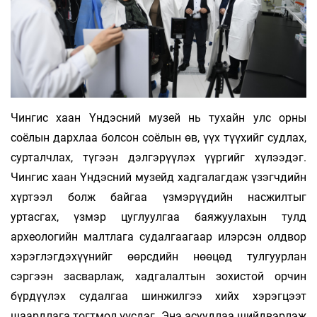
Чингис хаан Үндэсний музей нь тухайн улс орны
соёлын дархлаа болсон соёлын өв, үүх түүхийг судлах,
сурталчлах, түгээн дэлгэрүүлэх үүргийг хүлээдэг.
Чингис хаан Үндэсний музейд хадгалагдаж үзэгчдийн
хүртээл болж байгаа үзмэрүүдийн насжилтыг
уртасгах, үзмэр цуглуулгаа баяжуулахын тулд
археологийн малтлага судалгаагаар илэрсэн олдвор
хэрэглэгдэхүүнийг өөрсдийн нөөцөд тулгуурлан
сэргээн засварлаж, хадгалалтын зохистой орчин
бүрдүүлэх судалгаа шинжилгээ хийх хэрэгцээт
шаардлага тогтмол үүсдэг. Энэ асуудлаа шийдвэрлэж