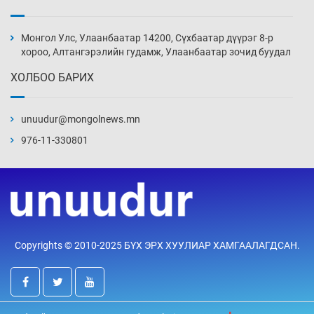
Цагдаагийн алба хаагчийг мөргөж зугтсан
этгээдийг илрүүлэв
Монгол Улс, Улаанбаатар 14200, Сүхбаатар дүүрэг 8-р
4 цаг 44 мин
хороо, Алтангэрэлийн гудамж, Улаанбаатар зочид буудал
ХОЛБОО БАРИХ
Нүүрс-пиролизийн үйлдвэр байгуулах
тогтоолын төслийг батлав
unuudur@mongolnews.mn
5 цаг 14 мин
976-11-330801
Б.Хулан ДАШТ-д түрүүлж, Г.Монголжин
хошой хүрэл медальтан болов
5 цаг 29 мин
Хуульчийн мэргэжлийн шалгалтын
Copyrights © 2010-2025 БҮХ ЭРХ ХУУЛИАР ХАМГААЛАГДСАН.
бүртгэлийг энэ баасан гарагт эхлүүлнэ
5 цаг 44 мин
“ДЦС-3”-ын засварыг өвлийн оргил