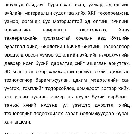
аюулгүй байдлыг бүрэн хангасан, -үзмэр, эд өлгийн
зүйлийн материалын судалгаа хийх, XRF төхөөрөмж нь
үзмэр, органик бус материалтай эд өлгийн зүйлийн
элементийн найрлагыг тодорхойлох, Х-ray
төхөөрөмжийн тусламжтай соёлын өвд бүтцийн
зураглал хийх, -биологийн бичил биетийн нөлөөллөөр
эрсдэлд орсон үзмэр эд өлгийн зүйлийг нүүрсхүчлийн
давхар исэл бүхий даралтад хийг ашиглан ариутгах,
3D scan том овор хэмжээтэй соёлын өвийг дижитал
технологиор баримтжуулан, цахим мэдээллийн сан
үүсгэх, -гэмтлийг тодорхойлох, хэмжээст загвар хийх,
хэт улаан туяаны камер нь нүүрс бүхий карбоныг
таньж хүний нүдэнд үл үзэгдэх дүрслэл, хийц
технологийг тодорхойлох зэрэг боломжуудаар бүрэн
хангагдсан.