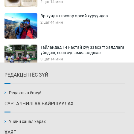
2 цаг 14 мин
Эр хүнд итгэхээр эрхий хуруундаа...
2 цаг 44 мин
Тайландад 14 настай хүү зэвсэгт халдлага
үйлдэж, есөн хүн амиа алджээ
3 цаг 14 мин
РЕДАКЦЫН ЁС ЗҮЙ
Хүннү рок буюу монгол онгод
3 цаг 44 мин
Редакцын ёс зүй
СУРТАЛЧИЛГАА БАЙРШУУЛАХ
Сарьсан багваахайнууд голын эрэг дагуух
барилга, байгууламжийн дээвэрт үүрлэжээ
Үнийн санал харах
4 цаг 14 мин
ХАЯГ