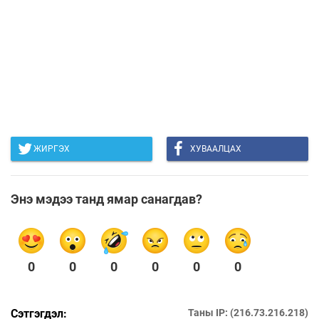
ЖИРГЭХ
ХУВААЛЦАХ
Энэ мэдээ танд ямар санагдав?
0
0
0
0
0
0
Сэтгэгдэл:
Таны IP: (216.73.216.218)