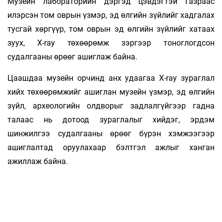
Музейн лабораторийн дэргэд цэвдэгтэй газраас
илэрсэн том оврын үзмэр, эд өлгийн зүйлийг хадгалах
тусгай хөргүүр, том оврын эд өлгийн зүйлийг хатаах
зуух, X-ray төхөөрөмж зэргээр тоноглогдсон
судалгааны өрөөг ашиглаж байна.
Цаашдаа музейн орчинд анх удаагаа X-ray зураглал
хийх төхөөрөмжийг ашиглан музейн үзмэр, эд өлгийн
зүйл, археологийн олдворыг задлалгүйгээр гадна
талаас нь дотоод зураглалыг хийдэг, эрдэм
шинжилгээ судалгааны өрөөг бүрэн хэмжээгээр
ашиглалтад оруулахаар бэлтгэл ажлыг ханган
ажиллаж байна.