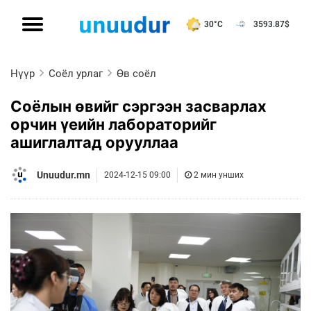
30°C
3593.87
$
Нүүр
Соёл урлаг
Өв соёл
Соёлын өвийг сэргээн засварлах
орчин үеийн лабораторийг
ашиглалтад орууллаа
Unuudur.mn
2024-12-15 09:00
2 мин унших