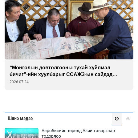
“Монголын довтолгооны тухай хуйлмал
бичиг”-ийн хуулбарыг ССАЖЗ-ын сайдад
гардуулав
2026-07-24
Шинэ мэдээ
Аэробикийн төрөлд Азийн аваргаар
тодорлоо