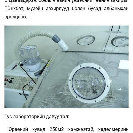
Б.Даваацэрэн, Соёлын өвийн үндэсний төвийн захирал
Г.Энхбат, музейн захирлууд болон бусад албаныхан
оролцлоо.
Тус лабораторийн давуу тал:
Өрөөний хувьд 250м2 хэмжээтэй, хөдөлмөрийн