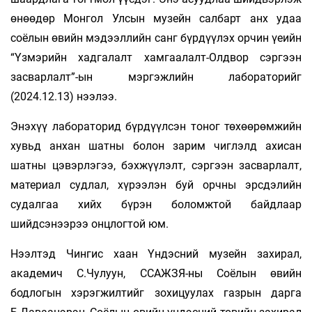
өнөөдөр Монгол Улсын музейн салбарт анх удаа
соёлын өвийн мэдээллийн санг бүрдүүлэх орчин үеийн
“Үзмэрийн хадгалалт хамгаалалт-Олдвор сэргээн
засварлалт”-ын мэргэжлийн лабораторийг
(2024.12.13) нээлээ.
Энэхүү лабораторид бүрдүүлсэн тоног төхөөрөмжийн
хувьд анхан шатны болон зарим чиглэлд ахисан
шатны цэвэрлэгээ, бэхжүүлэлт, сэргээн засварлалт,
материал судлал, хүрээлэн буй орчны эрсдэлийн
судалгаа хийх бүрэн боломжтой байдлаар
шийдсэнээрээ онцлогтой юм.
Нээлтэд Чингис хаан Үндэсний музейн захирал,
академич С.Чулуун, ССАЖЗЯ-ны Соёлын өвийн
бодлогын хэрэгжилтийг зохицуулах газрын дарга