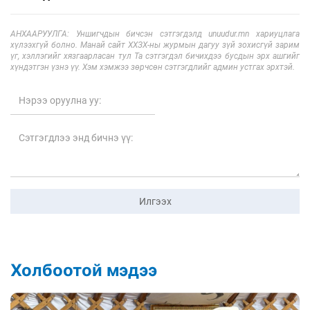
АНХААРУУЛГА: Уншигчдын бичсэн сэтгэгдэлд unuudur.mn хариуцлага
хүлээхгүй болно. Манай сайт ХХЗХ-ны журмын дагуу зүй зохисгүй зарим
үг, хэллэгийг хязгаарласан тул Та сэтгэгдэл бичихдээ бусдын эрх ашгийг
хүндэтгэн үзнэ үү. Хэм хэмжээ зөрчсөн сэтгэгдлийг админ устгах эрхтэй.
Илгээх
Холбоотой мэдээ