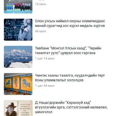
14 мин
Олон улсын хиймэл оюуны олимпиадаас
манай сурагчид хос хүрэл медаль хүртэв
44 мин
Төвбанк “Монгол Улсын хаад”, “Төрийн
тахилгат уулс” цуврал зоос гаргана
1 цаг 14 мин
Чингис хааны тахилга, нүүдэлчдийн төрт
ёсны уламжлалыг хэлэлцэв
1 цаг 44 мин
Д.Нацагдоржийн “Харанхуй хад”
өгүүллэгийн арга, сэтгэлгээний нөлөөлөл,
шинэчлэл