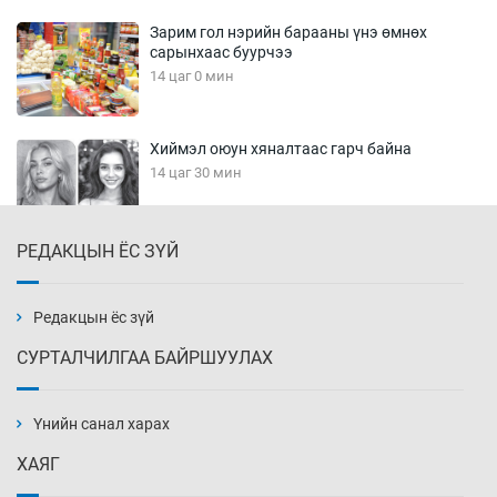
Зарим гол нэрийн барааны үнэ өмнөх
сарынхаас буурчээ
14 цаг 0 мин
Хиймэл оюун хяналтаас гарч байна
14 цаг 30 мин
РЕДАКЦЫН ЁС ЗҮЙ
Эмэгтэйчүүд Бээжин, эрэгтэйчүүд Японд
бэлтгэл базаахаар хилийн дээс алхлаа
15 цаг 0 мин
Редакцын ёс зүй
СУРТАЛЧИЛГАА БАЙРШУУЛАХ
АНУ-ын Цэргийн кибер командлалаын
ажилтнууд амиа хорлох явдал эрс
нэмэгджээ
Үнийн санал харах
15 цаг 8 мин
ХАЯГ