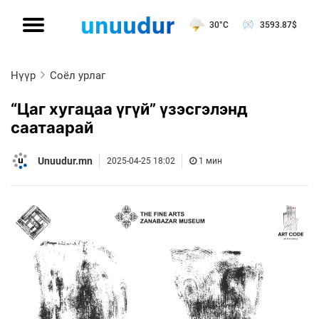
30°C
3593.87
$
Нүүр
Соёл урлаг
“Цаг хугацаа үгүй” үзэсгэлэнд
саатаарай
Unuudur.mn
2025-04-25 18:02
1 мин