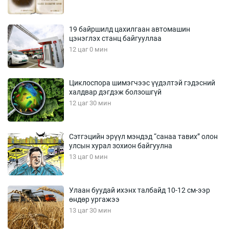
19 байршилд цахилгаан автомашин
цэнэглэх станц байгууллаа
12 цаг 0 мин
Циклоспора шимэгчээс үүдэлтэй гэдэсний
халдвар дэгдэж болзошгүй
12 цаг 30 мин
Сэтгэцийн эрүүл мэндэд “санаа тавих” олон
улсын хурал зохион байгуулна
13 цаг 0 мин
Улаан буудай ихэнх талбайд 10-12 см-ээр
өндөр ургажээ
13 цаг 30 мин