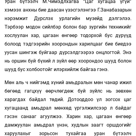
Уран бүтээлч М.Чимэдлхагва “Цаг хугацаа үгүй”
хэмээх анхны бие даасан үзэсгэлэнгээ Г.Занабазарын
нэрэмжит Дүрслэх урлагийн музейд дэлгэлээ.
Тэрбээр модон сийлбэр болон бар зургийн техникийг
хослуулан хар, цагаан өнгөөр тодорхой бус дүрүүд
болоод тэдгээрийн хоорондын харилцааг бие биедээ
уусан шингэж буйгаар дүрсэлдгээрээ онцлогтой. Энэ
нь оршин буй бүхий л зүйл өөр хоорондоо шууд болон
шууд бус холбоотойг илэрхийлж байгаа гэнэ.
Мөн аль ч нийгэмд хүний амьдралын мөн чанар ижил
бөгөөд гагцхүү өөрчлөгдөж буй зүйлс нь зөвхөн
харагдах байдал төдий. Дотооддоо үл зогсох цаг
хугацаанд амьдрал мөнхөд үргэлжилсээр л байдаг
гэсэн санааг агуулжээ. Харин хар, цагаан өнгөөр
дамжуулан амьдрал үнэн, худлын заагт оршдогийг
харуулахыг зорьсон тухайгаа уран бүтээлч