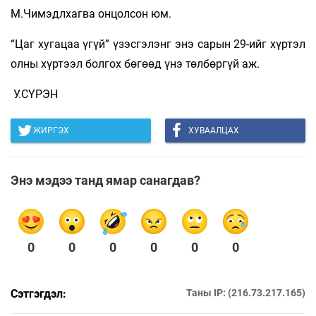
М.Чимэдлхагва онцолсон юм.
“Цаг хугацаа үгүй” үзэсгэлэнг энэ сарын 29-ийг хүртэл
олны хүртээл болгох бөгөөд үнэ төлбөргүй аж.
У.СҮРЭН
ЖИРГЭХ
ХУВААЛЦАХ
Энэ мэдээ танд ямар санагдав?
0
0
0
0
0
0
Сэтгэгдэл:
Таны IP: (216.73.217.165)