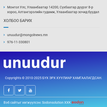
Монголын шигшээ Хонконгийн багийг ялж,
эхний хожлоо авлаа
Монгол Улс, Улаанбаатар 14200, Сүхбаатар дүүрэг 8-р
15 цаг 30 мин
хороо, Алтангэрэлийн гудамж, Улаанбаатар зочид буудал
ХОЛБОО БАРИХ
Техникийн өндөр үзүүлэлттэй агаарын хөлөг
худалдан авах хүсэлтээ уламжлав
unuudur@mongolnews.mn
16 цаг 0 мин
976-11-330801
“Шатахууны бус, бодлогын хомсдол
нүүрлээд байна”
16 цаг 30 мин
Дөрвөн чиглэлд шөнийн автобус иргэдэд
Copyrights © 2010-2025 БҮХ ЭРХ ХУУЛИАР ХАМГААЛАГДСАН.
үйлчилж буй гэв
17 цаг 0 мин
“Туул усан цогцолбор”-ын ТЭЗҮ-ийг
Вэб сайтыг хөгжүүлсэн: Sodonsolution ХХК
Энэтхэгийн компанид хариуцуулжээ