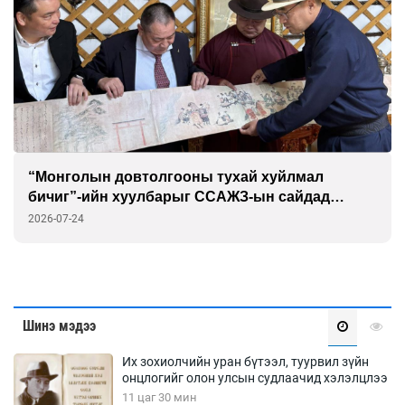
ны тухай хуйлмал
Д.Нацагдоржийн мэнд
г ССАЖЗ-ын сайдад
зориулсан наадамд е
оролцоно
2026-07-23
Шинэ мэдээ
Их зохиолчийн уран бүтээл, туурвил зүйн
онцлогийг олон улсын судлаачид хэлэлцлээ
11 цаг 30 мин