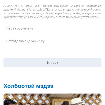
АНХААРУУЛГА: Уншигчдын бичсэн сэтгэгдэлд unuudur.mn хариуцлага
хүлээхгүй болно. Манай сайт ХХЗХ-ны журмын дагуу зүй зохисгүй зарим
үг, хэллэгийг хязгаарласан тул Та сэтгэгдэл бичихдээ бусдын эрх ашгийг
хүндэтгэн үзнэ үү. Хэм хэмжээ зөрчсөн сэтгэгдлийг админ устгах эрхтэй.
Илгээх
Холбоотой мэдээ