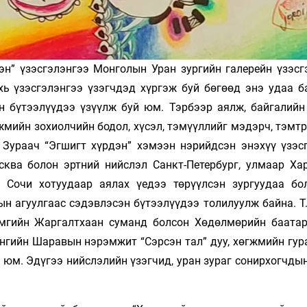
эн” үзэсгэлэнгээ Монголын Уран зургийн галерейн үзэсг
хь үзэсгэлэнгээ үзэгчдэд хүргэж буй бөгөөд энэ удаа б
н бүтээлүүдээ үзүүлж буй юм. Тэрбээр аялж, байгалийн
жмийн зохиолчийн бодол, хүсэл, тэмүүллийг мэдэрч, тэмт
. Зураач “Эгшигт хүрдэн” хэмээн нэрийдсэн энэхүү үзэс
сква болон эртний нийслэл Санкт-Петербург, улмаар Ха
г Сочи хотуудаар аялах үедээ төрүүлсэн зургуудаа бо
н агуулгаас сэдэвлэсэн бүтээлүүдээ толилуулж байна. Т.
ймгийн Жаргалтхаан суманд болсон Хөдөлмөрийн баатар
энгийн Шаравын нэрэмжит “Сэрсэн тал” дуу, хөгжмийн гур
 юм. Эдүгээ нийслэлийн үзэгчид, уран зураг сонирхогчды