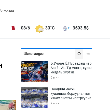
йн төлөө
08/6
30°C
3593.5
$
Соёл урлаг
Шинэ мэдээ
ой хөгжлийн зорилго -
Сонгодог урлаг
н
Б.Учрал, Ё.Пүрэвдаш нар
Ардын урлаг
Азийн АШТ-д мөнгө, хүрэл
медаль хүртэв
Дүрслэх урлаг
6 мин
Өв соёл
таг
Кино урлаг
Нөөцийн махны
худалдаа, борлуулалтыг
 орчин
Цирк
хянах систем нэвтрүүлнэ
ол
9 мин
Рок поп, хип хоп
энд