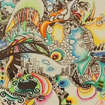
Ханш
Хэрэг з
Эрэлттэй мэдээ
Эрүүл м
Хууль ёс
Хүмүүс
Албаны 
Бусад
Life style
Ярилцл
Зөвлөгөө
Хоймор
Өнөөдрийн тухай
Уншигч-
өл