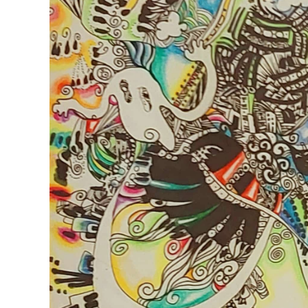
126-гийн НЭГ
Ертөнц
Спорт
Нийгэм
Бөх
Техник технологи
Сагсан бөмбөг
Шинжлэх ухаан
Хөлбөмбөг
Сонин хачин
Олимпын төрөл
Дэлхийн монгол
Тулааны спорт
Олимпын бус төр