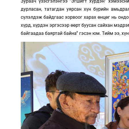
Зураач үзэсгэлэнгээ "Эгшигт хүрдэн" хэмээсн
дурласан, татагдан уярсан хүн бүрийн амьдрал
сүлэлдэж байдгаас хорвоог харах өнцөг нь ондоо
хүрд, хүрдэн эргэсээр өөрт буусан сайхан мэдр
байгаадаа баяртай байна” гэсэн юм. Тийм ээ, хүн