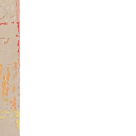
Европчууд ФИФА-гийн
боссын эсрэг
23 цаг 39 мин
СОР17-гийн төлөөлөгчид
“Нүүдэлчин” фестивалийг
үзэж сонирхоно
Өчигдөр 12 цаг 00 мин
Спорт ба
энтертайнментын хослол
“Триатлон-2026”
Өчигдөр 11 цаг 30 мин
Дуу чимээний бохирдолд
дарлуулсаар дуусах нь
Өчигдөр 11 цаг 00 мин
Шинэ төмөр зам тавих