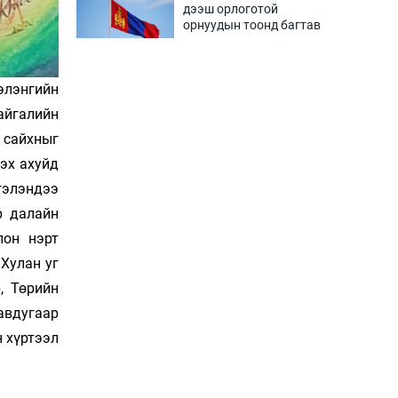
дээш орлоготой
орнуудын тоонд багтав
2 цаг 9 мин
Сошиал хийрхэлд
элэнгийн
“барьцаалагдсан” сайд,
айгалийн
дарга нарын туйлшрал
 сайхныг
2 цаг 39 мин
рэх ахуйд
Боловсролын чанар
гэлэндээ
уруудах бүрд босгоо
намсгасаар л байх уу
р далайн
3 цаг 9 мин
лон нэрт
Хулан уг
Монгол Улсын эмэгтэй
, Төрийн
шигшээ баг өмсгөлөө
гардан авлаа
авдугаар
17 цаг 38 мин
н хүртээл
К.Роналдугийн хуримд
хэн уригдав