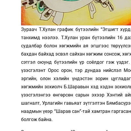
Олимп 2024
Зураач Т.Хулан график бүтээлийн “Эгшигт хүрд
танхимд нээлээ. Т.Хулан уран бүтээлийн 16 да
судалбар болон хөгжмийн ая эгшгээс төрүүлсэ
бахдан байхад эсвэл сайхан хөгжим сонсож, хөг
сэтгэл оюунд бүтээлийн үр соёлдог гэж үздэг
үзэсгэлэнт Орос орон, тэр дундаа нийслэл Мо
эргийн, олон хэлийн үндэстэн зорин цуглада
хөгжмийн зохиолч Б.Шаравын хэд хэдэн зохиолы
үзэсгэлэнгээ өнгөрсөн сарын эхээр Хэнтий а
шагналт, Урлагийн гавьяат зүтгэлтэн Бямбасүр
наадмын үеэр “Шарав сан”-тай хамтран гаргасан
болгож байна.