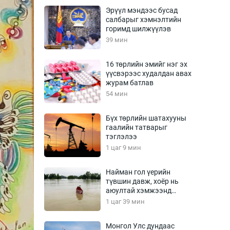
Урлагтай яриа
Эрүүл мэндээс бусад
өрчил
салбарыг хэмнэлтийн
горимд шилжүүлэв
энд-Эрхэм баян
39 мин
16 төрлийн эмийг нэг эх
үүсвэрээс худалдан авах
хүний үг
журам батлав
54 мин
Бүх төрлийн шатахууны
гаалийн татварыг
ага
Бусад
тэглэлээ
1 цаг 9 мин
Фото
сурвалжлагч
Видео
Найман гол үерийн
Инфографик
түвшин давж, хоёр нь
аюултай хэмжээнд
Санал асуулга
хүрчээ
1 цаг 39 мин
Монгол Улс дундаас