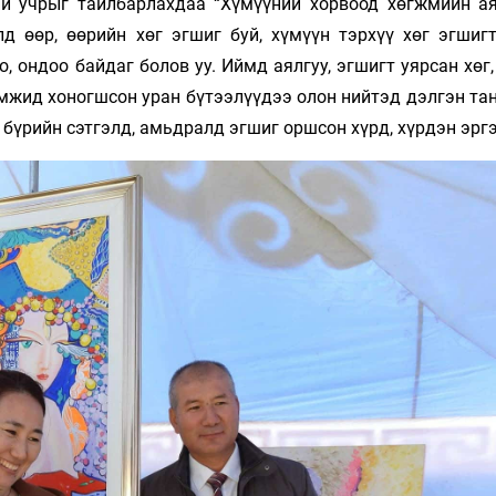
ий учрыг тайлбарлахдаа “Хүмүүний хорвоод хөгжмийн ая
д өөр, өөрийн хөг эгшиг буй, хүмүүн тэрхүү хөг эгшигт
, ондоо байдаг болов уу. Иймд аялгуу, эгшигт уярсан хөг
эмжид хоногшсон уран бүтээлүүдээ олон нийтэд дэлгэн та
 бүрийн сэтгэлд, амьдралд эгшиг оршсон хүрд, хүрдэн эргэс