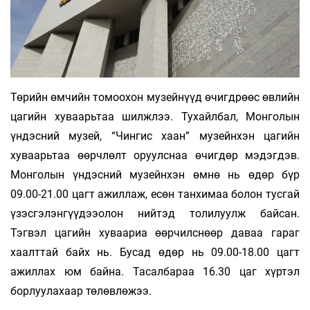
Төрийн өмчийн томоохон музейнүүд өчигдрөөс өвлийн
цагийн хуваарьтаа шилжлээ. Тухайлбал, Монголын
үндэсний музей, “Чингис хаан” музейнхэн цагийн
хуваарьтаа өөрчлөлт оруулснаа өчигдөр мэдэгдэв.
Монголын үндэсний музейнхэн өмнө нь өдөр бүр
09.00-21.00 цагт ажиллаж, есөн танхимаа болон тусгай
үзэсгэлэнгүүдээолон нийтэд толилуулж байсан.
Тэгвэл цагийн хуваариа өөрчилснөөр даваа гараг
хаалттай байх нь. Бусад өдөр нь 09.00-18.00 цагт
ажиллах юм байна. Тасалбараа 16.30 цаг хүртэл
борлуулахаар төлөвлөжээ.