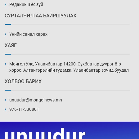
15 цаг 0 мин
Редакцын ёс зүй
СУРТАЛЧИЛГАА БАЙРШУУЛАХ
АНУ-ын Цэргийн кибер командлалаын
ажилтнууд амиа хорлох явдал эрс
нэмэгджээ
Үнийн санал харах
15 цаг 8 мин
ХАЯГ
Монголын шигшээ Хонконгийн багийг ялж,
эхний хожлоо авлаа
Монгол Улс, Улаанбаатар 14200, Сүхбаатар дүүрэг 8-р
15 цаг 30 мин
хороо, Алтангэрэлийн гудамж, Улаанбаатар зочид буудал
ХОЛБОО БАРИХ
Техникийн өндөр үзүүлэлттэй агаарын хөлөг
худалдан авах хүсэлтээ уламжлав
unuudur@mongolnews.mn
16 цаг 0 мин
976-11-330801
“Шатахууны бус, бодлогын хомсдол
нүүрлээд байна”
16 цаг 30 мин