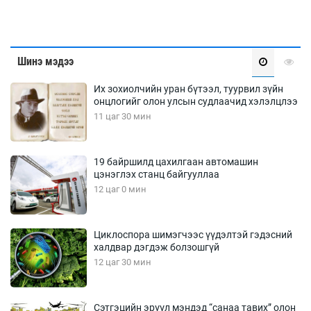
Шинэ мэдээ
Их зохиолчийн уран бүтээл, туурвил зүйн
онцлогийг олон улсын судлаачид хэлэлцлээ
11 цаг 30 мин
19 байршилд цахилгаан автомашин
цэнэглэх станц байгууллаа
12 цаг 0 мин
Циклоспора шимэгчээс үүдэлтэй гэдэсний
халдвар дэгдэж болзошгүй
12 цаг 30 мин
Сэтгэцийн эрүүл мэндэд “санаа тавих” олон