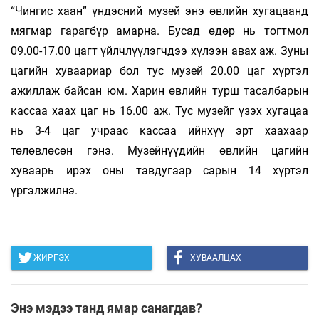
“Чингис хаан” үндэсний музей энэ өвлийн хугацаанд
мягмар гарагбүр амарна. Бусад өдөр нь тогтмол
09.00-17.00 цагт үйлчлүүлэгчдээ хүлээн авах аж. Зуны
цагийн хуваариар бол тус музей 20.00 цаг хүртэл
ажиллаж байсан юм. Харин өвлийн турш тасалбарын
кассаа хаах цаг нь 16.00 аж. Тус музейг үзэх хугацаа
нь 3-4 цаг учраас кассаа ийнхүү эрт хаахаар
төлөвлөсөн гэнэ. Музейнүүдийн өвлийн цагийн
хуваарь ирэх оны тавдугаар сарын 14 хүртэл
үргэлжилнэ.
ЖИРГЭХ
ХУВААЛЦАХ
Энэ мэдээ танд ямар санагдав?