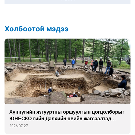
Холбоотой мэдээ
Хүннүгийн язгууртны оршуулгын цогцолборыг
ЮНЕСКО-гийн Дэлхийн өвийн жагсаалтад
бүртгэлээ
2026-07-27