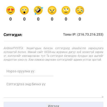
0
0
0
0
0
0
Сэтгэгдэл:
Таны IP: (216.73.216.253)
АНХААРУУЛГА: Уншигчдын бичсэн сэтгэгдэлд unuudur.mn хариуцлага
хүлээхгүй болно. Манай сайт ХХЗХ-ны журмын дагуу зүй зохисгүй зарим
үг, хэллэгийг хязгаарласан тул Та сэтгэгдэл бичихдээ бусдын эрх ашгийг
хүндэтгэн үзнэ үү. Хэм хэмжээ зөрчсөн сэтгэгдлийг админ устгах эрхтэй.
Илгээх