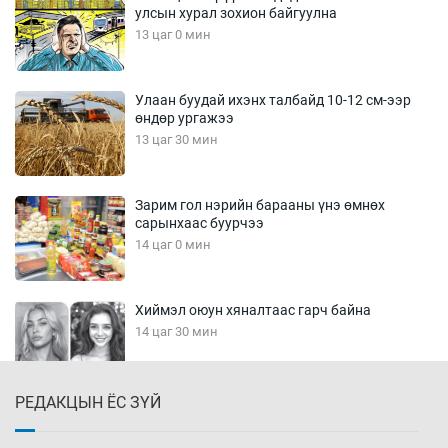
улсын хурал зохион байгуулна
13 цаг 0 мин
Улаан буудай ихэнх талбайд 10-12 см-ээр
өндөр ургажээ
13 цаг 30 мин
Зарим гол нэрийн барааны үнэ өмнөх
сарынхаас буурчээ
14 цаг 0 мин
Хиймэл оюун хяналтаас гарч байна
14 цаг 30 мин
РЕДАКЦЫН ЁС ЗҮЙ
Эмэгтэйчүүд Бээжин, эрэгтэйчүүд Японд
бэлтгэл базаахаар хилийн дээс алхлаа