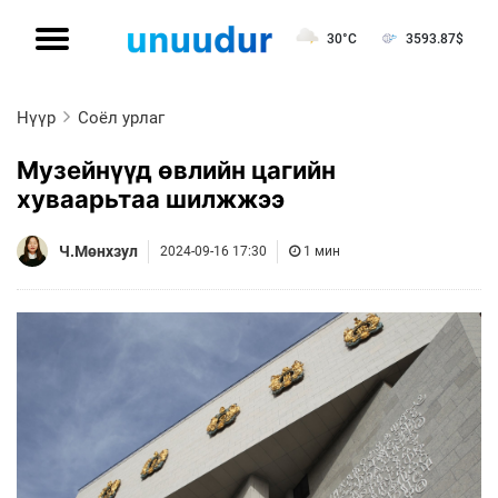
30°C
3593.87
$
Нүүр
Соёл урлаг
Музейнүүд өвлийн цагийн
хуваарьтаа шилжжээ
Ч.Мөнхзул
2024-09-16 17:30
1 мин