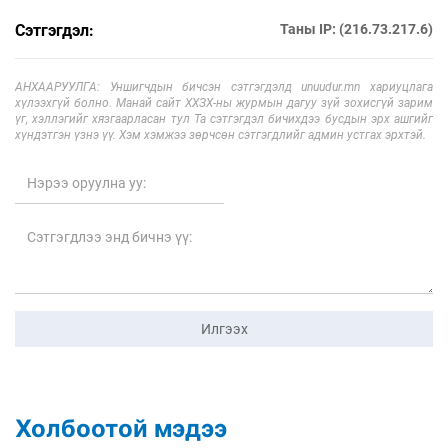
Сэтгэгдэл:
Таны IP: (216.73.217.6)
АНХААРУУЛГА: Уншигчдын бичсэн сэтгэгдэлд unuudur.mn хариуцлага
хүлээхгүй болно. Манай сайт ХХЗХ-ны журмын дагуу зүй зохисгүй зарим
үг, хэллэгийг хязгаарласан тул Та сэтгэгдэл бичихдээ бусдын эрх ашгийг
хүндэтгэн үзнэ үү. Хэм хэмжээ зөрчсөн сэтгэгдлийг админ устгах эрхтэй.
Илгээх
Холбоотой мэдээ