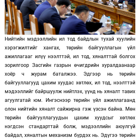
Нийтийн мэдээллийн ил тод байдлын тухай хуулийн
хэрэгжилтийг хангах, төрийн байгууллагын үйл
ажиллагааг илүү нээлттэй, ил тод, хяналттай болгох
зорилгоор Засгийн газрын өчигдрийн хуралдаанаар
хоёр ч журам баталжээ. Эдгээр нь төрийн
байгууллагууд цахим хуудас хөтлөх, ил тод, нээлттэй
мэдээллийг байршуулж нийтлэх, үүнд нь хя­налт тавих
агуулгатай юм. Ингэснээр төрийн үйл ажиллагаанд
олон нийтийн хяналт сайжирна гэж үзсэн байна. Мөн
төрийн байгууллагуудын цахим хуудсыг хөтлөх
нэгдсэн стандарттай болж, мэдээллийн аюулгүй
байдал, хяналтын механизм бүрдэх нь. Эдүгээ төрийн