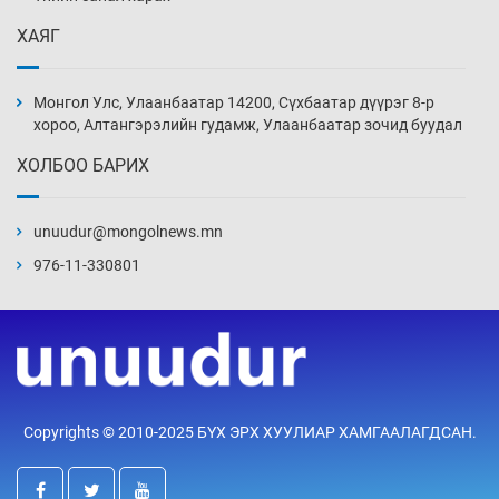
Уржигдар 13 цаг 52 мин
ХАЯГ
Монголын шигшээ Хонконгийн багийг ялж,
эхний хожлоо авлаа
Монгол Улс, Улаанбаатар 14200, Сүхбаатар дүүрэг 8-р
Уржигдар 13 цаг 30 мин
хороо, Алтангэрэлийн гудамж, Улаанбаатар зочид буудал
ХОЛБОО БАРИХ
Техникийн өндөр үзүүлэлттэй агаарын хөлөг
худалдан авах хүсэлтээ уламжлав
unuudur@mongolnews.mn
Уржигдар 13 цаг 00 мин
976-11-330801
“Шатахууны бус, бодлогын хомсдол
нүүрлээд байна”
Уржигдар 12 цаг 30 мин
Дөрвөн чиглэлд шөнийн автобус иргэдэд
Copyrights © 2010-2025 БҮХ ЭРХ ХУУЛИАР ХАМГААЛАГДСАН.
үйлчилж буй гэв
Уржигдар 12 цаг 00 мин