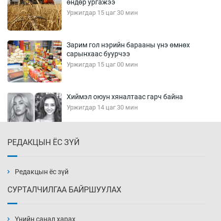
өндөр ургажээ
Уржигдар 15 цаг 30 мин
Зарим гол нэрийн барааны үнэ өмнөх
сарынхаас буурчээ
Уржигдар 15 цаг 00 мин
Хиймэл оюун хяналтаас гарч байна
Уржигдар 14 цаг 30 мин
РЕДАКЦЫН ЁС ЗҮЙ
Эмэгтэйчүүд Бээжин, эрэгтэйчүүд Японд
бэлтгэл базаахаар хилийн дээс алхлаа
Уржигдар 14 цаг 00 мин
Редакцын ёс зүй
СУРТАЛЧИЛГАА БАЙРШУУЛАХ
АНУ-ын Цэргийн кибер командлалаын
ажилтнууд амиа хорлох явдал эрс
нэмэгджээ
Үнийн санал харах