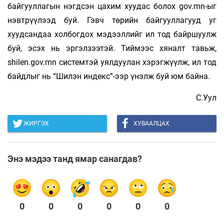
байгууллагын нэгдсэн цахим хуудас болох gov.mn-ыг
нэвтрүүлээд буй. Гэвч төрийн байгууллагууд уг
хуудсандаа холбогдох мэдээллийг ил тод байршуулж
буй, эсэх нь эргэлзээтэй. Тиймээс хяналт тавьж,
shilen.gov.mn системтэй уялдуулан хэрэгжүүлж, ил тод
байд­­­лыг нь “Шилэн индекс”-ээр үнэлж буй юм байна.
С.Уул
ЖИРГЭХ
ХУВААЛЦАХ
Энэ мэдээ танд ямар санагдав?
0
0
0
0
0
0