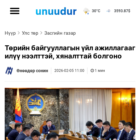
30°C
3593.87
$
Нүүр
Улс төр
Засгийн газар
Төрийн байгууллагын үйл ажиллагааг
илүү нээлттэй, хяналттай болгоно
Өнөөдөр сонин
2026-02-05 11:00
1 мин